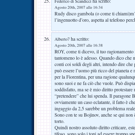
ha scritto:
Federico di Scandicci
Agosto 20th, 2007 alle 16:34
Rudy disco gambola (o come ti chiami)m’
l’ingenuotto d’oro, aspetta al telefono per
ha scritto:
Alberto7
Agosto 20th, 2007 alle 16:38
ROY, come ti dicevo, il tuo ragionamento 
tantomeno lo è adesso. Quando dico che no
conti coi soldi degli altri, intendo dire c
può essere l’uomo più ricco del pianeta e 
per la Fiorentina, per una ragione qualunqu
sono suoi e ne fa ciò che vuole. Può dispi
soddisfatto, ma se è mio diritto protestare
“pretendere” che lui spenda. Il paragone 
ovviamente un caso eclatante, il fatto è ch
ingaggio da 2,5 sarebbe un problema reale,
Sono con te su Bojinov, anche se qui non è 
torto.
Quindi nostro assoluto diritto criticare, est
tifoso, sono solo i toni ad essere troppo sp