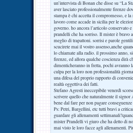
un’intervista di Bonan che disse su “La St
aver lasciato professionalmente firenze dove
stampa è chi accetta il compromesso, e la 
lavoro come accade in sicilia per le elezioni
governo. ho ancora l’articolo conservato e 
prandelli che ha sorriso. Il mister è bravo
meglio di trapattoni. sorrisi e parole gentil
scucirete mai il vostro assenso,anche quan
lo chiamate alla radio. il prossimo anno, s
firenze, ed allora qualche coscienza dirà che
dimenticheranno in fretta, pochi avranno l
culpa per la loro non professionalità giorn
una difesa del proprio rapporto di convenie
realtà oggettiva dei fatti.
Stefano Agresti ineccepibile venerdì scors
scrivere quello che naturalmente il signor 
bene dal fare per non pagare conseguenze 
Ps: Petri, Bargellini, etc tutti bravi a critic
guardare gli allenamenti settimanali?quand
mister Prandelli vi giuro che ha detto di n
mai visto le loro facce agli allenamenti. 