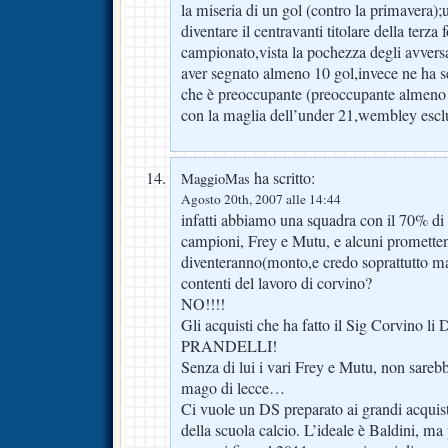
la miseria di un gol (contro la primavera);
diventare il centravanti titolare della terza 
campionato,vista la pochezza degli avvers
aver segnato almeno 10 gol,invece ne ha se
che è preoccupante (preoccupante almeno q
con la maglia dell’under 21,wembley esc
ha scritto:
MaggioMas
Agosto 20th, 2007 alle 14:44
infatti abbiamo una squadra con il 70% di 
campioni, Frey e Mutu, e alcuni promettent
diventeranno(monto,e credo soprattutto 
contenti del lavoro di corvino?
NO!!!!
Gli acquisti che ha fatto il Sig Corvino
PRANDELLI!
Senza di lui i vari Frey e Mutu, non sareb
mago di lecce…
Ci vuole un DS preparato ai grandi acquist
della scuola calcio. L’ideale è Baldini, ma