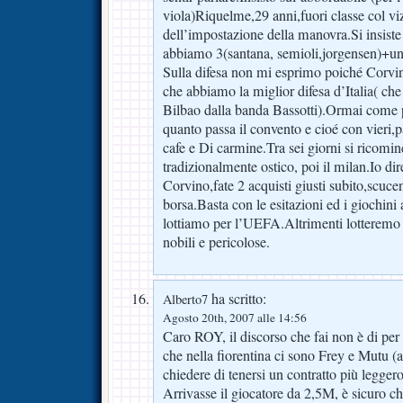
viola)Riquelme,29 anni,fuori classe col viz
dell’impostazione della manovra.Si insiste 
abbiamo 3(santana, semioli,jorgensen)+un
Sulla difesa non mi esprimo poiché Corvi
che abbiamo la miglior difesa d’Italia( che
Bilbao dalla banda Bassotti).Ormai come
quanto passa il convento e cioé con vieri,
cafe e Di carmine.Tra sei giorni si ricomi
tradizionalmente ostico, poi il milan.Io dir
Corvino,fate 2 acquisti giusti subito,scuce
borsa.Basta con le esitazioni ed i giochini 
lottiamo per l’UEFA.Altrimenti lotteremo
nobili e pericolose.
ha scritto:
Alberto7
Agosto 20th, 2007 alle 14:56
Caro ROY, il discorso che fai non è di per 
che nella fiorentina ci sono Frey e Mutu (
chiedere di tenersi un contratto più leggero 
Arrivasse il giocatore da 2,5M, è sicuro c