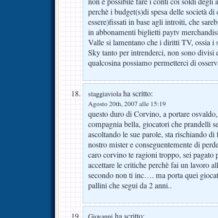
non è possibile fare i conti coi soldi degli 
perchè i budget(s)di spesa delle società di
essere)fissati in base agli introiti, che sare
in abbonamenti biglietti paytv merchandisi
Valle si lamentano che i diritti TV, ossia 
Sky tanto per intrenderci, non sono divi
qualcosina possiamo permetterci di osserv
ha scritto:
staggiaviola
Agosto 20th, 2007 alle 15:19
questo duro di Corvino, a portare osvaldo,
compagnia bella, giocatori che prandelli 
ascoltando le sue parole, sta rischiando di 
nostro mister e conseguentemente di per
caro corvino te ragioni troppo, sei pagato
accettare le critiche perchè fai un lavoro all
secondo non ti inc…. ma porta quei giocat
pallini che segui da 2 anni..
ha scritto:
Giovanni