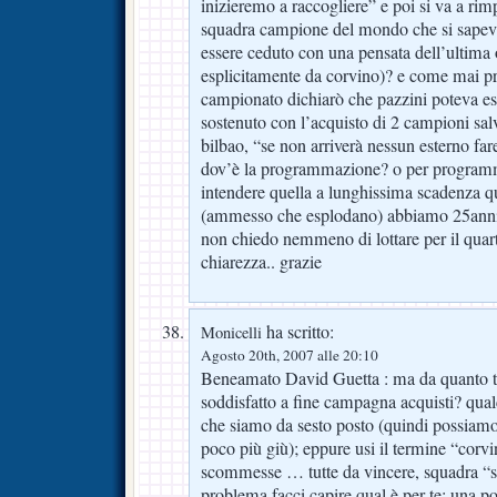
inizieremo a raccogliere” e poi si va a rimp
squadra campione del mondo che si sapev
essere ceduto con una pensata dell’ultima
esplicitamente da corvino)? e come mai pra
campionato dichiarò che pazzini poteva es
sostenuto con l’acquisto di 2 campioni sal
bilbao, “se non arriverà nessun esterno far
dov’è la programmazione? o per progra
intendere quella a lunghissima scadenza q
(ammesso che esplodano) abbiamo 25anni?
non chiedo nemmeno di lottare per il quart
chiarezza.. grazie
ha scritto:
Monicelli
Agosto 20th, 2007 alle 20:10
Beneamato David Guetta : ma da quanto t
soddisfatto a fine campagna acquisti? qual
che siamo da sesto posto (quindi possiamo
poco più giù); eppure usi il termine “cor
scommesse … tutte da vincere, squadra “s
problema facci capire qual è per te: una po