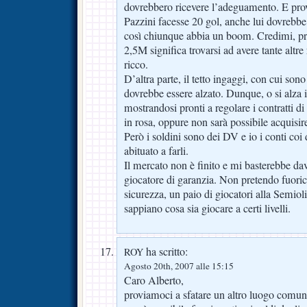
dovrebbero ricevere l’adeguamento. E pr
Pazzini facesse 20 gol, anche lui dovrebb
così chiunque abbia un boom. Credimi, pr
2,5M significa trovarsi ad avere tante altre 
ricco.
D’altra parte, il tetto ingaggi, con cui so
dovrebbe essere alzato. Dunque, o si alza i
mostrandosi pronti a regolare i contratti di t
in rosa, oppure non sarà possibile acquisire
Però i soldini sono dei DV e io i conti coi 
abituato a farli.
Il mercato non è finito e mi basterebbe da
giocatore di garanzia. Non pretendo fuori
sicurezza, un paio di giocatori alla Semio
sappiano cosa sia giocare a certi livelli.
ha scritto:
ROY
Agosto 20th, 2007 alle 15:15
Caro Alberto,
proviamoci a sfatare un altro luogo comun