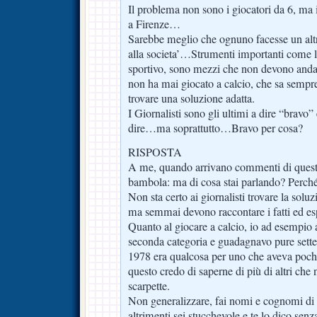
Il problema non sono i giocatori da 6, ma i
a Firenze…
Sarebbe meglio che ognuno facesse un altro
alla societa’…Strumenti importanti come l
sportivo, sono mezzi che non devono anda
non ha mai giocato a calcio, che sa sempre
trovare una soluzione adatta.
I Giornalisti sono gli ultimi a dire “bravo” 
dire…ma soprattutto…Bravo per cosa?
RISPOSTA
A me, quando arrivano commenti di questo
bambola: ma di cosa stai parlando? Perché
Non sta certo ai giornalisti trovare la solu
ma semmai devono raccontare i fatti ed es
Quanto al giocare a calcio, io ad esempio 
seconda categoria e guadagnavo pure settemi
1978 era qualcosa per uno che aveva pochi
questo credo di saperne di più di altri che
scarpette.
Non generalizzare, fai nomi e cognomi di c
altrimenti sei stucchevole e te lo dico senza