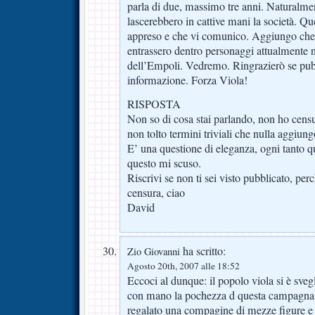
parla di due, massimo tre anni. Naturalme
lascerebbero in cattive mani la società. Qu
appreso e che vi comunico. Aggiungo che 
entrassero dentro personaggi attualmente n
dell’Empoli. Vedremo. Ringrazierò se pub
informazione. Forza Viola!
RISPOSTA
Non so di cosa stai parlando, non ho cen
non tolto termini triviali che nulla aggiun
E’ una questione di eleganza, ogni tanto 
questo mi scuso.
Riscrivi se non ti sei visto pubblicato, perc
censura, ciao
David
ha scritto:
Zio Giovanni
Agosto 20th, 2007 alle 18:52
Eccoci al dunque: il popolo viola si è svegl
con mano la pochezza d questa campagna a
regalato una compagine di mezze figure e