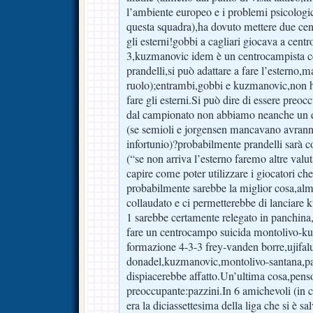
l’ambiente europeo e i problemi psicologic
questa squadra),ha dovuto mettere due cent
gli esterni!gobbi a cagliari giocava a cent
3,kuzmanovic idem è un centrocampista ce
prandelli,si può adattare a fare l’esterno,m
ruolo);entrambi,gobbi e kuzmanovic,non h
fare gli esterni.Si può dire di essere preoc
dal campionato non abbiamo neanche un es
(se semioli e jorgensen mancavano avran
infortunio)?probabilmente prandelli sarà co
(“se non arriva l’esterno faremo altre valu
capire come poter utilizzare i giocatori c
probabilmente sarebbe la miglior cosa,a
collaudato e ci permetterebbe di lanciare 
1 sarebbe certamente relegato in panchina
fare un centrocampo suicida montolivo-
formazione 4-3-3 frey-vanden borre,ujifal
donadel,kuzmanovic,montolivo-santana,p
dispiacerebbe affatto.Un’ultima cosa,penso
preoccupante:pazzini.In 6 amichevoli (in c
era la diciassettesima della liga che si è sa