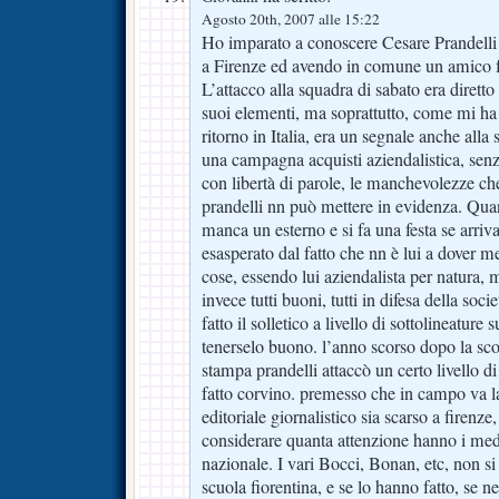
Agosto 20th, 2007 alle 15:22
Ho imparato a conoscere Cesare Prandelli 
a Firenze ed avendo in comune un amico f
L’attacco alla squadra di sabato era diretto
suoi elementi, ma soprattutto, come mi ha d
ritorno in Italia, era un segnale anche alla
una campagna acquisti aziendalistica, senz
con libertà di parole, le manchevolezze ch
prandelli nn può mettere in evidenza. Quan
manca un esterno e si fa una festa se arriva
esasperato dal fatto che nn è lui a dover m
cose, essendo lui aziendalista per natura, m
invece tutti buoni, tutti in difesa della socie
fatto il solletico a livello di sottolineature
tenerselo buono. l’anno scorso dopo la scon
stampa prandelli attaccò un certo livello d
fatto corvino. premesso che in campo va la 
editoriale giornalistico sia scarso a firenze,
considerare quanta attenzione hanno i media
nazionale. I vari Bocci, Bonan, etc, non si
scuola fiorentina, e se lo hanno fatto, se n