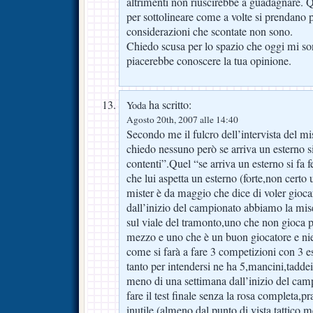
altrimenti non riuscirebbe a guadagnare. 
per sottolineare come a volte si prendano 
considerazioni che scontate non sono.
Chiedo scusa per lo spazio che oggi mi s
piacerebbe conoscere la tua opinione.
ha scritto:
Yoda
Agosto 20th, 2007 alle 14:40
Secondo me il fulcro dell’intervista del m
chiedo nessuno però se arriva un esterno si 
contenti”.Quel “se arriva un esterno si fa 
che lui aspetta un esterno (forte,non certo 
mister è da maggio che dice di voler giocar
dall’inizio del campionato abbiamo la miser
sul viale del tramonto,uno che non gioca 
mezzo e uno che è un buon giocatore e nie
come si farà a fare 3 competizioni con 3 e
tanto per intendersi ne ha 5,mancini,taddei
meno di una settimana dall’inizio del cam
fare il test finale senza la rosa completa,pr
inutile (almeno dal punto di vista tattico,me