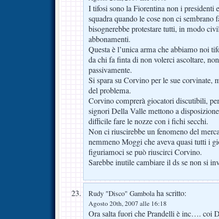
I tifosi sono la Fiorentina non i presidenti 
squadra quando le cose non ci sembrano fa
bisognerebbe protestare tutti, in modo civi
abbonamenti.
Questa è l’unica arma che abbiamo noi tifo
da chi fa finta di non volerci ascoltare, non
passivamente.
Si spara su Corvino per le sue corvinate, m
del problema.
Corvino comprerà giocatori discutibili, pe
signori Della Valle mettono a disposizione
difficile fare le nozze con i fichi secchi.
Non ci riuscirebbe un fenomeno del mercat
nemmeno Moggi che aveva quasi tutti i gi
figuriamoci se può riuscirci Corvino.
Sarebbe inutile cambiare il ds se non si in
ha scritto:
Rudy "Disco" Gambola
Agosto 20th, 2007 alle 16:18
Ora salta fuori che Prandelli è inc…. coi 