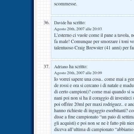
scommesse.
ha scritto:
Davide
Agosto 20th, 2007 alle 20:03
L’esterno ci vuole come il pane a tavola, non
fa male! Comunque per smorzare i toni vor
talentuoso Craig Brewster (41 anni) per far
ha scritto:
Adriano
Agosto 20th, 2007 alle 20:09
Io vorrei sapere una cosa.. come mai a gen
de rossi e ora si cercano i di natale e mad
di certo campioni)? come mai quando si s
nani poi non si ha il coraggio di investirci 
poi offrire 20ml per maxi rodriguez.. e and
hanno richieste di ingaggio esorbitanti? c
disse a fine campionato “un paio di settim
gli acquisti) e poi non se ne è fatto più n
diceva all’ultima di campionato “abbiamo 