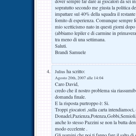
dover sempre far dare ai giocatori da sei
sopratutto secondo me giusta la politica d
impattare sul 40% della squadra il restant
fornito di esperienza. Comunque sempre for
mio scetticismo nato in questi giorni dopo
(abbiamo lepiler e di carmine in primavera
tra meno di una settimana.
Saluti.
Brandi Samuele
ha scritto:
Julius
Agosto 20th, 2007 alle 14:04
Caro David,
credo che il nostro problema sia riassumibil
domanda finale.
E la risposta purtroppo è: Si.
Troppi giocatori ,sulla carta intendiamoci, 
Donadel,Pazienza,Potenza,Gobbi,Semioli
anche lo stesso Pazzini se non la butta den
modo eccelente .
Gli uomini che poi ti fanno fare il salto di