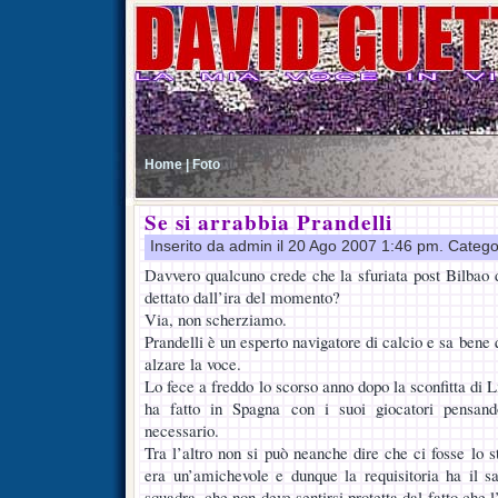
Home |
Foto
Se si arrabbia Prandelli
Inserito da admin il 20 Ago 2007 1:46 pm. Catego
Davvero qualcuno crede che la sfuriata post Bilbao d
dettato dall’ira del momento?
Via, non scherziamo.
Prandelli è un esperto navigatore di calcio e sa bene q
alzare la voce.
Lo fece a freddo lo scorso anno dopo la sconfitta di L
ha fatto in Spagna con i suoi giocatori pensand
necessario.
Tra l’altro non si può neanche dire che ci fosse lo 
era un’amichevole e dunque la requisitoria ha il sap
squadra, che non deve sentirsi protetta dal fatto che l