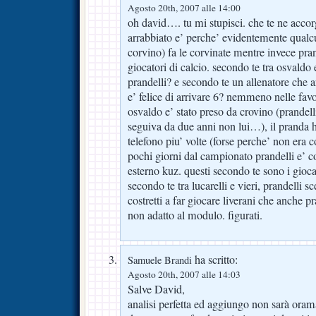
Agosto 20th, 2007 alle 14:00
oh david…. tu mi stupisci. che te ne accorg
arrabbiato e’ perche’ evidentemente qualcu
corvino) fa le corvinate mentre invece pran
giocatori di calcio. secondo te tra osvaldo 
prandelli? e secondo te un allenatore che a
e’ felice di arrivare 6? nemmeno nelle favo
osvaldo e’ stato preso da crovino (prandelli
seguiva da due anni non lui…), il pranda h
telefono piu’ volte (forse perche’ non era c
pochi giorni dal campionato prandelli e’ co
esterno kuz. questi secondo te sono i gioca
secondo te tra lucarelli e vieri, prandelli s
costretti a far giocare liverani che anche p
non adatto al modulo. figurati.
ha scritto:
Samuele Brandi
Agosto 20th, 2007 alle 14:03
Salve David,
analisi perfetta ed aggiungo non sarà oram