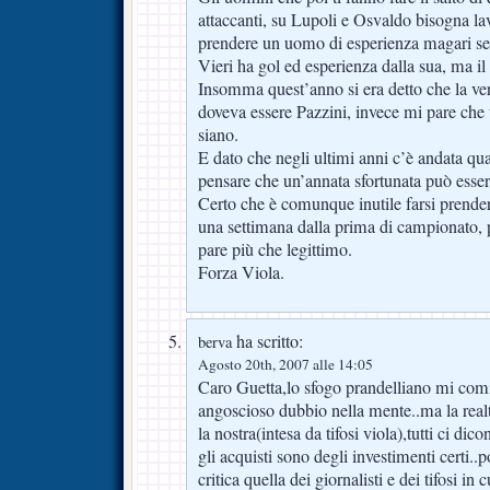
attaccanti, su Lupoli e Osvaldo bisogna lav
prendere un uomo di esperienza magari sen
Vieri ha gol ed esperienza dalla sua, ma il
Insomma quest’anno si era detto che la v
doveva essere Pazzini, invece mi pare che tu
siano.
E dato che negli ultimi anni c’è andata qua
pensare che un’annata sfortunata può esser
Certo che è comunque inutile farsi prende
una settimana dalla prima di campionato,
pare più che legittimo.
Forza Viola.
ha scritto:
berva
Agosto 20th, 2007 alle 14:05
Caro Guetta,lo sfogo prandelliano mi com
angoscioso dubbio nella mente..ma la realt
la nostra(intesa da tifosi viola),tutti ci di
gli acquisti sono degli investimenti certi..p
critica quella dei giornalisti e dei tifosi 