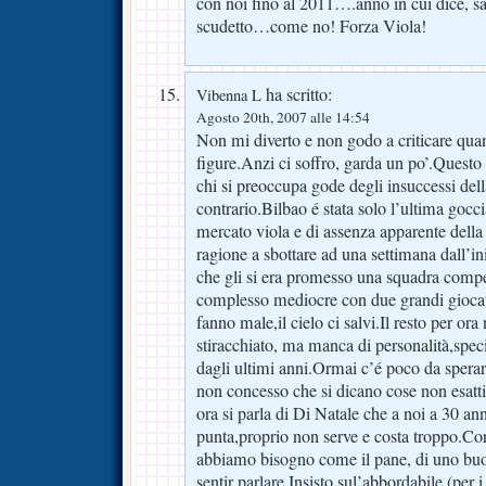
con noi fino al 2011….anno in cui dice, s
scudetto…come no! Forza Viola!
ha scritto:
Vibenna L
Agosto 20th, 2007 alle 14:54
Non mi diverto e non godo a criticare qua
figure.Anzi ci soffro, garda un po’.Questo
chi si preoccupa gode degli insuccessi dell
contrario.Bilbao é stata solo l’ultima goccia
mercato viola e di assenza apparente della 
ragione a sbottare ad una settimana dall’i
che gli si era promesso una squadra comp
complesso mediocre con due grandi gioca
fanno male,il cielo ci salvi.Il resto per ora
stiracchiato, ma manca di personalità,spec
dagli ultimi anni.Ormai c’é poco da sper
non concesso che si dicano cose non esatti
ora si parla di Di Natale che a noi a 30 a
punta,proprio non serve e costa troppo.Co
abbiamo bisogno come il pane, di uno buo
sentir parlare.Insisto sul’abbordabile (per 