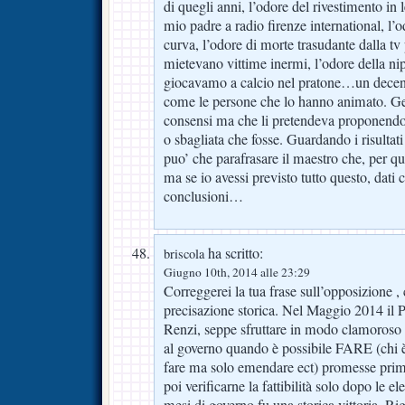
di quegli anni, l’odore del rivestimento in
mio padre a radio firenze international, l’
curva, l’odore di morte trasudante dalla t
mietevano vittime inermi, l’odore della nip
giocavamo a calcio nel pratone…un decenn
come le persone che lo hanno animato. Ge
consensi ma che li pretendeva proponendo
o sbagliata che fosse. Guardando i risultati 
puo’ che parafrasare il maestro che, per qu
ma se io avessi previsto tutto questo, dati c
conclusioni…
ha scritto:
briscola
Giugno 10th, 2014 alle 23:29
Correggerei la tua frase sull’opposizione ,
precisazione storica. Nel Maggio 2014 il 
Renzi, seppe sfruttare in modo clamoroso 
al governo quando è possibile FARE (chi 
fare ma solo emendare ect) promesse prim
poi verificarne la fattibilità solo dopo le ele
mesi di governo fu una storica vittoria. R