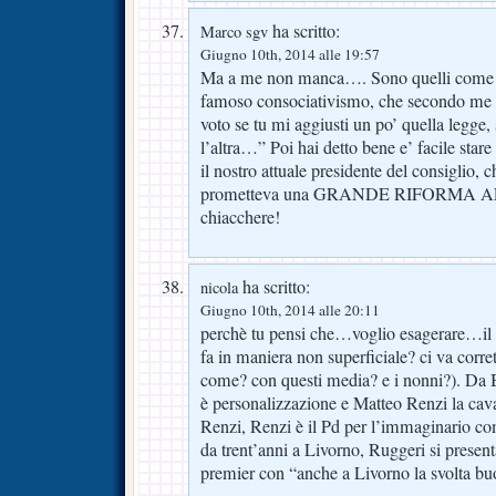
ha scritto:
Marco sgv
Giugno 10th, 2014 alle 19:57
Ma a me non manca…. Sono quelli come lu
famoso consociativismo, che secondo me c
voto se tu mi aggiusti un po’ quella legge,
l’altra…” Poi hai detto bene e’ facile stare
il nostro attuale presidente del consiglio, 
prometteva una GRANDE RIFORMA AL 
chiacchere!
ha scritto:
nicola
Giugno 10th, 2014 alle 20:11
perchè tu pensi che…voglio esagerare…il 3
fa in maniera non superficiale? ci va corre
come? con questi media? e i nonni?). Da Be
è personalizzazione e Matteo Renzi la cava
Renzi, Renzi è il Pd per l’immaginario co
da trent’anni a Livorno, Ruggeri si presen
premier con “anche a Livorno la svolta 