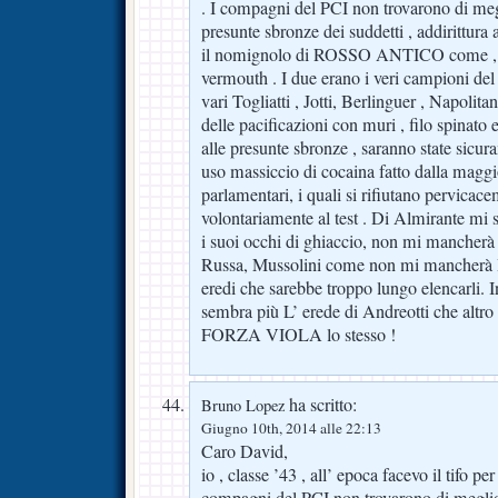
. I compagni del PCI non trovarono di meg
presunte sbronze dei suddetti , addirittura
il nomignolo di ROSSO ANTICO come , al
vermouth . I due erano i veri campioni del
vari Togliatti , Jotti, Berlinguer , Napolita
delle pacificazioni con muri , filo spinato 
alle presunte sbronze , saranno state sicura
uso massiccio di cocaina fatto dalla maggio
parlamentari, i quali si rifiutano pervicace
volontariamente al test . Di Almirante mi 
i suoi occhi di ghiaccio, non mi mancherà l
Russa, Mussolini come non mi mancherà B
eredi che sarebbe troppo lungo elencarli. 
sembra più L’ erede di Andreotti che altro 
FORZA VIOLA lo stesso !
ha scritto:
Bruno Lopez
Giugno 10th, 2014 alle 22:13
Caro David,
io , classe ’43 , all’ epoca facevo il tifo pe
compagni del PCI non trovarono di meglio