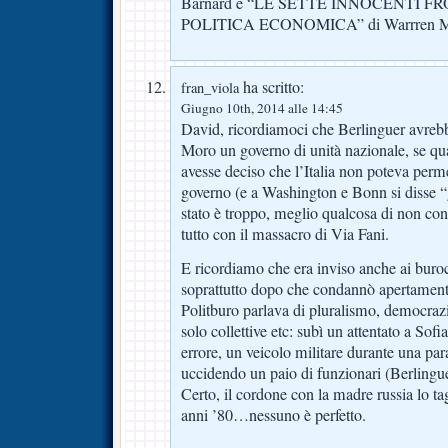
Barnard e “LE SETTE INNOCENTI F
POLITICA ECONOMICA” di Warrren Mo
ha scritto:
fran_viola
Giugno 10th, 2014 alle 14:45
David, ricordiamoci che Berlinguer avreb
Moro un governo di unità nazionale, se q
avesse deciso che l’Italia non poteva perm
governo (e a Washington e Bonn si disse “
stato è troppo, meglio qualcosa di non conv
tutto con il massacro di Via Fani.
E ricordiamo che era inviso anche ai burocr
soprattutto dopo che condannò apertamente 
Politburo parlava di pluralismo, democrazia
solo collettive etc: subì un attentato a Sof
errore, un veicolo militare durante una par
uccidendo un paio di funzionari (Berlinguer
Certo, il cordone con la madre russia lo ta
anni ’80…nessuno è perfetto.