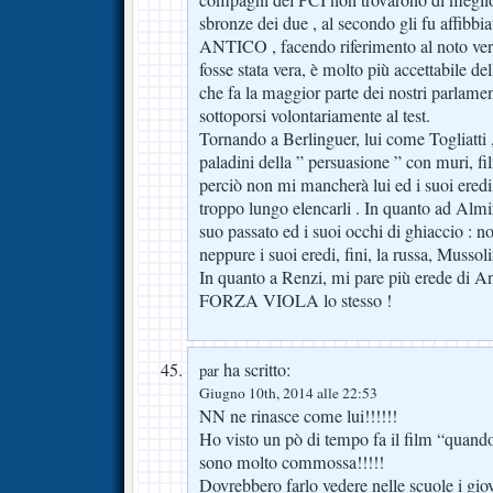
sbronze dei due , al secondo gli fu affib
ANTICO , facendo riferimento al noto ver
fosse stata vera, è molto più accettabile de
che fa la maggior parte dei nostri parlamenta
sottoporsi volontariamente al test.
Tornando a Berlinguer, lui come Togliatti ,
paladini della ” persuasione ” con muri, fili
perciò non mi mancherà lui ed i suoi eredi,
troppo lungo elencarli . In quanto ad Almir
suo passato ed i suoi occhi di ghiaccio :
neppure i suoi eredi, fini, la russa, Mussol
In quanto a Renzi, mi pare più erede di And
FORZA VIOLA lo stesso !
ha scritto:
par
Giugno 10th, 2014 alle 22:53
NN ne rinasce come lui!!!!!!
Ho visto un pò di tempo fa il film “quand
sono molto commossa!!!!!
Dovrebbero farlo vedere nelle scuole i gio