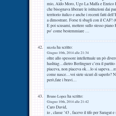
mio, Aldo Moro, Ugo La Malfa e Enrico B
che bisognava liberare le istituzioni dai pa
territorio italico e anche i recenti fatti de
a dimostrare. Forse ti sbagli con il CAF! (
E poi scusami, mettere sullo stesso piano
po’ come bestemmiare …
ha scritto:
nicola
Giugno 10th, 2014 alle 21:34
oltre allo spessore intellettuale un pò diver
hashtag…dietro Berlinguer c’era il partito
piaceva, non piaceva ok…lo si sapeva…ma 
come nasce…voi siete sicuri di saperlo? N
però,fate i bravi…
ha scritto:
Bruno Lopez
Giugno 10th, 2014 alle 21:42
Caro David,
io , classe ’43 , facevo il tifo per Saraga