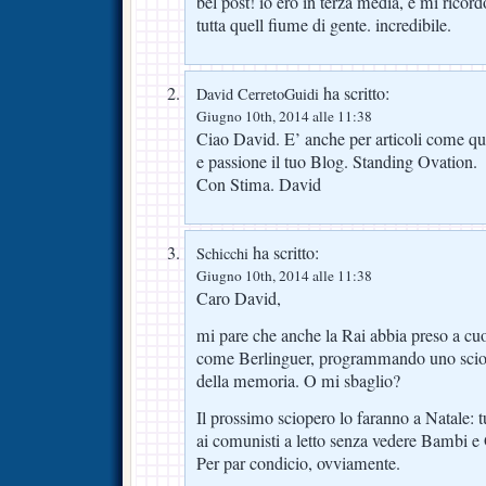
bel post! io ero in terza media, e mi ricord
tutta quell fiume di gente. incredibile.
ha scritto:
David CerretoGuidi
Giugno 10th, 2014 alle 11:38
Ciao David. E’ anche per articoli come qu
e passione il tuo Blog. Standing Ovation.
Con Stima. David
ha scritto:
Schicchi
Giugno 10th, 2014 alle 11:38
Caro David,
mi pare che anche la Rai abbia preso a c
come Berlinguer, programmando uno sciope
della memoria. O mi sbaglio?
Il prossimo sciopero lo faranno a Natale: t
ai comunisti a letto senza vedere Bambi e
Per par condicio, ovviamente.