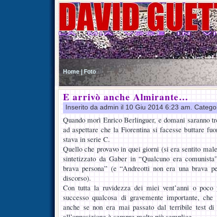
Home |
Foto
E arrivò anche Almirante…
Inserito da admin il 10 Giu 2014 6:23 am. Catego
Quando morì Enrico Berlinguer, e domani saranno tren
ad aspettare che la Fiorentina si facesse buttare fuo
stava in serie C.
Quello che provavo in quei giorni (si era sentito mal
sintetizzato da Gaber in “Qualcuno era comunista
brava persona” (e “Andreotti non era una brava p
discorso).
Con tutta la ruvidezza dei miei vent’anni o poco 
successo qualcosa di gravemente importante, che 
anche se non era mai passato dal terribile test di
all’opposizione è sempre molto più semplice.