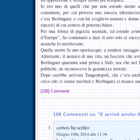
Io ero uno di quelli che pur non avendo niente a
comunista, per cui provavo una sincera idiosincras
c’era Berlinguer, e con lui sceglievo uomini e donne
sinceri) di cui sentivo di potermi fidare.
Per una forma di pigrizia mentale, ed avendo avuto 
d’Europa”, ho continuato a dare il mio voto ai succe
neanche lo meritavano.
Quella morte fu uno spartiacque: a rendere omaggio
Almirante, il nemico di una vita, un fascista che av
Berlinguer quaranta anni prima a Salò, ma che nel 1
politiche, ne riconosceva la grandezza morale.
Dopo sarebbe arrivata Tangentopoli, che c’era anch
circo che ci siamo meritati e Berlinguer ci manca anco
[106] Commenti
106 Commenti su “E arrivò anche 
ha scritto:
cerbero
Giugno 10th, 2014 alle 11:36