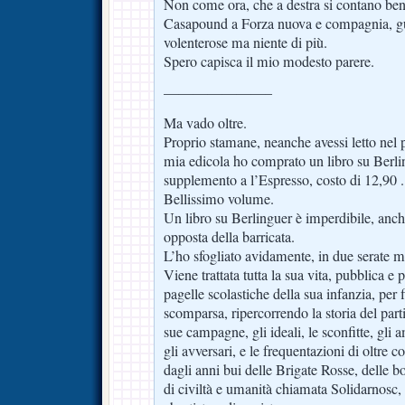
Non come ora, che a destra si contano ben 
Casapound a Forza nuova e compagnia, gu
volenterose ma niente di più.
Spero capisca il mio modesto parere.
———————–
Ma vado oltre.
Proprio stamane, neanche avessi letto nel p
mia edicola ho comprato un libro su Berli
supplemento a l’Espresso, costo di 12,90 .
Bellissimo volume.
Un libro su Berlinguer è imperdibile, anche
opposta della barricata.
L’ho sfogliato avidamente, in due serate 
Viene trattata tutta la sua vita, pubblica e p
pagelle scolastiche della sua infanzia, per f
scomparsa, ripercorrendo la storia del parti
sue campagne, gli ideali, le sconfitte, gli a
gli avversari, e le frequentazioni di oltre
dagli anni bui delle Brigate Rosse, delle b
di civiltà e umanità chiamata Solidarnosc, a