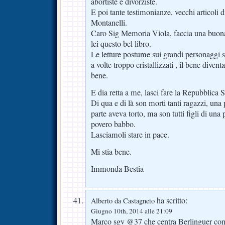
abortiste e divorziste.
E poi tante testimonianze, vecchi articoli di
Montanelli.
Caro Sig Memoria Viola, faccia una buona
lei questo bel libro.
Le letture postume sui grandi personaggi sq
a volte troppo cristallizzati , il bene diven
bene.
E dia retta a me, lasci fare la Repubblica S
Di qua e di là son morti tanti ragazzi, una
parte aveva torto, ma son tutti figli di u
povero babbo.
Lasciamoli stare in pace.
Mi stia bene.
Immonda Bestia
ha scritto:
Alberto da Castagneto
Giugno 10th, 2014 alle 21:09
Marco sgv @37 che centra Berlinguer con