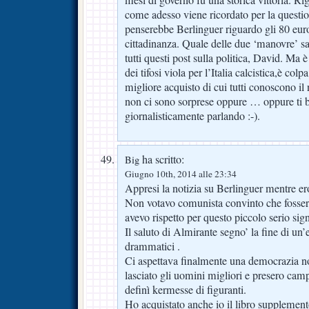
come adesso viene ricordato per la questi
penserebbe Berlinguer riguardo gli 80 euro 
cittadinanza. Quale delle due ‘manovre’ s
tutti questi post sulla politica, David. Ma 
dei tifosi viola per l’Italia calcistica,è colp
migliore acquisto di cui tutti conosco
non ci sono sorprese oppure … oppure ti but
giornalisticamente parlando :-).
ha scritto:
Big
Giugno 10th, 2014 alle 23:34
Appresi la notizia su Berlinguer mentre er
Non votavo comunista convinto che fosser
avevo rispetto per questo piccolo serio sig
Il saluto di Almirante segno’ la fine di un’
drammatici .
Ci aspettava finalmente una democrazia 
lasciato gli uomini migliori e presero cam
definì kermesse di figuranti.
Ho acquistato anche io il libro supplemen