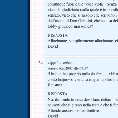
comunque fuori dalle “cose viola”. Senza e
vicenda giudiziaria (sulla quale è impossib
sensato, visto che si sa solo che scrivono i
dell’uscita di Don Gelmini, che accusa dell
lobby giudaico-massonica?
RISPOSTA
Allucinante, semplicemente allucinante, c
David
ha scritto:
kappa
Agosto 6th, 2007 alle 07:57
‘Un tu c’hai proprio nulla da fare…..xkè un
conto boijnov o vieri…o magari contro il
Batistuta….
RISPOSTA
No, dimmelo tu cosa devo fare, dettami pur
neuroni che ti girano nella testa e che ti fa
Attendo ansioso le tue direttive,
David