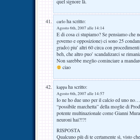
quel signore là.
ha scritto:
carlo
Agosto 6th, 2007 alle 14:14
E di cosa ci stupiamo? Se pensiamo che ne
governo e opposizione) ci sono 25 condanna
grado) piu’ altri 60 circa con procediment
beh, che altro puo’ scandalizarci se rimani
Non sarebbe meglio cominciare a mandare
ciao
ha scritto:
kappa
Agosto 6th, 2007 alle 14:57
Io ne ho due uno per il calcio ed uno no….
“possibile marchetta” della moglie di Prod
potente multinazionale come Gianni Mur
neuroni hai?!?!
RISPOSTA
Qualcuno più di te certamente sì, visto c