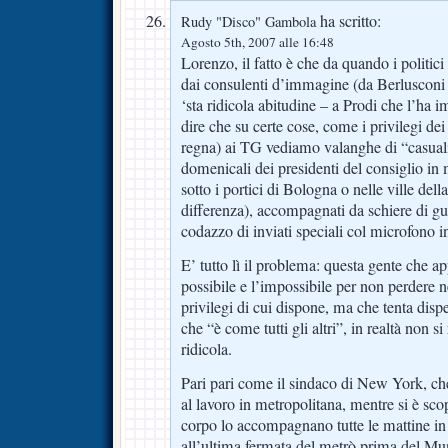
ha scritto:
Rudy "Disco" Gambola
Agosto 5th, 2007 alle 16:48
Lorenzo, il fatto è che da quando i politici 
dai consulenti d’immagine (da Berlusconi –
‘sta ridicola abitudine – a Prodi che l’ha im
dire che su certe cose, come i privilegi dei
regna) ai TG vediamo valanghe di “casual
domenicali dei presidenti del consiglio in
sotto i portici di Bologna o nelle ville de
differenza), accompagnati da schiere di gu
codazzo di inviati speciali col microfono 
E’ tutto lì il problema: questa gente che app
possibile e l’impossibile per non perder
privilegi di cui dispone, ma che tenta disp
che “è come tutti gli altri”, in realtà non s
ridicola.
Pari pari come il sindaco di New York, che
al lavoro in metropolitana, mentre si è sco
corpo lo accompagnano tutte le mattine i
all’ultima fermata del metrò prima del M