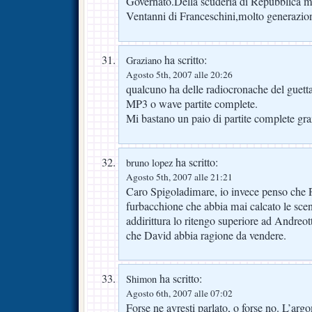
Governato.Della scuderia di Repubblica m
Ventanni di Franceschini,molto generazion
ha scritto:
Graziano
Agosto 5th, 2007 alle 20:26
qualcuno ha delle radiocronache del guett
MP3 o wave partite complete.
Mi bastano un paio di partite complete gra
ha scritto:
bruno lopez
Agosto 5th, 2007 alle 21:21
Caro Spigoladimare, io invece penso che Pr
furbacchione che abbia mai calcato le scene 
addirittura lo ritengo superiore ad Andreo
che David abbia ragione da vendere.
ha scritto:
Shimon
Agosto 6th, 2007 alle 07:02
Forse ne avresti parlato, o forse no. L’ar