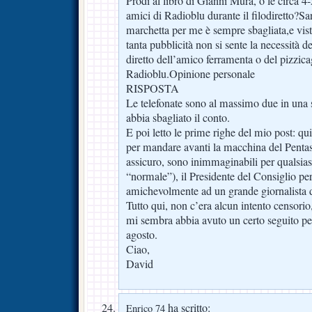
Prodi al libro di Gianni Mura, o le circa 4-
amici di Radioblu durante il filodiretto?Sa
marchetta per me è sempre sbagliata,e vis
tanta pubblicità non si sente la necessità d
diretto dell’amico ferramenta o del pizzica
Radioblu.Opinione personale
RISPOSTA
Le telefonate sono al massimo due in una 
abbia sbagliato il conto.
E poi letto le prime righe del mio post: qui
per mandare avanti la macchina del Pentaspo
assicuro, sono inimmaginabili per qualsiasi
“normale”), il Presidente del Consiglio per
amichevolmente ad un grande giornalista 
Tutto qui, non c’era alcun intento censorio,
mi sembra abbia avuto un certo seguito p
agosto.
Ciao,
David
ha scritto:
Enrico 74