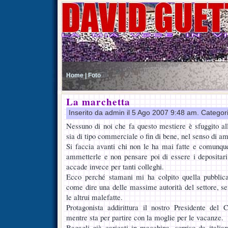
Home |
Foto
La marchetta
Inserito da admin il 5 Ago 2007 9:48 am. Categor
Nessuno di noi che fa questo mestiere è sfuggito al
sia di tipo commerciale o fin di bene, nel senso di a
Si faccia avanti chi non le ha mai fatte e comunqu
ammetterle e non pensare poi di essere i depositari
accade invece per tanti colleghi.
Ecco perché stamani mi ha colpito quella pubblic
come dire una delle massime autorità del settore, se
le altrui malefatte.
Protagonista addirittura il nostro Presidente del 
mentre sta per partire con la moglie per le vacanze.
Bagagli già caricati in macchina, sorriso da itali