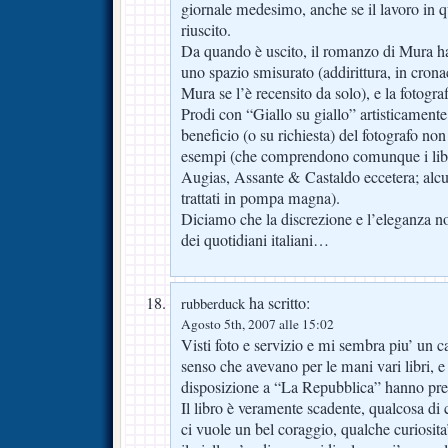
giornale medesimo, anche se il lavoro in 
riuscito.
Da quando è uscito, il romanzo di Mura h
uno spazio smisurato (addirittura, in crona
Mura se l’è recensito da solo), e la fotogra
Prodi con “Giallo su giallo” artisticamente
beneficio (o su richiesta) del fotografo non 
esempi (che comprendono comunque i libr
Augias, Assante & Castaldo eccetera; alcuni 
trattati in pompa magna).
Diciamo che la discrezione e l’eleganza no
dei quotidiani italiani…
ha scritto:
rubberduck
Agosto 5th, 2007 alle 15:02
Visti foto e servizio e mi sembra piu’ un 
senso che avevano per le mani vari libri, e f
disposizione a “La Repubblica” hanno prefe
Il libro è veramente scadente, qualcosa di 
ci vuole un bel coraggio, qualche curiosit