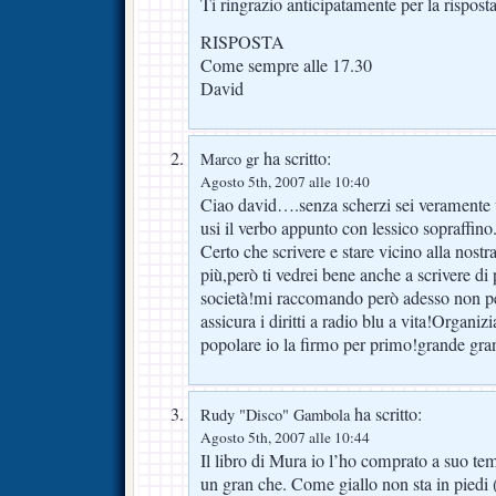
Ti ringrazio anticipatamente per la risposta
RISPOSTA
Come sempre alle 17.30
David
ha scritto:
Marco gr
Agosto 5th, 2007 alle 10:40
Ciao david….senza scherzi sei veramente un
usi il verbo appunto con lessico sopraffino
Certo che scrivere e stare vicino alla nostr
più,però ti vedrei bene anche a scrivere di
società!mi raccomando però adesso non per
assicura i diritti a radio blu a vita!Organi
popolare io la firmo per primo!grande gra
ha scritto:
Rudy "Disco" Gambola
Agosto 5th, 2007 alle 10:44
Il libro di Mura io l’ho comprato a suo t
un gran che. Come giallo non sta in piedi 