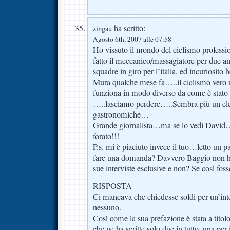
ha scritto:
zingau
Agosto 6th, 2007 alle 07:58
Ho vissuto il mondo del ciclismo professi
fatto il meccanico/massagiatore per due an
squadre in giro per l’italia, ed incuriosito h
Mura qualche mese fa…..il ciclismo vero n
funziona in modo diverso da come è stato d
…..lasciamo perdere…..Sembra più un elen
gastronomiche…
Grande giornalista…ma se lo vedi David…d
forato!!!
P.s. mi è piaciuto invece il tuo…letto un 
fare una domanda? Davvero Baggio non hai
sue interviste esclusive e non? Se cos
RISPOSTA
Ci mancava che chiedesse soldi per un’inte
nessuno.
Così come la sua prefazione è stata a titol
che ne ha scritte solo due in tutto, una per i