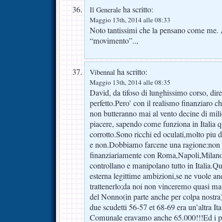
ha scritto:
Il Generale
Maggio 13th, 2014 alle 08:33
Noto tantissimi che la pensano come me.
“movimento”..,
ha scritto:
Vibennal
Maggio 13th, 2014 alle 08:35
David, da tifoso di lunghissimo corso, direi
perfetto.Pero’ con il realismo finanziaro 
non butteranno mai al vento decine di mili
piacere, sapendo come funziona in Italia q
corrotto.Sono ricchi ed oculati,molto piu di 
e non.Dobbiamo farcene una ragione:non
finanziariamente con Roma,Napoli,Milano
controllano e manipolano tutto in Italia.Q
esterna legittime ambizioni,se ne vuole an
trattenerlo;da noi non vinceremo quasi ma
del Nonno(in parte anche per colpa nostr
due scudetti 56-57 et 68-69 era un’altra Ita
Comunale eravamo anche 65.000!!!Ed i pre