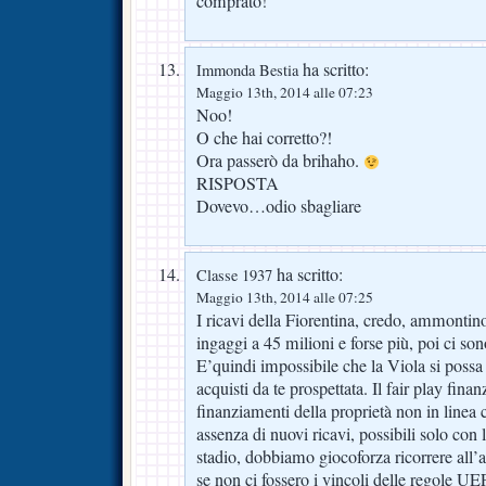
comprato!
ha scritto:
Immonda Bestia
Maggio 13th, 2014 alle 07:23
Noo!
O che hai corretto?!
Ora passerò da brihaho.
RISPOSTA
Dovevo…odio sbagliare
ha scritto:
Classe 1937
Maggio 13th, 2014 alle 07:25
I ricavi della Fiorentina, credo, ammontin
ingaggi a 45 milioni e forse più, poi ci s
E’quindi impossibile che la Viola si pos
acquisti da te prospettata. Il fair play fina
finanziamenti della proprietà non in linea c
assenza di nuovi ricavi, possibili solo con
stadio, dobbiamo giocoforza ricorrere all
se non ci fossero i vincoli delle regole U