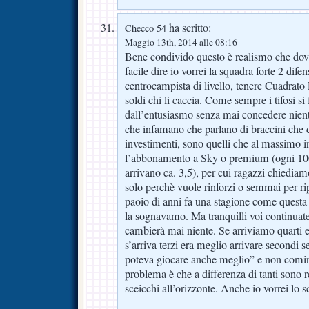
ha scritto:
Checco 54
Maggio 13th, 2014 alle 08:16
Bene condivido questo è realismo che dov
facile dire io vorrei la squadra forte 2 dife
centrocampista di livello, tenere Cuadrat
soldi chi li caccia. Come sempre i tifosi si
dall’entusiasmo senza mai concedere niente 
che infamano che parlano di braccini che 
investimenti, sono quelli che al massimo i
l’abbonamento a Sky o premium (ogni 100
arrivano ca. 3,5), per cui ragazzi chiediam
solo perchè vuole rinforzi o semmai per ripo
paoio di anni fa una stagione come questa 
la sognavamo. Ma tranquilli voi continuat
cambierà mai niente. Se arriviamo quarti er
s’arriva terzi era meglio arrivare secondi se
poteva giocare anche meglio” e non comin
problema è che a differenza di tanti sono r
sceicchi all’orizzonte. Anche io vorrei lo sc