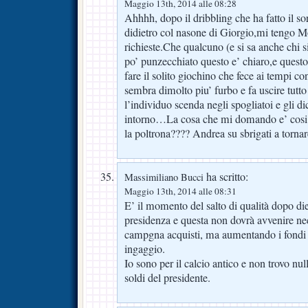
Maggio 13th, 2014 alle 08:28
Ahhhh, dopo il dribbling che ha fatto il sor
didietro col nasone di Giorgio,mi tengo Mon
richieste.Che qualcuno (e si sa anche chi si
po’ punzecchiato questo e’ chiaro,e quest
fare il solito giochino che fece ai tempi 
sembra dimolto piu’ furbo e fa uscire tutto
l’individuo scenda negli spogliatoi e gli di
intorno…La cosa che mi domando e’ cosi’ di
la poltrona???? Andrea su sbrigati a tornar
ha scritto:
Massimiliano Bucci
Maggio 13th, 2014 alle 08:31
E’ il momento del salto di qualità dopo die
presidenza e questa non dovrà avvenire ne
campgna acquisti, ma aumentando i fondi d
ingaggio.
Io sono per il calcio antico e non trovo nul
soldi del presidente.