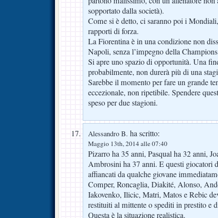
partono malissimo, con un allenatore non 
sopportato dalla società).
Come si è detto, ci saranno poi i Mondiali
rapporti di forza.
La Fiorentina è in una condizione non dis
Napoli, senza l’impegno della Champions
Si apre uno spazio di opportunità. Una fin
probabilmente, non durerà più di una stag
Sarebbe il momento per fare un grande te
eccezionale, non ripetibile. Spendere qu
speso per due stagioni.
ha scritto:
Alessandro B.
Maggio 13th, 2014 alle 07:40
Pizarro ha 35 anni, Pasqual ha 32 anni, Jo
Ambrosini ha 37 anni. E questi giocatori 
affiancati da qualche giovane immediatamen
Comper, Roncaglia, Diakité, Alonso, And
Iakovenko, Ilicic, Matri, Matos e Rebic de
restituiti al mittente o spediti in prestito 
Questa è la situazione realistica.