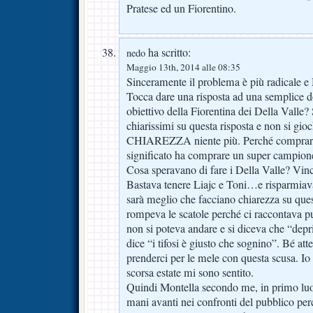
Pratese ed un Fiorentino.
ha scritto:
nedo
Maggio 13th, 2014 alle 08:35
Sinceramente il problema è più radicale e M
Tocca dare una risposta ad una semplice d
obiettivo della Fiorentina dei Della Valle? S
chiarissimi su questa risposta e non si giochi
CHIAREZZA niente più. Perché compra
significato ha comprare un super campion
Cosa speravano di fare i Della Valle? Vinc
Bastava tenere Liajc e Toni…e risparmiav
sarà meglio che facciano chiarezza su que
rompeva le scatole perché ci raccontava pu
non si poteva andare e si diceva che “depr
dice “i tifosi è giusto che sognino”. Bé at
prenderci per le mele con questa scusa. Io 
scorsa estate mi sono sentito.
Quindi Montella secondo me, in primo luo
mani avanti nei confronti del pubblico perc