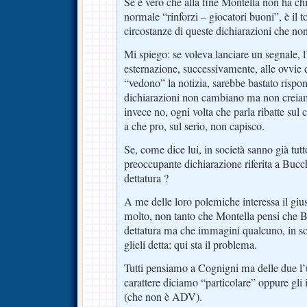
Se è vero che alla fine Montella non ha chi
normale “rinforzi – giocatori buoni”, è il ton
circostanze di queste dichiarazioni che no
Mi spiego: se voleva lanciare un segnale, l
esternazione, successivamente, alle ovvie 
“vedono” la notizia, sarebbe bastato rispo
dichiarazioni non cambiano ma non creia
invece no, ogni volta che parla ribatte su
a che pro, sul serio, non capisco.
Se, come dice lui, in società sanno già tutt
preoccupante dichiarazione riferita a Bucch
dettatura ?
A me delle loro polemiche interessa il giu
molto, non tanto che Montella pensi che B
dettatura ma che immagini qualcuno, in soc
glieli detta: qui sta il problema.
Tutti pensiamo a Cognigni ma delle due l’
carattere diciamo “particolare” oppure gli
(che non è ADV).