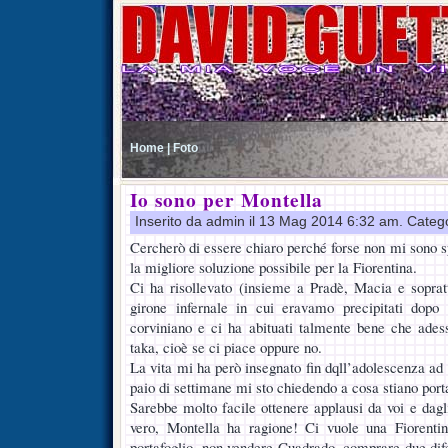
Home |
Foto
Io sono per Montella
Inserito da admin il 13 Mag 2014 6:32 am. Categ
Cercherò di essere chiaro perché forse non mi sono s
la migliore soluzione possibile per la Fiorentina.
Ci ha risollevato (insieme a Pradè, Macia e soprat
girone infernale in cui eravamo precipitati dopo
corviniano e ci ha abituati talmente bene che adess
taka, cioè se ci piace oppure no.
La vita mi ha però insegnato fin dqll’adolescenza ad
paio di settimane mi sto chiedendo a cosa stiano port
Sarebbe molto facile ottenere applausi da voi e dagl
vero, Montella ha ragione! Ci vuole una Fiorentina
portafoglio, non vendere Cuadrado, comprare due difen