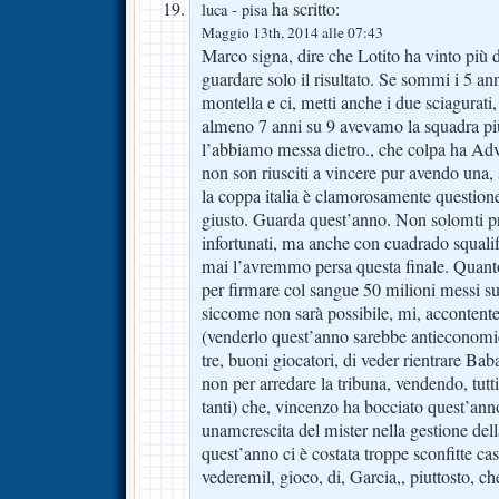
ha scritto:
luca - pisa
Maggio 13th, 2014 alle 07:43
Marco signa, dire che Lotito ha vinto più d
guardare solo il risultato. Se sommi i 5 ann
montella e ci, metti anche i due sciagurati, 
almeno 7 anni su 9 avevamo la squadra più
l’abbiamo messa dietro., che colpa ha Adv
non son riusciti a vincere pur avendo una,
la coppa italia è clamorosamente questio
giusto. Guarda quest’anno. Non solomti pr
infortunati, ma anche con cuadrado squali
mai l’avremmo persa questa finale. Quant
per firmare col sangue 50 milioni messi su
siccome non sarà possibile, mi, accontente
(venderlo quest’anno sarebbe antieconomi
tre, buoni giocatori, di veder rientrare B
non per arredare la tribuna, vendendo, tutti
tanti) che, vincenzo ha bocciato quest’an
unamcrescita del mister nella gestione dell
quest’anno ci è costata troppe sconfitte cas
vederemil, gioco, di, Garcia,, piuttosto, ch