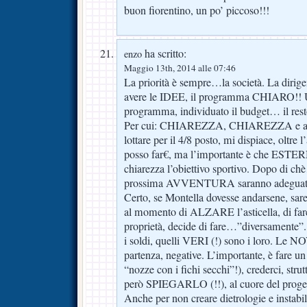
buon fiorentino, un po’ piccoso!!!
ha scritto:
enzo
Maggio 13th, 2014 alle 07:46
La priorità è sempre…la società. La dirige
avere le IDEE, il programma CHIARO!! Una
programma, individuato il budget… il res
Per cui: CHIAREZZA, CHIAREZZA e anco
lottare per il 4/8 posto, mi dispiace, oltre
posso far€, ma l’importante è che ESTE
chiarezza l’obiettivo sportivo. Dopo di chè
prossima AVVENTURA saranno adeguati ag
Certo, se Montella dovesse andarsene, sare
al momento di ALZARE l’asticella, di fare i
proprietà, decide di fare…”diversamente”. 
i soldi, quelli VERI (!) sono i loro. Le 
partenza, negative. L’importante, è fa
“nozze con i fichi secchi”!), crederci, strut
però SPIEGARLO (!!), al cuore del proget
Anche per non creare dietrologie e instabili