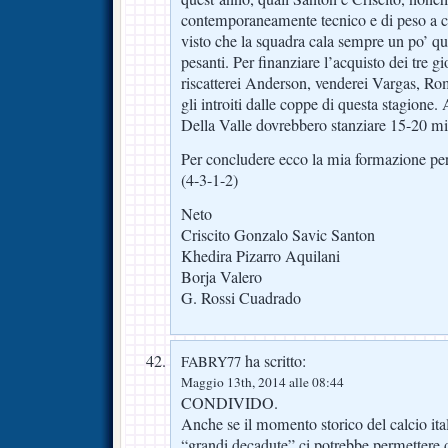
contemporaneamente tecnico e di peso a 
visto che la squadra cala sempre un po’ q
pesanti. Per finanziare l’acquisto dei tre g
riscatterei Anderson, venderei Vargas, Rom
gli introiti dalle coppe di questa stagione. 
Della Valle dovrebbero stanziare 15-20 mil
Per concludere ecco la mia formazione pe
(4-3-1-2)
Neto
Criscito Gonzalo Savic Santon
Khedira Pizarro Aquilani
Borja Valero
G. Rossi Cuadrado
ha scritto:
FABRY77
Maggio 13th, 2014 alle 08:44
CONDIVIDO.
Anche se il momento storico del calcio ital
“grandi decadute” ci potrebbe permettere d