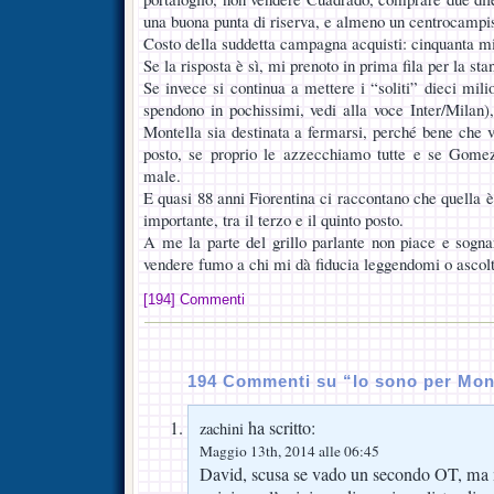
una buona punta di riserva, e almeno un centrocampist
Costo della suddetta campagna acquisti: cinquanta mil
Se la risposta è sì, mi prenoto in prima fila per la sta
Se invece si continua a mettere i “soliti” dieci mil
spendono in pochissimi, vedi alla voce Inter/Milan),
Montella sia destinata a fermarsi, perché bene che 
posto, se proprio le azzecchiamo tutte e se Gome
male.
E quasi 88 anni Fiorentina ci raccontano che quella è 
importante, tra il terzo e il quinto posto.
A me la parte del grillo parlante non piace e sogna
vendere fumo a chi mi dà fiducia leggendomi o asc
[194] Commenti
194 Commenti su “Io sono per Mon
ha scritto:
zachini
Maggio 13th, 2014 alle 06:45
David, scusa se vado un secondo OT, ma m