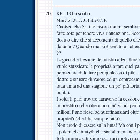
ha scritto:
KEL 13
Maggio 13th, 2014 alle 07:46
Caoisco che è il tuo lavoro ma mi sembran
fatte solo per tenere viva l’attenzione. S
dovuto dire che si accontenta di quello che
daranno? Quando mai si è sentito un allen
??
Logico che l’esame del nostro allenatlore è
vuole stuzzicare la proprietà a fare quel pa
permettere di lottare per qualcosa di più……
destro e sinistro di valore ed un centrocamp
fatta unita ad una stagione un po’ più fort
punta).
I soldi li puoi trovare attraverso la cession
in prestito o che ritieni non più validi per 
milioni l’uno riesci ad autofinanziarti oltre
proprietà (che l’ha sempre fatto).
Non credo di essere sulla luna! Ma con i pi
l polemiche inutyili che stai alimentando t
Io ti ammiro e ti stimo per vari motivi ma c