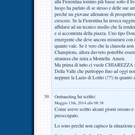
alla Fiorentina tornino più basse sotto il li
luogo ha parlato di se stesso e delle sue a
perché un giovane allenatore di prospettiv
crescere. Se la Fiorentina ha inveca raggiu
affidarsi ad un tecnico medio che fa render
e si accontenta della piazza. Uno tipo Do
emergente che deve ancora misurarsi con i 
quanto vale. Se è vero che la clausola non 
Champions, allora davvero potrebbe esserc
straniera che mira a Montella. Amen.
Ma prima di tutto ci vuole CHIAREZZA r
Della Valle che purtroppo fino ad oggi non
neppure la Lazio di Lotito (!?!) in quanto 
ha scritto:
Ombanching
Maggio 13th, 2014 alle 08:38
Come avevo scritto alcuni giorni orsono e
preoccupato.
Lo sono perché non capisco la situazione c