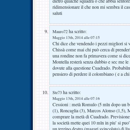
dietro qualche squadra o che abbia sentore 
ridimensionare il che non mi sembra il 
saluti
ha scritto:
Mauro72
Maggio 13th, 2014 alle 07:15
Chi dice che vendendo i pezzi migliori si 
Chissà come mai chi può cerca di prender
una rondine non fa primavera come si di
Montella resterà senza dubbio e sec me le 
dovute alla questione Cuadrado. Probabilm
pensiero di perdere il colombiano ( e a chi
ha scritto:
Ste73
Maggio 13th, 2014 alle 07:16
Cessioni : metà Romulo (5 mln dopo un b
(1), Roncaglia (3), Marcos Alonso (1,5), 
comprare la metà di Cuadrado. Previsione 
la società mette quei 10 mln in piu’ si p
un terzino destro (magari svincolato) di liv