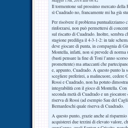
Maggio 13th, 2014 alle 08:42
Il tormentone sul prossimo mercato della 
sì Cuadrado no, francamente mi ha già stu
Per risolvere il problema puntualizziamo c
rinforzarsi, non può permettersi di concentr
sul riscatto di Cuadrado. Inoltre, sembra 
stagione prediliga il 4-3-1-2: in tale sch
deve giocare di punta, in compagnia di Gi
Montella, infatti, non si prevede di norma 
(basti pensare la fine di Toni l’anno scors
promettente) ma attaccanti che partecipano
e, appunto, Cuadrado. A questo punto la sc
scegliere preferirei, a malincuore, cedere
Rossi e Cuadrado, non ha potuto dimostrar
integrabilità con il gioco di Montella. Con i
seconda metà di Cuadrado e un giocatore 
riserva di Rossi (ad esempio Sau del Cagli
Bernardeschi quale riserva di Cuadrado.
A questo punto, grazie anche al risparmi
acquisterei due terzini di elevato valore, 
quest’anno, quali Santon e Criscito, nonch