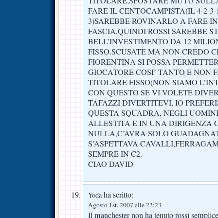
TITOLARE,SPOSTARE MUTU SULLA
FARE IL CENTOCAMPISTA(IL 4-2-3-1
3)SAREBBE ROVINARLO A FARE IN S
FASCIA,QUINDI ROSSI SAREBBE S
BELL’INVESTIMENTO DA 12 MILIO
FISSO.SCUSATE MA NON CREDO C
FIORENTINA SI POSSA PERMETTE
GIOCATORE COSI’ TANTO E NON 
TITOLARE FISSO(NON SIAMO L’INT
CON QUESTO SE VI VOLETE DIVE
TAFAZZI DIVERTITEVI, IO PREFER
QUESTA SQUADRA, NEGLI UOMIN
ALLESTITA E IN UNA DIRIGENZA 
NULLA,C’AVRA SOLO GUADAGNAT
S’ASPETTAVA CAVALLI,FERRAGAMO
SEMPRE IN C2.
CIAO DAVID
ha scritto:
Yoda
Agosto 1st, 2007 alle 22:23
Il manchester non ha tenuto rossi sempli