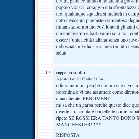
d’altra parte continuo a notare una grave 
popolo viola: il coraggio e la sfrontatezza
noi, qualunque squadra si metterà in camp
noto invece un piagnisteo lamentoso degno
milanista. sembrano così lontani gli anni de
cui contavamo e bastavamo solo noi, contro 
essere l’unica città italiana senza uno juve 
debosciata invidia strisciante (in tutti i sens
saluti
ha scritto:
cappe
Agosto 1st, 2007 alle 21:34
o fenomeni ma perchè non inviate il vostro
fiorentina e vi fate assumere come direttor
chiaccherate, FENOMENI.
mi sa che un garba perchè questo dice que
diverte a raccontare barzellette come trapat
ripeto:SE ROSSI ERA TANTO BONO 
MANCHESTER!!!!!!!
RISPOSTA