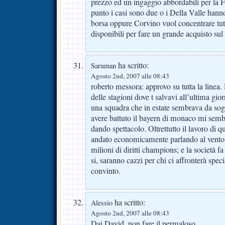
prezzo ed un ingaggio abbordabili per la F
punto i casi sono due o i Della Valle hann
borsa oppure Corvino vuol concentrare tut
disponibili per fare un grande acquisto sul
ha scritto:
Saruman
Agosto 2nd, 2007 alle 08:43
roberto messora: approvo su tutta la linea.
delle stagioni dove t salvavi all’ultima gi
una squadra che in estate sembrava da s
avere battuto il bayern di monaco mi semb
dando spettacolo. Oltrettutto il lavoro di q
andato economicamente parlando al vento v
milioni di diritti champions; e la società fa
si, saranno cazzi per chi ci affronterà spec
convinto.
ha scritto:
Alessio
Agosto 2nd, 2007 alle 08:43
Dai David, non fare il permaloso…