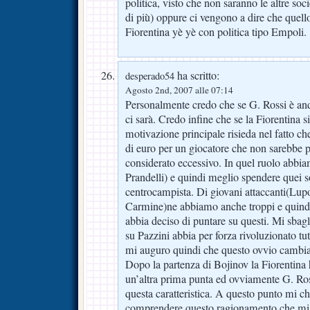
politica, visto che non saranno le altre soc
di più) oppure ci vengono a dire che quell
Fiorentina yè yè con politica tipo Empoli.
ha scritto:
desperado54
Agosto 2nd, 2007 alle 07:14
Personalmente credo che se G. Rossi è and
ci sarà. Credo infine che se la Fiorentina si 
motivazione principale risieda nel fatto ch
di euro per un giocatore che non sarebbe par
considerato eccessivo. In quel ruolo abb
Prandelli) e quindi meglio spendere quei s
centrocampista. Di giovani attaccanti(Lupol
Carmine)ne abbiamo anche troppi e quindi 
abbia deciso di puntare su questi. Mi sbag
su Pazzini abbia per forza rivoluzionato tut
mi auguro quindi che questo ovvio cambiam
Dopo la partenza di Bojinov la Fiorentina h
un’altra prima punta ed ovviamente G. Ro
questa caratteristica. A questo punto mi c
comprendere questo ragionamento che m