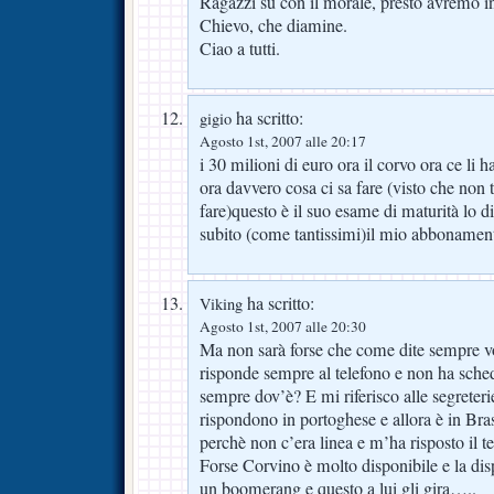
Ragazzi su con il morale, presto avremo in
Chievo, che diamine.
Ciao a tutti.
ha scritto:
gigio
Agosto 1st, 2007 alle 20:17
i 30 milioni di euro ora il corvo ora ce li ha
ora davvero cosa ci sa fare (visto che non t
fare)questo è il suo esame di maturità lo 
subito (come tantissimi)il mio abbonament
ha scritto:
Viking
Agosto 1st, 2007 alle 20:30
Ma non sarà forse che come dite sempre vo
risponde sempre al telefono e non ha sched
sempre dov’è? E mi riferisco alle segreteri
rispondono in portoghese e allora è in B
perchè non c’era linea e m’ha risposto il te
Forse Corvino è molto disponibile e la disp
un boomerang e questo a lui gli gira…..