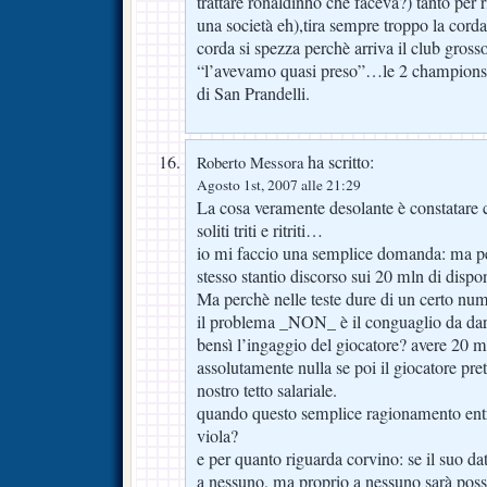
trattare ronaldinho che faceva?) tanto per 
una società eh),tira sempre troppo la corda
corda si spezza perchè arriva il club grosso 
“l’avevamo quasi preso”…le 2 champions 
di San Prandelli.
ha scritto:
Roberto Messora
Agosto 1st, 2007 alle 21:29
La cosa veramente desolante è constatare c
soliti triti e ritriti…
io mi faccio una semplice domanda: ma per
stesso stantio discorso sui 20 mln di dispon
Ma perchè nelle teste dure di un certo nume
il problema _NON_ è il conguaglio da dare
bensì l’ingaggio del giocatore? avere 20 m
assolutamente nulla se poi il giocatore pre
nostro tetto salariale.
quando questo semplice ragionamento entrer
viola?
e per quanto riguarda corvino: se il suo da
a nessuno, ma proprio a nessuno sarà possi