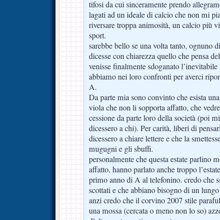
tifosi da cui sinceramente prendo allegram
lagati ad un ideale di calcio che non mi pia
riversare troppa animosità, un calcio più vi
sport.
sarebbe bello se una volta tanto, ognuno di
dicesse con chiarezza quello che pensa dell
venisse finalmente sdoganato l’inevitabile
abbiamo nei loro confronti per averci ripor
A.
Da parte mia sono convinto che esista una l
viola che non li sopporta affatto, che ved
cessione da parte loro della società (poi 
dicessero a chi). Per carità, liberi di pens
dicessero a chiare lettere e che la smettess
mugugni e gli sbuffi.
personalmente che questa estate parlino m
affatto, hanno parlato anche troppo l’estat
primo anno di A al telefonino. credo che 
scottati e che abbiano bisogno di un lungo 
anzi credo che il corvino 2007 stile parafulm
una mossa (cercata o meno non lo so) azz