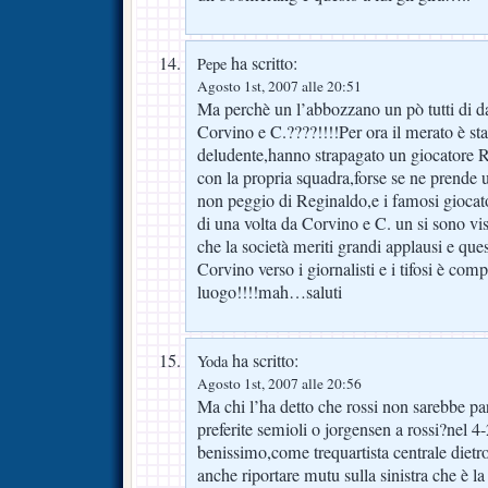
ha scritto:
Pepe
Agosto 1st, 2007 alle 20:51
Ma perchè un l’abbozzano un pò tutti di d
Corvino e C.????!!!!Per ora il merato è st
deludente,hanno strapagato un giocato
con la propria squadra,forse se ne prende 
non peggio di Reginaldo,e i famosi giocator
di una volta da Corvino e C. un si sono v
che la società meriti grandi applausi e que
Corvino verso i giornalisti e i tifosi è com
luogo!!!!mah…saluti
ha scritto:
Yoda
Agosto 1st, 2007 alle 20:56
Ma chi l’ha detto che rossi non sarebbe par
preferite semioli o jorgensen a rossi?nel 4-
benissimo,come trequartista centrale dietro
anche riportare mutu sulla sinistra che è la