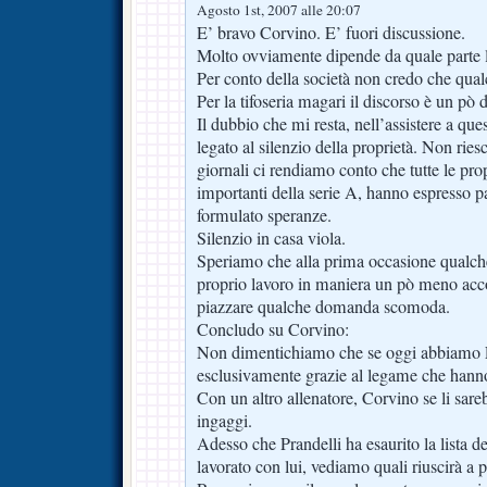
Agosto 1st, 2007 alle 20:07
E’ bravo Corvino. E’ fuori discussione.
Molto ovviamente dipende da quale parte l
Per conto della società non credo che qua
Per la tifoseria magari il discorso è un pò 
Il dubbio che mi resta, nell’assistere a qu
legato al silenzio della proprietà. Non ries
giornali ci rendiamo conto che tutte le pr
importanti della serie A, hanno espresso pa
formulato speranze.
Silenzio in casa viola.
Speriamo che alla prima occasione qualche 
proprio lavoro in maniera un pò meno acc
piazzare qualche domanda scomoda.
Concludo su Corvino:
Non dimentichiamo che se oggi abbiamo F
esclusivamente grazie al legame che hanno
Con un altro allenatore, Corvino se li sareb
ingaggi.
Adesso che Prandelli ha esaurito la lista 
lavorato con lui, vediamo quali riuscirà a 