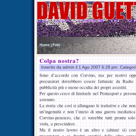
Home |
Foto
Colpa nostra?
Inserito da admin il 1 Ago 2007 6:28 pm. Categor
Sono d’accordo con Corvino, ma per motivi oppos
procuratori dovrebbero essere fatturate da Radio 
pubblicità più o meno occulta dei propri assistiti.
Per questo cerco di limitarle nel Pentasport e pers
astenuto.
La storia che così si allungano le trattative e che non
un’ingenuità e non l’inizio di una guerra mediatica
Corvino-pensiero, che ci vorrebbe tutti prontu sol
viola, a prescindere.
Ma il nostro lavoro è un altro e (ahimé sì) com
procuratori e ai direttri sportivi delle altre squ