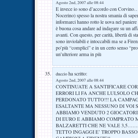
Agosto 2nd, 2007 alle 08:44
E invece io sono d’accordo con Corvino
Nocerino) spesso la nostra smania di sapere
informarci hanno rotto le uova nel panier
è buona cosa andare ad indagare su un affa
avanti. Con questo, per carità, libertà di s
sono inviolabili e intoccabili ma se a Firen
po’più “complici” e in un certo senso “pro
un’ulteriore arma in più
ha scritto:
duccio
Agosto 2nd, 2007 alle 08:44
CONTINUATE A SANTIFICARE COR
ERRORI LI FA ANCHE LUI,SOLO CH
PERDONATO TUTTO!!! LA CAMPAG
ESALTANTE MA NESSUNO DI VOI S
ABBIAMO VENDUTO 2 GIOCATORI DA
DI EURO E ABBIAMO COMPRATO 
BALZARETTI CHE NE VALE 3,5……
TETTO INGAGGI E’ TROPPO BASSO