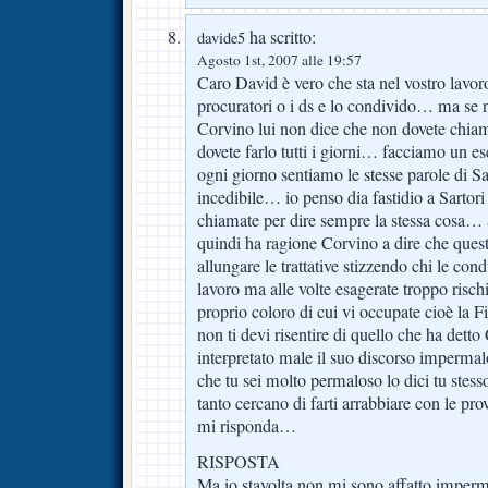
ha scritto:
davide5
Agosto 1st, 2007 alle 19:57
Caro David è vero che sta nel vostro lavoro
procuratori o i ds e lo condivido… ma se no
Corvino lui non dice che non dovete chia
dovete farlo tutti i giorni… facciamo un es
ogni giorno sentiamo le stesse parole di S
incedibile… io penso dia fastidio a Sartor
chiamate per dire sempre la stessa cosa… 
quindi ha ragione Corvino a dire che quest
allungare le trattative stizzendo chi le con
lavoro ma alle volte esagerate troppo risc
proprio coloro di cui vi occupate cioè la
non ti devi risentire di quello che ha dett
interpretato male il suo discorso imperma
che tu sei molto permaloso lo dici tu stes
tanto cercano di farti arrabbiare con le p
mi risponda…
RISPOSTA
Ma io stavolta non mi sono affatto imperma