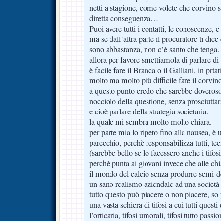
netti a stagione, come volete che corvino 
diretta conseguenza…
Puoi avere tutti i contatti, le conoscenze, 
ma se dall’altra parte il procuratore ti dic
sono abbastanza, non c’è santo che tenga.
allora per favore smettiamola di parlare di
è facile fare il Branca o il Galliani, in prta
molto ma molto più difficile fare il corvino
a questo punto credo che sarebbe doveroso p
nocciolo della questione, senza prosciuttar
e cioè parlare della strategia societaria.
la quale mi sembra molto molto chiara.
per parte mia lo ripeto fino alla nausea, è 
parecchio, perchè responsabilizza tutti, tecn
(sarebbe bello se lo facessero anche i tifos
perchè punta ai giovani invece che alle c
il mondo del calcio senza produrre semi-de
un sano realismo aziendale ad una società 
tutto questo può piacere o non piacere, so 
una vasta schiera di tifosi a cui tutti quest
l’orticaria, tifosi umorali, tifosi tutto pas