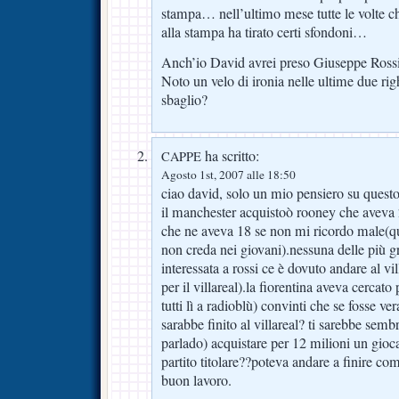
stampa… nell’ultimo mese tutte le volte ch
alla stampa ha tirato certi sfondoni…
Anch’io David avrei preso Giuseppe Rossi!
Noto un velo di ironia nelle ultime due righ
sbaglio?
ha scritto:
CAPPE
Agosto 1st, 2007 alle 18:50
ciao david, solo un mio pensiero su questo
il manchester acquistoò rooney che aveva 
che ne aveva 18 se non mi ricordo male(
non creda nei giovani).nessuna delle più g
interessata a rossi ce è dovuto andare al vill
per il villareal).la fiorentina aveva cercato
tutti lì a radioblù) convinti che se fosse 
sarabbe finito al villareal? ti sarebbe sem
parlado) acquistare per 12 milioni un gioc
partito titolare??poteva andare a finire c
buon lavoro.