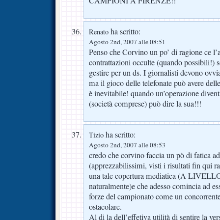
CAMPIONI A FIRENZE!!
ha scritto:
Renato
Agosto 2nd, 2007 alle 08:51
Penso che Corvino un po’ di ragione ce l’a
contrattazioni occulte (quando possibili!) s
gestire per un ds. I giornalisti devono ovvi
ma il gioco delle telefonate può avere del
è inevitabile! quando un’operazione diven
(società comprese) può dire la sua!!!
ha scritto:
Tizio
Agosto 2nd, 2007 alle 08:53
credo che corvino faccia un pò di fatica ad
(apprezzabilissimi, visti i risultati fin qui 
una tale copertura mediatica (A LIVE
naturalmente)e che adesso comincia ad ess
forze del campionato come un concorrente
ostacolare.
Al di la dell’effetiva utilità di sentire la ve