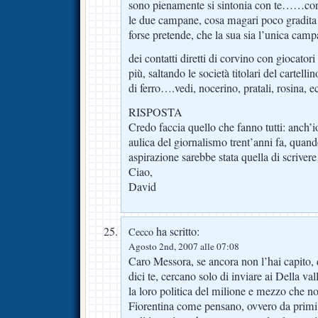
sono pienamente si sintonia con te……corv
le due campane, cosa magari poco gradita in
forse pretende, che la sua sia l’unica ca
dei contatti diretti di corvino con giocator
più, saltando le società titolari del cartelli
di ferro….vedi, nocerino, pratali, rosina, e
RISPOSTA
Credo faccia quello che fanno tutti: anch’
aulica del giornalismo trent’anni fa, qua
aspirazione sarebbe stata quella di scriver
Ciao,
David
ha scritto:
Cecco
Agosto 2nd, 2007 alle 07:08
Caro Messora, se ancora non l’hai capito, q
dici te, cercano solo di inviare ai Della va
la loro politica del milione e mezzo che n
Fiorentina come pensano, ovvero da primi