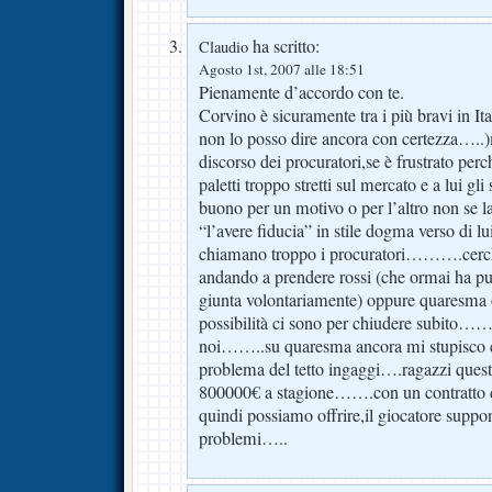
ha scritto:
Claudio
Agosto 1st, 2007 alle 18:51
Pienamente d’accordo con te.
Corvino è sicuramente tra i più bravi in Ita
non lo posso dire ancora con certezza…..
discorso dei procuratori,se è frustrato perc
paletti troppo stretti sul mercato e a lui gl
buono per un motivo o per l’altro non se la 
“l’avere fiducia” in stile dogma verso di lui
chiamano troppo i procuratori……….cerchi 
andando a prendere rossi (che ormai ha p
giunta volontariamente) oppure quaresma 
possibilità ci sono per chiudere subito…….
noi……..su quaresma ancora mi stupisco co
problema del tetto ingaggi….ragazzi quest
800000€ a stagione…….con un contratto d
quindi possiamo offrire,il giocatore supp
problemi…..