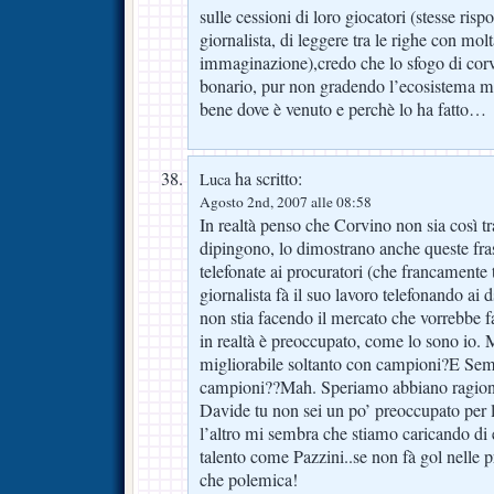
sulle cessioni di loro giocatori (stesse risp
giornalista, di leggere tra le righe con molt
immaginazione),credo che lo sfogo di corv
bonario, pur non gradendo l’ecosistema med
bene dove è venuto e perchè lo ha fatto…
ha scritto:
Luca
Agosto 2nd, 2007 alle 08:58
In realtà penso che Corvino non sia così t
dipingono, lo dimostrano anche queste fras
telefonate ai procuratori (che francamente 
giornalista fà il suo lavoro telefonando ai 
non stia facendo il mercato che vorrebbe fa
in realtà è preoccupato, come lo sono io. 
migliorabile soltanto con campioni?E Semi
campioni??Mah. Speriamo abbiano ragion
Davide tu non sei un po’ preoccupato per
l’altro mi sembra che stiamo caricando di 
talento come Pazzini..se non fà gol nelle 
che polemica!