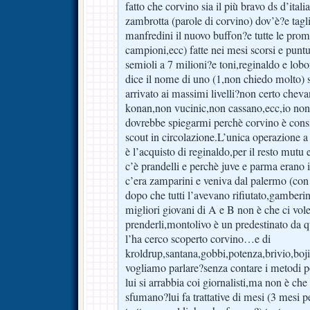
fatto che corvino sia il più bravo ds d’ita
zambrotta (parole di corvino) dov’è?e tagli
manfredini il nuovo buffon?e tutte le prom
campioni,ecc) fatte nei mesi scorsi e pun
semioli a 7 milioni?e toni,reginaldo e lob
dice il nome di uno (1,non chiedo molto) 
arrivato ai massimi livelli?non certo chev
konan,non vucinic,non cassano,ecc,io non
dovrebbe spiegarmi perchè corvino è consid
scout in circolazione.L’unica operazione a
è l’acquisto di reginaldo,per il resto mutu
c’è prandelli e perchè juve e parma erano i
c’era zamparini e veniva dal palermo (con 
dopo che tutti l’avevano rifiutato,gamberini
migliori giovani di A e B non è che ci vol
prenderli,montolivo è un predestinato da
l’ha cerco scoperto corvino…e di
kroldrup,santana,gobbi,potenza,brivio,boji
vogliamo parlare?senza contare i metodi 
lui si arrabbia coi giornalisti,ma non è che 
sfumano?lui fa trattative di mesi (3 mesi p