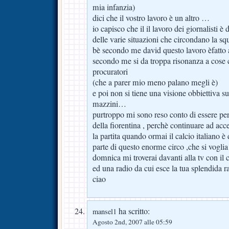
mia infanzia)
dici che il vostro lavoro è un altro …
io capisco che il il lavoro dei giornalisti è
delle varie situazioni che circondano la sq
bè secondo me david questo lavoro èfatto a f
secondo me si da troppa risonanza a cose c
procuratori
(che a parer mio meno palano megli è)
e poi non si tiene una visione obbiettiva su 
mazzini…
purtroppo mi sono reso conto di essere p
della fiorentina , perchè continuare ad ac
la partita quando ormai il calcio italiano è d
parte di questo enorme circo ,che si voglia
domnica mi troverai davanti alla tv con il
ed una radio da cui esce la tua splendida 
ciao
ha scritto:
mansel1
Agosto 2nd, 2007 alle 05:59