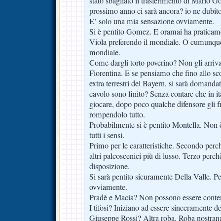
stato sbagliato il trasferimento di Mario G
prossimo anno ci sarà ancora? io ne dubit
E’ solo una mia sensazione ovviamente.
Si è pentito Gomez. E oramai ha praticame
Viola preferendo il mondiale. O cumunque 
mondiale.
Come dargli torto poverino? Non gli arriva
Fiorentina. E se pensiamo che fino allo sc
extra terrestri del Bayern, si sarà domanda
cavolo sono finito? Senza contare che in ita
giocare, dopo poco qualche difensore gli 
rompendolo tutto.
Probabilmente si è pentito Montella. Non è 
tutti i sensi.
Primo per le caratteristiche. Secondo per
altri palcoscenici più di lusso. Terzo perch
disposizione.
Si sarà pentito sicuramente Della Valle. Per
ovviamente.
Pradè e Macia? Non possono essere conten
I tifosi? Iniziano ad essere sinceramente de
Giuseppe Rossi? Altra roba. Roba nostrana