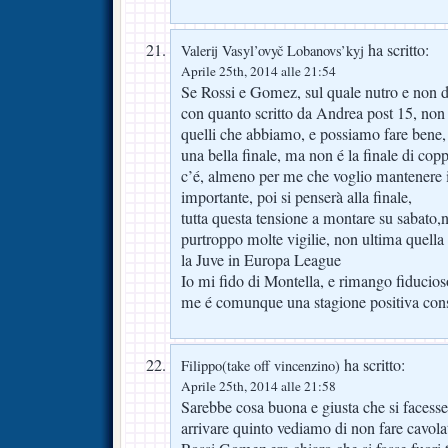
ha scritto:
Valerij Vasyl’ovyč Lobanovs’kyj
Aprile 25th, 2014 alle 21:54
Se Rossi e Gomez, sul quale nutro e non d
con quanto scritto da Andrea post 15, non
quelli che abbiamo, e possiamo fare bene, 
una bella finale, ma non é la finale di co
c’é, almeno per me che voglio mantenere il
importante, poi si penserà alla finale,
tutta questa tensione a montare su sabato,
purtroppo molte vigilie, non ultima quella d
la Juve in Europa League
Io mi fido di Montella, e rimango fiducios
me é comunque una stagione positiva cons
ha scritto:
Filippo(take off vincenzino)
Aprile 25th, 2014 alle 21:58
Sarebbe cosa buona e giusta che si facess
arrivare quinto vediamo di non fare cavol