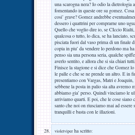
una scarogna nera? Io odio la dietrologia 
fomentando in queste ore su gomez. Cosa 
cosi’ grave? Gomez andrebbe eventualmente
dessero i quattrini per comprarne uno ugu
Quello che voglio dire io, se CIccio Rialti
qualcosa o tutto, lo dica, se ha lanciato, s
pisciata fuori dal vaso prima di un finale 
copia in piu’ da vendere lo perdono ma ha
penso sia una persona seria, qualche spiffe
averlo sentito, e allora che si sia chiari tut
Finisce la stagione e si dice che Gomez l
le palle e che se ne prende un altro. E in 
presentiamo con Vargas, Matri e Joaquin, 
sebbene la posta in palio sia alta avremo 
abbiamo gia’ perso. Quindi vinciamo le u
arriviamo quarti. E poi, che le cose siano c
santo che noi on riusciamo mai ad essere 
tranquilli e basta con le illazioni.
ha scritto:
violetviper