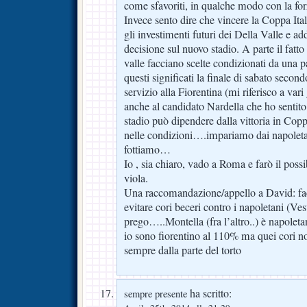
come sfavoriti, in qualche modo con la forz
Invece sento dire che vincere la Coppa Ita
gli investimenti futuri dei Della Valle e add
decisione sul nuovo stadio. A parte il fatt
valle facciano scelte condizionati da una pa
questi significati la finale di sabato seco
servizio alla Fiorentina (mi riferisco a vari 
anche al candidato Nardella che ho sentito 
stadio può dipendere dalla vittoria in Copp
nelle condizioni….impariamo dai napolet
fottiamo…
Io , sia chiaro, vado a Roma e farò il possib
viola.
Una raccomandazione/appello a David: f
evitare cori beceri contro i napoletani (Ve
prego…..Montella (fra l’altro..) è napole
io sono fiorentino al 110% ma quei cori no
sempre dalla parte del torto
ha scritto:
sempre presente