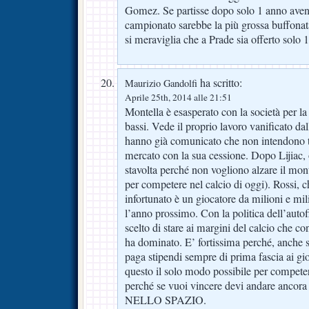
Gomez. Se partisse dopo solo 1 anno avendo
campionato sarebbe la più grossa buffonat
si meraviglia che a Prade sia offerto solo 
ha scritto:
Maurizio Gandolfi
Aprile 25th, 2014 alle 21:51
Montella è esasperato con la società per la 
bassi. Vede il proprio lavoro vanificato da
hanno già comunicato che non intendono 
mercato con la sua cessione. Dopo Lijiac,
stavolta perché non vogliono alzare il mont
per competere nel calcio di oggi). Rossi,
infortunato è un giocatore da milioni e mil
l’anno prossimo. Con la politica dell’aut
scelto di stare ai margini del calcio che c
ha dominato. E’ fortissima perché, anche s
paga stipendi sempre di prima fascia ai gi
questo il solo modo possibile per compete
perché se vuoi vincere devi andare anco
NELLO SPAZIO.