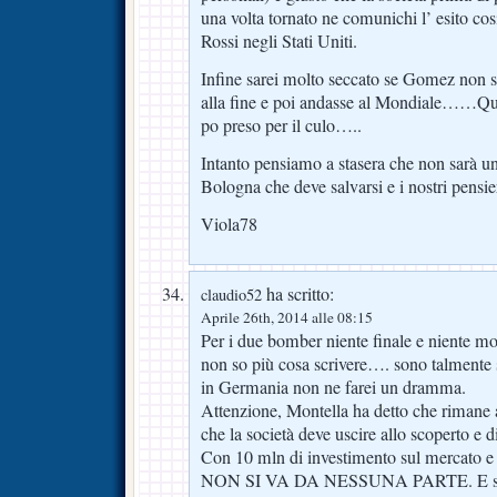
una volta tornato ne comunichi l’ esito co
Rossi negli Stati Uniti.
Infine sarei molto seccato se Gomez non 
alla fine e poi andasse al Mondiale……Qu
po preso per il culo…..
Intanto pensiamo a stasera che non sarà un
Bologna che deve salvarsi e i nostri pensier
Viola78
ha scritto:
claudio52
Aprile 26th, 2014 alle 08:15
Per i due bomber niente finale e niente 
non so più cosa scrivere…. sono talmente s
in Germania non ne farei un dramma.
Attenzione, Montella ha detto che rimane
che la società deve uscire allo scoperto e d
Con 10 mln di investimento sul mercato e c
NON SI VA DA NESSUNA PARTE. E sull