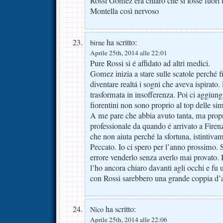
Rossi Gomez era chiaro che si fosse fuori 
Montella così nervoso
ha scritto:
birne
Aprile 25th, 2014 alle 22:01
Pure Rossi si é affidato ad altri medici.
Gomez inizia a stare sulle scatole perché f
diventare realtá i sogni che aveva ispirato.
trasformata in insofferenza. Poi ci aggiungi
fiorentini non sono proprio al top delle simpa
A me pare che abbia avuto tanta, ma proprio
professionale da quando é arrivato a Firen
che non aiuta perché la sfortuna, istintiva
Peccato. Io ci spero per l’anno prossimo
errore venderlo senza averlo mai provato. I
l’ho ancora chiaro davanti agli occhi e fu 
con Rossi sarebbero una grande coppia d’a
ha scritto:
Nico
Aprile 25th, 2014 alle 22:06