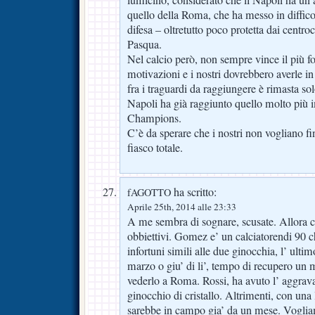
lumicino, considerato che il Napoli ha un a
quello della Roma, che ha messo in diffico
difesa – oltretutto poco protetta dai centroc
Pasqua.
Nel calcio però, non sempre vince il più f
motivazioni e i nostri dovrebbero averle i
fra i traguardi da raggiungere è rimasta sol
Napoli ha già raggiunto quello molto più i
Champions.
C’è da sperare che i nostri non vogliano fi
fiasco totale.
ha scritto:
fAGOTTO
Aprile 25th, 2014 alle 23:33
A me sembra di sognare, scusate. Allora c
obbiettivi. Gomez e’ un calciatorendi 90 c
infortuni simili alle due ginocchia, l’ ultim
marzo o giu’ di li’, tempo di recupero un
vederlo a Roma. Rossi, ha avuto l’ aggravan
ginocchio di cristallo. Altrimenti, con una 
sarebbe in campo gia’ da un mese. Vogli