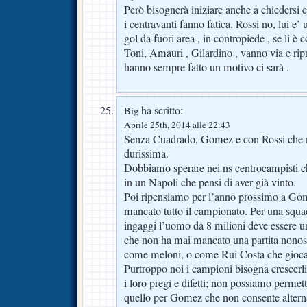
Però bisognerà iniziare anche a chiedersi
i centravanti fanno fatica. Rossi no, lui e’
gol da fuori area , in contropiede , se li è 
Toni, Amauri , Gilardino , vanno via e r
hanno sempre fatto un motivo ci sarà .
ha scritto:
Big
Aprile 25th, 2014 alle 22:43
Senza Cuadrado, Gomez e con Rossi che n
durissima.
Dobbiamo sperare nei ns centrocampisti ch
in un Napoli che pensi di aver già vinto.
Poi ripensiamo per l’anno prossimo a Gom
mancato tutto il campionato. Per una squa
ingaggi l’uomo da 8 milioni deve essere u
che non ha mai mancato una partita nonost
come meloni, o come Rui Costa che giocava
Purtroppo noi i campioni bisogna crescerli 
i loro pregi e difetti; non possiamo permet
quello per Gomez che non consente alterna