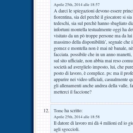
Aprile 25th, 2014 alle 18:57
A darci le spiegazioni devono essere princ
fiorentina, sia del perchè il giocatore si si
tedeschi, sia sul perchè hanno sbagliato d
infortuni montella testualmente oggi ha dett
visitato da un pò troppe persone ma da lui
massimo della disponibilità’, segnale che i
gomez e montella non è mai nè banale, nè
facciata. possibile che in un anno manetti
sul sito ufficiale, non abbia mai reso comun
società ad averglielo imposto, lui, che pure
posto di lavoro, è complice. ps: ma il profe
apparire nei video ufficiali, casualmente 
gli allenamenti anche andrea della valle, fa
metterci il faccione?
ha scritto:
Tomc
Aprile 25th, 2014 alle 18:58
Il datore di lavoro mi dà 4 milioni ed io 
agli sgoccioli.