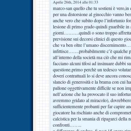
Aprile 26th, 2014 alle 01:33
marco-san quello che tu sostieni è vero,in e
per una distorsione al ginocchio vanno ben
anche vero che subito dopo l’infortunio fon
lesione di primo grado quindi guaribile in
giorni……….quindi o sono troppo affrett
previsione sui decorsi clinici di questo gi
che va ben oltre l’umano discernimento…
infittisce…….probabilmente c’è qualche 
all’interno della società ma ciò che mi r
facciano alcuni tifosi ad insinuare dubbi su
questione,primo perchè un tedesco voluta
doveri contrattuali lo si deve ancora cono
slancio di generosità e la brama con cui ha
pallone oggettivamente difficile se non im
nell’azione che ha provocato il suo infortun
avremmo gridato al miracolo), dovrebbero 
sufficientemente probanti per far capire a
giocatore ha rischiato anche di compromett
calcistica per la smania di ripagarci della
confronti……..