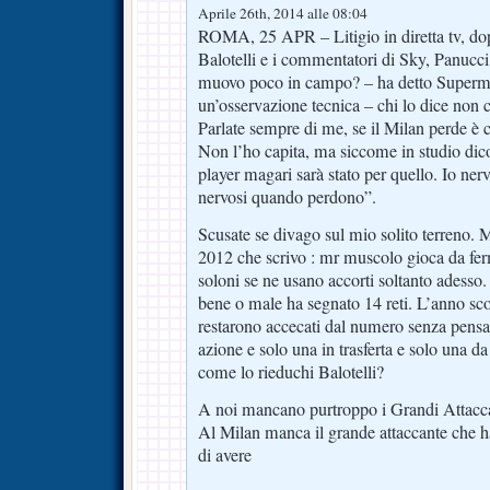
Aprile 26th, 2014 alle 08:04
ROMA, 25 APR – Litigio in diretta tv, d
Balotelli e i commentatori di Sky, Panuc
muovo poco in campo? – ha detto Superma
un’osservazione tecnica – chi lo dice non ca
Parlate sempre di me, se il Milan perde è 
Non l’ho capita, ma siccome in studio di
player magari sarà stato per quello. Io ner
nervosi quando perdono”.
Scusate se divago sul mio solito terreno. 
2012 che scrivo : mr muscolo gioca da fer
soloni se ne usano accorti soltanto adesso.
bene o male ha segnato 14 reti. L’anno scor
restarono accecati dal numero senza pensa
azione e solo una in trasferta e solo una da 
come lo rieduchi Balotelli?
A noi mancano purtroppo i Grandi Attacca
Al Milan manca il grande attaccante che ha i
di avere