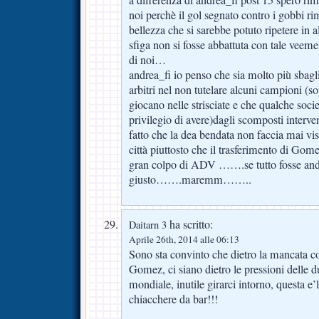
a differenza di andrea_fi post 15 spero r
noi perchè il gol segnato contro i gobbi ri
bellezza che si sarebbe potuto ripetere in al
sfiga non si fosse abbattuta con tale veeme
di noi…
andrea_fi io penso che sia molto più sbagl
arbitri nel non tutelare alcuni campioni (so
giocano nelle strisciate e che qualche socie
privilegio di avere)dagli scomposti interven
fatto che la dea bendata non faccia mai vis
città piuttosto che il trasferimento di Gom
gran colpo di ADV …….se tutto fosse anda
giusto…….maremm……..
ha scritto:
Daitarn 3
Aprile 26th, 2014 alle 06:13
Sono sta convinto che dietro la mancata c
Gomez, ci siano dietro le pressioni delle d
mondiale, inutile girarci intorno, questa e’la
chiacchere da bar!!!