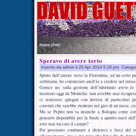
Home |
Foto
Speravo di avere torto
Inserito da admin il 25 Apr 2014 5:28 pm. Catego
Spinto dall’amore verso la Fiorentina, ad un certo p
settimana, ho cominciato anch’io a credere nel mirac
Gomez no, sulla gestione dell’infortunio avevo lo
mostrato oggi da Montella: non avrebbe mai recupera
ci venissero spiegati con dovizia di particolari 
convinti che sarebbe rientrato nel giro di un mese, cio
Ma se Pepito non va neanche a Bologna come conv
pensarlo disponibile per la finale a quattro mesi dall
aver mai toccato il campo?
Poi possiamo continuare a distrarci e farci del 
all’americana, ma a ma pare che forse fin da doman