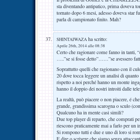
sta diventando antipatico, prima doveva to
tornato dopo 6 mesi, adesso doveva star f
parla di campionato finito. Mah?
ha scritto:
SHINTAIWAZA
Aprile 26th, 2014 alle 08:38
Certo che ragionare come fanno in tanti, 
…..”se si fosse detto”……”se avessero fatto
Soprattutto quelli che ragionano con il culo
20 dove tocca leggere un analisi di quant
rispetto a noi perché hanno un monte inga
hanno il doppio dei nostri introiti dalle tel
La realtà, può piacere o non piacere, é c
grande, grandissima scarogna o sculo (come
Qualcuno ha in mente casi simili?
Due top player di reparto, che comprati p
riescono praticamente mai a farlo per un 
Si rompono tutti e due e uno di loro si rom
E dire o scrivere che siamo senza attaccan