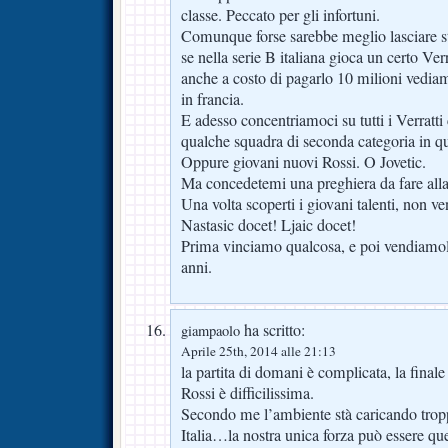
classe. Peccato per gli infortuni.
Comunque forse sarebbe meglio lasciare sta
se nella serie B italiana gioca un certo Verr
anche a costo di pagarlo 10 milioni vediam
in francia.
E adesso concentriamoci su tutti i Verratt
qualche squadra di seconda categoria in q
Oppure giovani nuovi Rossi. O Jovetic.
Ma concedetemi una preghiera da fare alla
Una volta scoperti i giovani talenti, non v
Nastasic docet! Ljaic docet!
Prima vinciamo qualcosa, e poi vendiamoli
anni.
ha scritto:
giampaolo
Aprile 25th, 2014 alle 21:13
la partita di domani è complicata, la fina
Rossi è difficilissima.
Secondo me l’ambiente stà caricando tropp
Italia…la nostra unica forza può essere quel