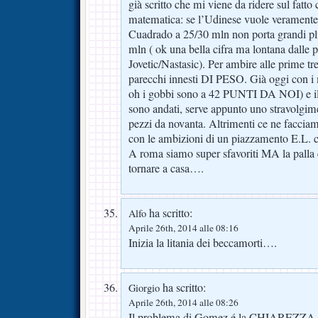
già scritto che mi viene da ridere sul fatto
matematica: se l’Udinese vuole veramente
Cuadrado a 25/30 mln non porta grandi pl
mln ( ok una bella cifra ma lontana dalle 
Jovetic/Nastasic). Per ambire alle prime tr
parecchi innesti DI PESO. Già oggi con i
oh i gobbi sono a 42 PUNTI DA NOI) e il n
sono andati, serve appunto uno stravolgim
pezzi da novanta. Altrimenti ce ne faccia
con le ambizioni di un piazzamento E.L.
A roma siamo super sfavoriti MA la palla è
tornare a casa….
ha scritto:
Alfo
Aprile 26th, 2014 alle 08:16
Inizia la litania dei beccamorti….
ha scritto:
Giorgio
Aprile 26th, 2014 alle 08:26
Il problema di Gomez é la CHIAREZZA. 