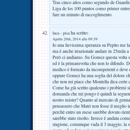
Tras cinco años como segundo de Guardiol
Liga de los 100 puntos como primer entre
fare un minuto di raccoglimento.
ha scritto:
luca - pisa
Aprile 26th, 2014 alle 09:39
Io una lievissima speranza su Pepito me la
ma è anche irrazionale andare in 25mila a
Però ci andiamo. Su Gomez questa volta 
ed è la primamvolta che non lo difendo. Del
medico è formato da incompetenti e deve es
oppure Gomez ha una soglia del dolore ch
che non mi piace che Montella dica certe 
Come ha già scritto qualcuno i problemi si
domanda che mi pongo è quindi la seguente:
nostro mister? Quanto al mercato di genna
pensassero che Matri non fosse il meglio i
perchè entro un mese sarebbe dovuto rien
sarebbe stato risolto. Invece è andata come
stagione, comunque vada il 3 maggio, la s