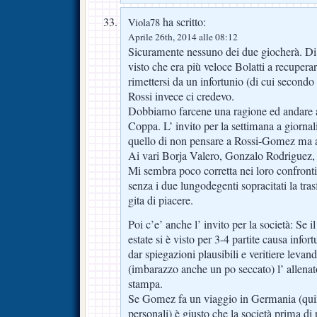
ha scritto:
Viola78
Aprile 26th, 2014 alle 08:12
Sicuramente nessuno dei due giocherà. D
visto che era più veloce Bolatti a recupera
rimettersi da un infortunio (di cui second
Rossi invece ci credevo.
Dobbiamo farcene una ragione ed andare 
Coppa. L’ invito per la settimana a giornalist
quello di non pensare a Rossi-Gomez ma a c
Ai vari Borja Valero, Gonzalo Rodriguez
Mi sembra poco corretta nei loro confront
senza i due lungodegenti sopracitati la tra
gita di piacere.
Poi c’e’ anche l’ invito per la società: Se 
estate si è visto per 3-4 partite causa i
dar spiegazioni plausibili e veritiere leva
(imbarazzo anche un po seccato) l’ allenat
stampa.
Se Gomez fa un viaggio in Germania (quin
personali) è giusto che la società prima di