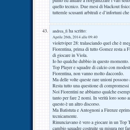
punto ed andare a riorganizzare i vari sett
quello tecnico. Due mesi di blackout fisic
tuttemle scusanti arbitrali e d’infortuni ch
ha scritto:
andrea_fi
Aprile 26th, 2014 alle 09:40
violetviper 28: tralasciando quel che è meg
Fiorentina, prima di tutto Gomez resta a Fi
di giocare in Viola.
Io ho qualche dubbio in questo momento.
Top Player e squadre di calcio con modest
Fiorentina, non vanno molto daccordo.
Ma delle volte queste rare unioni possono 
Resta tutto una questione di compromessi 
Noi Fiorentini ne abbiamo qualche esempi
tanto per fare 2 nomi. In verità loro sono 
questo è un altro discorso.
Ma Batistuta e Antognoni a Firenze eprim
tecnicamente.
Rinunciavano è vero a giocare in un Top 
cambio squadre costruite su misura per fa