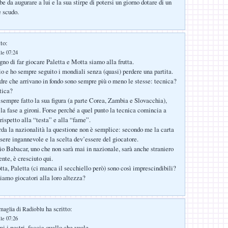
e da augurare a lui e la sua stirpe di potersi un giorno dotare di un
e scudo.
to:
lle 07:24
no di far giocare Paletta e Motta siamo alla frutta.
io e ho sempre seguito i mondiali senza (quasi) perdere una partita.
adre che arrivano in fondo sono sempre più o meno le stesse: tecnica?
tica?
i sempre fatto la sua figura (a parte Corea, Zambia e Slovacchia),
 la fase a gironi. Forse perché a quel punto la tecnica comincia a
rispetto alla “testa” e alla “fame”.
rda la nazionalità la questione non è semplice: secondo me la carta
ssere ingannevole e la scelta dev’essere del giocatore.
o Babacar, uno che non sarà mai in nazionale, sarà anche straniero
nte, è cresciuto qui.
, Paletta (ci manca il secchiello però) sono così imprescindibili?
amo giocatori alla loro altezza?
ha scritto:
maglia di Radioblu
lle 07:26
i i nostri, faccia quello che vuole.