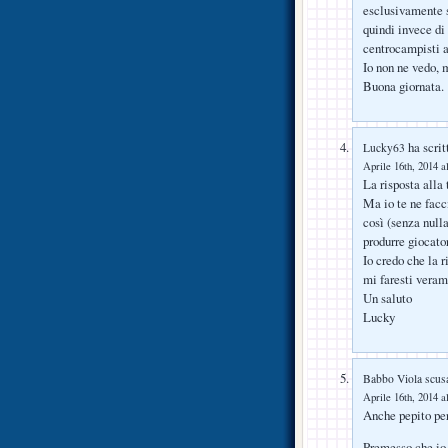
esclusivamente s
quindi invece di 
centrocampisti a
Io non ne vedo, 
Buona giornata.
ha scrit
Lucky63
Aprile 16th, 2014 a
La risposta all
Ma io te ne facc
così (senza nulla
produrre giocato
Io credo che la r
mi faresti veram
Un saluto
Lucky
Babbo Viola scus
Aprile 16th, 2014 a
Anche pepito pe
Premesso che io 