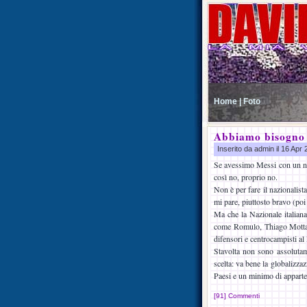
Home |
Foto
Abbiamo bisogno 
Inserito da admin il 16 Apr
Se avessimo Messi con un nonn
così no, proprio no.
Non è per fare il nazionalist
mi pare, piuttosto bravo (poi
Ma che la Nazionale italiana
come Romulo, Thiago Motta (a
difensori e centrocampisti al 
Stavolta non sono assolutame
scelta: va bene la globalizza
Paesi e un minimo di apparte
[91] Commenti