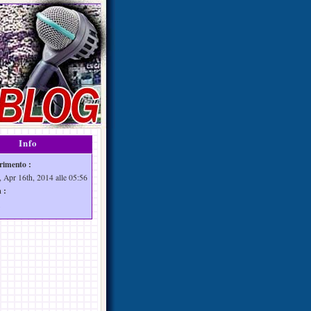
Info
rimento :
, Apr 16th, 2014 alle 05:56
 :