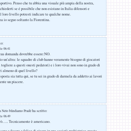
portivo. Penso che tu abbia una visuale più ampia della nostra,
chiederti se é possibile che non esistano in Italia difensori e
l loro livello potresti indicare te qualche nome.
ma io seguo soltanto la Fiorentina.
to:
lle 06:41
a tua domanda dovrebbe essere:NO.
io un’altra: le squadre di club hanno veramente bisogno di giocatori
 togliere a questi onesti pedatori) e i loro vivai non sono in grado di
ri almeno di quel livello?
isposta sia tutta qui, se tu sei in grado di darmela da addetto ai lavori
ente un piacere.
ha scritto:
a Neto blindiamo Pradé
lle 06:49
rò….. Tecnicamente è americano.
sono a favore e felice di vivere in una società multietnica queste