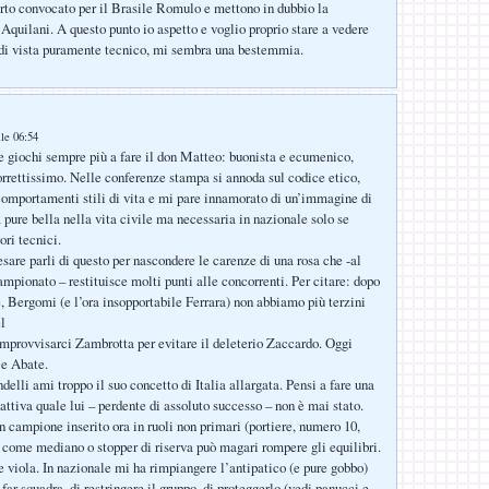
rto convocato per il Brasile Romulo e mettono in dubbio la
Aquilani. A questo punto io aspetto e voglio proprio stare a vedere
 di vista puramente tecnico, mi sembra una bestemmia.
lle 06:54
e giochi sempre più a fare il don Matteo: buonista e ecumenico,
rrettissimo. Nelle conferenze stampa si annoda sul codice etico,
 comportamenti stili di vita e mi pare innamorato di un’immagine di
 pure bella nella vita civile ma necessaria in nazionale solo se
ori tecnici.
sare parli di questo per nascondere le carenze di una rosa che -al
ampionato – restituisce molti punti alle concorrenti. Per citare: dopo
e, Bergomi (e l’ora insopportabile Ferrara) non abbiamo più terzini
l
provvisarci Zambrotta per evitare il deleterio Zaccardo. Oggi
e Abate.
elli ami troppo il suo concetto di Italia allargata. Pensi a fare una
attiva quale lui – perdente di assoluto successo – non è mai stato.
n campione inserito ora in ruoli non primari (portiere, numero 10,
come mediano o stopper di riserva può magari rompere gli equilibri.
viola. In nazionale mi ha rimpiangere l’antipatico (e pure gobbo)
far squadra, di restringere il gruppo, di proteggerlo (vedi panucci e