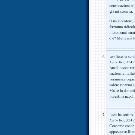
convocazioni no
già mi stonava.
O un giocatore, 
forzatura ridic
i loro nonni sar
c’è? Metti una fi
ha scrit
versiliese
Aprile 16th, 2014 a
Anch’io sono tutt
nazionale italia
veramente deprime
valore (scarso) c
Ma se la domenic
fiorentina napoli
ha scritto:
Lucia
Aprile 16th, 2014 a
Concordo con te 
apprezzavo Romul