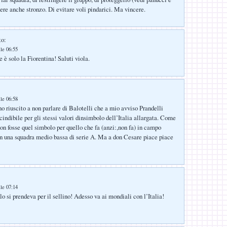
ere anche stronzo. Di evitare voli pindarici. Ma vincere.
to:
lle 06:55
 è solo la Fiorentina! Saluti viola.
lle 06:58
 riuscito a non parlare di Balotelli che a mio avviso Prandelli
cindibile per gli stessi valori dinsimbolo dell’Italia allargata. Come
on fosse quel simbolo per quello che fa (anzi:,non fa) in campo
in una squadra medio bassa di serie A. Ma a don Cesare piace piace
lle 07:14
 si prendeva per il sellino! Adesso va ai mondiali con l’Italia!