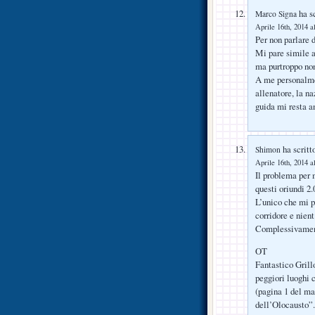
ha sc
Marco Signa
Aprile 16th, 2014 a
Per non parlare 
Mi pare simile al
ma purtroppo no
A me personalme
allenatore, la na
guida mi resta a
ha scritt
Shimon
Aprile 16th, 2014 a
Il problema per 
questi oriundi 2.
L’unico che mi p
corridore e nient
Complessivament
OT
Fantastico Grillo
peggiori luoghi 
(pagina 1 del ma
dell’Olocausto”.