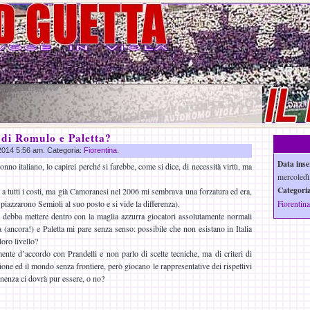
di Romulo e Paletta?
 2014 5:56 am. Categoria:
Fiorentina
.
Data inse
o italiano, lo capirei perché si farebbe, come si dice, di necessità virtù, ma
mercoledì
Categoria
a a tutti i costi, ma già Camoranesi nel 2006 mi sembrava una forzatura ed era,
 piazzarono Semioli al suo posto e si vide la differenza).
Fiorentina
 debba mettere dentro con la maglia azzurra giocatori assolutamente normali
ncora!) e Paletta mi pare senza senso: possibile che non esistano in Italia
loro livello?
nte d’accordo con Prandelli e non parlo di scelte tecniche, ma di criteri di
zione ed il mondo senza frontiere, però giocano le rappresentative dei rispettivi
nenza ci dovrà pur essere, o no?