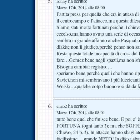
ha scritto:
ronny
Marzo 17th, 2014 alle 08:00
Partita presa per quella che era in attesa
il centrocampo e l’attacco,ma questa difes
Siamo stati molto fortunati perchè il chievo
eccelso,ma hanno avuto una serie di occasi
sembra in grande affanno anche Pasqual
diakite non li giudico,perchè penso non sar
Resta questa totale incapacità di cross dal
fare…Gomez bene negli spazii,ma non sfrut
Bisogna cambiar registro….
speriamo bene,perchè quelli che hanno rip
Savic),non mi sembravano i più luccicanti
Wolski…qualche colpo buono e si dà da 
ha scritto:
enzo2
Marzo 17th, 2014 alle 08:01
tutto bene quel che finisce bene. E poi 
FORTUNA (ogni tanto!!); ma che SOFF
Chievo, 24 p.!!). In attacco hanno sbagliat
facilissime… grande NETO! In difesa sba