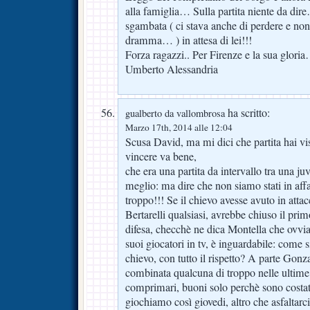
alla famiglia… Sulla partita niente da d
sgambata ( ci stava anche di perdere e non
dramma… ) in attesa di lei!!!
Forza ragazzi.. Per Firenze e la sua gloria
Umberto Alessandria
ha scritto:
gualberto da vallombrosa
Marzo 17th, 2014 alle 12:04
Scusa David, ma mi dici che partita hai vi
vincere va bene,
che era una partita da intervallo tra una juv
meglio: ma dire che non siamo stati in a
troppo!!! Se il chievo avesse avuto in atta
Bertarelli qualsiasi, avrebbe chiuso il pri
difesa, checchè ne dica Montella che ovvi
suoi giocatori in tv, è inguardabile: come si
chievo, con tutto il rispetto? A parte Gonz
combinata qualcuna di troppo nelle ultime pa
comprimari, buoni solo perchè sono costati
giochiamo così giovedi, altro che asfaltar