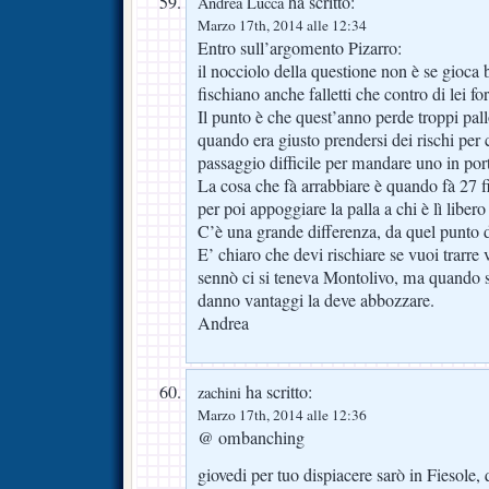
ha scritto:
Andrea Lucca
Marzo 17th, 2014 alle 12:34
Entro sull’argomento Pizarro:
il nocciolo della questione non è se gioca 
fischiano anche falletti che contro di lei fo
Il punto è che quest’anno perde troppi pal
quando era giusto prendersi dei rischi per c
passaggio difficile per mandare uno in por
La cosa che fà arrabbiare è quando fà 27 fi
per poi appoggiare la palla a chi è lì liber
C’è una grande differenza, da quel punto di
E’ chiaro che devi rischiare se vuoi trarre 
sennò ci si teneva Montolivo, ma quando so
danno vantaggi la deve abbozzare.
Andrea
ha scritto:
zachini
Marzo 17th, 2014 alle 12:36
@ ombanching
giovedi per tuo dispiacere sarò in Fiesole,