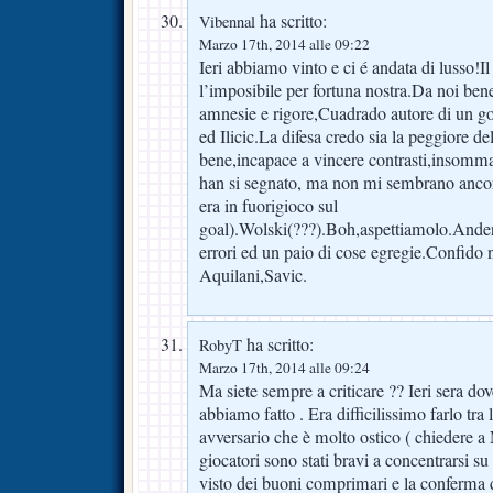
ha scritto:
Vibennal
Marzo 17th, 2014 alle 09:22
Ieri abbiamo vinto e ci é andata di lusso!I
l’imposibile per fortuna nostra.Da noi bene
amnesie e rigore,Cuadrado autore di un g
ed Ilicic.La difesa credo sia la peggiore de
bene,incapace a vincere contrasti,insom
han si segnato, ma non mi sembrano anco
era in fuorigioco sul
goal).Wolski(???).Boh,aspettiamolo.Ander
errori ed un paio di cose egregie.Confido n
Aquilani,Savic.
ha scritto:
RobyT
Marzo 17th, 2014 alle 09:24
Ma siete sempre a criticare ?? Ieri sera d
abbiamo fatto . Era difficilissimo farlo tra
avversario che è molto ostico ( chiedere a N
giocatori sono stati bravi a concentrarsi s
visto dei buoni comprimari e la conferma d