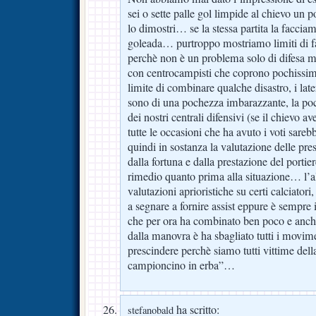
sei o sette palle gol limpide al chievo un
lo dimostri… se la stessa partita la facciam
goleada… purtroppo mostriamo limiti di fa
perchè non è un problema solo di difesa ma 
con centrocampisti che coprono pochissim
limite di combinare qualche disastro, i later
sono di una pochezza imbarazzante, la po
dei nostri centrali difensivi (se il chievo a
tutte le occasioni che ha avuto i voti sarebb
quindi in sostanza la valutazione delle pr
dalla fortuna e dalla prestazione del port
rimedio quanto prima alla situazione… l’al
valutazioni aprioristiche su certi calciatori
a segnare a fornire assist eppure è sempre 
che per ora ha combinato ben poco e anche 
dalla manovra è ha sbagliato tutti i movime
prescindere perchè siamo tutti vittime del
campioncino in erba”…
ha scritto:
stefanobald