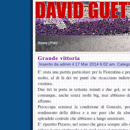
Home |
Foto
Grande vittoria
Inserito da admin il 17 Mar 2014 6:02 am. Catego
E’ stata una partita particolare per la Fiorentina e pe
molto, al di là dei tre punti che ricacciano indie
sventura.
Due tiri in porta in settanta minuti e due gol, se
comunque, anche senza molti big, mai abbiamo dat
affanno.
Preoccupa semmai la condizione di Gonzalo, per
rendimento della difesa e a me pare che da al
splendido centrale che abbiamo a lungo ammirato.
E’ ripartito Pizarro, nel senso che gioca sempre all
veloce è uno spettacolo e in quel caso ci possiamo 