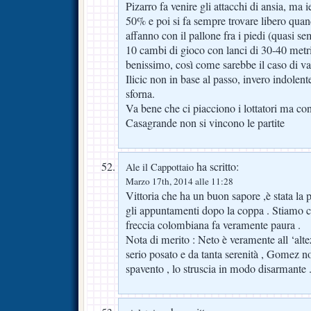
Pizarro fa venire gli attacchi di ansia, ma i
50% e poi si fa sempre trovare libero quand
affanno con il pallone fra i piedi (quasi se
10 cambi di gioco con lanci di 30-40 metr
benissimo, così come sarebbe il caso di val
Ilicic non in base al passo, invero indolent
sforna.
Va bene che ci piacciono i lottatori ma co
Casagrande non si vincono le partite
ha scritto:
Ale il Cappottaio
Marzo 17th, 2014 alle 11:28
Vittoria che ha un buon sapore ,è stata l
gli appuntamenti dopo la coppa . Stiamo c
freccia colombiana fa veramente paura .
Nota di merito : Neto è veramente all ‘alte
serio posato e da tanta serenità , Gomez no
spavento , lo struscia in modo disarmante 