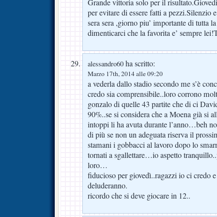
Grande vittoria solo per il risultato.Giove
per evitare di essere fatti a pezzi.Silenzio 
sera sera ,giorno piu’ importante di tutta l
dimenticarci che la favorita e’ sempre lei!T
ha scritto:
alessandro60
Marzo 17th, 2014 alle 09:20
a vederla dallo stadio secondo me s’è conc
credo sia comprensibile..loro corrono molt
gonzalo di quelle 43 partite che di ci David
90%..se si considera che a Moena già si al
intoppi li ha avuta durante l’anno…beh no
di più se non un adeguata riserva il pross
stamani i gobbacci al lavoro dopo lo smar
tornati a sgallettare…io aspetto tranquillo..
loro…
fiducioso per giovedì..ragazzi io ci credo e
deluderanno.
ricordo che si deve giocare in 12..