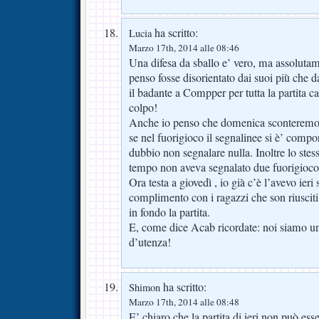
ha scritto:
Lucia
Marzo 17th, 2014 alle 08:46
Una difesa da sballo e’ vero, ma assoluta
penso fosse disorientato dai suoi più che da
il badante a Compper per tutta la partita c
colpo!
Anche io penso che domenica sconteremo i 
se nel fuorigioco il segnalinee si è’ comp
dubbio non segnalare nulla. Inoltre lo ste
tempo non aveva segnalato due fuorigioco 
Ora testa a giovedì , io già c’è l’avevo ieri
complimento con i ragazzi che son riusciti
in fondo la partita.
E, come dice Acab ricordate: noi siamo u
d’utenza!
ha scritto:
Shimon
Marzo 17th, 2014 alle 08:48
E’ chiaro che la partita di ieri non può e