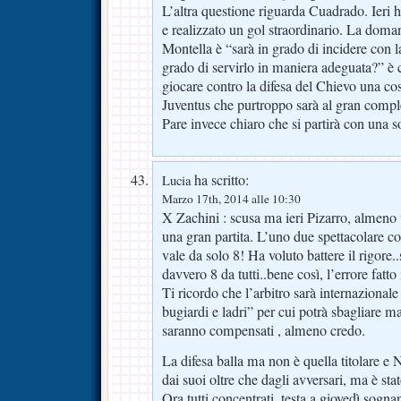
L’altra questione riguarda Cuadrado. Ieri 
e realizzato un gol straordinario. La doma
Montella è “sarà in grado di incidere con 
grado di servirlo in maniera adeguata?” è 
giocare contro la difesa del Chievo una cos
Juventus che purtroppo sarà al gran compl
Pare invece chiaro che si partirà con una 
ha scritto:
Lucia
Marzo 17th, 2014 alle 10:30
X Zachini : scusa ma ieri Pizarro, almeno 
una gran partita. L’uno due spettacolare 
vale da solo 8! Ha voluto battere il rigore
davvero 8 da tutti..bene così, l’errore fatto
Ti ricordo che l’arbitro sarà internazional
bugiardi e ladri” per cui potrà sbagliare ma 
saranno compensati , almeno credo.
La difesa balla ma non è quella titolare e 
dai suoi oltre che dagli avversari, ma è sta
Ora tutti concentrati, testa a giovedì sogna