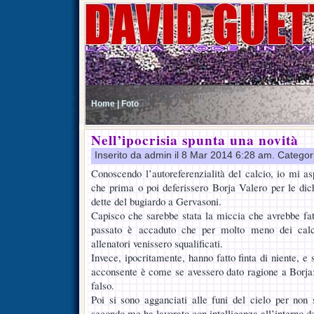
Home |
Foto
Nell’ipocrisia spunta una novità
Inserito da admin il 8 Mar 2014 6:28 am. Categor
Conoscendo l’autoreferenzialità del calcio, io mi 
che prima o poi deferissero Borja Valero per le dic
dette del bugiardo a Gervasoni.
Capisco che sarebbe stata la miccia che avrebbe fat
passato è accaduto che per molto meno dei calcia
allenatori venissero squalificati.
Invece, ipocritamente, hanno fatto finta di niente, e
acconsente è come se avessero dato ragione a Borja: 
falso.
Poi si sono agganciati alle funi del cielo per non 
secondo me ha lavorato con intelligenza all’interno de