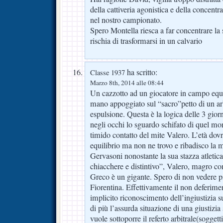
della cattiveria agonistica e della concentr
nel nostro campionato.
Spero Montella riesca a far concentrare la
rischia di trasformarsi in un calvario
ha scritto:
Classe 1937
Marzo 8th, 2014 alle 08:44
Un cazzotto ad un giocatore in campo equ
mano appoggiato sul “sacro”petto di un ar
espulsione. Questa è la logica delle 3 gior
negli occhi lo sguardo schifato di quel mo
timido contatto del mite Valero. L’età dov
equilibrio ma non ne trovo e ribadisco la 
Gervasoni nonostante la sua stazza atletic
chiacchere e distintivo”, Valero, magro c
Greco è un gigante. Spero di non vedere p
Fiorentina. Effettivamente il non deferime
implicito riconoscimento dell’ingiustizia 
di più l’assurda situazione di una giustizi
vuole sottoporre il referto arbitrale(sogge