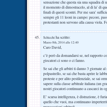
sensazione che questa sia una squadra di uo
il momento di dimostracelo, al di la’ di que
finali di questi scontri. Per me sara’ suffic
sempre gli 11 leoni in campo: pecore, pass
protestanti non servono alla causa viola. F
ha scritto:
Schicchi
Marzo 8th, 2014 alle 12:40
Caro David,
c’è però da domandarsi se, nel rapporto con 
giocatori ci sono o ci fanno.
Se sai che gli arbitri ti danno 3 giornate a
polpastrello, se sai che basta aprire le la
proteste e per alito pestilenziale, se sai or
sapere sulla classe arbitrale italiana (un gr
nostri giocatori continuano a cascarci in og
E’ scarsa intelligenza, è distrazione, è furia 
quello che vuoi, ma continuano imperterrit
provocazioni arbitrali.