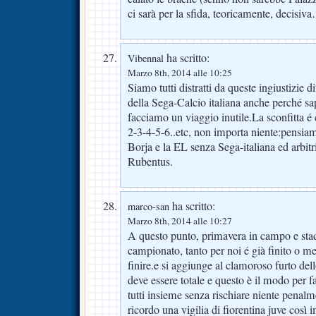
ci sarà per la sfida, teoricamente, decisiv
ha scritto:
Vibennal
Marzo 8th, 2014 alle 10:25
Siamo tutti distratti da queste ingiustizie d
della Sega-Calcio italiana anche perché 
facciamo un viaggio inutile.La sconfitta é 
2-3-4-5-6..etc, non importa niente:pensia
Borja e la EL senza Sega-italiana ed arbitri
Rubentus.
ha scritto:
marco-san
Marzo 8th, 2014 alle 10:27
A questo punto, primavera in campo e stadi
campionato, tanto per noi é già finito o me
finire.e si aggiunge al clamoroso furto del
deve essere totale e questo è il modo per f
tutti insieme senza rischiare niente penal
ricordo una vigilia di fiorentina juve così 