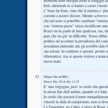
momenti dove bisogna avere il coraggio di
forti, altrimenti se si hanno a cuore i nostri 
e’ bene far festa, visto che il sistema e’ pi
corrotto a nostro sfavore. Mentre scrivevo
che nel testo si potrebbe cambiare “sistem
con “sistema paese” senza modificare una
Renzi sia in grado di fare qualcosa, ma, da
pare che sia gia’ in difficolta’. Penso abbia
politico ad accettare la presidenza del con
investitura elettorale che gli avrebbe dato b
sua azione. Io continuo a sperare, pronto a
riformatrice, ma se questa venisse a manc
messi male.
ha scritto:
Mauro
Marzo 8th, 2014 alle 12:25
E’ una vergogna, pero’ io credo che questa
la stessa fine dell’andata, quando si è fatta
Io credo che passerà il turno tranquillam
vincerà la sfida di campionato, non ci dov
La Fiorentina, tra l’altro, è priva di Rossi