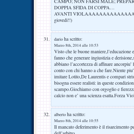
CAMPO; NON FARSI MALE; PREPA
DOPPIA SFIDA DI COPPA…
AVANTI VIOLAAAAAAAAAAAAAA 
giovedi!!)
ha scritto:
dario
Marzo 8th, 2014 alle 10:53
Visto che le buone maniere,l’educazione e 
fanno che generare ingiustizia e derisione,s
abbiano l’accortezza di affinare ancorpiu’ l
conto con chi hanno a che fare.Niente piu’
imitare Lotito,De Laurentis e compari strisc
bisogna essere realisti: in queste condizi
scampo.Giochiamo con orgoglio e fierezz
calcio non e’ una scienza esatta.Forza Vio
ha scritto:
alberto
Marzo 8th, 2014 alle 10:55
Il mancato deferimento è il risarcimento per
dell’arbitro.