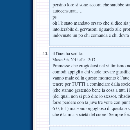
persino loro si sono accorti che sarebbe st
autocensurati….
ps
oh l’è stato mandato orsato che si dice sia
intollerabile di gervasoni riguardo alle p
indovinate un pò chi comanda e chi dovrà
ha scritto:
il Duca
Marzo 8th, 2014 alle 12:17
Premesso che crogiolarsi nel vittimismo no
comodi appigli a chi vuole trovare giustif
vanno male ed in questo momento è l’att
tenere per TUTTI a cominciare dalla societ
(che stanno gestendo bene la cosa a tutti i li
(dei quali non si può dire lo stesso), ribad
forse perdere con la juve tre volte con pun
6-0, 6-1) ma sono orgoglioso di questa soc
che è la mia società del cuore! Sempre for