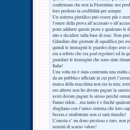
confermata che non la Fiorentina: noi per
loro perdono la credibilità per sempre.
Un sistema giuridico può essere più o meno
l’onere della prova all’accusato o all’acc
poter addurre queste prove e qualcuno le 
atto e decidere sulla base di esse. Non p
Gilardino due giornate di squalifica per a
quindi le immagini le guardo) dopo aver co
era a referto che era goal regolare) ed in 
guardare le immagini che sono state riman
Italia!
Una volta mi è stata contestata una multa 
da un pubblico ufficiale in cui però l’error
marca della macchina non era la mia; ave
ero altrove non ho dovuto pagare la sanzion
avrei dovuto pagare lo stesso perché ormai 
Fanno ridete…ma tanto è e finché qualcuno
sbagliano con l’unico sistema che loro cap
becera e strafottente non ci sarà rimedio!
L’onesta e’ un dono prezioso e raro, non p
uomini di scarso valore!