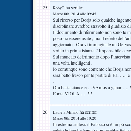
ha scritto:
RobyT
Marzo 8th, 2014 alle 09:45
Sul ricorso per Borja solo qualche ingenu
disciplinare avrebbe stravolto il giudizio di
Il documento di riferimento non sono le 
possono essere usate , ma il referto dell’a
aggiornato . Ora vi immaginate un Gervas
scritto in prima istanza ? Impensabile e così
Sul mancato deferimento dopo l’intervista 
una volta intelligenti .
Io comunque sono contento che Borja non
sarà bello fresco per le partite di EL ….. 
.
Ora basta ciance e …VAmos a ganar …. !
Forza VIOLA …. !!!
ha scritto:
Esule a Milano
Marzo 8th, 2014 alle 10:20
In estrema sintesi: il Palazzo si è un pò sc
calato le brache (sennó non sarebbe Palaz