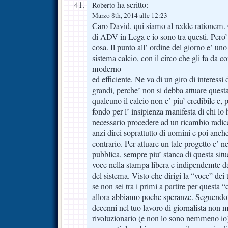
ha scritto:
Roberto
Marzo 8th, 2014 alle 12:23
Caro David, qui siamo al redde rationem. C
di ADV in Lega e io sono tra questi. Pero’
cosa. Il punto all’ ordine del giorno e’ un
sistema calcio, con il circo che gli fa da c
moderno
ed efficiente. Ne va di un giro di interessi
grandi, perche’ non si debba attuare quest
qualcuno il calcio non e’ piu’ credibile e, 
fondo per l’ insipienza manifesta di chi lo 
necessario procedere ad un ricambio radica
anzi direi soprattutto di uomini e poi anche
contrario. Per attuare un tale progetto e’ n
pubblica, sempre piu’ stanca di questa situ
voce nella stampa libera e indipendemte d
del sistema. Visto che dirigi la “voce” dei 
se non sei tra i primi a partire per questa
allora abbiamo poche speranze. Seguendot
decenni nel tuo lavoro di giornalista non 
rivoluzionario (e non lo sono nemmeno io)