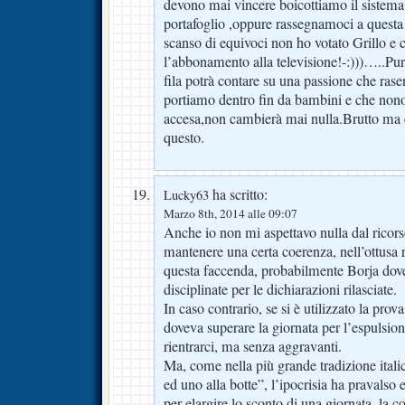
devono mai vincere boicottiamo il sistema 
portafoglio ,oppure rassegnamoci a quest
scanso di equivoci non ho votato Grillo e 
l’abbonamento alla televisione!-:)))…..Pu
fila potrà contare su una passione che rasen
portiamo dentro fin da bambini e che nonos
accesa,non cambierà mai nulla.Brutto ma 
questo.
ha scritto:
Lucky63
Marzo 8th, 2014 alle 09:07
Anche io non mi aspettavo nulla dal ricors
mantenere una certa coerenza, nell’ottusa r
questa faccenda, probabilmente Borja dovev
disciplinate per le dichiarazioni rilasciate.
In caso contrario, se si è utilizzato la prov
doveva superare la giornata per l’espulsi
rientrarci, ma senza aggravanti.
Ma, come nella più grande tradizione itali
ed uno alla botte”, l’ipocrisia ha pravalso
per elargire lo sconto di una giornata, la 