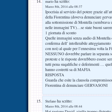
ha scritto:
mario
Marzo 8th, 2014 alle 08:37
Ipocrisia al servizio del potere grazie all
della Fiorentina (doveva denunciare gervaso
alla sottomissione di Montella (sembrava u
nelle immagini TV)…se state buoni sarem
1 giornata di sconto
Quelle immagini senza audio di Montella 
conferma dell’ intollerabile atteggiamento 
con noi) al quale per l’ennesima volta la Fi
NESSUNO dovrebbe parlare in separata s
proteste e le risposte dovrebbero essere s
tutti pena suqalifiche e deferimenti … quel 
hanno costretti sa di MAFIA
RISPOSTA
Guarda che esite la clausola compromissor
Fiorentina di denunciare GERVASONI
ha scritto:
Stefano
Marzo 8th, 2014 alle 08:44
Hai ragione David, vigilia troppo distratta