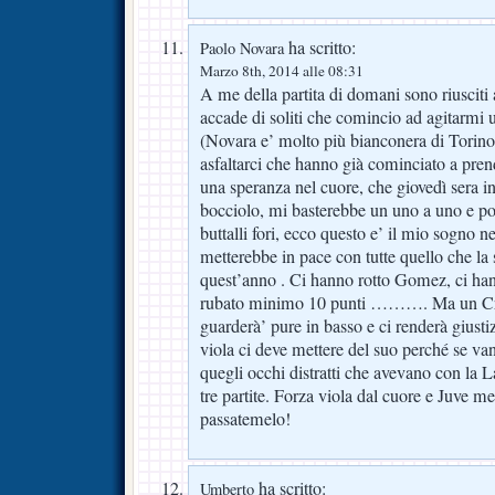
ha scritto:
Paolo Novara
Marzo 8th, 2014 alle 08:31
A me della partita di domani sono riusciti
accade di soliti che comincio ad agitarmi
(Novara e’ molto più bianconera di Torino)
asfaltarci che hanno già cominciato a prend
una speranza nel cuore, che giovedì sera in
bocciolo, mi basterebbe un uno a uno e poi
buttalli fori, ecco questo e’ il mio sogno n
metterebbe in pace con tutte quello che la 
quest’anno . Ci hanno rotto Gomez, ci han
rubato minimo 10 punti ………. Ma un Cris
guarderà’ pure in basso e ci renderà giust
viola ci deve mettere del suo perché se v
quegli occhi distratti che avevano con la L
tre partite. Forza viola dal cuore e Juve m
passatemelo!
ha scritto:
Umberto