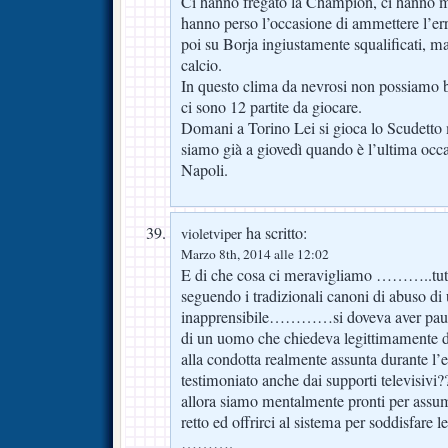
Ci hanno fregato la Champion, ci hanno m
hanno perso l’occasione di ammettere l’e
poi su Borja ingiustamente squalificati, m
calcio.
In questo clima da nevrosi non possiamo 
ci sono 12 partite da giocare.
Domani a Torino Lei si gioca lo Scudetto 
siamo già a giovedì quando è l’ultima occa
Napoli.
ha scritto:
violetviper
Marzo 8th, 2014 alle 12:02
E di che cosa ci meravigliamo ………..tutt
seguendo i tradizionali canoni di abuso di 
inapprensibile…………si doveva aver paura
di un uomo che chiedeva legittimamente di
alla condotta realmente assunta durante l’
testimoniato anche dai supporti televisivi?
allora siamo mentalmente pronti per assu
retto ed offrirci al sistema per soddisfare l
……….