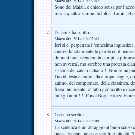
Marzo 8th, 2014 alle 07:42
Sono dei Maiali, e chiedo scusa per l’acco
rosa a quattro zampe. Schifosi. Luridi. Bas
ha scritto:
Daitarn 3
Marzo 8th, 2014 alle 07:43
Ieri si e’ perpetrata l ‘ennesima ingiustizia 
cindivido totalmente le parole ed il pensi
domani farei scendere in campi la primave
non avverra’, ma sarebbe una protesta clam
sistema del calcio italiano!!! Non se ne puo
David, testa e cuore alla europa league, que
animo, del campionato, della classifica, del
frega piu’ niente, e’ tutto gia’ scritto e d
tutti gli anni!!!!! Forza Borja e forza Fiore
ha scritto:
Lucia
Marzo 8th, 2014 alle 08:09
La sentenza è un oltraggio al buon senso e
questa vicenda ne esce sconfitto più chi l’