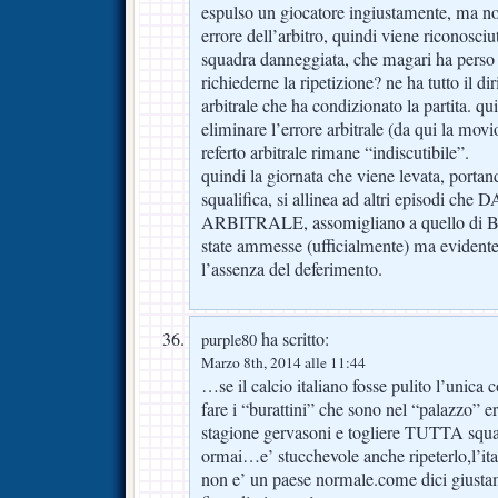
espulso un giocatore ingiustamente, ma no
errore dell’arbitro, quindi viene riconosciu
squadra danneggiata, che magari ha perso 
richiederne la ripetizione? ne ha tutto il dir
arbitrale che ha condizionato la partita. qu
eliminare l’errore arbitrale (da qui la movi
referto arbitrale rimane “indiscutibile”.
quindi la giornata che viene levata, portand
squalifica, si allinea ad altri episodi c
ARBITRALE, assomigliano a quello di Bo
state ammesse (ufficialmente) ma evidente
l’assenza del deferimento.
ha scritto:
purple80
Marzo 8th, 2014 alle 11:44
…se il calcio italiano fosse pulito l’unica
fare i “burattini” che sono nel “palazzo” er
stagione gervasoni e togliere TUTTA squa
ormai…e’ stucchevole anche ripeterlo,l’ita
non e’ un paese normale.come dici giusta