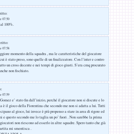
itto:
e 07:50
 al 100%.
ritto:
e 07:58
eggiore momento della squadra , ma le caratteristiche del giocatore
cui è stato preso, sono quelle di un finalizzatore. Con l’inter e contro
fatto un cross decente e nei tempi di gioco giusti. S’era cmq procurato
 anche non fischiato.
o:
e 07:59
Gomez e’ stato fin dall’inizio, perché il giocatore non si discute e lo
a è il gioco della Fiorentina che secondo me non si adatta a lui. Tutti
cipano al gioco, lui invece è più propenso a stare in area di rigore ed
oni e questo secondo me lo taglia un po’ fuori . Non sarebbe la prima
giocatori non riescono ad esserlo in altre squadre. Spero tanto che già
artita mi smentisca .
 FORZA VIOLA