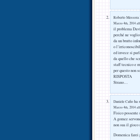
Roberto Messora
Marzo 4th, 2014 all
il problema Davi
perché ne voglio
da un brutto info
o l’irriconoscib
ed invece si par
da quello che scr
staff tecnico e 
per questo non s
RISPOSTA
Strano…
ha s
Daniele Cafio
Marzo 4th, 2014 all
Fisico possente s
A gomez servono 
non sua il gioco 
Domenica farei g