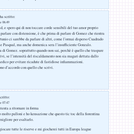
ha scritto:
e 06:49
d, e spero qui di non toccare corde sensibili del tuo amor proprio
 parlare con distensione, è che prima di parlare di Gomez che rientra
rtunio ci sarebbe da parlare di altri, come l’ormai disperso Cuadrado
ile Pasqual, ma anche domenica sera l’insufficiente Gonzalo.
la di Gomez. soprattutto quando non sai, perchè è quello che traspare
ivi, se l’intensità del riscaldamento non sia magari dettata dallo
medico per evitare ricadute di fastidiose infiammazioni.
ono d’accordo con quello che scrivi.
critto:
e 07:47
tenta a ritornare in forma
molto palloni e ho kensazione che questo tic toc della fiorentina
migliore per esaltarlo.
iocare tutte le riserve e mi giocherei tutti in Europa league