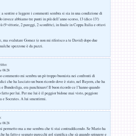
a sentire e leggere i commenti sembra si sia in una condizione di
 invece abbiamo tre punti in più dell’anno scorso, 13 (dico 13!)
iù (9 vittorie, 2 pareggi, 2 sconfitte), in finale in Coppa Italia e ottavi
e, ma svalutare Gomez (e non mi riferisco a te David) dopo due
 qualche spezzone è da pazzi.
itto:
e 08:28
uo commento mi sembra un pò troppo buonista nei confronti di
ci che ha lasciato un buon ricordo dove è stato, nel Bayern, che ha
e Bundesliga, era panchinaro! Il buon ricordo ce l’hanno quando
fatto per lui. Per me lui è il peggior bidone mai visto, peggiore
a e Socrates. A lui smentirmi.
:
e 08:28
mi permetto ma a me sembra che ti stai contraddicendo. Se Mario ha
 che ha fatto e segnato parecchi gol significa che sà quando spingere e