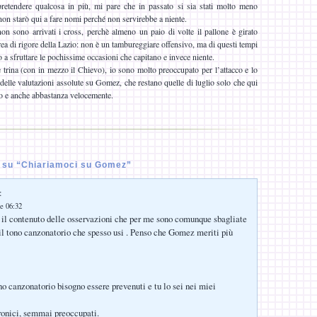
 pretendere qualcosa in più, mi pare che in passato si sia stati molto meno
e non starò qui a fare nomi perché non servirebbe a niente.
n sono arrivati i cross, perchè almeno un paio di volte il pallone è girato
area di rigore della Lazio: non è un tambureggiare offensivo, ma di questi tempi
a sfruttare le pochissime occasioni che capitano e invece niente.
 trina (con in mezzo il Chievo), io sono molto preoccupato per l’attacco e lo
 delle valutazioni assolute su Gomez, che restano quelle di luglio solo che qui
ro e anche abbastanza velocemente.
 su “Chiariamoci su Gomez”
:
e 06:32
 il contenuto delle osservazioni che per me sono comunque sbagliate
 il tono canzonatorio che spesso usi . Penso che Gomez meriti più
no canzonatorio bisogno essere prevenuti e tu lo sei nei miei
ronici, semmai preoccupati.