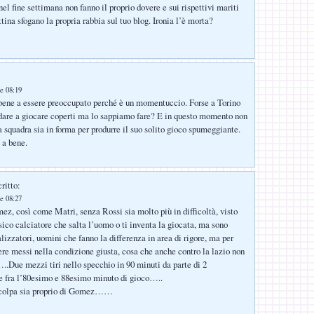
el fine settimana non fanno il proprio dovere e sui rispettivi mariti
tina sfogano la propria rabbia sul tuo blog. Ironia l’è morta?
e 08:19
bene a essere preoccupato perché è un momentuccio. Forse a Torino
dare a giocare coperti ma lo sappiamo fare? E in questo momento non
 squadra sia in forma per produrre il suo solito gioco spumeggiante.
 a bene.
ritto:
e 08:27
ez, così come Matri, senza Rossi sia molto più in difficoltà, visto
sico calciatore che salta l’uomo o ti inventa la giocata, ma sono
lizzatori, uomini che fanno la differenza in area di rigore, ma per
ere messi nella condizione giusta, cosa che anche contro la lazio non
.Due mezzi tiri nello specchio in 90 minuti da parte di 2
e fra l’80esimo e 88esimo minuto di gioco…..
a colpa sia proprio di Gomez……