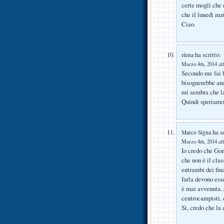
certe mogli che n
che il lunedì mat
Ciao.
ha scritto:
elena
Marzo 4th, 2014 all
Secondo me fai 
bisognerebbe an
mi sembra che la
Quindi speriamo
ha sc
Marco Signa
Marzo 4th, 2014 all
Io credo che Gom
che non è il clas
entrambi dei fina
farla devono ess
è mai avvenuta….
centrocampisti, 
Si, credo che l