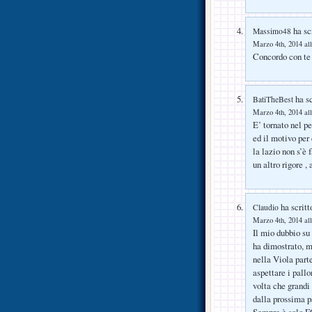
ha scr
Massimo48
Marzo 4th, 2014 all
Concordo con te
ha sc
BatiTheBest
Marzo 4th, 2014 all
E’ tornato nel p
ed il motivo per 
la lazio non s’è 
un altro rigore ,
ha scritt
Claudio
Marzo 4th, 2014 all
Il mio dubbio su 
ha dimostrato, m
nella Viola parte
aspettare i pall
volta che grandi 
dalla prossima p
Sempre è solo