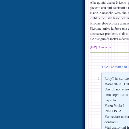
Alla quinta uscita è lecito
pazienti con altri calciatori 
E non è neanche vero che no
inutilmente dalle fasce nell’
bisognerebbe provare almeno 
Siccome arriva la Juve una e
dico senza problemi, al di là
c’è bisogno di metterla dent
[162] Commenti
162 Commenti
ha scritto
RobyT
Marzo 4th, 2014 all
David , non sono
, ma soprattutto
rispetto .
Forza Viola !
RISPOSTA
Per vedere un to
confronti.
Mai usato toni i