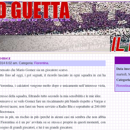
Gomez
 2014 6:02 am. Categoria:
Fiorentina
.
Data inse
pensato che Mario Gomez sia un giocatore scarso.
martedì, 
atto fino ad oggi, i gol segnati, il ricordo lasciato in ogni squadra in cui ha
Categoria
Fiorentina, i calciatori vengono molto dopo e unicamente nell’interesse viola,
Fiorentina
teresse della squadra, filtrando tutto secondo la mia sensibilità e le mie idee.
pensavo e se vedo Gomez fare un riscalmaneto più blando rispetto a Vargas e
vrei tacere, non farei un buon servizio a Radio Blu e soprattutto ai 200.000
diocronaca.
o in più, un rischio in più (perché in alcuni casi mi sembra che non abbia
Fiorentina si è un po’ avvitata su se stessa e proprio in questi momenti, con
isogno di grandi giocatori, e lui è un grande giocatore.