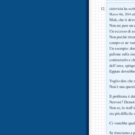
ha scrit
cieloviola
Marzo 4th, 2014 all
Mah, che ti dev
Non mi pare un ec
Un eccesso di asp
Non perché riten
campo ce ne van
Un esempio: dome
pallone sulla si
contrastarlo e ch
dell’area, spinge
Eppure dovrebbe 
Voglio dire che 
Non è una questi
Il problema è da
Nervosi? Demot
Non so, lo staff
sia più difficile 
Ci vorrebbe qualc
Se riusciamo a pa