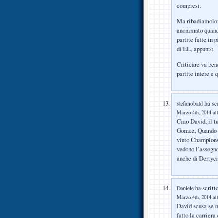
compresi.
Ma ribadiamolo: 
anonimato quando
partite fatte in p
di EL, appunto.
Criticare va ben
partite intere e
ha scr
stefanobald
Marzo 4th, 2014 all
Ciao David, il t
Gomez, Quando di
vinto Champions 
vedono l’assegno 
anche di Dertyci
ha scritto
Daniele
Marzo 4th, 2014 all
David scusa se 
fatto la carriera