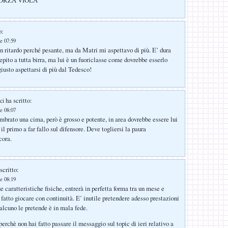
o:
e 07:59
 ritardo perché pesante, ma da Matri mi aspettavo di più. E’ dura
epito a tutta birra, ma lui è un fuoriclasse come dovrebbe esserlo
iusto aspettarsi di più dal Tedesco!
ha scritto:
ci
e 08:07
brato una cima, però è grosso e potente, in area dovrebbe essere lui
 il primo a far fallo sul difensore. Deve togliersi la paura
cora.
scritto:
e 08:19
 caratteristiche fisiche, entrerà in perfetta forma tra un mese e
 fatto giocare con continuità. E’ inutile pretendere adesso prestazioni
ualcuno le pretende è in mala fede.
perchè non hai fatto passare il messaggio sul topic di ieri relativo a