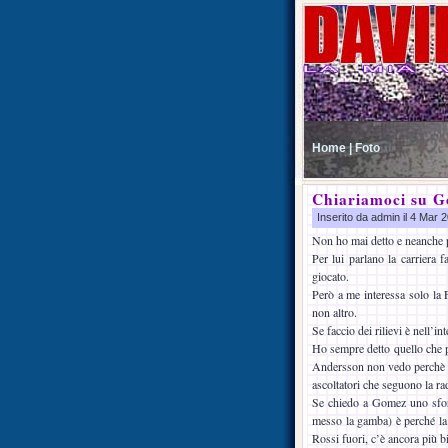
Home |
Foto
Chiariamoci su 
Inserito da admin il 4 Mar
Non ho mai detto e neanche 
Per lui parlano la carriera f
giocato.
Però a me interessa solo la 
non altro.
Se faccio dei rilievi è nell’in
Ho sempre detto quello che 
Andersson non vedo perchè do
ascoltatori che seguono la ra
Se chiedo a Gomez uno sforz
messo la gamba) è perché la 
Rossi fuori, c’è ancora più b