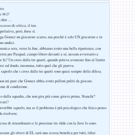
to:
e 08:27
o dire …
cesso di critica, il tuo.
ettativa, però, forse sì.
ga Gomez un giocatore scarso, ma perché è solo UN giocatore e in
no undici.
nica sera, verso la fine, abbiamo avuto una bella ripartenza, con
nistra per Pasqual, campo libero davanti a sé, nessun avversario a
e fa? Un cross dalla tre quarti, quando poteva avanzare fino al limite
rsi sul fondo, insomma, tutto quel che gli pareva.
saperlo che i cross dalla tre quarti sono quasi sempre della difesa.
non mi pare che Gomez abbia avuto palloni puliti da giocare.
one di condizione.
to dalla squadra, che non gira più come girava prima. Stanchi?
ivati?
 dovrebbe saperlo, ma se il problema è più psicologico che fisico penso
da risolvere.
osa di straordinario e le prossime tre sfide con la Juve lo sono.
ssare gli ottavi di EL sarà una scossa benefica per tutti, tifosi