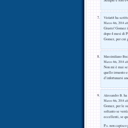
ha scritt
Viola68
Marzo 4th, 2014 all
Giusto! Gomez in
dopo 4 mesi di P
Gomez, per cui g
Massimiliano Buc
Marzo 4th, 2014 all
Non mi è mai sem
quello irruento e
d’infortunarsi an
ha 
Alessandro B.
Marzo 4th, 2014 all
Gomez, per le sue
soltanto se verrà
eccellenti, se q
P.s. non capisco 