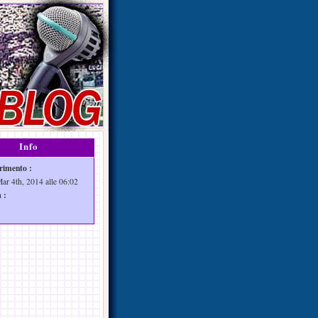
Info
rimento :
Mar 4th, 2014 alle 06:02
 :