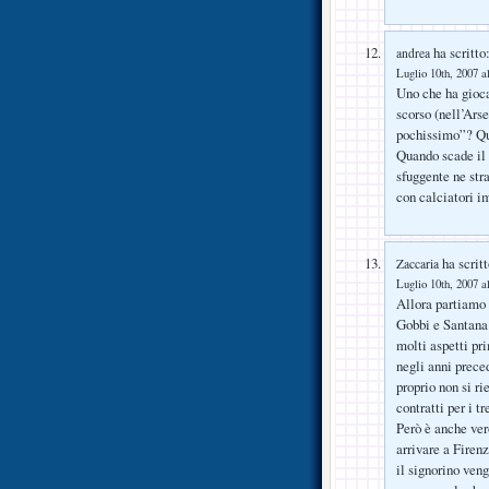
ha scritto
andrea
Luglio 10th, 2007 a
Uno che ha giocat
scorso (nell’Ars
pochissimo”? Qua
Quando scade il 
sfuggente ne stra
con calciatori im
ha scritt
Zaccaria
Luglio 10th, 2007 a
Allora partiamo 
Gobbi e Santana 
molti aspetti pr
negli anni prece
proprio non si ri
contratti per i t
Però è anche ver
arrivare a Firen
il signorino ven