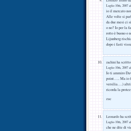
Lorenzo Trento
Luglio 10th, 2007 a
io il mercato non
Alle volte si par
da due mesi ci s
o no? Io per la 
rotto è buono o 
Lijunberg rischi
dopo i fasti viss
ha scritto
zachini
Luglio 10th, 2007 a
Io ti ammiro Davi
point….. Ma io f
versilia….) altri
ricorda la prote
zac
ha scrit
Leonardo
Luglio 10th, 2007 a
che ne dite di v