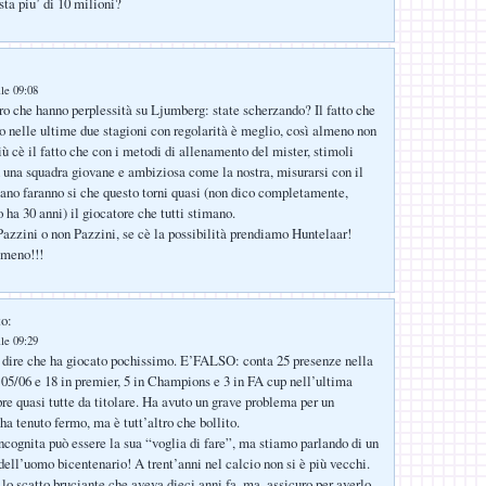
sta piu’ di 10 milioni?
lle 09:08
oro che hanno perplessità su Ljumberg: state scherzando? Il fatto che
o nelle ultime due stagioni con regolarità è meglio, così almeno non
più cè il fatto che con i metodi di allenamento del mister, stimoli
n una squadra giovane e ambiziosa come la nostra, misurarsi con il
ano faranno si che questo torni quasi (non dico completamente,
 ha 30 anni) il giocatore che tutti stimano.
Pazzini o non Pazzini, se cè la possibilità prendiamo Huntelaar!
omeno!!!
to:
lle 09:29
 dire che ha giocato pochissimo. E’FALSO: conta 25 presenze nella
 05/06 e 18 in premier, 5 in Champions e 3 in FA cup nell’ultima
re quasi tutte da titolare. Ha avuto un grave problema per un
ha tenuto fermo, ma è tutt’altro che bollito.
incognita può essere la sua “voglia di fare”, ma stiamo parlando di un
dell’uomo bicentenario! A trent’anni nel calcio non si è più vecchi.
 lo scatto bruciante che aveva dieci anni fa, ma, assicuro per averlo