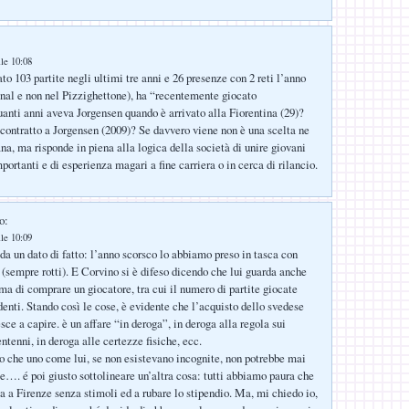
:
lle 10:08
o 103 partite negli ultimi tre anni e 26 presenze con 2 reti l’anno
enal e non nel Pizzighettone), ha “recentemente giocato
nti anni aveva Jorgensen quando è arrivato alla Fiorentina (29)?
contratto a Jorgensen (2009)? Se davvero viene non è una scelta ne
na, ma risponde in piena alla logica della società di unire giovani
portanti e di esperienza magari a fine carriera o in cerca di rilancio.
o:
lle 10:09
da un dato di fatto: l’anno scorsco lo abbiamo preso in tasca con
(sempre rotti). E Corvino si è difeso dicendo che lui guarda anche
ima di comprare un giocatore, tra cui il numero di partite giocate
denti. Stando così le cose, è evidente che l’acquisto dello svedese
esce a capire. è un affare “in deroga”, in deroga alla regola sui
rentenni, in deroga alle certezze fisiche, ecc.
o che uno come lui, se non esistevano incognite, non potrebbe mai
ze…. é poi giusto sottolineare un’altra cosa: tutti abbiamo paura che
ga a Firenze senza stimoli ed a rubare lo stipendio. Ma, mi chiedo io,