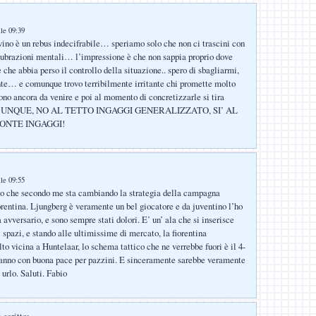
lle 09:39
no è un rebus indecifrabile… speriamo solo che non ci trascini con
cubrazioni mentali… l’impressione è che non sappia proprio dove
 che abbia perso il controllo della situazione.. spero di sbagliarmi,
te… e comunque trovo terribilmente irritante chi promette molto
ono ancora da venire e poi al momento di concretizzarle si tira
MUNQUE, NO AL TETTO INGAGGI GENERALIZZATO, SI’ AL
ONTE INGAGGI!
lle 09:55
co che secondo me sta cambiando la strategia della campagna
iorentina. Ljungberg è veramente un bel giocatore e da juventino l’ho
 avversario, e sono sempre stati dolori. E’ un’ ala che si inserisce
 spazi, e stando alle ultimissime di mercato, la fiorentina
o vicina a Huntelaar, lo schema tattico che ne verrebbe fuori è il 4-
 anno con buona pace per pazzini. E sinceramente sarebbe veramente
 urlo. Saluti. Fabio
 scritto: