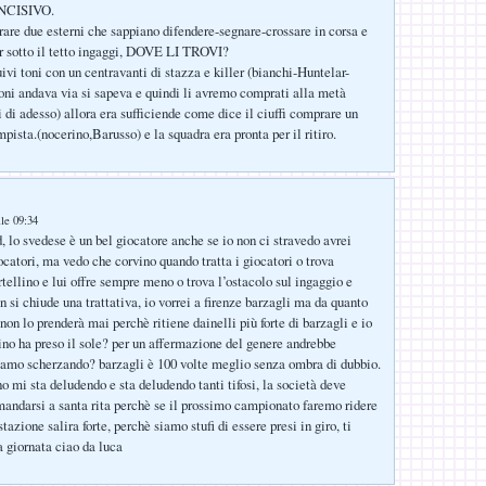
INCISIVO.
are due esterni che sappiano difendere-segnare-crossare in corsa e
r sotto il tetto ingaggi, DOVE LI TROVI?
ivi toni con un centravanti di stazza e killer (bianchi-Huntelar-
toni andava via si sapeva e quindi li avremo comprati alla metà
i di adesso) allora era sufficiende come dice il ciuffi comprare un
ista.(nocerino,Barusso) e la squadra era pronta per il ritiro.
lle 09:34
, lo svedese è un bel giocatore anche se io non ci stravedo avrei
iocatori, ma vedo che corvino quando tratta i giocatori o trova
rtellino e lui offre sempre meno o trova l’ostacolo sul ingaggio e
 si chiude una trattativa, io vorrei a firenze barzagli ma da quanto
non lo prenderà mai perchè ritiene dainelli più forte di barzagli e io
no ha preso il sole? per un affermazione del genere andrebbe
iamo scherzando? barzagli è 100 volte meglio senza ombra di dubbio.
 mi sta deludendo e sta deludendo tanti tifosi, la società deve
mandarsi a santa rita perchè se il prossimo campionato faremo ridere
stazione salira forte, perchè siamo stufi di essere presi in giro, ti
 giornata ciao da luca