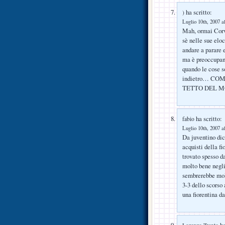
ha scritto:
)
Luglio 10th, 2007 a
Mah, ormai Corvi
sè nelle sue elo
andare a parare e
ma è preoccupan
quando le cose s
indietro… CO
TETTO DEL M
ha scritto:
fabio
Luglio 10th, 2007 a
Da juventino di
acquisti della f
trovato spesso da
molto bene negli
sembrerebbe molt
3-3 dello scorso
una fiorentina da
ha