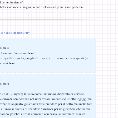
 per un trentenne”.
bella scommessa, magari un po’ rischiosa nel primo anno post-Toni.
u “Usato sicuro”
lle 08:58
i trentenni ‘un vanno bene!
ni, quelli ex gobbi, quegli altri vecchi….insomma i ns acquisti (o
nno mai bene….
:
lle 09:01
sta di Ljungberg la vedo come una mossa disperata di corvino.
 senso di onnipotenza nel risparmiare. io capisco il tetto ingaggi ma
prezzo di acquisto. giusto non farsi prendere per il collo ma anche fare
 a lungo si rischia di spendere 8 milioni per un giocatore che da due
 campo, perche’ altro il convento non passa. si comprera’ mai un