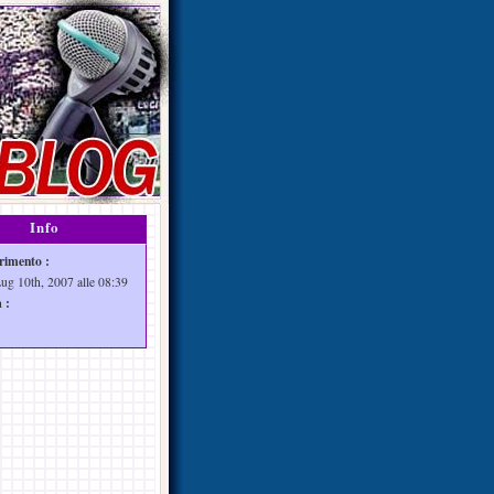
Info
rimento :
Lug 10th, 2007 alle 08:39
 :