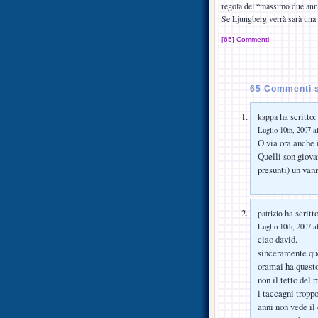
regola del “massimo due anni
Se Ljungberg verrà sarà una 
[65] Commenti
65 Commenti s
ha scritto:
kappa
Luglio 10th, 2007 a
O via ora anche 
Quelli son giova
presunti) un va
ha scritto
patrizio
Luglio 10th, 2007 a
ciao david.
sinceramente que
oramai ha questo
non il tetto del 
i taccagni troppo
anni non vede il