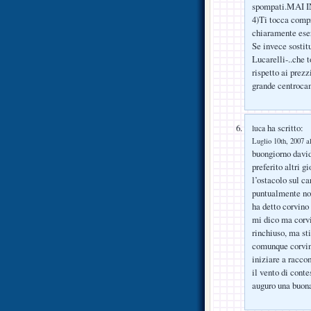
spompati.MAI 
4)Ti tocca compr
chiaramente ese
Se invece sostitu
Lucarelli-..che 
rispetto ai prezz
grande centrocamp
ha scritto:
luca
Luglio 10th, 2007 a
buongiorno david
preferito altri g
l’ostacolo sul ca
puntualmente non
ha detto corvino 
mi dico ma corvi
rinchiuso, ma st
comunque corvino
iniziare a racco
il vento di conte
auguro una buona