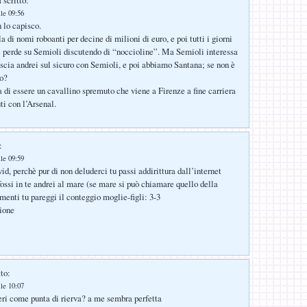
lle 09:56
 lo capisco.
la di nomi roboanti per decine di milioni di euro, e poi tutti i giorni
i perde su Semioli discutendo di “noccioline”. Ma Semioli interessa
fascia andrei sul sicuro con Semioli, e poi abbiamo Santana; se non è
no?
a di essere un cavallino spremuto che viene a Firenze a fine carriera
uti con l’Arsenal.
:
lle 09:59
d, perchè pur di non deluderci tu passi addirittura dall’internet
ossi in te andrei al mare (se mare si può chiamare quello della
menti tu pareggi il conteggio moglie-figli: 3-3
zione
to:
lle 10:07
ieri come punta di rierva? a me sembra perfetta