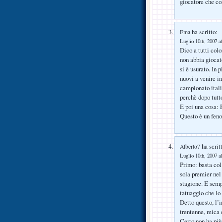
giocatore che co
ha scritto:
Ema
Luglio 10th, 2007 a
Dico a tutti col
non abbia giocat
si è usurato. In 
nuovi a venire i
campionato itali
perchè dopo tutto
E poi una cosa: 
Questo è un fen
ha scrit
Alberto7
Luglio 10th, 2007 a
Primo: basta col
sola premier nel
stagione. E semp
tatuaggio che lo 
Detto questo, l’
trentenne, mica 
Certo non ha più