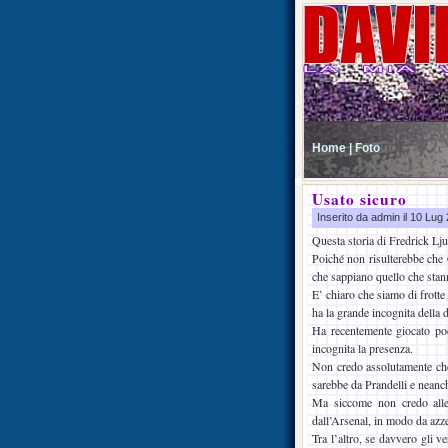
Home |
Foto
Usato sicuro
Inserito da admin il 10 Lu
Questa storia di Fredrick Lju
Poiché non risulterebbe che 
che sappiano quello che stan
E’ chiaro che siamo di frott
ha la grande incognita della 
Ha recentemente giocato po
incognita la presenza.
Non credo assolutamente che 
sarebbe da Prandelli e neanc
Ma siccome non credo alle 
dall’Arsenal, in modo da azze
Tra l’altro, se davvero gli v