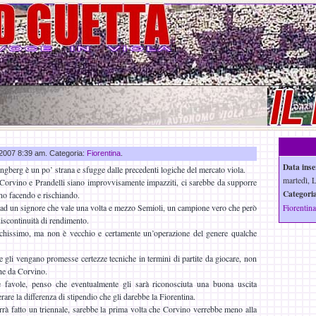
g 2007 8:39 am. Categoria:
Fiorentina
.
Data inse
ngberg è un po’ strana e sfugge dalle precedenti logiche del mercato viola.
martedì, 
Corvino e Prandelli siano improvvisamente impazziti, ci sarebbe da supporre
Categoria
no facendo e rischiando.
e ad un signore che vale una volta e mezzo Semioli, un campione vero che però
Fiorentina
discontinuità di rendimento.
chissimo, ma non è vecchio e certamente un’operazione del genere qualche
gli vengano promesse certezze tecniche in termini di partite da giocare, non
he da Corvino.
favole, penso che eventualmente gli sarà riconosciuta una buona uscita
rare la differenza di stipendio che gli darebbe la Fiorentina.
errà fatto un triennale, sarebbe la prima volta che Corvino verrebbe meno alla