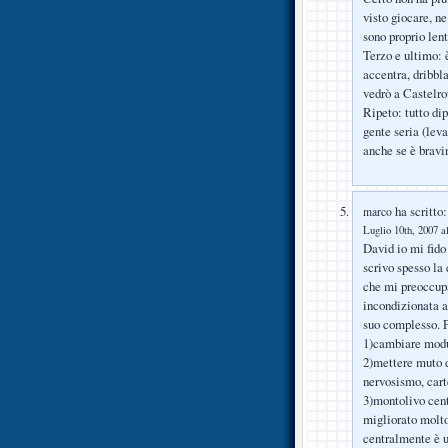
visto giocare, ne
sono proprio lent
Terzo e ultimo: 
accentra, dribbla
vedrò a Castelro
Ripeto: tutto dip
gente seria (lev
anche se è brav
ha scritto:
marco
Luglio 10th, 2007 a
David io mi fido
scrivo spesso la
che mi preoccupa
incondizionata a
suo complesso. Pu
1)cambiare modul
2)mettere muto d
nervosismo, carte
3)montolivo cent
migliorato molto
centralmente è un