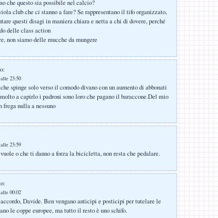
o che questo sia possibile nel calcio?
iola club che ci stanno a fare? Se rappresentano il tifo organizzato,
tare questi disagi in maniera chiara e netta a chi di dovere, perché
do delle class action
ore, non siamo delle mucche da mungere
o:
alle 23:50
che spinge solo verso il comodo divano con un aumento di abbonati
e molto a capirlo i padroni sono loro che pagano il baraccone.Del mio
 frega nulla a nessuno
alle 23:59
vuole o che ti danno a forza la bicicletta, non resta che pedalare.
to:
alle 00:02
accordo, Davide. Ben vengano anticipi e posticipi per tutelare le
ano le coppe europee, ma tutto il resto è uno schifo.