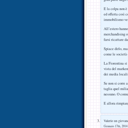
E la colpa non è
ed offerta così c
immobilismo ven
All’estero hanno 
merchandising or
farsi ricattare da
Spiace dirlo, ma 
come le società 
La Fiorentina si
vista del marken
dei media locali 
Se non si corre 
taglia quel milia
nessuno. O comunq
E allora rimpia
Valerio un giovan
Gennaio 17th, 2014 