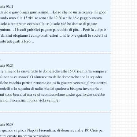
alle 07:11
david è giusto anzi giustissimo… Ed io che ho un ristorante mi godo
uando sono alle 15 xké se sono alle 12.30 o alle 18 o peggio ancora
 solo a buttare un occhio alla tv (e solo xké ho deciso di pagare
remium… I locali pubblici pagano parecchio di più… Però la colpa è
 da anni elogiamo i campionati esteri… E le tv e quindi le società si
nte adeguati a loro…
:
alle 07:26
ire almeno la curva tutte le domeniche alle 15.00 riempirla sempre e
osì non si va avanti! O almeno una delle domeniche con la squadra
alche vecchia partita ritrasmessa ,si fa giocare vecchie glorie contro
randelli o la squadra di radio blu dai qualcosa bisogna inventarla e
emi sono ben altri ma se ci scombussolano anche quello che sarebbe
ca di Fiorentina . Forza viola sempre!
alle 07:38
so quando si gioca Napoli Fiorentina: di domenica alle 19! Cioè per
tura creato un orario particolare.