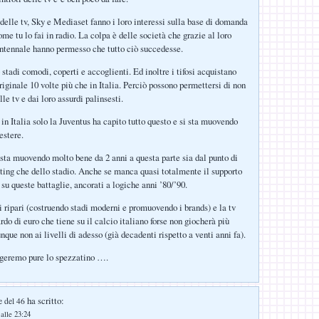
 delle tv, Sky e Mediaset fanno i loro interessi sulla base di domanda
ome tu lo fai in radio. La colpa è delle società che grazie al loro
tennale hanno permesso che tutto ciò succedesse.
stadi comodi, coperti e accoglienti. Ed inoltre i tifosi acquistano
iginale 10 volte più che in Italia. Perciò possono permettersi di non
lle tv e dai loro assurdi palinsesti.
in Italia solo la Juventus ha capito tutto questo e si sta muovendo
estere.
 sta muovendo molto bene da 2 anni a questa parte sia dal punto di
ting che dello stadio. Anche se manca quasi totalmente il supporto
su queste battaglie, ancorati a logiche anni ’80/’90.
ai ripari (costruendo stadi moderni e promuovendo i brands) e la tv
rdo di euro che tiene su il calcio italiano forse non giocherà più
ue non ai livelli di adesso (già decadenti rispetto a venti anni fa).
ngeremo pure lo spezzatino ….
ha scritto:
e del 46
alle 23:24