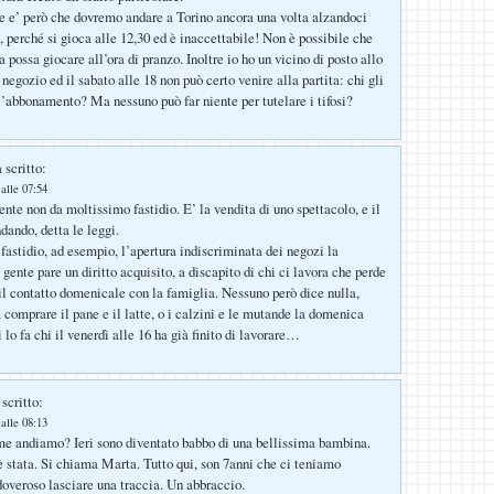
e e’ però che dovremo andare a Torino ancora una volta alzandoci
, perché si gioca alle 12,30 ed è inaccettabile! Non è possibile che
a possa giocare all’ora di pranzo. Inoltre io ho un vicino di posto allo
negozio ed il sabato alle 18 non può certo venire alla partita: chi gli
ll’abbonamento? Ma nessuno può far niente per tutelare i tifosi?
 scritto:
alle 07:54
te non da moltissimo fastidio. E’ la vendita di uno spettacolo, e il
dando, detta le leggi.
fastidio, ad esempio, l’apertura indiscriminata dei negozi la
gente pare un diritto acquisito, a discapito di chi ci lavora che perde
 contatto domenicale con la famiglia. Nessuno però dice nulla,
comprare il pane e il latte, o i calzini e le mutande la domenica
lo fa chi il venerdì alle 16 ha già finito di lavorare…
scritto:
alle 08:13
e andiamo? Ieri sono diventato babbo di una bellissima bambina.
 stata. Si chiama Marta. Tutto qui, son 7anni che ci teniamo
overoso lasciare una traccia. Un abbraccio.