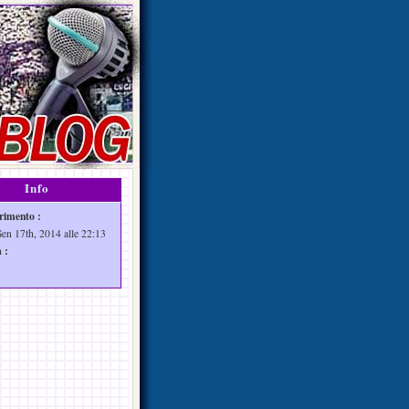
Info
rimento :
Gen 17th, 2014 alle 22:13
 :