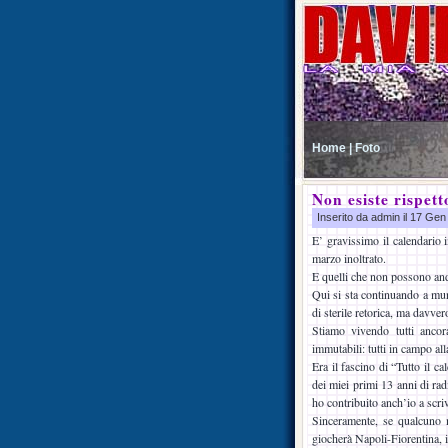
Home |
Foto
Non esiste rispett
Inserito da admin il 17 Ge
E’ gravissimo il calendario i
marzo inoltrato.
E quelli che non possono an
Qui si sta continuando a mun
di sterile retorica, ma davver
Stiamo vivendo tutti ancor
immutabili: tutti in campo all
Era il fascino di “Tutto il 
dei miei primi 13 anni di ra
ho contribuito anch’io a scriv
Sinceramente, se qualcuno 
giocherà Napoli-Fiorentina, 