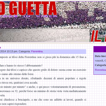
o
n 2014 10:13 pm. Categoria:
Fiorentina
.
Data inse
mposto ai tifosi della Fiorentina: non si gioca più la domenica alle 15 fino a
venerdì, 
Categoria
dare e hanno lo stesso l’abbonamento?
gere dai tifosi e capisco che questo grido di dolore suona come un esercizio
Fiorentina
o siamo allo stremo delle forze.
a in un universo dorato, sfruttando decenni di amore popolare e regole
a stessa ora, qualsiasi cosa accada.
calcio minuto per minuto” e anche, e qui pecco volontariamente di presunzione,
diocronaca su 32, perché forse un minimo di storia viola viola mediaticamente
erla.
mi chiedesse a bruciapelo, a me che sono un addetto ai lavori, quando si
io non saprei rispondere.