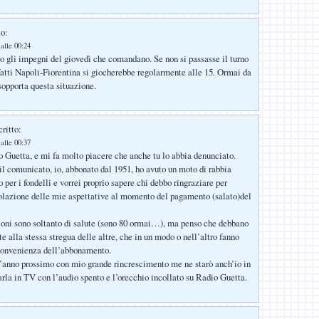
to:
alle 00:24
no gli impegni del giovedì che comandano. Se non si passasse il turno
fatti Napoli-Fiorentina si giocherebbe regolarmente alle 15. Ormai da
sopporta questa situazione.
ritto:
alle 00:37
ro Guetta, e mi fa molto piacere che anche tu lo abbia denunciato.
il comunicato, io, abbonato dal 1951, ho avuto un moto di rabbia
per i fondelli e vorrei proprio sapere chi debbo ringraziare per
olazione delle mie aspettative al momento del pagamento (salato)del
oni sono soltanto di salute (sono 80 ormai…), ma penso che debbano
e alla stessa stregua delle altre, che in un modo o nell’altro fanno
convenienza dell’abbonamento.
l’anno prossimo con mio grande rincrescimento me ne starò anch’io in
arla in TV con l’audio spento e l’orecchio incollato su Radio Guetta.