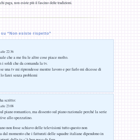
chi paga, non esiste più il fascino delle tradizioni.
su “Non esiste rispetto”
alle 22:36
ale che a me fra le altre cose piace molto.
n i soldi che da comanda la tv.
e una tv mi riprendesse mentre lavoro e per farlo mi dicesse di
 lo farei senza problemi
ha scritto:
alle 23:08
ul piano romantico, ma dissento sul piano razionale perché la serie
tive allo spezzatino.
iano non fosse schiavo delle televisioni tutto questo non
 dal momento che i fatturati delle squadre italiane dipendono in
introti delle tv c’è ben poco da fare.