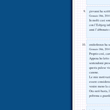
ha scrit
giovanni
Gennaio 18th, 2014 
In molti casi so
con l’Esbjerg in
anni l’abbonato 
ha sc
emiliofirenze
Gennaio 18th, 2014 
Proprio così, ca
Appena ho letto 
sentendomi preso 
questa palese vi
canone.
Le mie motivazi
essere considerat
venire meno la 
Ora oerò basta, 
poltrona a guard