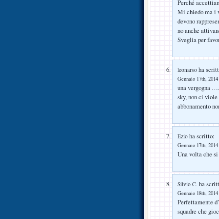
Perché accettiam
Mi chiedo ma i v
devono rappresen
no anche attivan
Sveglia per fav
ha scritt
leonarso
Gennaio 17th, 2014 
una vergogna ….
sky, non ci viol
abbonamento non
ha scritto:
Ezio
Gennaio 17th, 2014 
Una volta che si 
ha scrit
Silvio C.
Gennaio 18th, 2014 
Perfettamente d’
squadre che gioc