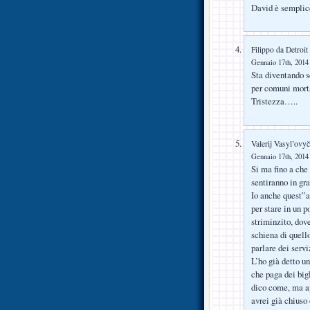
David è sempli
Filippo da Detroit
Gennaio 17th, 2014 
Sta diventando s
per comuni mort
Tristezza…..
Valerij Vasyl’ovy
Gennaio 17th, 2014 
Si ma fino a che
sentiranno in gra
Io anche quest”a
per stare in un 
striminzito, dov
schiena di quello
parlare dei servi
L’ho già detto un
che paga dei bigl
dico come, ma an
avrei già chiuso