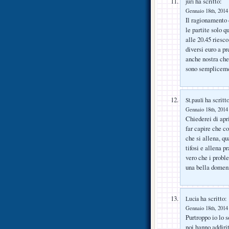
ha scritto:
juri
Gennaio 18th, 2014 
Il ragionamento 
le partite solo q
alle 20.45 riesco
diversi euro a p
anche nostra che
sono sempliceme
ha scritto
St.pauli
Gennaio 18th, 2014 
Chiederei di apr
far capire che c
che si allena, qu
tifosi e allena p
vero che i probl
una bella domeni
ha scritto:
Lucia
Gennaio 18th, 2014 
Purtroppo io lo 
noi hanno addirit