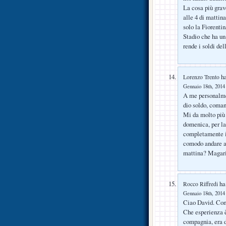
La cosa più grav
alle 4 di mattina
solo la Fiorentin
Stadio che ha un 
rende i soldi de
ha
Lorenzo Trento
Gennaio 18th, 2014 
A me personalmen
dio soldo, coman
Mi da molto più 
domenica, per la 
completamente il
comodo andare a 
mattina? Magari 
ha 
Rocco Riffredi
Gennaio 18th, 2014 
Ciao David. Com
Che esperienza è
compagnia, era d