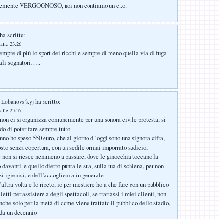
cemente VERGOGNOSO, noi non contiamo un c..o.
ha scritto:
alle 23:26
empre di più lo sport dei ricchi e sempre di meno quella via di fuga
ali sognatori…..
ha scritto:
č Lobanovs’kyj
alle 23:35
 non ci si organizza comunemente per una sonora civile protesta, si
do di poter fare sempre tutto
nno ho speso 550 euro, che al giorno d ‘oggi sono una signora cifra,
posto senza copertura, con un sedile ormai imporrato sudicio,
e non si riesce nemmeno a passare, dove le ginocchia toccano la
 davanti, e quello dietro punta le sua, sulla tua di schiena, per non
zi igienici, e dell’accoglienza in generale
’altra volta e lo ripeto, io per mestiere ho a che fare con un pubblico
ietti per assistere a degli spettacoli, se trattassi i miei clienti, non
che solo per la metà di come viene trattato il pubblico dello stadio,
 da un decennio