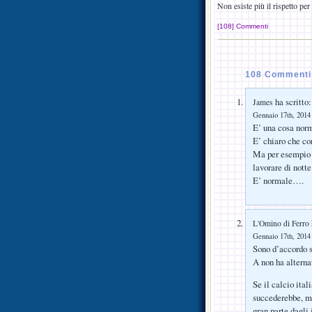
Non esiste più il rispetto per 
[108] Commenti
108 Commenti 
ha scritto:
James
Gennaio 17th, 2014 
E’ una cosa norm
E’ chiaro che co
Ma per esempio s
lavorare di notte
E’ normale….
L'Omino di Ferro
Gennaio 17th, 2014 
Sono d’accordo s
A non ha alterna
Se il calcio ital
succederebbe, ma
gran parte dagli 