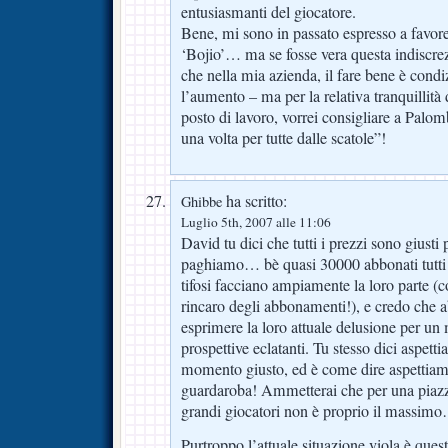
entusiasmanti del giocatore.
Bene, mi sono in passato espresso a favore 
‘Bojio’… ma se fosse vera questa indiscre
che nella mia azienda, il fare bene è cond
l’aumento – ma per la relativa tranquillit
posto di lavoro, vorrei consigliare a Palom
una volta per tutte dalle scatole”!
ha scritto:
Ghibbe
Luglio 5th, 2007 alle 11:06
David tu dici che tutti i prezzi sono giusti 
paghiamo… bè quasi 30000 abbonati tutti 
tifosi facciano ampiamente la loro parte (
rincaro degli abbonamenti!), e credo che abb
esprimere la loro attuale delusione per u
prospettive eclatanti. Tu stesso dici aspett
momento giusto, ed è come dire aspettiamo i
guardaroba! Ammetterai che per una piazz
grandi giocatori non è proprio il massim
Purtroppo l’attuale situazione viola è quest