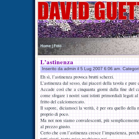
Home |
Foto
L’astinenza
Inserito da admin il 5 Lug 2007 6:06 am. Categor
Eh sì, l’astinenza provoca brutti scherzi.
L’astinenza dal sesso, dai piaceri della tavola e pure q
Accade così che a cinquanta giorni dalla fine del
come sfogare i nostri sani istinti primordiali legati 
fritto del calciomercato.
Il sapore, diciamoci la verità, è per ora quello della 
proprio di poco.
Ma noi non siamo convalescenti, più semplicemente 
al prezzo giusto.
Certo che con l’astinenza cresce l’impazienza, perch
tutti giusti, tanto mica paghiamo noi.