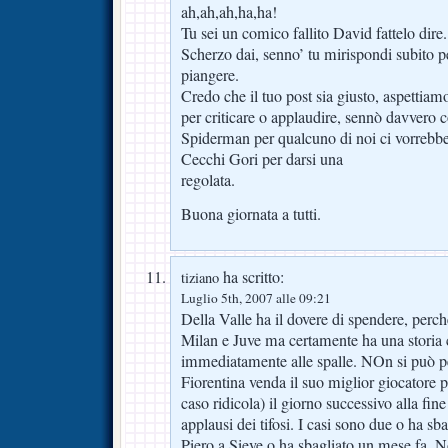
ah,ah,ah,ha,ha!
Tu sei un comico fallito David fattelo dire.
Scherzo dai, senno’ tu mirispondi subito p
piangere.
Credo che il tuo post sia giusto, aspettiam
per criticare o applaudire, sennò davvero
Spiderman per qualcuno di noi ci vorrebb
Cecchi Gori per darsi una
regolata.
Buona giornata a tutti.
ha scritto:
tiziano
Luglio 5th, 2007 alle 09:21
Della Valle ha il dovere di spendere, perch
Milan e Juve ma certamente ha una storia 
immediatamente alle spalle. NOn si può pe
Fiorentina venda il suo miglior giocatore p
caso ridicola) il giorno successivo alla fin
applausi dei tifosi. I casi sono due o ha sb
Piero a Sieve o ha sbagliato un mese fa. No