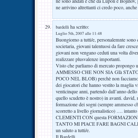
ne sono andati e che da Lupoli e Bojinov, 
ne arrivino altrettanti ci credo poco, anch
ha scritto:
bardelli
Luglio 5th, 2007 alle 11:48
Buongiorno a tutti/e, personalemnte sono 
societaria, giovani talentuosi da fare cresc
giovani non vengano ceduti una volta divent
realizzare plusvalenze importanti.
Visto che parliamo di mercato propongo
AMMESSO CHE NON SIA GIà STAT
POCO NEL BLOB) perchè non facciamo la
dei giocatori che hanno vestito la maglia vi
venticinque anni, partendo dall’anno dell
quello scudetto è nostro) in avanti. david,
formazione dei sogni (sempre ammesso ch
scorretto a livello giornalistico) …. intan
CLEMENTI CON questa FORMAZIO
TANTO MI PIACE FARE BAGNI CAL
un saluto a tutti/e.
Il Bardelli