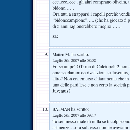
ecc..ecc..ecc.. gli altri comprano oliveira,
bidone……
Ora tutti a strapparsi i capelli perchè vend
“bidonecampione”….. (che ha giocato 5 pa
di 5 anni ragionerebbero meglio…….
zac
ha scritto:
Matteo M.
Luglio 5th, 2007 alle 08:58
Forse un po’ OT: ma di Calciopoli-2 non s
emerse clamorose rivelazioni su Juventus,
altro? Non era emerso chiaramente che in C
una delle parti lese e non certo la società 
Juventus?
ha scritto:
BATMAN
Luglio 5th, 2007 alle 09:17
Tu sei messo male di nulla se ti colpiscono
astinenze….ora sul sesso non ne avevamo