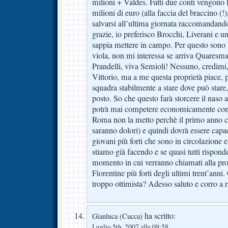
milioni + Valdes. Fatti due conti vengono
milioni di euro (alla faccia del braccino (!)
salvarsi all’ultima giornata raccomandando
grazie, io preferisco Brocchi, Liverani e un
sappia mettere in campo. Per questo sono 
viola, non mi interessa se arriva Quaresma
Prandelli, viva Semioli! Nessuno, credimi,
Vittorio, ma a me questa proprietà piace, p
squadra stabilmente a stare dove può stare, 
posto. So che questo farà storcere il naso 
potrà mai competere economicamente con I
Roma non la metto perchè il primo anno 
saranno dolori) e quindi dovrà essere capac
giovani più forti che sono in circolazione e
stiamo già facendo e se quasi tutti rispond
momento in cui verranno chiamati alla pro
Fiorentine più forti degli ultimi trent’ann
troppo ottimista? Adesso saluto e corro a
ha scritto:
Gianluca (Cucca)
Luglio 5th, 2007 alle 09:58