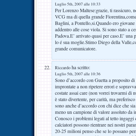
Luglio 5th, 2007 alle 10:33
Per Lorenzo Maltese:grazie, ti rassicuro, 
VCG ma di quella grande Fiorentina,come 
Baglini, a Pontello,si.Quando ero giovane
addentro alle cose viola. Si sono stato a 
Padova.E’ arrivato quasi per caso.E’ una 
lo é sua moglie.Stimo Diego della Valle,co
grande comunicatore.
ha scritto:
Riccardo
Luglio 5th, 2007 alle 10:36
Sono d’accordo con Guetta a proposito di 
improntate a non ripetere errori e sopravva
costate assai care (non vorrei trovarmi d
è stato divertente, per carità, ma preferi
sono anche d’accordo con chi dice che sia l
meno un campione di valore assoluto da in
Conosco i problemi legati al tetto ingaggi d
calciatori possono rientrare nei nostri par
20-25 milioni penso che se lo possano per