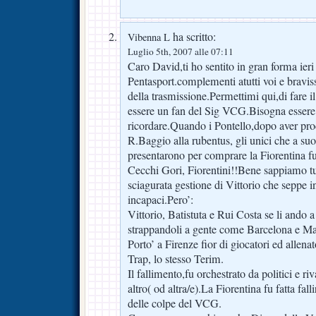
ha scritto:
Vibenna L
Luglio 5th, 2007 alle 07:11
Caro David,ti ho sentito in gran forma ieri 
Pentasport.complementi atutti voi e bravis
della trasmissione.Permettimi qui,di fare i
essere un fan del Sig VCG.Bisogna essere tu
ricordare.Quando i Pontello,dopo aver pr
R.Baggio alla rubentus, gli unici che a suo
presentarono per comprare la Fiorentina f
Cecchi Gori, Fiorentini!!Bene sappiamo tu
sciagurata gestione di Vittorio che seppe i
incapaci.Pero’:
Vittorio, Batistuta e Rui Costa se li ando
strappandoli a gente come Barcelona e Mars
Porto’ a Firenze fior di giocatori ed allenat
Trap, lo stesso Terim.
Il fallimento,fu orchestrato da politici e ri
altro( od altra/e).La Fiorentina fu fatta fall
delle colpe del VCG.