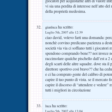
giocatori per acquistarne altri di valore 
vi sia una perdita di interesse nell’atto de
della proprietà medesima.
ha scritto:
gianluca
Luglio 5th, 2007 alle 12:39
ciao david, volevo farti una domanda: perchè
nonchè corvino predicano pazienza a destr
società via via ci soffiano tutti i giocatori m
spendono comprando bene?? noi invece no
raccimolare qualche pischello dall’est a 2 e
degli scarti delle altre squadre. dove sta il
direttore sportivo così bravo?? che ha cedut
e ci ha comprato gente del calibro di pot
capire il tuo punto di vista. se il mercato fo
capire il discorso di “attendere e vedere” 
tutti i migliori in circolazione
ha scritto:
luca
Luglio 5th, 2007 alle 13:04