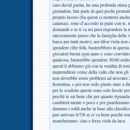
caro david guetta, ho una profonda stima p
giornalisti, fate parte di quei pochi giornali
proprio lavoro (fra questi ci metterei anche
calamai), sono d’accordo in parte con te, m
domande e se ti va mi puoi rispondere la m
sinceramente penso che la famiglia della va
barca per tanti motivi, noi tifosi viola non
spendere cifre folli, basterebbero in quest
giocatori buoni ogni anno e sono convinto
qualcosa, basterebbe spendere 30/40 milion
questi li abbiamo già con la vendita di toni
imprenditore come della valle che non gl
non dovrebbe avere problemi ad investire 2
fiorentina, e poi non vedo giusto stare a di
per lo scudetto queste sono solo favole per 
perchè te sai bene che per quanto riguarda i
cambierà niente o poco e poi guarderanno 
daranno i soldi anche in base alla classific
può arrivare 6/7/8 se ci va bene perchè toni
mancheranno. ciao e forza viola da luca