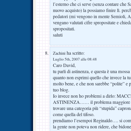
l’esterno che ci serve (senza contare che 
nuovo acquisto) la possiamo finire lì. perc
pedatori (mi vengono in mente Semioli, Ab
vengano valutati cifre spropositate e chied
spropositati.
saluti
ha scritto:
Zachini
Luglio 5th, 2007 alle 08:48
Caro David,
tu parli di astinenza, e questa è una mossa
quanto non esprimi quello che invece la tu
molto bene, e che non sarebbe “polite” e 
tuo blog.
Io invece non ho problemi a dirlo: 
ASTINENZA…… il problema maggiore è ch
trovare una categoria più “stupida” capro
come quella del tifoso.
prendiamo l’esempoi Reginaldo…. si com
la gente non poteva non ridere, che bido