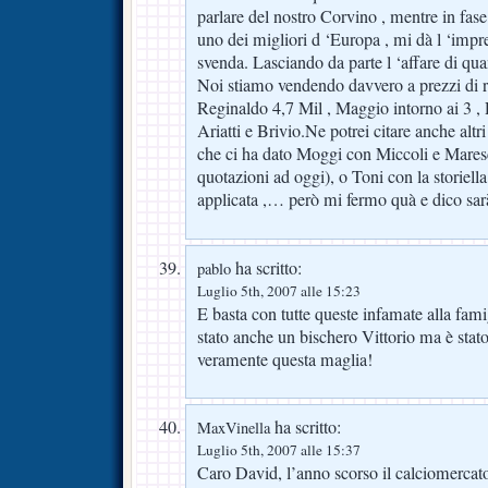
parlare del nostro Corvino , mentre in fase
uno dei migliori d ‘Europa , mi dà l ‘imp
svenda. Lasciando da parte l ‘affare di qu
Noi stiamo vendendo davvero a prezzi di r
Reginaldo 4,7 Mil , Maggio intorno ai 3 ,
Ariatti e Brivio.Ne potrei citare anche altr
che ci ha dato Moggi con Miccoli e Maresc
quotazioni ad oggi), o Toni con la storiel
applicata ,… però mi fermo quà e dico sa
ha scritto:
pablo
Luglio 5th, 2007 alle 15:23
E basta con tutte queste infamate alla fam
stato anche un bischero Vittorio ma è stat
veramente questa maglia!
ha scritto:
MaxVinella
Luglio 5th, 2007 alle 15:37
Caro David, l’anno scorso il calciomercato