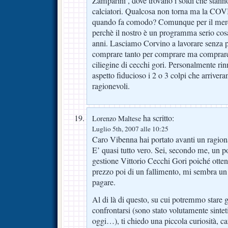
Zamparini , dove trovano i soldi che stann
calciatori. Qualcosa non torna ma la COVI
quando fa comodo? Comunque per il merc
perchè il nostro è un programma serio cos
anni. Lasciamo Corvino a lavorare senza 
comprare tanto per comprare ma comprare 2
ciliegine di cecchi gori. Personalmente r
aspetto fiducioso i 2 o 3 colpi che arriver
ragionevoli.
ha scritto:
Lorenzo Maltese
Luglio 5th, 2007 alle 10:25
Caro Vibenna hai portato avanti un ragion
E’ quasi tutto vero. Sei, secondo me, un po
gestione Vittorio Cecchi Gori poiché otte
prezzo poi di un fallimento, mi sembra un 
pagare.
Al di là di questo, su cui potremmo stare g
confrontarsi (sono stato volutamente sint
oggi…), ti chiedo una piccola curiosità, c