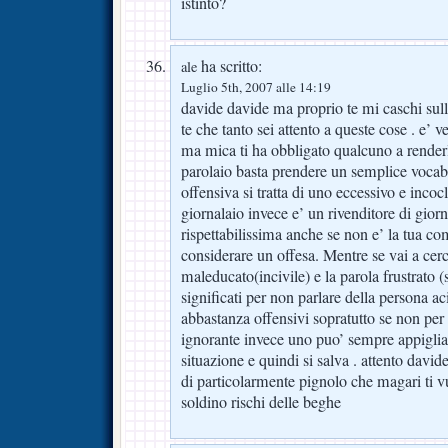
istinto?
ha scritto:
ale
Luglio 5th, 2007 alle 14:19
davide davide ma proprio te mi caschi sul
te che tanto sei attento a queste cose . e’ 
ma mica ti ha obbligato qualcuno a render
parolaio basta prendere un semplice vocabo
offensiva si tratta di uno eccessivo e incoc
giornalaio invece e’ un rivenditore di giorn
rispettabilissima anche se non e’ la tua c
considerare un offesa. Mentre se vai a cerc
maleducato(incivile) e la parola frustrato (s
significati per non parlare della persona a
abbastanza offensivi sopratutto se non per 
ignorante invece uno puo’ sempre appigliars
situazione e quindi si salva . attento david
di particolarmente pignolo che magari ti v
soldino rischi delle beghe