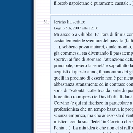
filosofo napoletano è puramente casuale.. )
ha scritto:
Jericho
Luglio 5th, 2007 alle 12:16
Mi associo a Ghibbe. E’ l’ora di finirla co
costantemente le sventure del passato (fall
…), sebbene possa aiutarci, quale monito, 
già commessi, sta diventando il passatempo
sportivi al fine di stornare l’attenzione de
principale, ovvero la serietà e soprattutto 
acquisti di questo anno; il panorama dei gi
quelli in procinto di esserlo non è per nien
abbastanza stranamente ed in contraso con 
sorta di “volontà” collettiva da parte di qua
fiorentino (compreso te David) di affidars
Corvino (e qui mi riferisco in particolare 
professionista che un tempo basava le prop
scienza empirica, ma che adesso sta diven
mistico, con la sua “fede” in Corvino che s
Penta…). La mia idea è che non ci si raff