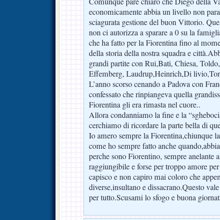
Comunque pare chiaro che Diego della Val
economicamente abbia un livello non parag
sciagurata gestione del buon Vittorio. Qu
non ci autorizza a sparare a 0 su la famigl
che ha fatto per la Fiorentina fino al mome
della storia della nostra squadra e città.A
grandi partite con Rui,Bati, Chiesa, Toldo
Effemberg, Laudrup,Heinrich,Di livio,Torri
L’anno scorso cenando a Padova con Fran
confessato che rinpiangeva quella grandis
Fiorentina gli era rimasta nel cuore..
Allora condanniamo la fine e la “sghebo
cerchiamo di ricordare la parte bella di qu
Io amero sempre la Fiorentina,chiunque la 
come ho sempre fatto anche quando,abbiam
perche sono Fiorentino, sempre anelante a
raggiungibile e forse per troppo amore pe
capisco e non capiro mai coloro che appen
diverse,insultano e dissacrano.Questo vale
per tutto.Scusami lo sfogo e buona giornat