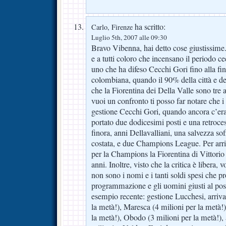
ha scritto:
Carlo, Firenze
Luglio 5th, 2007 alle 09:30
Bravo Vibenna, hai detto cose giustissime.
e a tutti coloro che incensano il periodo ce
uno che ha difeso Cecchi Gori fino alla fin
colombiana, quando il 90% della città e del
che la Fiorentina dei Della Valle sono tre a
vuoi un confronto ti posso far notare che i 
gestione Cecchi Gori, quando ancora c’er
portato due dodicesimi posti e una retroces
finora, anni Dellavalliani, una salvezza soff
costata, e due Champions League. Per arriv
per la Champions la Fiorentina di Vittorio
anni. Inoltre, visto che la critica è libera, v
non sono i nomi e i tanti soldi spesi che p
programmazione e gli uomini giusti al post
esempio recente: gestione Lucchesi, arriva
la metà!), Maresca (4 milioni per la metà!)
la metà!), Obodo (3 milioni per la metà!)