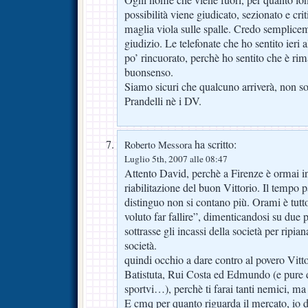
possibilità viene giudicato, sezionato e cri
maglia viola sulle spalle. Credo semplicem
giudizio. Le telefonate che ho sentito ieri 
po’ rincuorato, perchè ho sentito che è ri
buonsenso.
Siamo sicuri che qualcuno arriverà, non so
Prandelli nè i DV.
ha scritto:
Roberto Messora
Luglio 5th, 2007 alle 08:47
Attento David, perchè a Firenze è ormai i
riabilitazione del buon Vittorio. Il tempo pa
distinguo non si contano più. Orami è tutto
voluto far fallire”, dimenticandosi su due p
sottrasse gli incassi della società per ripian
società.
quindi occhio a dare contro al povero Vitto
Batistuta, Rui Costa ed Edmundo (e pure d
sportvi…), perchè ti farai tanti nemici, ma
E cmq per quanto riguarda il mercato, io d