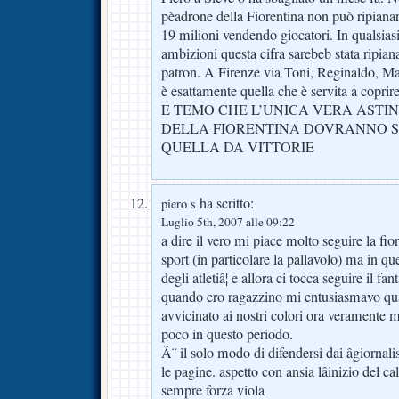
pèadrone della Fiorentina non può ripianar
19 milioni vendendo giocatori. In qualsia
ambizioni questa cifra sarebeb stata ripian
patron. A Firenze via Toni, Reginaldo, Mag
è esattamente quella che è servita a cop
E TEMO CHE L’UNICA VERA ASTIN
DELLA FIORENTINA DOVRANNO S
QUELLA DA VITTORIE
ha scritto:
piero s
Luglio 5th, 2007 alle 09:22
a dire il vero mi piace molto seguire la fioren
sport (in particolare la pallavolo) ma in qu
degli atletiâ¦ e allora ci tocca seguire il fa
quando ero ragazzino mi entusiasmavo qu
avvicinato ai nostri colori ora veramente 
poco in questo periodo.
Ã¨ il solo modo di difendersi dai âgiornal
le pagine. aspetto con ansia lâinizio del ca
sempre forza viola