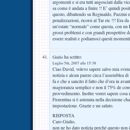
argomenti e si era tutti angosciati dalla vic
sa come è andata a finire !! E’ quindi posit
questo, dibattendo su Reginaldo, Pazzini e
penalizzazioni, ricorsi al Tar etc !!! Era d
un’estate “normale” come questa, con un F
grossi problemi e con grandi prospettive d
essere realisti e godiamoci questi momenti
ha scritto:
Giulio
Luglio 5th, 2007 alle 15:38
Ciao David, volevo sapere salvo mia svist
notizia e alcun parere circa l’assemblea di
fa e che a sancito il fatto che d’ora in avan
magioranza semplice e non il 75% de conse
provvedimento. Inoltre vorrei sapere cosa n
Fiorentina si è astenuta nella decisione ch
impostazione. Grazie e un saluto.
RISPOSTA
Caro Giulio,
non ne ho dato notizia perché questo non 