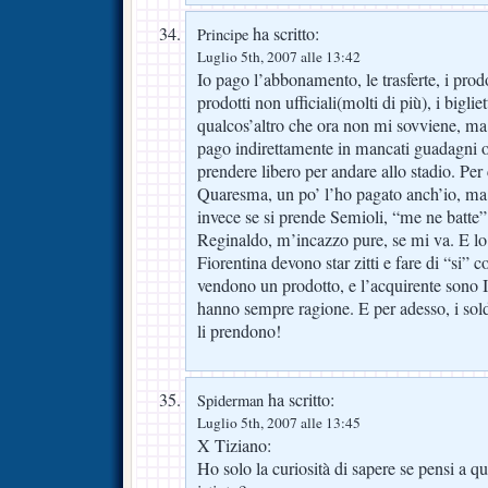
ha scritto:
Principe
Luglio 5th, 2007 alle 13:42
Io pago l’abbonamento, le trasferte, i prodot
prodotti non ufficiali(molti di più), i biglie
qualcos’altro che ora non mi sovviene, ma 
pago indirettamente in mancati guadagni o
prendere libero per andare allo stadio. Per 
Quaresma, un po’ l’ho pagato anch’io, ma
invece se si prende Semioli, “me ne batte” 
Reginaldo, m’incazzo pure, se mi va. E lo 
Fiorentina devono star zitti e fare di “si” 
vendono un prodotto, e l’acquirente sono I
hanno sempre ragione. E per adesso, i so
li prendono!
ha scritto:
Spiderman
Luglio 5th, 2007 alle 13:45
X Tiziano:
Ho solo la curiosità di sapere se pensi a qu