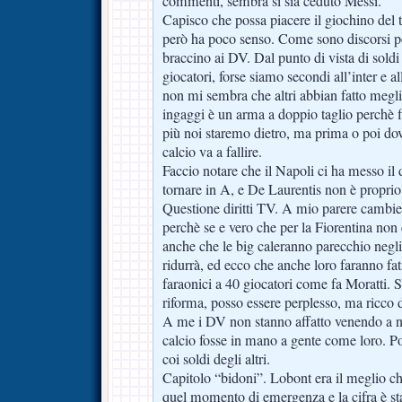
commenti, sembra si sia ceduto Messi.
Capisco che possa piacere il giochino del t
però ha poco senso. Come sono discorsi po
braccino ai DV. Dal punto di vista di soldi
giocatori, forse siamo secondi all’inter e a
non mi sembra che altri abbian fatto megli
ingaggi è un arma a doppio taglio perchè f
più noi staremo dietro, ma prima o poi do
calcio va a fallire.
Faccio notare che il Napoli ci ha messo il 
tornare in A, e De Laurentis non è propri
Questione diritti TV. A mio parere cambi
perchè se e vero che per la Fiorentina non
anche che le big caleranno parecchio negli i
ridurrà, ed ecco che anche loro faranno fat
faraonici a 40 giocatori come fa Moratti. S
riforma, posso essere perplesso, ma ricco 
A me i DV non stanno affatto venendo a no
calcio fosse in mano a gente come loro. Poi 
coi soldi degli altri.
Capitolo “bidoni”. Lobont era il meglio che
quel momento di emergenza e la cifra è st