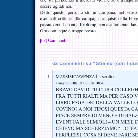
essere agitati noi.
Detto questo, però, io sto in campana, nel senso
eventuali critiche alla campagna acquisti della Fior
passato con Lobont e Kroldrup, non esattamente due af
Ora comunque è troppo presto.
[62] Commenti
62 Commenti su “Stiamo (con fidu
ha scritto:
MASSIMO/AVENZA
Giugno 30th, 2007 alle 08:43
BRAVO DAVID TU I TUOI COLLEGH
FRA TUTTI RIALTI MA PER CASO VI
LIBRO PAGA DEI DELLA VALLE CO
COVINO? A NOI TIFOSI QUESTA 
PIACE SEMPRE DI MENO E DI BAL
EVENTUALE SEMIOLI – UN MESE D
CHIEVO MA SCHERZIAMO? – CI F
PERPLESSI. COSA SI DEVE FARE S