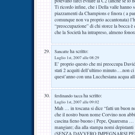
potevano farci evitare la C2 (anche se io h
Ti ricordo infine, che i Della valle hanno 
piazzamenti da Champions e finora ( a part
comunque non va proprio accantonata) l’
“preoccupazione” di chi storce la bocca è qu
che la Società ha intrapreso, almeno fonor
ha scritto:
Sancatte
Luglio 1st, 2007 alle 08:29
E’ proprio questo che mi preoccupa Dav
stati 2 acquiti dell’ultimo minuto….non ci
quest’anno con una Lucchesiana acqua all
ha scritto:
ferdinando tacca
Luglio 1st, 2007 alle 09:02
Mah … in toscana si dice “fatti un buon 
che il nostro buon nome Corvino non abbi
cascina fieno buono ( Pepe, Quaresma … o
mangiare; dia alla stampa nomi depistanti 
(SENZA DAVVERO IMPEGNARSI PE