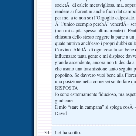
societÃ di calcio meravigliosa, ma, sopra
rendere ai fiorentini anche fuori dal camp
per me, a te non so) l’Orgoglio calpestato
Ã¨ l’unico esempio perchÃ¨ venerdÃ¬ ser
(non mi capita spesso ultimamente) il Penta
chiusura dello stesso reggere la parte a un
quale nutriva anch’esso i propri dubbi sul
Corvino. AldilÃ di ogni cosa tu sai bene 
influenzare tanta gente e mi dispiace davve
grande ascendente, ancora non ti decida a 
che usano una trasmissione tanto seguita p
popolino. Se davvero vuoi bene alla Fiore
una posizione netta come sei solito fare q
RISPOSTA
Io sono estremamente fiducioso, ma aspetto
giudicare.
Il mio “stare in campana” si spiega cosÃ¬
David
ha scritto:
Iuri