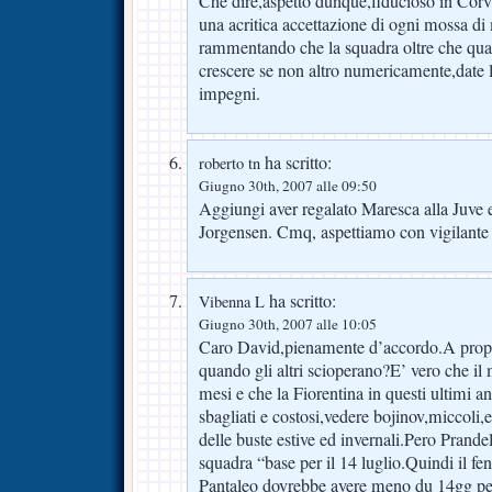
Che dire,aspetto dunque,fiducioso in Cor
una acritica accettazione di ogni mossa di 
rammentando che la squadra oltre che qua
crescere se non altro numericamente,date l
impegni.
ha scritto:
roberto tn
Giugno 30th, 2007 alle 09:50
Aggiungi aver regalato Maresca alla Juve ed
Jorgensen. Cmq, aspettiamo con vigilante 
ha scritto:
Vibenna L
Giugno 30th, 2007 alle 10:05
Caro David,pienamente d’accordo.A propos
quando gli altri scioperano?E’ vero che il
mesi e che la Fiorentina in questi ultimi a
sbagliati e costosi,vedere bojinov,miccoli,et
delle buste estive ed invernali.Pero Prande
squadra “base per il 14 luglio.Quindi il fe
Pantaleo dovrebbe avere meno du 14gg per