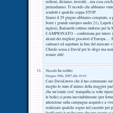
milioni, diciamo, investiti…ma cosa cerc
pretendiamo. Ti ricordo che abbiamo vinto, 
scudetti e qualche coppa STOP.
Siamo il 29 giugno abbiamo comprato, a p
borre ( grande europeo under 21), Lupoli 
inglesi), Balzaretti (ottimo rinforzo p
CAMPIONATO – confermata per intero ) e s
alcuni dei migliori giocatori d’Europa….
calmarci ed aspettare la fine del mercato v
Chiedo scusa a David per lo sfogo ma non s
restare zitti!
ha scritto:
Niccolò
Giugno 30th, 2007 alle 10:43
Caro David,trovo che il tuo commento sul 
meglio lo stato d’animo della maggior parte
che un’estate cosi’ tranquilla (a volte rip
le bolle) ci porta inevitabilmente (per fortu
attenzione sulla campagna acquisti e a vive
realizzare qualche sogno nel cassetto per 
livelli però è anche vero che,per quanto si