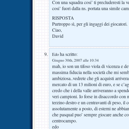
Con una squadra cosi’ ti precluderesti la 
cosi’ fuori dalla ns. portata una simile ca
RISPOSTA
Purtroppo sì, per gli ingaggi dei giocatori.
Ciao,
David
ha scritto:
Edo
Giugno 30th, 2007 alle 10:34
mah, io son un tifoso viola di vicenza e d
massima fiducia nella società che mi semb
ambiziosa..vedrete che gli acquisti arriver
mercato di un 13 milioni di euro, e se c’a
credo che i della valle arriveranno a spend
veri campioni. Io forse in disaccordo con 
terzino destro e un centravanti di peso, i
assolutamente a posto, di esterni ne abb
che pasqual puo’ sempre giocare anche com
centrocampo.
edo