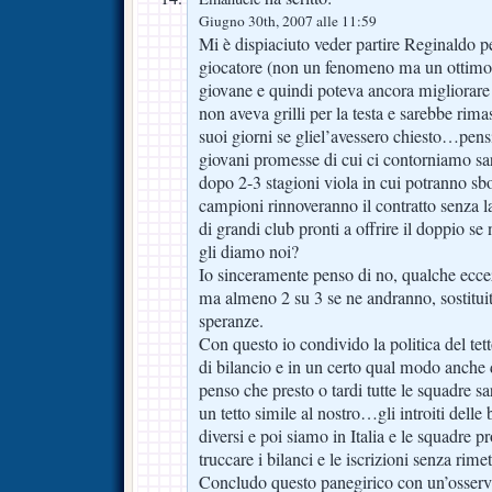
Giugno 30th, 2007 alle 11:59
Mi è dispiaciuto veder partire Reginaldo p
giocatore (non un fenomeno ma un ottimo g
giovane e quindi poteva ancora migliorare
non aveva grilli per la testa e sarebbe rimas
suoi giorni se gliel’avessero chiesto…pens
giovani promesse di cui ci contorniamo sar
dopo 2-3 stagioni viola in cui potranno sb
campioni rinnoveranno il contratto senza la
di grandi club pronti a offrire il doppio se 
gli diamo noi?
Io sinceramente penso di no, qualche ecce
ma almeno 2 su 3 se ne andranno, sostituiti
speranze.
Con questo io condivido la politica del tet
di bilancio e in un certo qual modo anche
penso che presto o tardi tutte le squadre sar
un tetto simile al nostro…gli introiti dell
diversi e poi siamo in Italia e le squadre 
truccare i bilanci e le iscrizioni senza rime
Concludo questo panegirico con un’osserv