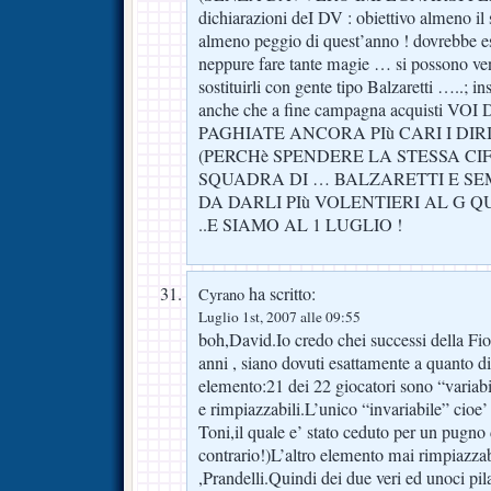
dichiarazioni deI DV : obiettivo almeno il 
almeno peggio di quest’anno ! dovrebbe es
neppure fare tante magie … si possono ve
sostituirli con gente tipo Balzaretti …..;
anche che a fine campagna acquisti V
PAGHIATE ANCORA PIù CARI I DIR
(PERCHè SPENDERE LA STESSA CI
SQUADRA DI … BALZARETTI E SE
DA DARLI PIù VOLENTIERI AL G Q
..E SIAMO AL 1 LUGLIO !
ha scritto:
Cyrano
Luglio 1st, 2007 alle 09:55
boh,David.Io credo chei successi della Fio
anni , siano dovuti esattamente a quanto di
elemento:21 dei 22 giocatori sono “variabil
e rimpiazzabili.L’unico “invariabile” cioe’
Toni,il quale e’ stato ceduto per un pugno
contrario!)L’altro elemento mai rimpiazza
,Prandelli.Quindi dei due veri ed unoci pil