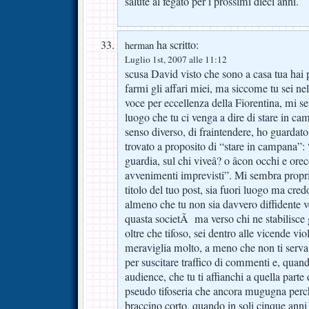
salute al fegato per i prossimi dieci anni.
ha scritto:
herman
Luglio 1st, 2007 alle 11:12
scusa David visto che sono a casa tua hai p
farmi gli affari miei, ma siccome tu sei nel
voce per eccellenza della Fiorentina, mi 
luogo che tu ci venga a dire di stare in ca
senso diverso, di fraintendere, ho guardat
trovato a proposito di “stare in campana”: “
guardia, sul chi viveâ? o âcon occhi e ore
avvenimenti imprevisti”. Mi sembra propri
titolo del tuo post, sia fuori luogo ma cred
almeno che tu non sia davvero diffidente v
quasta societÃ ma verso chi ne stabilisce g
oltre che tifoso, sei dentro alle vicende vio
meraviglia molto, a meno che non ti serva
per suscitare traffico di commenti e, quan
audience, che tu ti affianchi a quella parte
pseudo tifoseria che ancora mugugna perch
braccino corto, quando in soli cinque ann