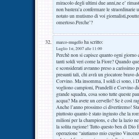
miracolo degli ultimi due anni,ne e’ rima
non bastera’a confermare le straordinarie 
notato un mutismo di voi giornalisti,poutt
omertoso.Perche’?
ha scritto:
marco-mugello
Luglio 1st, 2007 alle 11:00
Perchè non si capisce quanto ogni giorno c
tanti soldi veri come la Fiore? Quando que
e sconsiderati avranno preso a carissimo 
presunti tali, chi avrà un giocatore bravo d
Corvino. Ma insomma, I soldi ci sono, i D
vogliono campioni, Prandelli e Corvino d
grande squadra, cosa sono tutte queste pau
acqua? Ma avete un cervello? Se è così ra
Anche l’anno prossimo ci divertiremo! Stat
piuttosto quanto è stato ingiusto che la ro
milioni per la champions, e che la lazio ne 
la solita ragione! Tutto questo ben di Dio f
operazione “aiutiamo mio cugino Vincenzo