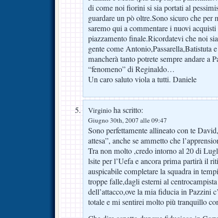
di come noi fiorini si sia portati al pessim
guardare un pò oltre.Sono sicuro che per 
saremo qui a commentare i nuovi acquisti e
piazzamento finale.Ricordatevi che noi sia
gente come Antonio,Passarella,Batistuta 
mancherà tanto potrete sempre andare a Pa
“fenomeno” di Reginaldo…
Un caro saluto viola a tutti. Daniele
ha scritto:
Virginio
Giugno 30th, 2007 alle 09:47
Sono perfettamente allineato con te David,
attesa”, anche se ammetto che l’apprensi
Tra non molto ,credo intorno al 20 di Lug
lsite per l’Uefa e ancora prima partirà il r
auspicabile completare la squadra in temp
troppe falle,dagli esterni al centrocampist
dell’attacco,ove la mia fiducia in Pazzini
totale e mi sentirei molto più tranquillo co