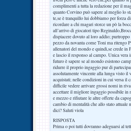
complimenti a tutta la redazione per il ma
quanto Corvino può sapere al meglio lo st
te,se è tranquillo lui dobbiamo per forza di
ricordare a chi magari storce un pò la boc
all’arrivo di giocatori tipo Reginaldo,Broc
dispiacere dovuto al loro addio; purtroppo 
pezzo da novanta come Toni ma ritengo Pr
allenatori del mondo e quindi,se crede in P
e lascio il responso al campo. Unica vera i
futuro è sapere se al mondo esistono camp
ridurre il proprio ingaggio pur di partecip
assolutamente vincente alla lunga visto il 
acquistati; nelle condizioni in cui versa il 
difficile vedere arrivare grossi nomi in riv
accettare il migliore ingaggio possibile in
e mezzo e rifiutare le altre offerte da capo
cambio di mentalità che allo stato attuale 
dici? Saluti viola
RISPOSTA
Prima o poi tutti dovranno adeguarsi al tett