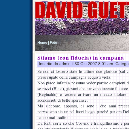
Home |
Foto
Stiamo (con fiducia) in campana
Inserito da admin il 30 Giu 2007 8:01 am. Catego
Se non ci fossero state le ultime due gloriose (sul c
preoccupato della campagna acquisti viola.
Non piace infatti a nessuno veder partire campioni d
se rozzi (Blasi), giovani che avevano toccato il cuore 
(Reginaldo) e vedere arrivare un mezzo titolare
sconosciuti di belle speranze.
Ma siccome, appunto, ci sono i due anni precede
nervosismo sia un po’ fuori luogo, perché per ora De
hanno mai tradito.
Da fonti certe so che Corvino è tranquillissimo e pe
che sta prendendo il mercato viola e se è tranquill