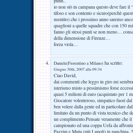
punti..
io non stò in campana questo deve fare il “b
tifoso e son contento e sicuro(perchè ques
mentito) che i prossimo anno saremo ancor
quaglioni a quelle squadre che con 150 mili
fanno gli stessi punti se non meno… c
della dimensione di Firenze…
forza viola…
ha scritto:
Daniele(Fiorentino a Milano)
Giugno 30th, 2007 alle 09:34
Ciao David,
dai commenti che leggo in giro mi sembra
isterismo misto a pessimismo forse ecce
quasi 5 milioni di euro (acquistato per
Giocatore volenteroso, simpatico fuori dal
ben volere dalla gente ed in particolare d
limitato da un punto di vista tecnico che d
un complimento.Pensate veramente che il
campionato ed una coppa Uefa da affront
Pazzini e Mutu (più Lupoli) in panchina..