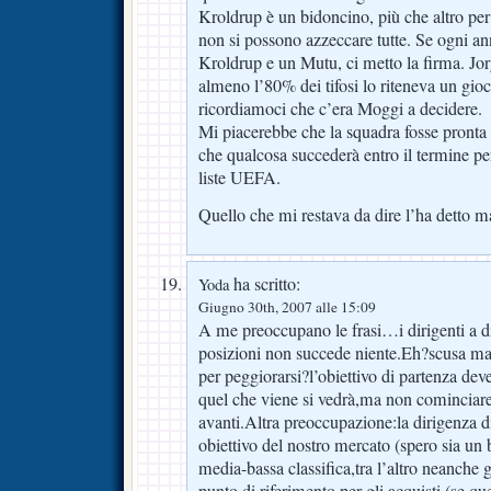
Kroldrup è un bidoncino, più che altro per
non si possono azzeccare tutte. Se ogni ann
Kroldrup e un Mutu, ci metto la firma. Jor
almeno l’80% dei tifosi lo riteneva un gioc
ricordiamoci che c’era Moggi a decidere.
Mi piacerebbe che la squadra fosse pronta p
che qualcosa succederà entro il termine pe
liste UEFA.
Quello che mi restava da dire l’ha detto m
ha scritto:
Yoda
Giugno 30th, 2007 alle 15:09
A me preoccupano le frasi…i dirigenti a di
posizioni non succede niente.Eh?scusa ma
per peggiorarsi?l’obiettivo di partenza dev
quel che viene si vedrà,ma non cominciare
avanti.Altra preoccupazione:la dirigenza d
obiettivo del nostro mercato (spero sia un 
media-bassa classifica,tra l’altro neanche 
punto di riferimento per gli acquisti (se qu