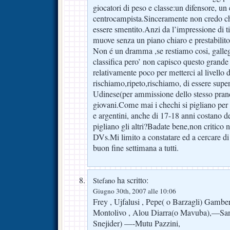
giocatori di peso e classe:un difensore, un
centrocampista.Sinceramente non credo ch
essere smentito.Anzi da l’impressione di tir
muove senza un piano chiaro e prestabilit
Non é un dramma ,se restiamo cosi, galle
classifica pero’ non capisco questo grand
relativamente poco per metterci al livello
rischiamo,ripeto,rischiamo, di essere supe
Udinese(per ammissione dello stesso prandel
giovani.Come mai i chechi si pigliano per 
e argentini, anche di 17-18 anni costano dec
pigliano gli altri?Badate bene,non critico 
DVs.Mi limito a constatare ed a cercare di
buon fine settimana a tutti.
ha scritto:
Stefano
Giugno 30th, 2007 alle 10:06
Frey , Ujfalusi , Pepe( o Barzagli) Gamb
Montolivo , Alou Diarra(o Mavuba),—Sa
Snejider) —-Mutu Pazzini,