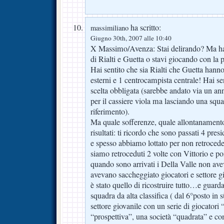
ha scritto:
massimiliano
Giugno 30th, 2007 alle 10:40
X Massimo/Avenza: Stai delirando? Ma hai
di Rialti e Guetta o stavi giocando con la 
Hai sentito che sia Rialti che Guetta hann
esterni e 1 centrocampista centrale! Hai se
scelta obbligata (sarebbe andato via un a
per il cassiere viola ma lasciando una squ
riferimento).
Ma quale sofferenze, quale allontanamento
risultati: ti ricordo che sono passati 4 pres
e spesso abbiamo lottato per non retroced
siamo retroceduti 2 volte con Vittorio e poi
quando sono arrivati i Della Valle non av
avevano saccheggiato giocatori e settore 
è stato quello di ricostruire tutto…e guar
squadra da alta classifica ( dal 6°posto in sù
settore giovanile con un serie di giocatori “
“prospettiva”, una società “quadrata” e 