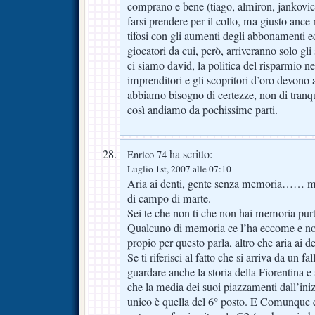
comprano e bene (tiago, almiron, jankovic 
farsi prendere per il collo, ma giusto ance 
tifosi con gli aumenti degli abbonamenti e
giocatori da cui, però, arriveranno solo gli
ci siamo david, la politica del risparmio ne
imprenditori e gli scopritori d’oro devono a
abbiamo bisogno di certezze, non di tranqu
così andiamo da pochissime parti.
ha scritto:
Enrico 74
Luglio 1st, 2007 alle 07:10
Aria ai denti, gente senza memoria…… m
di campo di marte.
Sei te che non ti che non hai memoria pur
Qualcuno di memoria ce l’ha eccome e non 
propio per questo parla, altro che aria ai de
Se ti riferisci al fatto che si arriva da un f
guardare anche la storia della Fiorentina e s
che la media dei suoi piazzamenti dall’ini
unico è quella del 6° posto. E Comunque q