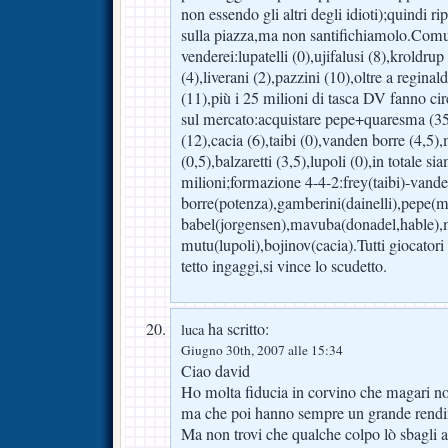
non essendo gli altri degli idioti);quindi ri
sulla piazza,ma non santifichiamolo.Co
venderei:lupatelli (0),ujifalusi (8),kroldru
(4),liverani (2),pazzini (10),oltre a reginald
(11),più i 25 milioni di tasca DV fanno cir
sul mercato:acquistare pepe+quaresma (3
(12),cacia (6),taibi (0),vanden borre (4,5)
(0,5),balzaretti (3,5),lupoli (0),in totale si
milioni;formazione 4-4-2:frey(taibi)-vand
borre(potenza),gamberini(dainelli),pepe(m
babel(jorgensen),mavuba(donadel,hable),
mutu(lupoli),bojinov(cacia).Tutti giocatori
tetto ingaggi,si vince lo scudetto.
ha scritto:
luca
Giugno 30th, 2007 alle 15:34
Ciao david
Ho molta fiducia in corvino che magari n
ma che poi hanno sempre un grande rend
Ma non trovi che qualche colpo lò sbagli 