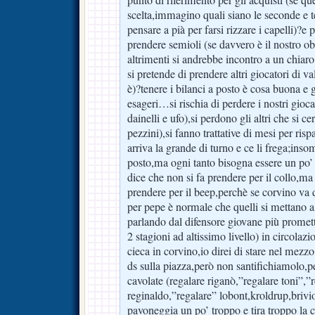
scelta,immagino quali siano le seconde e t
pensare a pià per farsi rizzare i capelli)?e 
prendere semioli (se davvero è il nostro ob
altrimenti si andrebbe incontro a un chia
si pretende di prendere altri giocatori di v
è)?tenere i bilanci a posto è cosa buona e
esageri…si rischia di perdere i nostri gioca
dainelli e ufo),si perdono gli altri che si c
pezzini),si fanno trattative di mesi per ri
arriva la grande di turno e ce li frega;ins
posto,ma ogni tanto bisogna essere un po’ 
dice che non si fa prendere per il collo,ma 
prendere per il beep,perchè se corvino va 
per pepe è normale che quelli si mettano a
parlando dal difensore giovane più promett
2 stagioni ad altissimo livello) in circolaz
cieca in corvino,io direi di stare nel mezz
ds sulla piazza,però non santifichiamolo,pe
cavolate (regalare riganò,”regalare toni”,”
reginaldo,”regalare” lobont,kroldrup,brivio
pavoneggia un po’ troppo e tira troppo la 