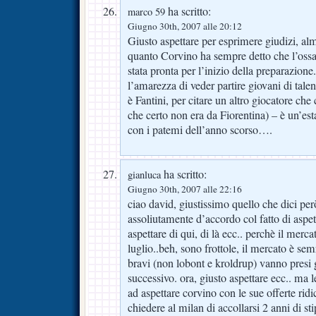
ha scritto:
marco 59
Giugno 30th, 2007 alle 20:12
Giusto aspettare per esprimere giudizi, al
quanto Corvino ha sempre detto che l’ossa
stata pronta per l’inizio della preparazio
l’amarezza di veder partire giovani di tale
è Fantini, per citare un altro giocatore che
che certo non era da Fiorentina) – è un’est
con i patemi dell’anno scorso….
ha scritto:
gianluca
Giugno 30th, 2007 alle 22:16
ciao david, giustissimo quello che dici pe
assoliutamente d’accordo col fatto di aspet
aspettare di qui, di là ecc.. perchè il merca
luglio..beh, sono frottole, il mercato è semr
bravi (non lobont e kroldrup) vanno presi 
successivo. ora, giusto aspettare ecc.. ma 
ad aspettare corvino con le sue offerte rid
chiedere al milan di accollarsi 2 anni di st