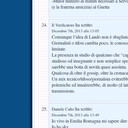
-Minor numero di minuti necessari a Selvi 
(e la fraterna amicizia) al Guetta
ha scritto:
Il Verificatore
Dicembre 7th, 2013 alle 13:05
Comunque l’idea di Lando non è sbagliata
Giornalisti o tifosi cambia poco, le conos
limitate.
La presenza in studio di qualcuno che “cap
studioso od insegnante e non semplice spett
sarebbe una botta di novità quasi assoluta.
Qualcosa di oltre il gossip, oltre la cronaca
Un mix tecnico/tifoso/giornalista eviterebbe 
polemiche ed innalzerebbe, di molto (il lato
trasmissione.
ha scritto:
Daniele Cafio
Dicembre 7th, 2013 alle 13:49
Io vivo in Emilia Romagna mi sapere dire 
Io ho sky