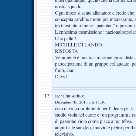
tifosi qualunque, quello che la domenica si
nostra squadra.
Ogni tifoso si sente allenatore e credo che
concepita sarebbe molto più interessante, e 
tra tifosi più o meno “patentati” o presunti t
L’ennesima trasmissione “nazionalpopolar
Che palle!!
MICHELE DI LANDO.
RISPOSTA
Veramente è una trasmissione giornalistic
partecipazione di un gruppo collaudato, p
fuori, ciao
David
ha scritto:
sacha
Dicembre 7th, 2013 alle 11:36
ciao david,complimenti per l’idea e per la 
studio,viola nel cuore e’ un programma ra
di passione viola come piace a noi tifosi.
auguri a te,sara,leo, marzio e pietro per i
televisivo.