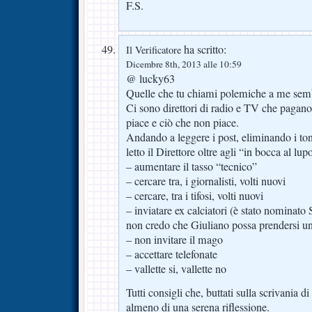
F.S.
ha scritto:
Il Verificatore
Dicembre 8th, 2013 alle 10:59
@ lucky63
Quelle che tu chiami polemiche a me semb
Ci sono direttori di radio e TV che pagano 
piace e ciò che non piace.
Andando a leggere i post, eliminando i toni 
letto il Direttore oltre agli “in bocca al lup
– aumentare il tasso “tecnico”
– cercare tra, i giornalisti, volti nuovi
– cercare, tra i tifosi, volti nuovi
– inviatare ex calciatori (è stato nominato S
non credo che Giuliano possa prendersi un
– non invitare il mago
– accettare telefonate
– vallette si, vallette no
Tutti consigli che, buttati sulla scrivania d
almeno di una serena riflessione.