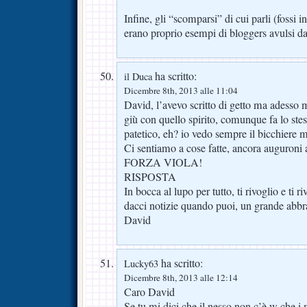
Infine, gli “scomparsi” di cui parli (fossi i
erano proprio esempi di bloggers avulsi da
ha scritto:
il Duca
Dicembre 8th, 2013 alle 11:04
David, l’avevo scritto di getto ma adesso mi 
giù con quello spirito, comunque fa lo st
patetico, eh? io vedo sempre il bicchiere 
Ci sentiamo a cose fatte, ancora auguroni 
FORZA VIOLA!
RISPOSTA
In bocca al lupo per tutto, ti rivoglio e ti 
dacci notizie quando puoi, un grande abbr
David
ha scritto:
Lucky63
Dicembre 8th, 2013 alle 12:14
Caro David
Se tu mi dici che il nesso non c’è w che i