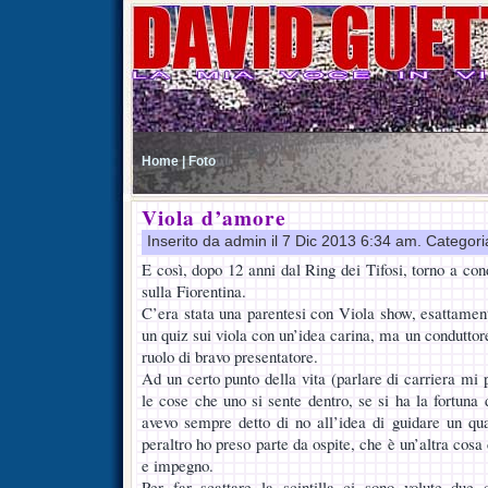
Home |
Foto
Viola d’amore
Inserito da admin il 7 Dic 2013 6:34 am. Categor
E così, dopo 12 anni dal Ring dei Tifosi, torno a co
sulla Fiorentina.
C’era stata una parentesi con Viola show, esattament
un quiz sui viola con un’idea carina, ma un conduttore 
ruolo di bravo presentatore.
Ad un certo punto della vita (parlare di carriera mi
le cose che uno si sente dentro, se si ha la fortuna 
avevo sempre detto di no all’idea di guidare un qual
peraltro ho preso parte da ospite, che è un’altra cos
e impegno.
Per far scattare la scintilla ci sono volute due 