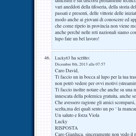
tatticismi e sui discorsi prettamente tecnici,
vari aneddoti della tifoseria, della storia d
passati e presenti, delle vittorie delle inizia
modo anche ai giovani di conoscere ed ap
che come ripeto in provincia non viene mo
anche perché nelle reti nazionali siamo con
lupo fate un bel lavoro!
ha scritto:
Lucky63
Dicembre 8th, 2013 alle 07:57
Caro David,
Ti faccio un in bocca al lupo per la tua tr
non potrò vedere per ovvi motivi (streamin
Ti faccio inoltre notare che anche su una n
innescata della polemica gratuita, anche s
Che avessero ragione gli amici scomparsi, 
scelta,ma dei quali sento un po ‘ la manc
Un saluto e forza Viola
Lucky
RISPOSTA
Caro Gianluca, sinceramente non vedo il 