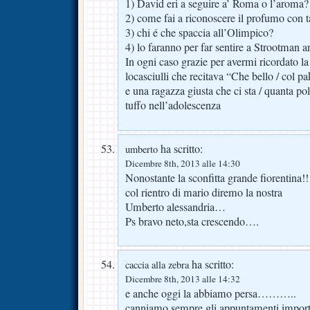
1) David eri a seguire a’ Roma o l’aroma?
2) come fai a riconoscere il profumo con t
3) chi é che spaccia all’Olimpico?
4) lo faranno per far sentire a Strootman ar
In ogni caso grazie per avermi ricordato
locasciulli che recitava “Che bello / col pa
e una ragazza giusta che ci sta / quanta pol
tuffo nell’adolescenza
ha scritto:
umberto
Dicembre 8th, 2013 alle 14:30
Nonostante la sconfitta grande fiorentina
col rientro di mario diremo la nostra
Umberto alessandria…
Ps bravo neto,sta crescendo….
ha scritto:
caccia alla zebra
Dicembre 8th, 2013 alle 14:32
e anche oggi la abbiamo persa………..
canniamo sempre gli appuntamenti impo