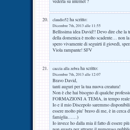
vederla su internet ?
ha scritto:
claudio52
Dicembre 7th, 2013 alle 11:55
Bellissima idea David!! Devo dire che la 
della domenica è molto scadente… non la 
spero vivamente di seguirti il giovedì, spe
Viola rampante! SFV
ha scritto:
caccia alla zebra
Dicembre 7th, 2013 alle 12:07
Bravo David,
tanti auguri per la tua nuova creatura!
Non è che hai bisogno di qualche profe
FORMAZIONI A TEMA, in tempo reale, i
Io e il mio Discepolo saremmo disponibili. (
essere molto piu’ bravo di me, è in cerca d
famiglia……)
Io invece ho dalla mia il fatto di essere più
non guasta per attrarre il numeroso pubbl