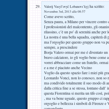
ha scritto:
Valerij Vasyl’ovyč Lobanovs’kyj
Novembre 3rd, 2013 alle 08:57
Come avevo scritto,
Senza paura, a Milano per vincere contro d
I professionisti del malcontento, gli onani
rilassino, c’è un po’ di serenitá anche per 
La nostra é una bella squadra, capiterà di 
ma l’orgoglio per questo gruppo non va pers
sempre, a prescindere
Borja Valero ormai per me é diventato un 
bravo calciatore, io gli voglio bene come a
vorrei abbracciare come un fratello, ormai 
e a me é piaciuto anche Vecino
Voglio da questo spazio fare i miei più g
Leonardo Vonci, non lo conosco, non so 
ma condivido totalmente il suo modo di am
dalla critica fine a se stessa, lontano dall’ 
questa Fiorentina si merita un tifo così, p
, ma va bene uguale, questo gruppo ci rap
orgoglio e bellezza i simboli di Firenze e V
comandante.