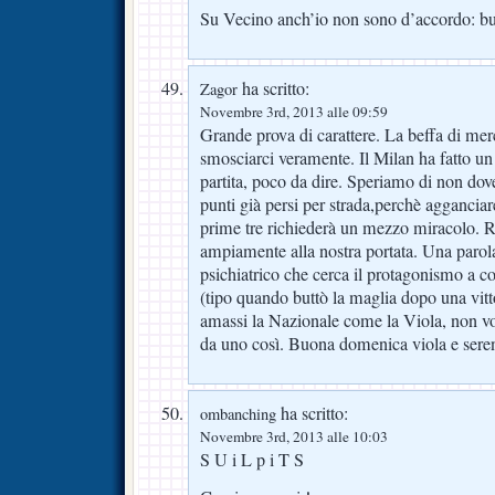
Su Vecino anch’io non sono d’accordo: bu
ha scritto:
Zagor
Novembre 3rd, 2013 alle 09:59
Grande prova di carattere. La beffa di mer
smosciarci veramente. Il Milan ha fatto un ti
partita, poco da dire. Speriamo di non dov
punti già persi per strada,perchè agganciar
prime tre richiederà un mezzo miracolo. Re
ampiamente alla nostra portata. Una parola
psichiatrico che cerca il protagonismo a c
(tipo quando buttò la maglia dopo una vitt
amassi la Nazionale come la Viola, non vo
da uno così. Buona domenica viola e serena
ha scritto:
ombanching
Novembre 3rd, 2013 alle 10:03
S U i L p i T S