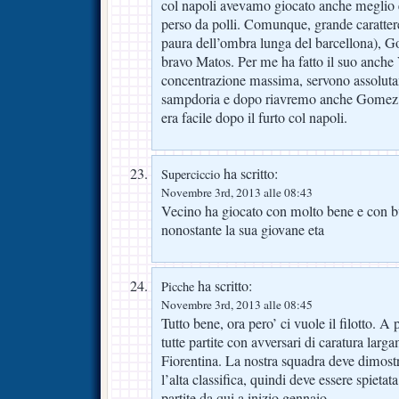
col napoli avevamo giocato anche meglio
perso da polli. Comunque, grande caratte
paura dell’ombra lunga del barcellona), 
bravo Matos. Per me ha fatto il suo anche
concentrazione massima, servono assolutam
sampdoria e dopo riavremo anche Gomez.
era facile dopo il furto col napoli.
ha scritto:
Superciccio
Novembre 3rd, 2013 alle 08:43
Vecino ha giocato con molto bene e con b
nonostante la sua giovane eta
ha scritto:
Picche
Novembre 3rd, 2013 alle 08:45
Tutto bene, ora pero’ ci vuole il filotto. A
tutte partite con avversari di caratura larga
Fiorentina. La nostra squadra deve dimostr
l’alta classifica, quindi deve essere spietata
partite da qui a inizio gennaio.