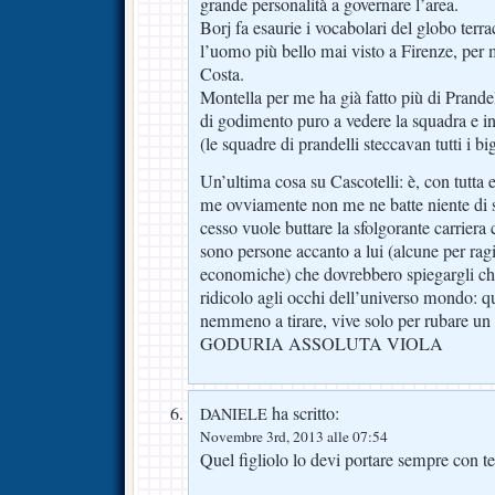
grande personalità a governare l’area.
Borj fa esaurie i vocabolari del globo terra
l’uomo più bello mai visto a Firenze, per
Costa.
Montella per me ha già fatto più di Prande
di godimento puro a vedere la squadra e in 
(le squadre di prandelli steccavan tutti i b
Un’ultima cosa su Cascotelli: è, con tutta 
me ovviamente non me ne batte niente di 
cesso vuole buttare la sfolgorante carriera
sono persone accanto a lui (alcune per ragio
economiche) che dovrebbero spiegargli ch
ridicolo agli occhi dell’universo mondo: q
nemmeno a tirare, vive solo per rubare un 
GODURIA ASSOLUTA VIOLA
ha scritto:
DANIELE
Novembre 3rd, 2013 alle 07:54
Quel figliolo lo devi portare sempre con te