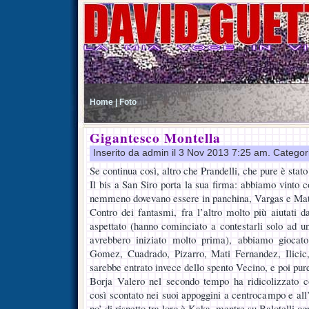
Home |
Foto
Gigantesco Montella
Inserito da admin il 3 Nov 2013 7:25 am. Categor
Se continua così, altro che Prandelli, che pure è stat
Il bis a San Siro porta la sua firma: abbiamo vinto 
nemmeno dovevano essere in panchina, Vargas e Mat
Contro dei fantasmi, fra l’altro molto più aiutati d
aspettato (hanno cominciato a contestarli solo ad un q
avrebbero iniziato molto prima), abbiamo giocat
Gomez, Cuadrado, Pizarro, Mati Fernandez, Ilicic
sarebbe entrato invece dello spento Vecino, e poi pu
Borja Valero nel secondo tempo ha ridicolizzato 
così scontato nei suoi appoggini a centrocampo e all’
po’ di rispetto tra loro è Kaka, mentre su Balotelli 