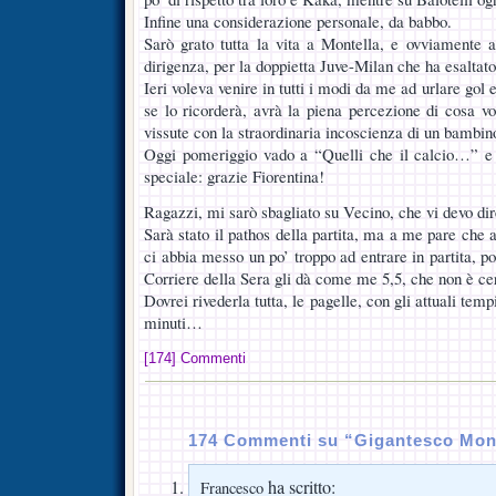
Infine una considerazione personale, da babbo.
Sarò grato tutta la vita a Montella, e ovviamente a
dirigenza, per la doppietta Juve-Milan che ha esaltat
Ieri voleva venire in tutti i modi da me ad urlare gol 
se lo ricorderà, avrà la piena percezione di cosa vo
vissute con la straordinaria incoscienza di un bambi
Oggi pomeriggio vado a “Quelli che il calcio…” e
speciale: grazie Fiorentina!
Ragazzi, mi sarò sbagliato su Vecino, che vi devo di
Sarà stato il pathos della partita, ma a me pare che a
ci abbia messo un po’ troppo ad entrare in partita, poi
Corriere della Sera gli dà come me 5,5, che non è cer
Dovrei rivederla tutta, le pagelle, con gli attuali tempi
minuti…
[174] Commenti
174 Commenti su “Gigantesco Mon
ha scritto:
Francesco