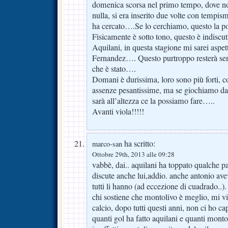
domenica scorsa nel primo tempo, dove n
nulla, si era inserito due volte con tempis
ha cercato….Se lo cerchiamo, questo la por
Fisicamente è sotto tono, questo è indiscut
Aquilani, in questa stagione mi sarei aspet
Fernandez…. Questo purtroppo resterà se
che è stato….
Domani è durissima, loro sono più forti, c
assenze pesantissime, ma se giochiamo da f
sarà all’altezza ce la possiamo fare…..
Avanti viola!!!!!
ha scritto:
marco-san
Ottobre 29th, 2013 alle 09:28
vabbè, dai.. aquilani ha toppato qualche p
discute anche lui,addio. anche antonio aveva
tutti li hanno (ad eccezione di cuadrado..
chi sostiene che montolivo è meglio, mi v
calcio, dopo tutti questi anni, non ci ho ca
quanti gol ha fatto aquilani e quanti monto