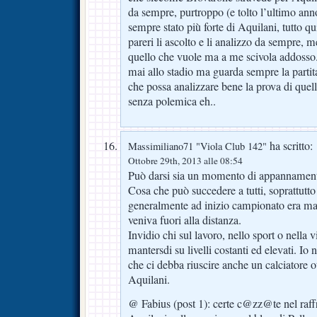
da sempre, purtroppo (e tolto l’ultimo ann
sempre stato più forte di Aquilani, tutto qu
pareri li ascolto e li analizzo da sempre, 
quello che vuole ma a me scivola addosso
mai allo stadio ma guarda sempre la parti
che possa analizzare bene la prova di quell
senza polemica eh..
ha scritto:
Massimiliano71 "Viola Club 142"
Ottobre 29th, 2013 alle 08:54
Può darsi sia un momento di appannamento
Cosa che può succedere a tutti, soprattutto
generalmente ad inizio campionato era mart
veniva fuori alla distanza.
Invidio chi sul lavoro, nello sport o nella v
mantersdi su livelli costanti ed elevati. Io 
che ci debba riuscire anche un calciatore 
Aquilani.
@ Fabius (post 1): certe c@zz@te nel raff