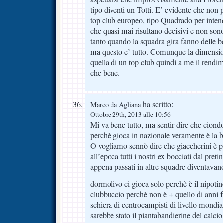
tipo diventi un Totti. E’ evidente che non 
top club europeo, tipo Quadrado per intend
che quasi mai risultano decisivi e non sono
tanto quando la squadra gira fanno delle be
ma questo e’ tutto. Comunque la dimensio
quella di un top club quindi a me il rendi
che bene.
ha scritto:
Marco da Agliana
Ottobre 29th, 2013 alle 10:56
Mi va bene tutto, ma sentir dire che ciondol
perchè gioca in nazionale veramente è la b
O vogliamo sennò dire che giaccherini è più
all’epoca tutti i nostri ex bocciati dal preti
appena passati in altre squadre diventava
dormolivo ci gioca solo perchè è il nipotin
clubbuccio perchè non è + quello di anni f
schiera di centrocampisti di livello mondial
sarebbe stato il piantabandierine del calci