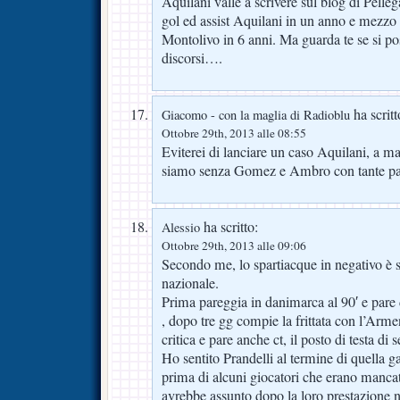
Aquilani valle a scrivere sul blog di Pelleg
gol ed assist Aquilani in un anno e mezzo
Montolivo in 6 anni. Ma guarda te se si pos
discorsi….
ha scritt
Giacomo - con la maglia di Radioblu
Ottobre 29th, 2013 alle 08:55
Eviterei di lanciare un caso Aquilani, a m
siamo senza Gomez e Ambro con tante par
ha scritto:
Alessio
Ottobre 29th, 2013 alle 09:06
Secondo me, lo spartiacque in negativo è st
nazionale.
Prima pareggia in danimarca al 90′ e pare 
, dopo tre gg compie la frittata con l’Arme
critica e pare anche ct, il posto di testa di s
Ho sentito Prandelli al termine di quella g
prima di alcuni giocatori che erano mancati
avrebbe assunto dopo la loro prestazione 