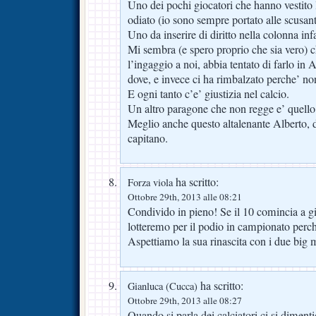
Uno dei pochi giocatori che hanno vestito 
odiato (io sono sempre portato alle scusanti
Uno da inserire di diritto nella colonna in
Mi sembra (e spero proprio che sia vero) 
l’ingaggio a noi, abbia tentato di farlo in
dove, e invece ci ha rimbalzato perche’ no
E ogni tanto c’e’ giustizia nel calcio.
Un altro paragone che non regge e’ quello
Meglio anche questo altalenante Alberto, 
capitano.
ha scritto:
Forza viola
Ottobre 29th, 2013 alle 08:21
Condivido in pieno! Se il 10 comincia a g
lotteremo per il podio in campionato perché
Aspettiamo la sua rinascita con i due big 
ha scritto:
Gianluca (Cucca)
Ottobre 29th, 2013 alle 08:27
Quando si parla dei calciatori ci si dimen