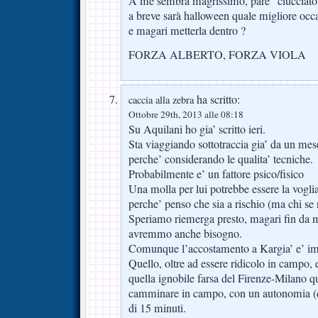
A me sembra magrissimo, pare “ciucciato 
a breve sarà halloween quale migliore occa
e magari metterla dentro ?
FORZA ALBERTO, FORZA VIOLA
ha scritto:
caccia alla zebra
Ottobre 29th, 2013 alle 08:18
Su Aquilani ho gia’ scritto ieri.
Sta viaggiando sottotraccia gia’ da un mese
perche’ considerando le qualita’ tecniche.
Probabilmente e’ un fattore psico/fisico
Una molla per lui potrebbe essere la vogli
perche’ penso che sia a rischio (ma chi se 
Speriamo riemerga presto, magari fin da 
avremmo anche bisogno.
Comunque l’accostamento a Kargia’ e’ im
Quello, oltre ad essere ridicolo in campo, 
quella ignobile farsa del Firenze-Milano q
camminare in campo, con un autonomia (da
di 15 minuti.