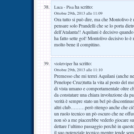
ha scritto:
Luca - Pisa
Ottobre 29th, 2013 alle 11:09
Ora tutto si può dire, ma che Montolivo è 
pensare solo Prandelli che se lo porta dietr
dell’Atalanta!! Aquilani è decisivo quando 
ha fatto sette gol! Montolivo decisivo lo è 
molto bene il compitino.
ha scritto:
violetviper
Ottobre 29th, 2013 alle 11:10
Premesso che mi terrei Aquilani (anche nel
Penelope Cruz)tutta la vita al posto del m
di vista umano e comportamentale oltre ch
da constatare una chiara involuzione da par
verità è sempre stato un bel pò discontin
altri club………però ritengo anche che ciò s
un ruolo tecnico un pò oscuro che ne offu
non sò a me piacerebbe vederlo giocare sub
dettare l’ultimo passaggio perchè in questo
il suo potenziale tecnico mentre tende sem