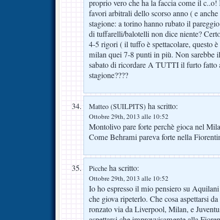
proprio vero che ha la faccia come il c..o!
favori arbitrali dello scorso anno ( e anche
stagione: a torino hanno rubato il paregg
di tuffarelli/balotelli non dice niente? Cer
4-5 rigori ( il tuffo è spettacolare, questo 
milan quei 7-8 punti in più. Non sarebbe il
sabato di ricordare A TUTTI il furto fatto a
stagione????
ha scritto:
Matteo (SUILPITS)
Ottobre 29th, 2013 alle 10:52
Montolivo pare forte perchè gioca nel Mila
Come Behrami pareva forte nella Fiorentin
ha scritto:
Picche
Ottobre 29th, 2013 alle 10:52
Io ho espresso il mio pensiero su Aquilan
che giova ripeterlo. Che cosa aspettarsi da
ronzato via da Liverpool, Milan, e Juventus
aspettarsi che improvvisamente alla Fioren