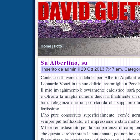
Home |
Foto
Su Albertino, su
Inserito da admin il 29 Ott 2013 7:47 am. Catego
Confesso di avere un debole per Alberto Aquilani 
Leonardo Vonci in un suo delirio, assomiglia a Pen
Il mio invaghimento è ovviamente calcistico: sarà p
e Olivera la maglia numero dieci ha finalmente un d
ha un’eleganza che un po’ ricorda chi sappiamo tut
fortissimo.
L’ho pure conosciuto superficialmente, com’è nor
sempre più liofilizzato, e l’impressione è stata molto
Mi ero entusiasmato per la sua partenza di campio
che questa sarebbe stata la sua annata, poi non ho cap
Piano piano ha cominciato ad inabissarsi, a divent