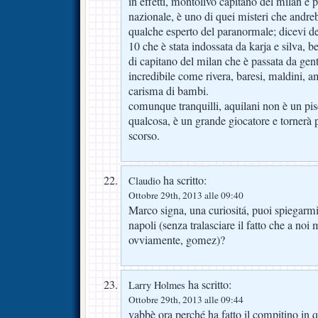
in effetti, montolivo capitano del milan e 
nazionale, è uno di quei misteri che andreb
qualche esperto del paranormale; dicevi d
10 che è stata indossata da karja e silva, 
di capitano del milan che è passata da gen
incredibile come rivera, baresi, maldini, a
carisma di bambi.
comunque tranquilli, aquilani non è un pi
qualcosa, è un grande giocatore e tornerà 
scorso.
ha scritto:
Claudio
Ottobre 29th, 2013 alle 09:40
Marco signa, una curiositá, puoi spiegarmi 
napoli (senza tralasciare il fatto che a no
ovviamente, gomez)?
ha scritto:
Larry Holmes
Ottobre 29th, 2013 alle 09:44
vabbè ora perché ha fatto il compitino in qu