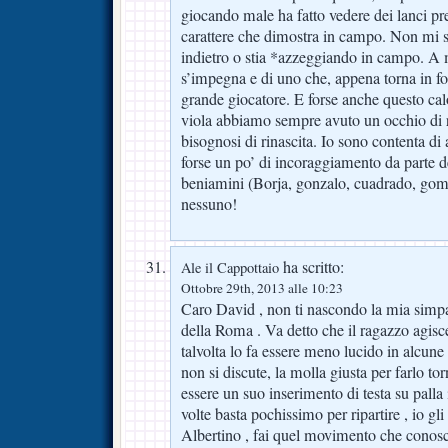
giocando male ha fatto vedere dei lanci prec
carattere che dimostra in campo. Non mi s
indietro o stia *azzeggiando in campo. A 
s’impegna e di uno che, appena torna in f
grande giocatore. E forse anche questo calo
viola abbiamo sempre avuto un occhio di r
bisognosi di rinascita. Io sono contenta di 
forse un po’ di incoraggiamento da parte de
beniamini (Borja, gonzalo, cuadrado, gome
nessuno!
ha scritto:
Ale il Cappottaio
Ottobre 29th, 2013 alle 10:23
Caro David , non ti nascondo la mia simpa
della Roma . Va detto che il ragazzo agis
talvolta lo fa essere meno lucido in alcun
non si discute, la molla giusta per farlo to
essere un suo inserimento di testa su palla 
volte basta pochissimo per ripartire , io gli
Albertino , fai quel movimento che conosci 