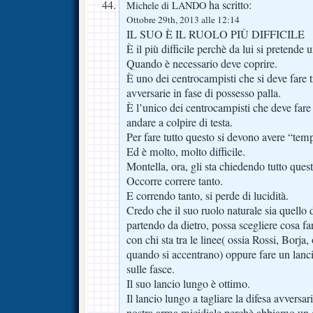
ha scritto:
Michele di LANDO
Ottobre 29th, 2013 alle 12:14
IL SUO È IL RUOLO PIÙ DIFFICILE
È il più difficile perchè da lui si pretende u
Quando è necessario deve coprire.
È uno dei centrocampisti che si deve fare tr
avversarie in fase di possesso palla.
È l’unico dei centrocampisti che deve fare 
andare a colpire di testa.
Per fare tutto questo si devono avere “tem
Ed è molto, molto difficile.
Montella, ora, gli sta chiedendo tutto quest
Occorre correre tanto.
E correndo tanto, si perde di lucidità.
Credo che il suo ruolo naturale sia quello
partendo da dietro, possa scegliere cosa fa
con chi sta tra le linee( ossia Rossi, Borj
quando si accentrano) oppure fare un lanc
sulle fasce.
Il suo lancio lungo è ottimo.
Il lancio lungo a tagliare la difesa avversa
nostra arma micidiale perchè abbiamo un d