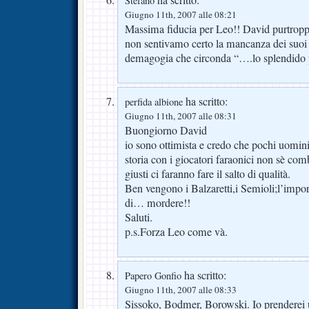
Stefano
Giugno 11th, 2007 alle 08:21
Massima fiducia per Leo!! David purtroppo
non sentivamo certo la mancanza dei suoi ti
demagogia che circonda “….lo splendido 
ha scritto:
perfida albione
Giugno 11th, 2007 alle 08:31
Buongiorno David
io sono ottimista e credo che pochi uomini 
storia con i giocatori faraonici non sè com
giusti ci faranno fare il salto di qualità.
Ben vengono i Balzaretti,i Semioli;l’impor
di… mordere!!
Saluti.
p.s.Forza Leo come và.
ha scritto:
Papero Gonfio
Giugno 11th, 2007 alle 08:33
Sissoko, Bodmer, Borowski. Io prenderei 