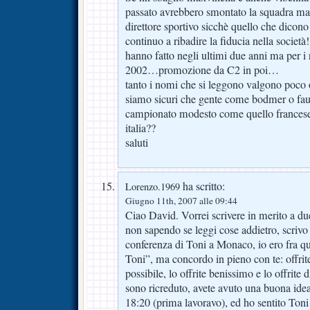
passato avrebbero smontato la squadra ma
direttore sportivo sicchè quello che dicon
continuo a ribadire la fiducia nella società
hanno fatto negli ultimi due anni ma per i r
2002…promozione da C2 in poi…
tanto i nomi che si leggono valgono poco o
siamo sicuri che gente come bodmer o fau
campionato modesto come quello francese 
italia??
saluti
ha scritto:
Lorenzo.1969
Giugno 11th, 2007 alle 09:44
Ciao David. Vorrei scrivere in merito a due
non sapendo se leggi cose addietro, scrivo
conferenza di Toni a Monaco, io ero fra que
Toni”, ma concordo in pieno con te: offrite
possibile, lo offrite benissimo e lo offrite d
sono ricreduto, avete avuto una buona idea:
18:20 (prima lavoravo), ed ho sentito Toni