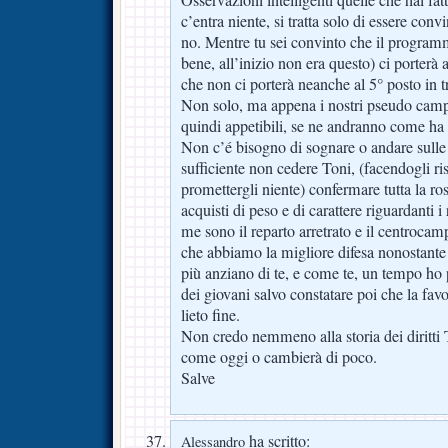
Osservazioni intelligenti quelle che hai fa
c’entra niente, si tratta solo di essere conv
no. Mentre tu sei convinto che il program
bene, all’inizio non era questo) ci porterà a
che non ci porterà neanche al 5° posto in t
Non solo, ma appena i nostri pseudo camp
quindi appetibili, se ne andranno come ha f
Non c’é bisogno di sognare o andare sulle 
sufficiente non cedere Toni, (facendogli ris
promettergli niente) confermare tutta la ros
acquisti di peso e di carattere riguardanti i
me sono il reparto arretrato e il centroca
che abbiamo la migliore difesa nonostante 
più anziano di te, e come te, un tempo ho p
dei giovani salvo constatare poi che la f
lieto fine.
Non credo nemmeno alla storia dei diritti 
come oggi o cambierà di poco.
Salve
ha scritto:
Alessandro