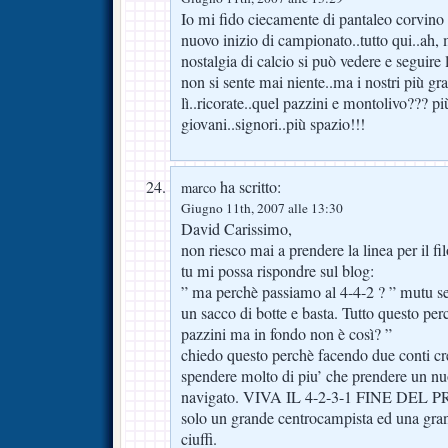
Io mi fido ciecamente di pantaleo corvino 
nuovo inizio di campionato..tutto qui..ah, 
nostalgia di calcio si può vedere e seguir
non si sente mai niente..ma i nostri più gra
lì..ricorate..quel pazzini e montolivo??? pi
giovani..signori..più spazio!!!
ha scritto:
marco
Giugno 11th, 2007 alle 13:30
David Carissimo,
non riesco mai a prendere la linea per il fi
tu mi possa rispondre sul blog:
” ma perchè passiamo al 4-4-2 ? ” mutu s
un sacco di botte e basta. Tutto questo per
pazzini ma in fondo non è così? ”
chiedo questo perchè facendo due conti cre
spendere molto di piu’ che prendere un nu
navigato. VIVA IL 4-2-3-1 FINE DEL 
solo un grande centrocampista ed una gra
ciuffi.