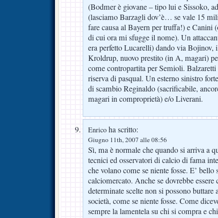
(Bodmer è giovane – tipo lui e Sissoko, ad
(lasciamo Barzagli dov’è… se vale 15 milio
fare causa al Bayern per truffa!) e Canini (
di cui ora mi sfugge il nome). Un attaccan
era perfetto Lucarelli) dando via Bojinov, 
Kroldrup, nuovo prestito (in A, magari) pe
come contropartita per Semioli. Balzaretti 
riserva di pasqual. Un esterno sinistro for
di scambio Reginaldo (sacrificabile, ancor
magari in comproprietà) e/o Liverani.
ha scritto:
Enrico
Giugno 11th, 2007 alle 08:56
Sì, ma è normale che quando si arriva a qu
tecnici ed osservatori di calcio di fama in
che volano come se niente fosse. E’ bello se
calciomercato. Anche se dovrebbe essere c
determinate scelte non si possono buttare al
società, come se niente fosse. Come dicev
sempre la lamentela su chi si compra e chi