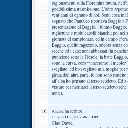
ragionamenti sulla Fiorentina futura, nell’i
godibilissima trasmissione. L’altro argome
vent’anni di ognuno di noi. Senti cosa mi è
sognato che Pantaleo riportava Baggio a F
presentazione di Baggio, l’ultimo Baggio,
rughettine e molti capelli bianchi; poi nel
giornata di campionato, ed in campo c’er
Baggio, quello ragazzino, ancora senza c
secche ed i calzettoni abbassati (in panch
punizione sotto la Fiesole, la batte Baggio,
sotto la curva, coro “vinceremo il tricolo
svegliato, ed ho svegliato mia moglie per ra
girata dall’altra parte, io non sono riusci
all’alba ho pensato al terzo scudetto. Ed 
vissuto per meritarci il terzo scudetto (che a
notte).
ha scritto:
Andrea
Giugno 11th, 2007 alle 10:09
Ciao David,