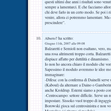
questi ultimi due anni i risultati sono venu
sempre a lamentarci. E che facciamo allora?
chi deve farlo in un certo modo. Se poi i r
venire, allora ci potremmo lamentare. Ma 
prescindere”.
ha scritto:
Alberto7
Giugno 11th, 2007 alle 09:08
Balzaretti e Semioli non esaltano, vero, 
una rosa altrimenti troppo corta. Balzaret
dispiace affatto per duttilità e dinamismo.
Io non ho ancora chiaro il modulo che vorr
Sapessimo il modulo avremmo le idee molt
immaginare:
-Difesa: con la conferma di Dainelli serve 
(Kaboul) da alternare a Daino o Gamberi
anche Kroldrup. Esterni siamo a posto con
-Centrocampo: settore difficile. Serve un 
impostare. Sissoko vuol troppo di ingagg
Borowski gioca sul centrosinistra e non vor
Montolivo (si ritorna al modulo).