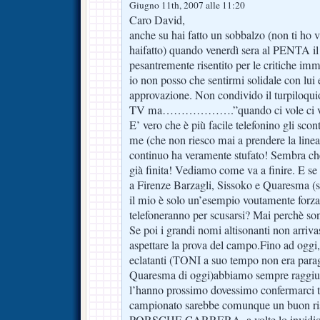
Giugno 11th, 2007 alle 11:20
Caro David,
anche su hai fatto un sobbalzo (non ti ho 
haifatto) quando venerdì sera al PENTA i
pesantremente risentito per le critiche imm
io non posso che sentirmi solidale con lui 
approvazione. Non condivido il turpiloquio
TV ma……………….”quando ci vole ci vol
E’ vero che è più facile telefonino gli sco
me (che non riesco mai a prendere la linea
continuo ha veramente stufato! Sembra ch
già finita! Vediamo come va a finire. E se
a Firenze Barzagli, Sissoko e Quaresma (s
il mio è solo un’esempio voutamente forzato
telefoneranno per scusarsi? Mai perchè sono
Se poi i grandi nomi altisonanti non arriva
aspettare la prova del campo.Fino ad oggi,
eclatanti (TONI a suo tempo non era para
Quaresma di oggi)abbiamo sempre raggiunto
l’hanno prossimo dovessimo confermarci tr
campionato sarebbe comunque un buon risu
PORSCHE CARRERA, a volte lo invidio u