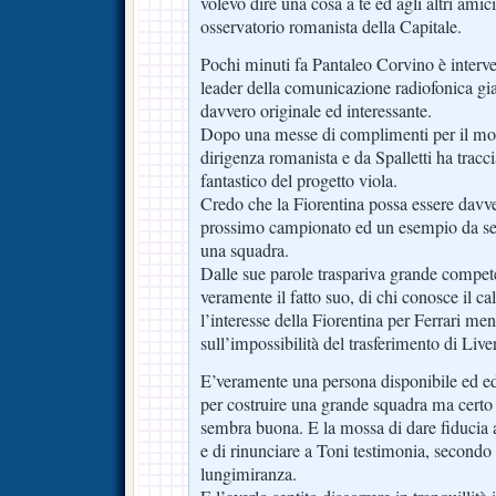
volevo dire una cosa a te ed agli altri amic
osservatorio romanista della Capitale.
Pochi minuti fa Pantaleo Corvino è interve
leader della comunicazione radiofonica gial
davvero originale ed interessante.
Dopo una messe di complimenti per il mode
dirigenza romanista e da Spalletti ha trac
fantastico del progetto viola.
Credo che la Fiorentina possa essere davve
prossimo campionato ed un esempio da seg
una squadra.
Dalle sue parole traspariva grande competen
veramente il fatto suo, di chi conosce il c
l’interesse della Fiorentina per Ferrari men
sull’impossibilità del trasferimento di Liv
E’veramente una persona disponibile ed ed
per costruire una grande squadra ma certo l
sembra buona. E la mossa di dare fiducia 
e di rinunciare a Toni testimonia, secondo
lungimiranza.