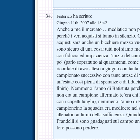
ha scritto:
Federico
Giugno 11th, 2007 alle 18:42
Anche a me il mercato …mediatico non pi
perché i veri acquisti si fanno in silenzio.
acquisti sarà anche un bicchiere mezzo v
sono sicuro di una cosa: tutti noi siamo m
con fiducia ed impazienza l’inizio del ca
po’ (parlo soprattutto ai quarantenni com
ricordate di aver atteso a giugno con tanta
campionato successivo con tante attese di v
un’estate così piena di speranze e di fidu
finirà). Nemmeno l’anno di Batistuta pe
non era un campione affermato (c’era chi 
con i capelli lunghi), nemmeno l’anno di 
campioncino la squadra era mediocre nel
allenatori ai limiti della sufficienza. Qui
Prandelli si sono guadagnati sul campo u
loro possono perdere.