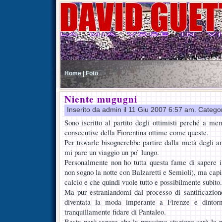
Home |
Foto
Niente mugugni
Inserito da admin il 11 Giu 2007 6:57 am. Catego
Sono iscritto al partito degli ottimisti perché a me
consecutive della Fiorentina ottime come queste.
Per trovarle bisognerebbe partire dalla metà degli
mi pare un viaggio un po’ lungo.
Personalmente non ho tutta questa fame di sapere i n
non sogno la notte con Balzaretti e Semioli), ma cap
calcio e che quindi vuole tutto e possibilmente subito.
Ma pur estraniandomi dal processo di santificazion
diventata la moda imperante a Firenze e dintorn
tranquillamente fidare di Pantaleo.
Basta però sapere che la prossima stagione sarà la p