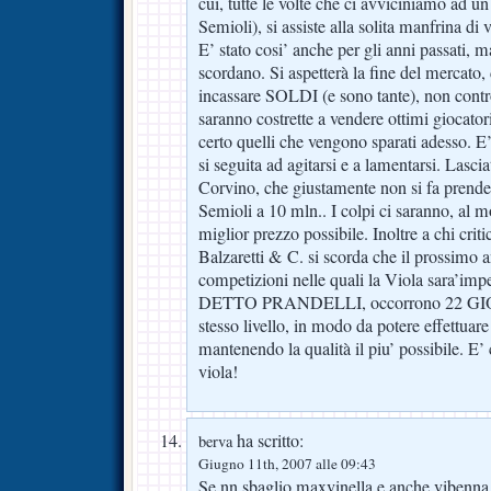
cui, tutte le volte che ci avviciniamo ad u
Semioli), si assiste alla solita manfrina di 
E’ stato cosi’ anche per gli anni passati, m
scordano. Si aspetterà la fine del mercato,
incassare SOLDI (e sono tante), non con
saranno costrette a vendere ottimi giocator
certo quelli che vengono sparati adesso. E
si seguita ad agitarsi e a lamentarsi. Lascia
Corvino, che giustamente non si fa prend
Semioli a 10 mln.. I colpi ci saranno, al
miglior prezzo possibile. Inoltre a chi criti
Balzaretti & C. si scorda che il prossimo 
competizioni nelle quali la Viola sara’i
DETTO PRANDELLI, occorrono 22 GIO
stesso livello, in modo da potere effettuar
mantenendo la qualità il piu’ possibile. E’ 
viola!
ha scritto:
berva
Giugno 11th, 2007 alle 09:43
Se nn sbaglio maxvinella e anche vibenna 