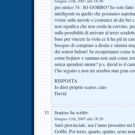
Giugno 11th, 2007 alle 16:46
per enrico 74 : IO GOBBO? ho solo fatto 
intelligenti su quello che possiamo aspetta
vivere sulle nuvole o costruirci sù dei bei c
non significa che non creda in corvino, pran
sulla possibilità di arrivare al terzo scudett
base per vincere la viola ce li ha già in c
bisogno di comprare a destra e sinistra ma
dei sonori bidoni! Se recuperiamo come tu
come bojinov e santana non sarà come aver
senza spendere niente? p.s. david io il ca
l’ho seguito e non mi sembra stan gran cos
RISPOSTA
Io direi proprio scarso, ciao
David
ha scritto:
Hopkins
Giugno 11th, 2007 alle 18:28
Sarò provinciale, ma l’anno prossimo mi ba
Gobbi. Poi terzo, quarto, quinto, sesto no