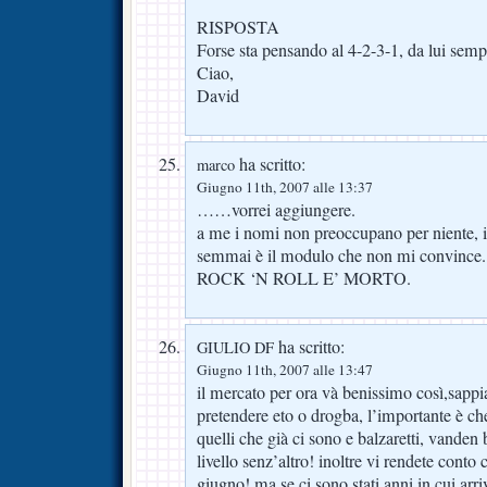
RISPOSTA
Forse sta pensando al 4-2-3-1, da lui sempr
Ciao,
David
ha scritto:
marco
Giugno 11th, 2007 alle 13:37
……vorrei aggiungere.
a me i nomi non preoccupano per niente, i
semmai è il modulo che non mi convince
ROCK ‘N ROLL E’ MORTO.
ha scritto:
GIULIO DF
Giugno 11th, 2007 alle 13:47
il mercato per ora và benissimo così,sapp
pretendere eto o drogba, l’importante è che 
quelli che già ci sono e balzaretti, vanden
livello senz’altro! inoltre vi rendete conto
giugno! ma se ci sono stati anni in cui arr