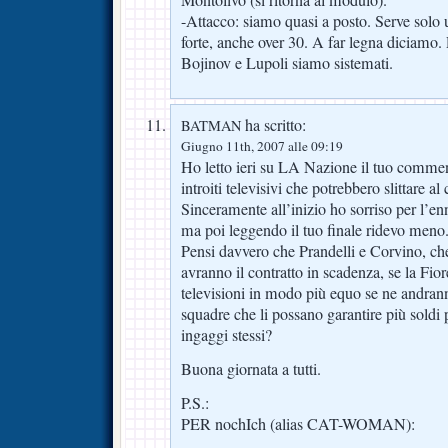
-Attacco: siamo quasi a posto. Serve solo u
forte, anche over 30. A far legna diciamo
Bojinov e Lupoli siamo sistemati.
ha scritto:
BATMAN
Giugno 11th, 2007 alle 09:19
Ho letto ieri su LA Nazione il tuo comment
introiti televisivi che potrebbero slittare
Sinceramente all’inizio ho sorriso per l’enn
ma poi leggendo il tuo finale ridevo meno
Pensi davvero che Prandelli e Corvino, che
avranno il contratto in scadenza, se la Fior
televisioni in modo più equo se ne andrann
squadre che li possano garantire più soldi pe
ingaggi stessi?
Buona giornata a tutti.
P.S.:
PER nochIch (alias CAT-WOMAN):