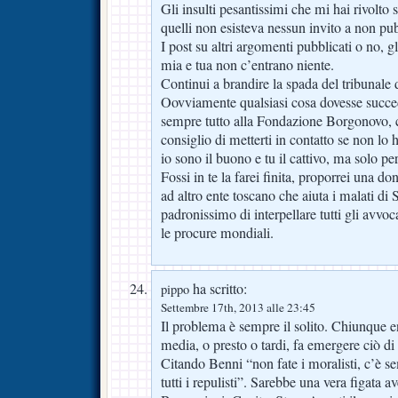
Gli insulti pesantissimi che mi hai rivolto s
quelli non esisteva nessun invito a non pub
I post su altri argomenti pubblicati o no, g
mia e tua non c’entrano niente.
Continui a brandire la spada del tribunale d
Oovviamente qualsiasi cosa dovesse succe
sempre tutto alla Fondazione Borgonovo, con
consiglio di metterti in contatto se non lo
io sono il buono e tu il cattivo, ma solo p
Fossi in te la farei finita, proporrei una 
ad altro ente toscano che aiuta i malati di
padronissimo di interpellare tutti gli avvocat
le procure mondiali.
ha scritto:
pippo
Settembre 17th, 2013 alle 23:45
Il problema è sempre il solito. Chiunque ent
media, o presto o tardi, fa emergere ciò di
Citando Benni “non fate i moralisti, c’è 
tutti i repulisti”. Sarebbe una vera figata a