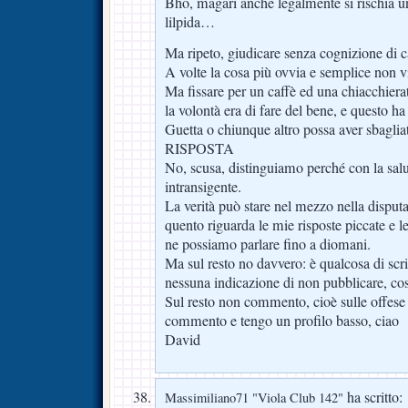
Bho, magari anche legalmente si rischia u
lilpida…
Ma ripeto, giudicare senza cognizione di c
A volte la cosa più ovvia e semplice non 
Ma fissare per un caffè ed una chiacchiera
la volontà era di fare del bene, e questo h
Guetta o chiunque altro possa aver sbaglia
RISPOSTA
No, scusa, distinguiamo perché con la salu
intransigente.
La verità può stare nel mezzo nella disputa
quento riguarda le mie risposte piccate e l
ne possiamo parlare fino a diomani.
Ma sul resto no davvero: è qualcosa di scri
nessuna indicazione di non pubblicare, cos
Sul resto non commento, cioè sulle offese
commento e tengo un profilo basso, ciao
David
ha scritto:
Massimiliano71 "Viola Club 142"