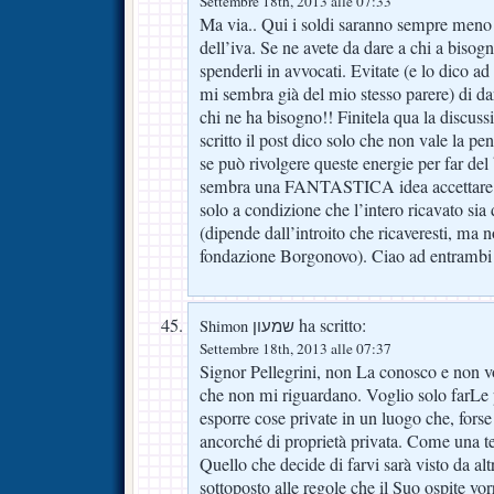
Settembre 18th, 2013 alle 07:33
Ma via.. Qui i soldi saranno sempre meno 
dell’iva. Se ne avete da dare a chi a bisogn
spenderli in avvocati. Evitate (e lo dico a
mi sembra già del mio stesso parere) di darl
chi ne ha bisogno!! Finitela qua la discuss
scritto il post dico solo che non vale la pe
se può rivolgere queste energie per far de
sembra una FANTASTICA idea accettare b
solo a condizione che l’intero ricavato sia 
(dipende dall’introito che ricaveresti, ma n
fondazione Borgonovo). Ciao ad entrambi 
ha scritto:
Shimon שמעון
Settembre 18th, 2013 alle 07:37
Signor Pellegrini, non La conosco e non 
che non mi riguardano. Voglio solo farLe p
esporre cose private in un luogo che, fors
ancorché di proprietà privata. Come una te
Quello che decide di farvi sarà visto da al
sottoposto alle regole che il Suo ospite vo