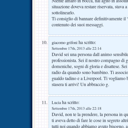
Niente amaro in bocca, hai agito in assolut
situazione doveva restare riservata, stava a 
sottolinearlo.
Ti consiglio di bannare definitivamente il 
contenuto dei suoi messaggi.
ha scritto:
giacomo grifoni
Settembre 17th, 2013 alle 22:14
David sei una persona dall animo sensibil
professionista. Sei il nostro compagno di 
domeniche, sogni di gloria e disattese. Sei
radio da quando sono bambino. Ti associo a
gualdo tadino e a Liverpool. Ti vogliamo 
stasera ti arrivi! Un abbraccio g.
ha scritto:
Lucia
Settembre 17th, 2013 alle 22:18
David, non te la prendere, la persona in q
ti aveva detto di fare le cose in segreto al
tutti noi quando abbiamo avuto bisogno, 