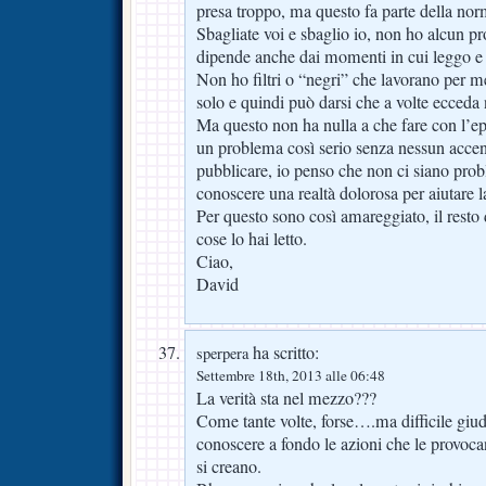
presa troppo, ma questo fa parte della norm
Sbagliate voi e sbaglio io, non ho alcun p
dipende anche dai momenti in cui leggo e
Non ho filtri o “negri” che lavorano per me
solo e quindi può darsi che a volte ecceda n
Ma questo non ha nulla a che fare con l’ep
un problema così serio senza nessun accen
pubblicare, io penso che non ci siano probl
conoscere una realtà dolorosa per aiutare la
Per questo sono così amareggiato, il resto
cose lo hai letto.
Ciao,
David
ha scritto:
sperpera
Settembre 18th, 2013 alle 06:48
La verità sta nel mezzo???
Come tante volte, forse….ma difficile giud
conoscere a fondo le azioni che le provocan
si creano.