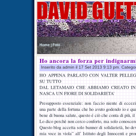
Home |
Foto
Ho ancora la forza per indignarm
Inserito da admin il 17 Set 2013 9:13 pm. Catego
HO APPENA PARLATO CON VALTER PELLEGR
SU TUTTO
DAL LETAMAIO CHE ABBIAMO CREATO IN
NASCA UN FIORE DI SOLIDARIETA’
Presupposto essenziale: non faccio niente di eccezio
una parte della fortuna che ho avuto godendo io e quas
bene di buona salute, questo é ciò che conta di più, i
Lo dico perchè non cerco conforto, ma solo conoscere 
Questo blog accetta solo banner di solidarietà, ho de
mia voce in viola” all’ Istituto degli Innocenti e pro