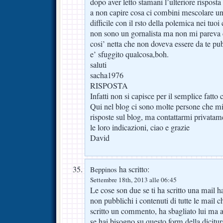
dopo aver letto stamani l’ulteriore rispost
a non capire cosa ci combini mescolare un
difficile con il rsto della polemica nei tuoi 
non sono un gornalista ma non mi pareva c
cosi’ netta che non doveva essere da te pu
e’ sfuggito qualcosa,boh.
saluti
sacha1976
RISPOSTA
Infatti non si capisce per il semplice fatto 
Qui nel blog ci sono molte persone che mi
risposte sul blog, ma contattarmi privata
le loro indicazioni, ciao e grazie
David
ha scritto:
Beppinos
Settembre 18th, 2013 alle 06:45
Le cose son due se ti ha scritto una mail h
non pubblichi i contenuti di tutte le mail ch
scritto un commento, ha sbagliato lui ma a
se hai bisogno su questo form della dicitura