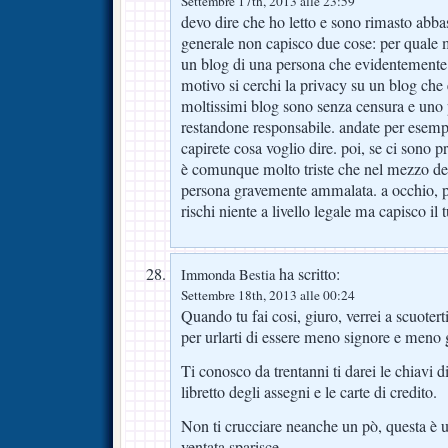
Settembre 17th, 2013 alle 23:59
devo dire che ho letto e sono rimasto abba
generale non capisco due cose: per quale 
un blog di una persona che evidentemente 
motivo si cerchi la privacy su un blog che
moltissimi blog sono senza censura e uno 
restandone responsabile. andate per esempi
capirete cosa voglio dire. poi, se ci sono p
è comunque molto triste che nel mezzo del
persona gravemente ammalata. a occhio, p
rischi niente a livello legale ma capisco il
ha scritto:
Immonda Bestia
Settembre 18th, 2013 alle 00:24
Quando tu fai cosi, giuro, verrei a scuotert
per urlarti di essere meno signore e meno
Ti conosco da trentanni ti darei le chiavi di
libretto degli assegni e le carte di credito.
Non ti crucciare neanche un pò, questa è 
ventata sparisce.