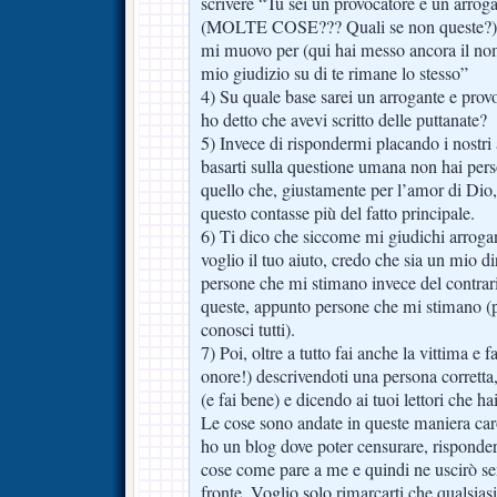
scrivere “Tu sei un provocatore e un arroga
(MOLTE COSE??? Quali se non queste?) 
mi muovo per (qui hai messo ancora il no
mio giudizio su di te rimane lo stesso”
4) Su quale base sarei un arrogante e provoc
ho detto che avevi scritto delle puttanate?
5) Invece di rispondermi placando i nostri
basarti sulla questione umana non hai pers
quello che, giustamente per l’amor di Dio
questo contasse più del fatto principale.
6) Ti dico che siccome mi giudichi arroga
voglio il tuo aiuto, credo che sia un mio di
persone che mi stimano invece del contrari
queste, appunto persone che mi stimano (pu
conosci tutti).
7) Poi, oltre a tutto fai anche la vittima e 
onore!) descrivendoti una persona corretta
(e fai bene) e dicendo ai tuoi lettori che h
Le cose sono andate in queste maniera ca
ho un blog dove poter censurare, rispondere
cose come pare a me e quindi ne uscirò se
fronte. Voglio solo rimarcarti che qualsias