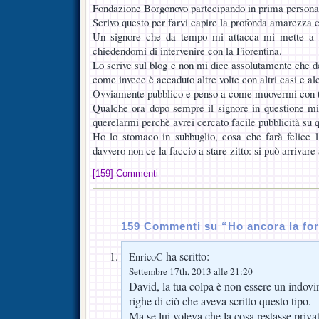
Fondazione Borgonovo partecipando in prima persona
Scrivo questo per farvi capire la profonda amarezza c
Un signore che da tempo mi attacca mi mette a c
chiedendomi di intervenire con la Fiorentina.
Lo scrive sul blog e non mi dice assolutamente che d
come invece è accaduto altre volte con altri casi e alc
Ovviamente pubblico e penso a come muovermi con te
Qualche ora dopo sempre il signore in questione mi
querelarmi perchè avrei cercato facile pubblicità su qu
Ho lo stomaco in subbuglio, cosa che farà felice 
davvero non ce la faccio a stare zitto: si può arrivare 
[159] Commenti
159 Commenti su “Ho ancora la for
ha scritto:
EnricoC
Settembre 17th, 2013 alle 21:20
David, la tua colpa è non essere un indovino
righe di ciò che aveva scritto questo tipo.
Ma se lui voleva che la cosa restasse priv