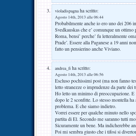
ha scritto:
violadispagna
Agosto 14th, 2013 alle 06:44
Probabilmente anche io ero uno dei 206 i
Svedkauskas che e’ comunque un ottimo por
Roma, bensi’ perche’ fu letteralmente oma
Prade’. Essere alla Paganese a 19 anni no
fatto un pensierino anche Viviano.
ha scritto:
andrea_fi
Agosto 14th, 2013 alle 06:56
Escluso pochissimi post (ma non fanno test
letto stranezze o imprudenze da parte dei tu
Ho letto un minimo di preoccupazione. E
dopo le 2 sconfitte. Lo stesso montella 
problema. E che siamo indietro.
Vorrei essere per qualche minuto nello sp
partita di El. Secondo me saranno tutti mol
Sicuramente un bene. Ma indicherebbe anc
Poi mi sembra giusto che i tifosi si diverto