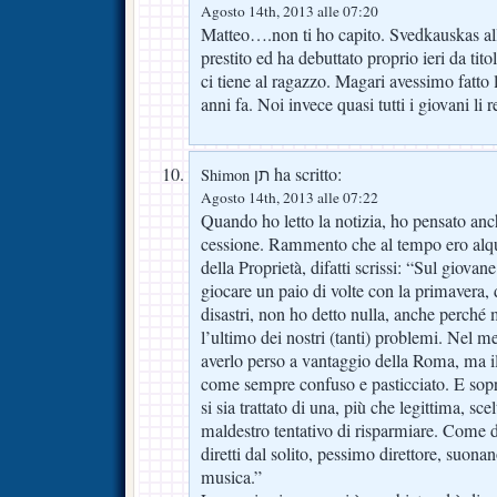
Agosto 14th, 2013 alle 07:20
Matteo….non ti ho capito. Svedkauskas al
prestito ed ha debuttato proprio ieri da tit
ci tiene al ragazzo. Magari avessimo fatto
anni fa. Noi invece quasi tutti i giovani 
ha scritto:
Shimon תן
Agosto 14th, 2013 alle 07:22
Quando ho letto la notizia, ho pensato anch
cessione. Rammento che al tempo ero alqua
della Proprietà, difatti scrissi: “Sul giovan
giocare un paio di volte con la primavera, 
disastri, non ho detto nulla, anche perch
l’ultimo dei nostri (tanti) problemi. Nel me
averlo perso a vantaggio della Roma, ma i
come sempre confuso e pasticciato. E sopra
si sia trattato di una, più che legittima, sce
maldestro tentativo di risparmiare. Come de
diretti dal solito, pessimo direttore, suonan
musica.”