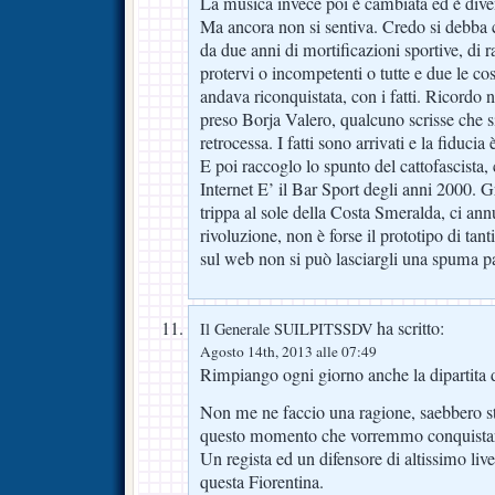
La musica invece poi è cambiata ed è diven
Ma ancora non si sentiva. Credo si debba c
da due anni di mortificazioni sportive, di r
protervi o incompetenti o tutte e due le co
andava riconquistata, con i fatti. Ricordo
preso Borja Valero, qualcuno scrisse che s
retrocessa. I fatti sono arrivati e la fiducia 
E poi raccoglo lo spunto del cattofascista,
Internet E’ il Bar Sport degli anni 2000. G
trippa al sole della Costa Smeralda, ci an
rivoluzione, non è forse il prototipo di tan
sul web non si può lasciargli una spuma p
ha scritto:
Il Generale SUILPITSSDV
Agosto 14th, 2013 alle 07:49
Rimpiango ogni giorno anche la dipartita
Non me ne faccio una ragione, saebbero stat
questo momento che vorremmo conquistare
Un regista ed un difensore di altissimo live
questa Fiorentina.