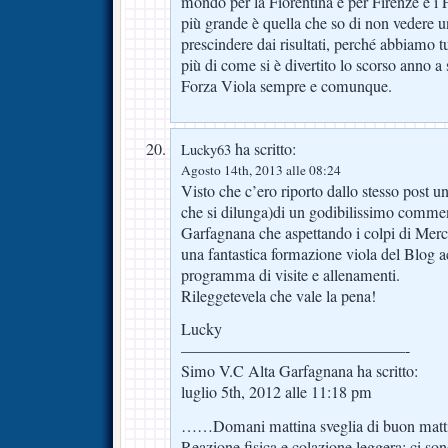
mondo per la Fiorentina e per Firenze e i F
più grande è quella che so di non vedere 
prescindere dai risultati, perché abbiamo tu
più di come si è divertito lo scorso anno a 
Forza Viola sempre e comunque.
ha scritto:
Lucky63
Agosto 14th, 2013 alle 08:24
Visto che c’ero riporto dallo stesso post un
che si dilunga)di un godibilissimo comme
Garfagnana che aspettando i colpi di Mer
una fantastica formazione viola del Blog
programma di visite e allenamenti.
Rileggetevela che vale la pena!
Lucky
——————————————-
Simo V.C Alta Garfagnana ha scritto:
luglio 5th, 2012 alle 11:18 pm
……Domani mattina sveglia di buon matt
Reazione fisica e colazione leggera; ci son