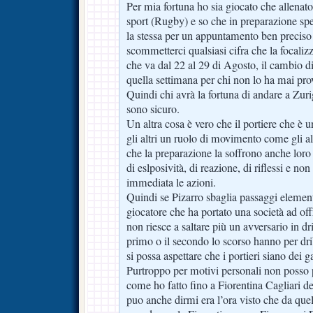
Per mia fortuna ho sia giocato che allenato 
sport (Rugby) e so che in preparazione sp
la stessa per un appuntamento ben preciso
scommetterci qualsiasi cifra che la focaliz
che va dal 22 al 29 di Agosto, il cambio di
quella settimana per chi non lo ha mai pro
Quindi chi avrà la fortuna di andare a Zuri
sono sicuro.
Un altra cosa è vero che il portiere che è 
gli altri un ruolo di movimento come gli alt
che la preparazione la soffrono anche loro
di eslposività, di reazione, di riflessi e no
immediata le azioni.
Quindi se Pizarro sbaglia passaggi element
giocatore che ha portato una società ad of
non riesce a saltare più un avversario in dr
primo o il secondo lo scorso hanno per drib
si possa aspettare che i portieri siano dei ga
Purtroppo per motivi personali non posso p
come ho fatto fino a Fiorentina Cagliari 
puo anche dirmi era l’ora visto che da quel