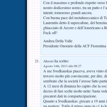
Con il massimo e profondo rispetto verso la
nostro dodicesimo uomo, tra un patto e l’a
intenti; torneremo grandi ancora.
Con buona pace del metalmeccanico di To
Laurentiis detto il supercafone, del benzin
ghiacciato di Arcore e dell’Americano a 
Fuck off!
Andrea Della Valle
Presidente Onorario della ACF Fiorentina
ha scritto:
Alessio
Agosto 14th, 2013 alle 08:27
A me Svedkauskas piaceva, aveva vinto div
trovavo molto più convincente, per dire, d
sembrato che la società l’avesse fatto part
A 12 mesi di distanza ho capito che la soci
deciso di fare scelte molto nette: basta ved
giocatori dati in compartecipazione.
Quanto a Svedkauskas: giocare a 19 anni i
un portiere. Toldo il primo anno in c1 lo h