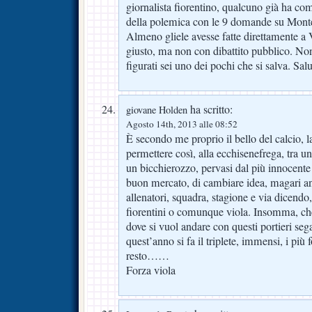
giornalista fiorentino, qualcuno già ha com
della polemica con le 9 domande su Montell
Almeno gliele avesse fatte direttamente a
giusto, ma non con dibattito pubblico. No
figurati sei uno dei pochi che si salva. Salu
ha scritto:
giovane Holden
Agosto 14th, 2013 alle 08:52
È secondo me proprio il bello del calcio, l
permettere così, alla ecchisenefrega, tra u
un bicchierozzo, pervasi dal più innocent
buon mercato, di cambiare idea, magari anc
allenatori, squadra, stagione e via dicendo,
fiorentini o comunque viola. Insomma, che
dove si vuol andare con questi portieri segai
quest’anno si fa il triplete, immensi, i più
resto……
Forza viola