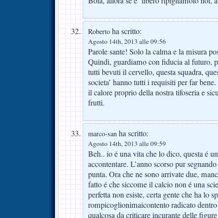
Boia, allora se e’ libero ripigliamolo noi
ha scritto:
Roberto
Agosto 14th, 2013 alle 09:56
Parole sante! Solo la calma e la misura po
Quindi, guardiamo con fiducia al futuro, p
tutti bevuti il cervello, questa squadra, que
societa’ hanno tutti i requisiti per far bene
il calore proprio della nostra tifoseria e s
frutti.
ha scritto:
marco-san
Agosto 14th, 2013 alle 09:59
Beh.. io é una vita che lo dico, questa é u
accontentare. L’anno scorso pur segnando 
punta. Ora che ne sono arrivate due, manca l
fatto é che siccome il calcio non é una sci
perfetta non esiste, certa gente che ha lo sp
rompicoglionimaicontento radicato dentro 
qualcosa da criticare incurante delle figu