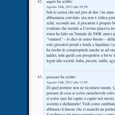
ha scritto:
angelo
Agosto 14th, 2013 alle 10:58
beh io scrissi che nel giro di due / tre anni 
abbastanza convinto. ma non x critica gene
xchè, secondo me, il giocatore è proprio 
evidente che mentre a Corvino piaceva inve
roma ha fatto un 5ennale da 300K anno) 
“vantarsi” – lo dico in senso buono – della
solo giocatori pronti e tende a liquidare i
ha risolto le comproprietà (anche se ad ono
taddei, tutti quelli con prospettive a breve
legati alla società: baba, piccini, salifu, ag
ha scritto:
princenri
Agosto 14th, 2013 alle 11:05
Di quel portiere non ne ricordavo niente. 
pensare di cosa si scrive (amichevole estiva,
si scrive (per far capire o capire noi stessi), 
società) e dichiararlo! Vedi come cambiano
abbiamo il timore che ci manchi un portiere
il problema piú preoccupante sono i cento