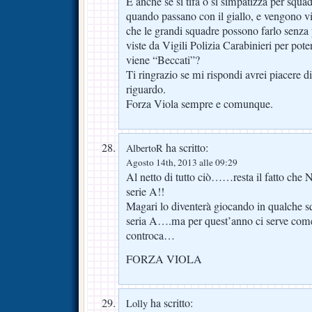
E anche se si tifa o si simpatizza per squ
quando passano con il giallo, e vengono vis
che le grandi squadre possono farlo senza
viste da Vigili Polizia Carabinieri per pot
viene “Beccati”?
Ti ringrazio se mi rispondi avrei piacere d
riguardo.
Forza Viola sempre e comunque.
ha scritto:
AlbertoR
Agosto 14th, 2013 alle 09:29
Al netto di tutto ciò……resta il fatto che 
serie A!!
Magari lo diventerà giocando in qualche s
seria A….ma per quest’anno ci serve come 
controca…
FORZA VIOLA
ha scritto:
Lolly