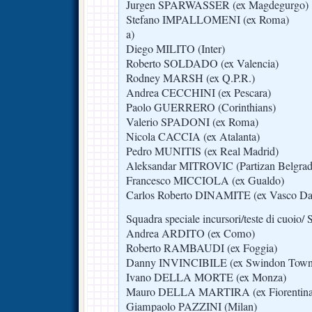
Jurgen SPARWASSER (ex Magdegurgo)
Stefano IMPALLOMENI (ex Roma)
a)
Diego MILITO (Inter)
Roberto SOLDADO (ex Valencia)
Rodney MARSH (ex Q.P.R.)
Andrea CECCHINI (ex Pescara)
Paolo GUERRERO (Corinthians)
Valerio SPADONI (ex Roma)
Nicola CACCIA (ex Atalanta)
Pedro MUNITIS (ex Real Madrid)
Aleksandar MITROVIC (Partizan Belgrad
Francesco MICCIOLA (ex Gualdo)
Carlos Roberto DINAMITE (ex Vasco D
Squadra speciale incursori/teste di cuoio
Andrea ARDITO (ex Como)
Roberto RAMBAUDI (ex Foggia)
Danny INVINCIBILE (ex Swindon Town
Ivano DELLA MORTE (ex Monza)
Mauro DELLA MARTIRA (ex Fiorentina
Giampaolo PAZZINI (Milan)