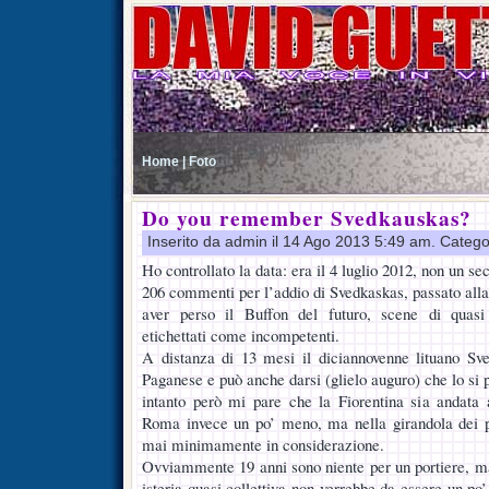
Home |
Foto
Do you remember Svedkauskas?
Inserito da admin il 14 Ago 2013 5:49 am. Catego
Ho controllato la data: era il 4 luglio 2012, non un sec
206 commenti per l’addio di Svedkaskas, passato alla 
aver perso il Buffon del futuro, scene di quasi 
etichettati come incompetenti.
A distanza di 13 mesi il diciannovenne lituano S
Paganese e può anche darsi (glielo auguro) che lo si 
intanto però mi pare che la Fiorentina sia andata 
Roma invece un po’ meno, ma nella girandola dei po
mai minimamente in considerazione.
Ovviammente 19 anni sono niente per un portiere, ma
isteria quasi collettiva non verrebbe da essere un p