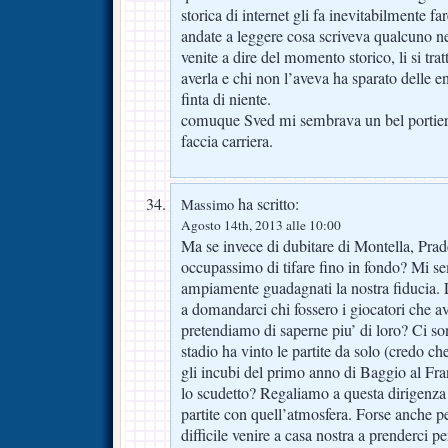
storica di internet gli fa inevitabilmente fa
andate a leggere cosa scriveva qualcuno ne
venite a dire del momento storico, li si tra
averla e chi non l’aveva ha sparato delle 
finta di niente.
comuque Sved mi sembrava un bel portiere
faccia carriera.
ha scritto:
Massimo
Agosto 14th, 2013 alle 10:00
Ma se invece di dubitare di Montella, Prade
occupassimo di tifare fino in fondo? Mi se
ampiamente guadagnati la nostra fiducia. 
a domandarci chi fossero i giocatori che 
pretendiamo di saperne piu’ di loro? Ci sono
stadio ha vinto le partite da solo (credo c
gli incubi del primo anno di Baggio al F
lo scudetto? Regaliamo a questa dirigenza
partite con quell’atmosfera. Forse anche per
difficile venire a casa nostra a prenderci p