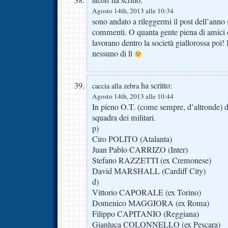
ha scritto:
nicols
Agosto 14th, 2013 alle 10:34
sono andato a rileggermi il post dell’anno s
commenti. O quanta gente piena di amici d
lavorano dentro la società giallorossa poi
nessuno di lì
ha scritto:
caccia alla zebra
Agosto 14th, 2013 alle 10:44
In pieno O.T. (come sempre, d’altronde) d
squadra dei militari.
p)
Ciro POLITO (Atalanta)
Juan Pablo CARRIZO (Inter)
Stefano RAZZETTI (ex Cremonese)
David MARSHALL (Cardiff City)
d)
Vittorio CAPORALE (ex Torino)
Domenico MAGGIORA (ex Roma)
Filippo CAPITANIO (Reggiana)
Gianluca COLONNELLO (ex Pescara)