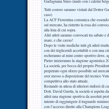
Garfagnana Simo (nudo con i calzini beig
Tutti costoro saranno visitati dal Dottor Ga
caso)
La ACF Fiorentina comunica che essendo in
sul mercato, ha ristretto la rosa dei convoc
alla lista di cui sopra.
Altri atleti saranno convocati tra sabato 
mare, e che caxxo!
Dopo le visite mediche tutti gli atleti risu
con dei trigliceridi accettabili o con una ciro
recheranno al mini centro sportivo dove, ag
Pietro inizieranno la stagione agonistica 2
La società, per bocca del proprio Presiden
perpetrato ogni sforzo possibile sul mercat
aver messo a disposizione del tecnico Vut
competitiva allo stato attuale.
Restando in attesa di ulteriori rinforzi di c
Dott. David Guetta, la società si aspetta da
atleti una stagione sportiva da assoluti prot
intento di raggiungere il traguardo minimo 
con l’accesso diretto alla Champions Leag