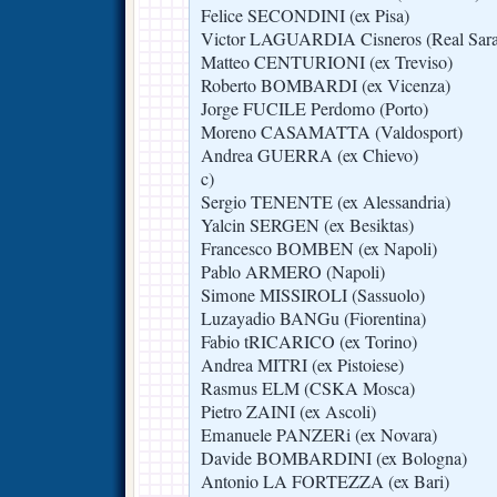
Felice SECONDINI (ex Pisa)
Victor LAGUARDIA Cisneros (Real Sara
Matteo CENTURIONI (ex Treviso)
Roberto BOMBARDI (ex Vicenza)
Jorge FUCILE Perdomo (Porto)
Moreno CASAMATTA (Valdosport)
Andrea GUERRA (ex Chievo)
c)
Sergio TENENTE (ex Alessandria)
Yalcin SERGEN (ex Besiktas)
Francesco BOMBEN (ex Napoli)
Pablo ARMERO (Napoli)
Simone MISSIROLI (Sassuolo)
Luzayadio BANGu (Fiorentina)
Fabio tRICARICO (ex Torino)
Andrea MITRI (ex Pistoiese)
Rasmus ELM (CSKA Mosca)
Pietro ZAINI (ex Ascoli)
Emanuele PANZERi (ex Novara)
Davide BOMBARDINI (ex Bologna)
Antonio LA FORTEZZA (ex Bari)