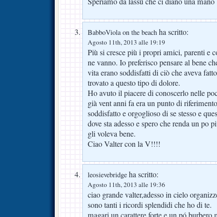
Speriamo da lassù che ci diano una mano
ha scritto:
BabboViola on the beach
Agosto 11th, 2013 alle 19:19
Più si cresce più i propri amici, parenti e
ne vanno. Io preferisco pensare al bene ch
vita erano soddisfatti di ciò che aveva fatt
trovato a questo tipo di dolore.
Ho avuto il piacere di conoscerlo nelle poc
già vent anni fa era un punto di riferiment
soddisfatto e orgoglioso di se stesso e qu
dove sta adesso e spero che renda un po più
gli voleva bene.
Ciao Valter con la V!!!!
ha scritto:
leosievebridge
Agosto 11th, 2013 alle 19:36
ciao grande valter,adesso in cielo organizzer
sono tanti i ricordi splendidi che ho di te.
magari un carattere forte e un pó burber