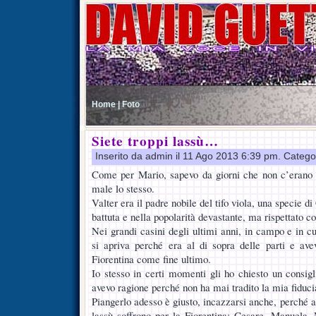
Home |
Foto
Siete troppi lassù…
Inserito da admin il 11 Ago 2013 6:39 pm. Catego
Come per Mario, sapevo da giorni che non c’erano p
male lo stesso.
Valter era il padre nobile del tifo viola, una specie di
battuta e nella popolarità devastante, ma rispettato c
Nei grandi casini degli ultimi anni, in campo e in c
si apriva perché era al di sopra delle parti e ave
Fiorentina come fine ultimo.
Io stesso in certi momenti gli ho chiesto un consigl
avevo ragione perché non ha mai tradito la mia fiduci
Piangerlo adesso è giusto, incazzarsi anche, perché a
lassù soffrono per la Fiorentina: Cesare, Manuela, M