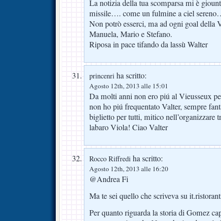
La notizia della tua scomparsa mi è giount
missile…. come un fulmine a ciel seren
Non potrò esserci, ma ad ogni goal della 
Manuela, Mario e Stefano.
Riposa in pace tifando da lassù Walter
ha scritto:
princenri
Agosto 12th, 2013 alle 15:01
Da molti anni non ero piú al Vieusseux per
non ho piú frequentato Valter, sempre fant
biglietto per tutti, mitico nell’organizzare t
labaro Viola! Ciao Valter
ha scritto:
Rocco Riffredi
Agosto 12th, 2013 alle 16:20
@Andrea Fi
Ma te sei quello che scriveva su it.ristoran
Per quanto riguarda la storia di Gomez capi