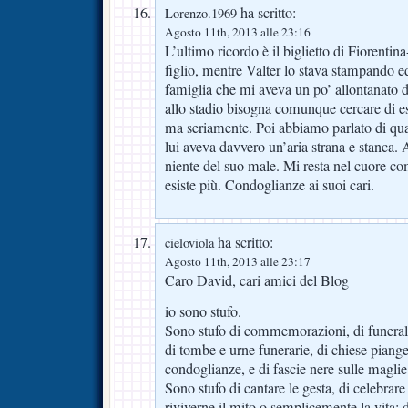
ha scritto:
Lorenzo.1969
Agosto 11th, 2013 alle 23:16
L’ultimo ricordo è il biglietto di Fiorenti
figlio, mentre Valter lo stava stampando ed
famiglia che mi aveva un po’ allontanato d
allo stadio bisogna comunque cercare di e
ma seriamente. Poi abbiamo parlato di q
lui aveva davvero un’aria strana e stanca.
niente del suo male. Mi resta nel cuore c
esiste più. Condoglianze ai suoi cari.
ha scritto:
cieloviola
Agosto 11th, 2013 alle 23:17
Caro David, cari amici del Blog
io sono stufo.
Sono stufo di commemorazioni, di funerali
di tombe e urne funerarie, di chiese piange
condoglianze, e di fascie nere sulle maglie 
Sono stufo di cantare le gesta, di celebrare
riviverne il mito o semplicemente la vita; d