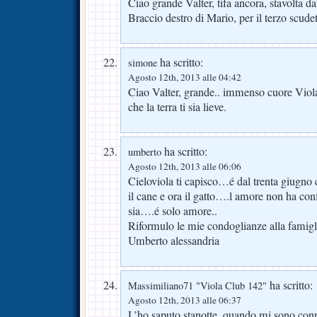
Ciao grande Valter, tifa ancora, stavolta dal
Braccio destro di Mario, per il terzo scudet
ha scritto:
simone
Agosto 12th, 2013 alle 04:42
Ciao Valter, grande.. immenso cuore Viola
che la terra ti sia lieve.
ha scritto:
umberto
Agosto 12th, 2013 alle 06:06
Cieloviola ti capisco…é dal trenta giugn
il cane e ora il gatto….l amore non ha co
sia….é solo amore..
Riformulo le mie condoglianze alla famigl
Umberto alessandria
ha scritto:
Massimiliano71 "Viola Club 142"
Agosto 12th, 2013 alle 06:37
L’ho saputo stanotte, quando mi sono conn