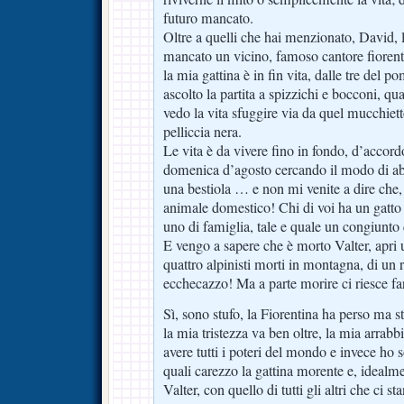
futuro mancato.
Oltre a quelli che hai menzionato, David, 
mancato un vicino, famoso cantore fiorent
la mia gattina è in fin vita, dalle tre del p
ascolto la partita a spizzichi e bocconi, qu
vedo la vita sfuggire via da quel mucchiett
pelliccia nera.
Le vita è da vivere fino in fondo, d’accord
domenica d’agosto cercando il modo di abb
una bestiola … e non mi venite a dire che,
animale domestico! Chi di voi ha un gatto 
uno di famiglia, tale e quale un congiunto 
E vengo a sapere che è morto Valter, apri un
quattro alpinisti morti in montagna, di un
ecchecazzo! Ma a parte morire ci riesce fa
Sì, sono stufo, la Fiorentina ha perso ma 
la mia tristezza va ben oltre, la mia arrabb
avere tutti i poteri del mondo e invece ho 
quali carezzo la gattina morente e, idealmen
Valter, con quello di tutti gli altri che ci s