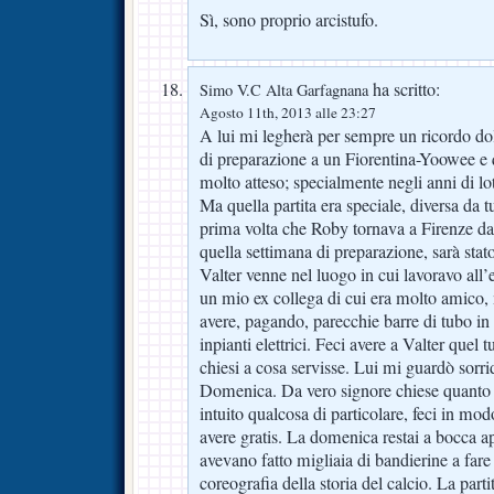
Sì, sono proprio arcistufo.
ha scritto:
Simo V.C Alta Garfagnana
Agosto 11th, 2013 alle 23:27
A lui mi legherà per sempre un ricordo dol
di preparazione a un Fiorentina-Yoowee e
molto atteso; specialmente negli anni di l
Ma quella partita era speciale, diversa da tu
prima volta che Roby tornava a Firenze da
quella settimana di preparazione, sarà sta
Valter venne nel luogo in cui lavoravo all’
un mio ex collega di cui era molto amico, 
avere, pagando, parecchie barre di tubo in 
inpianti elettrici. Feci avere a Valter quel t
chiesi a cosa servisse. Lui mi guardò sorri
Domenica. Da vero signore chiese quanto 
intuito qualcosa di particolare, feci in mod
avere gratis. La domenica restai a bocca a
avevano fatto migliaia di bandierine a fare 
coreografia della storia del calcio. La part