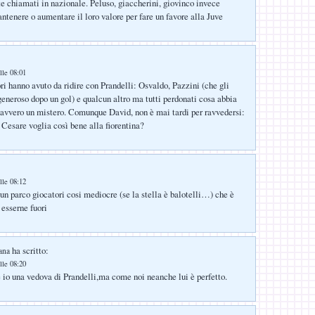
 chiamati in nazionale. Peluso, giaccherini, giovinco invece
ntenere o aumentare il loro valore per fare un favore alla Juve
lle 08:01
ri hanno avuto da ridire con Prandelli: Osvaldo, Pazzini (che gli
eneroso dopo un gol) e qualcun altro ma tutti perdonati cosa abbia
davvero un mistero. Comunque David, non è mai tardi per ravvedersi:
 Cesare voglia così bene alla fiorentina?
lle 08:12
un parco giocatori cosi mediocre (se la stella è balotelli…) che è
 esserne fuori
ha scritto:
ana
lle 08:20
 io una vedova di Prandelli,ma come noi neanche lui è perfetto.