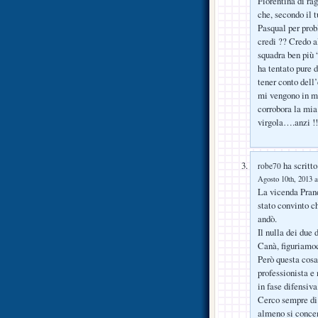
Fiorentina di ra
che, secondo il 
Pasqual per prob
credi ?? Credo al
squadra ben più “
ha tentato pure 
tener conto dell’
mi vengono in me
corrobora la mia 
virgola….anzi !!
ha scritto
robe70
Agosto 10th, 2013 a
La vicenda Pran
stato convinto c
andò.
Il nulla dei due
Canà, figuriamoc
Però questa cosa
professionista e 
in fase difensiva
Cerco sempre di 
almeno si concen