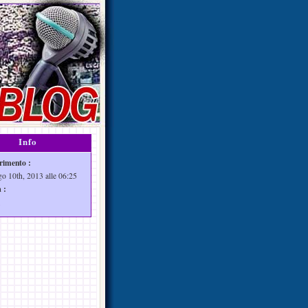
Info
rimento :
go 10th, 2013 alle 06:25
 :