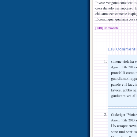
Invece vengono convocati tut
cosa diavolo sia successo t
chiusura tecnicamente inspie
E comunque, qualsiasi cosa s
[138] Commenti
138 Commenti 
ha sc
simone viola
Agosto 10th, 2013 a
prandelli come m
guardiamo l appa
parole e il facci
favore. gobbo nel
giudicate voi al
Goderiger "Viola
Agosto 10th, 2013 a
Ho sempre trovat
sono mai sentito