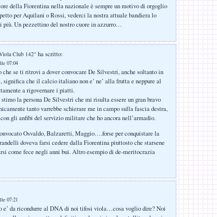
ore della Fiorentina nella nazionale è sempre un motivo di orgoglio
ispetto per Aquilani o Rossi, vederci la nostra attuale bandiera lo
i più. Un pezzettino del nostro cuore in azzurro…
ha scritto:
Viola Club 142"
lle 07:04
che se ti ritrovi a dover convocare De Silvestri, anche soltanto in
 significa che il calcio italiano non e’ ne’ alla frutta e neppure al
ttamente a rigovernare i piatti.
: stimo la persona De Silvestri che mi risulta essere un gran bravo
icamente tanto varrebbe schierare me in campo sulla fascia destra,
 con gli anfibi del servizio militare che ho ancora nell’armadio.
onvocato Osvaldo, Balzaretti, Maggio….forse per conquistare la
andelli doveva farsi cedere dalla Fiorentina piuttosto che starsene
si come fece negli anni bui. Altro esempio di de-meritocrazia
lle 07:21
 e’ da ricondurre al DNA di noi tifosi viola…cosa voglio dire? Noi