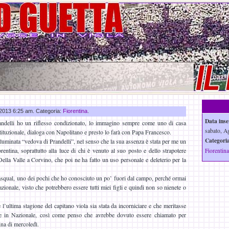
o 2013 6:25 am. Categoria:
Fiorentina
.
Data inse
delli ho un riflesso condizionato, lo immagino sempre come uno di casa
sabato, A
tituzionale, dialoga con Napolitano e presto lo farà con Papa Francesco.
Categoria
luminata “vedova di Prandelli”, nel senso che la sua assenza è stata per me un
entina, soprattutto alla luce di chi è venuto al suo posto e dello strapotere
Fiorentina
lla Valle a Corvino, che poi ne ha fatto un uso personale e deleterio per la
qual, uno dei pochi che ho conosciuto un po’ fuori dal campo, perché ormai
ionale, visto che potrebbero essere tutti miei figli e quindi non so nienete o
 l’ultima stagione del capitano viola sia stata da incorniciare e che meritasse
e in Nazionale, così come penso che avrebbe dovuto essere chiamato per
ina di mercoledì.