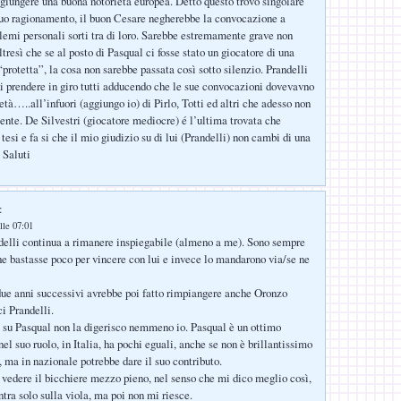
ggiungere una buona notorietà europea. Detto questo trovo singolare
tuo ragionamento, il buon Cesare negherebbe la convocazione a
lemi personali sorti tra di loro. Sarebbe estremamente grave non
tresì che se al posto di Pasqual ci fosse stato un giocatore di una
protetta”, la cosa non sarebbe passata così sotto silenzio. Prandelli
di prendere in giro tutti adducendo che le sue convocazioni dovevavno
età…..all’infuori (aggiungo io) di Pirlo, Totti ed altri che adesso non
nte. De Silvestri (giocatore mediocre) é l’ultima trovata che
tesi e fa si che il mio giudizio su di lui (Prandelli) non cambi di una
 Saluti
:
lle 07:01
delli continua a rimanere inspiegabile (almeno a me). Sono sempre
he bastasse poco per vincere con lui e invece lo mandarono via/se ne
 due anni successivi avrebbe poi fatto rimpiangere anche Oronzo
i Prandelli.
 su Pasqual non la digerisco nemmeno io. Pasqual è un ottimo
nel suo ruolo, in Italia, ha pochi eguali, anche se non è brillantissimo
, ma in nazionale potrebbe dare il suo contributo.
vedere il bicchiere mezzo pieno, nel senso che mi dico meglio così,
tra solo sulla viola, ma poi non mi riesce.