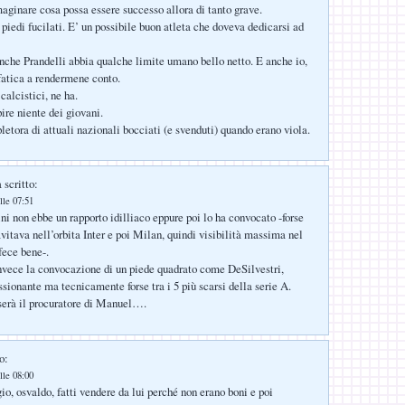
aginare cosa possa essere successo allora di tanto grave.
 piedi fucilati. E’ un possibile buon atleta che doveva dedicarsi ad
nche Prandelli abbia qualche limite umano bello netto. E anche io,
fatica a rendermene conto.
calcistici, ne ha.
pire niente dei giovani.
pletora di attuali nazionali bocciati (e svenduti) quando erano viola.
 scritto:
lle 07:51
i non ebbe un rapporto idilliaco eppure poi lo ha convocato -forse
vitava nell’orbita Inter e poi Milan, quindi visibilità massima nel
fece bene-.
nvece la convocazione di un piede quadrato come DeSilvestri,
ssionante ma tecnicamente forse tra i 5 più scarsi della serie A.
serà il procuratore di Manuel….
o:
lle 08:00
io, osvaldo, fatti vendere da lui perché non erano boni e poi