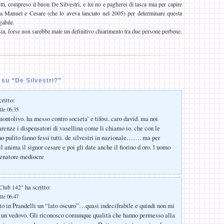
ti, compreso il buon De Silvestri, e lui no e pagherei di tasca mia per capire
ra Manuel e Cesare (che lo aveva lanciato nel 2005) per determinare questa
gabile.
ia, forse non sarebbe male un definitivo chiarimento tra due persone perbene.
su “De Silvestri?”
ritto:
lle 06:35
ontolivo. ha messo contro societa’ e tifosi. caro david. ma noi
renze i dispensatori di vasellina come li chiamo io. che con le
no pulito fanno fessi tutti. de silvestri in nazionale……. ma per
l anima il signor cesare e poi gli date anche il fiorino d oro. l uomo
lenatore mediocre
ha scritto:
 Club 142"
lle 06:47
o in Prandelli un “lato oscuro”…quasi indecifrabile e quindi non mi
 un vedovo. Gli riconosco comunque qualità che hanno permesso alla