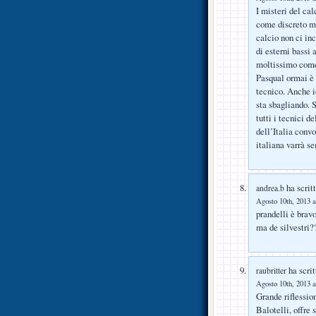
I misteri del cal
come discreto me
calcio non ci in
di esterni bassi
moltissimo come
Pasqual ormai è u
tecnico. Anche i
sta sbagliando. 
tutti i tecnici d
dell’Italia conv
italiana varrà s
ha scritt
andrea.b
Agosto 10th, 2013 a
prandelli è brav
ma de silvestri?
ha scrit
raubritter
Agosto 10th, 2013 a
Grande riflessio
Balotelli, offr