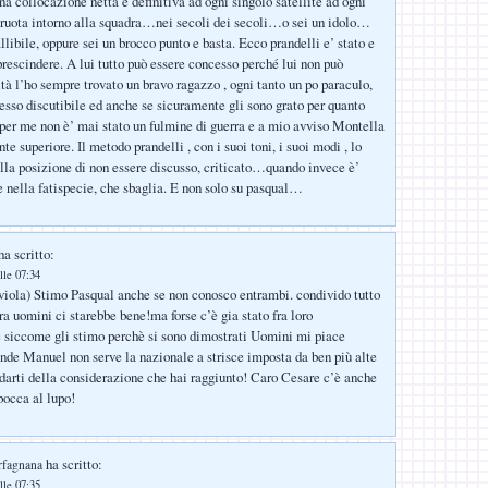
a collocazione netta e definitiva ad ogni singolo satellite ad ogni
ruota intorno alla squadra…nei secoli dei secoli…o sei un idolo…
libile, oppure sei un brocco punto e basta. Ecco prandelli e’ stato e
prescindere. A lui tutto può essere concesso perché lui non può
ltà l’ho sempre trovato un bravo ragazzo , ogni tanto un po paraculo,
sso discutibile ed anche se sicuramente gli sono grato per quanto
, per me non è’ mai stato un fulmine di guerra e a mio avviso Montella
te superiore. Il metodo prandelli , con i suoi toni, i suoi modi , lo
la posizione di non essere discusso, criticato…quando invece è’
 nella fatispecie, che sbaglia. E non solo su pasqual…
a scritto:
lle 07:34
viola) Stimo Pasqual anche se non conosco entrambi. condivido tutto
ra uomini ci starebbe bene!ma forse c’è gia stato fra loro
 siccome gli stimo perchè si sono dimostrati Uomini mi piace
ande Manuel non serve la nazionale a strisce imposta da ben più alte
udarti della considerazione che hai raggiunto! Caro Cesare c’è anche
bocca al lupo!
ha scritto:
rfagnana
lle 07:35