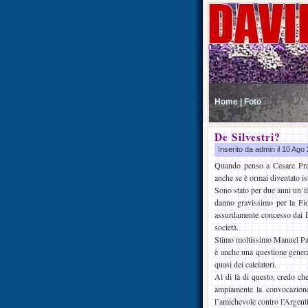
Home |
Foto
De Silvestri?
Inserito da admin il 10 Ag
Quando penso a Cesare Pran
anche se è ormai diventato is
Sono stato per due anni un’il
danno gravissimo per la Fior
assurdamente concesso dai De
società.
Stimo moltissimo Manuel Pas
è anche una questione generaz
quasi dei calciatori.
Al di là di questo, credo che
ampiamente la convocazion
l’amichevole contro l’Argent