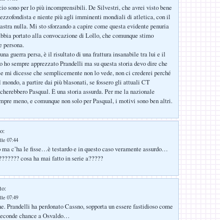
cio sono per lo più incomprensibili. De Silvestri, che avrei visto bene
zzofondista e niente più agli imminenti mondiali di atletica, con il
castra nulla. Mi sto sforzando a capire come questa evidente penuria
 abbia portato alla convocazione di Lollo, che comunque stimo
 persona.
na guerra persa, è il risultato di una frattura insanabile tra lui e il
o ho sempre apprezzato Prandelli ma su questa storia devo dire che
Se mi dicesse che semplicemente non lo vede, non ci crederei perché
el mondo, a partire dai più blasonati, se fossero gli attuali CT
ocherebbero Pasqual. È una storia assurda. Per me la nazionale
empre meno, e comunque non solo per Pasqual, i motivi sono ben altri.
o:
lle 07:44
o ma c’ha le fisse…è testardo e in questo caso veramente assurdo…
??????? cosa ha mai fatto in serie a?????
to:
lle 07:49
ne. Prandelli ha perdonato Cassno, sopporta un essere fastidioso come
e seconde chance a Osvaldo…