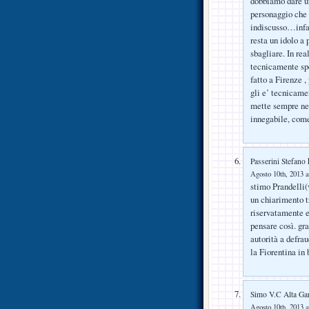
dobbiamo dare un
personaggio che 
indiscusso…infal
resta un idolo a 
sbagliare. In rea
tecnicamente spe
fatto a Firenze 
gli e’ tecnicamen
mette sempre nel
innegabile, come
h
Passerini Stefano
Agosto 10th, 2013 a
stimo Prandelli(
un chiarimento t
riservatamente e
pensare così. gr
autorità a defra
la Fiorentina in 
Simo V.C Alta Ga
Agosto 10th, 2013 a