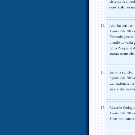
sistematicamente
convocati per ma
ha scritto:
Aldo
Agosto 10th, 2013 a
Parecchi giocato
mandó un vaffa g
fatto Pasqual è 
siamo sicuri che
ha scritto:
piero
Agosto 10th, 2013 a
La nazionale ha 
snob e distintivo
Riccardo Garfagn
Agosto 10th, 2013 a
Sono stato anche