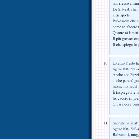
non riesco a imm
De Silvestri ha i
altri sports.
Può essere che a
come te, faccio 
Quanto ai limiti 
Il più grosso: ca
Il che spiega la 
ha
Lorenzo Trento
Agosto 10th, 2013 a
Anche con Pazzin
anche perché gra
momento in cui 
È inspiegabile i
fisicaccio impre
Chissà cosa pen
ha scritt
Gabriele
Agosto 10th, 2013 a
Balzaretti, magg