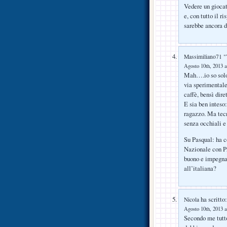
Vedere un giocat
e, con tutto il r
sarebbe ancora d
Massimiliano71 "
Agosto 10th, 2013 a
Mah….io so solo 
via sperimentale,
caffè, bensì dire
E sia ben inteso
ragazzo. Ma tecn
senza occhiali e
Su Pasqual: ha c
Nazionale con Pr
buono e impegnar
all’italiana?
ha scritto:
Nicola
Agosto 10th, 2013 a
Secondo me tutto