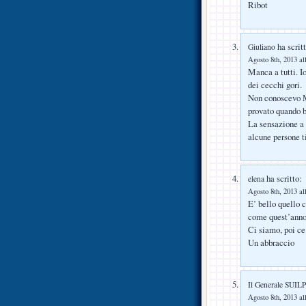
Ribot
ha scritt
Giuliano
Agosto 8th, 2013 al
Manca a tutti. I
dei cecchi gori.
Non conoscevo M
provato quando b
La sensazione a 
alcune persone t
ha scritto:
elena
Agosto 8th, 2013 al
E’ bello quello c
come quest’anno 
Ci siamo, poi ce
Un abbraccio
Il Generale SUI
Agosto 8th, 2013 al