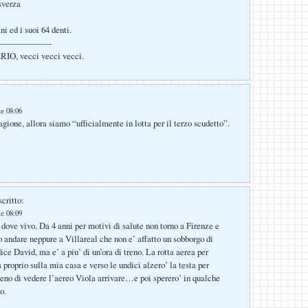
sverza
i ed i suoi 64 denti.
——————-
IO, vecci vecci vecci.
le 08:06
agione, allora siamo “ufficialmente in lotta per il terzo scudetto”.
critto:
le 08:09
 dove vivo. Da 4 anni per motivi di salute non torno a Firenze e
o andare neppure a Villareal che non e’ affatto un sobborgo di
ce David, ma e’ a piu’ di un’ora di treno. La rotta aerea per
 proprio sulla mia casa e verso le undici alzero’ la testa per
no di vedere l’aereo Viola arrivare…e poi sperero’ in qualche
o.