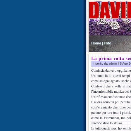
Home |
Foto
La prima volta s
Inserito da admin il 8 Ago
Comincia davvero oggi la nuo
Un anno fa di questi tempi 
come ad ogni agosto, anche q
Confesso che a volte il mart
l’inconfondibile musica del 
Un riflesso condizionato che
E allora sono un po’ pentito d
com’era giusto che fosse per 
parlare per ore tutti i gior
come la Fiorentina), ma po
sarebbe stato lo stesso.
In tutti questi mesi ho senti