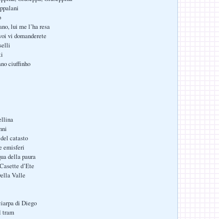
appalani
o
ano, lui me l’ha resa
voi vi domanderete
selli
ti
ano ciuffinho
ellina
nni
del catasto
re emisferi
ua della paura
 Casette d’Ete
Della Valle
ciarpa di Diego
l tram