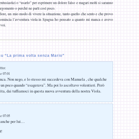
ntusiastici o “usarlo” per esprimere un dolore falso e magari molti si saranno
’argomento o perchè ne parli così poco.
ore, un mio modo di vivere la situazione, tanto quello che sento e che provo
comincia l’avventura viola in Spagna ho pensato a quanto mi manca e avevo
 voi.
u “La prima volta senza Mario”
tto:
le 07:01
nca. Non nego, e lo stesso mi succedeva con Manuela , che qualche
a un poco quando “esagerava”. Ma poi lo ascoltavo volentieri. Però
vita, dai tuffiamoci in questa nuova avventura della nostra Viola.
le 07:05
 anche per lui…
!