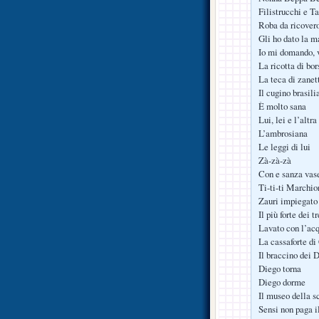
Filistrucchi e T
Roba da ricover
Gli ho dato la m
Io mi domando, 
La ricotta di bor
La teca di zanet
Il cugino brasili
È molto sana
Lui, lei e l’altra
L’ambrosiana
Le leggi di lui
Zà-zà-zà
Con e sanza vas
Ti-ti-ti Marchio
Zauri impiegato 
Il più forte dei t
Lavato con l’acq
La cassaforte di
Il braccino dei 
Diego torna
Diego dorme
Il museo della s
Sensi non paga i