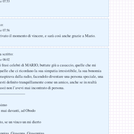
le 07:53
to:
le 07:56
rivato il momento di vincere, e sarà così anche grazie a Mario.
 scritto:
le 08:02
i frasi celebri di MARIO, buttate giù a casaccio, quelle che mi
quelle che ci ricordano la sua simpatia irresistibile, la sua bonomia
raspirava dalla radio, facendolo diventare una persona speciale, una
resti definito tranquillamente come un amico, anche se in realtà
so) non l’avevi mai incontrato di persona.
———————
ssimo
, mai davanti, ad Obodo
, se un vinco un mi dierto
ppina, Giuseppa, Giuseppina