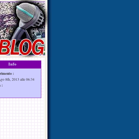
Info
rimento :
Ago 8th, 2013 alle 06:34
 :