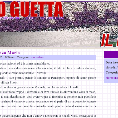
enza Mario
 2013 6:34 am. Categoria:
Fiorentina
.
Data inse
va stagione, ed è la prima senza Mario.
giovedì, 
stava pensando ovviamente allo scudetto, il fatto è che ci credeva davvero,
Categoria
uando c’erano Ricciarelli e Bruzzone.
edì, il suo giorno, penso di sentirlo al Pentasport, oppure di sentir partire
Fiorentina
Sullivan Show.
 è durato a lungo anche con Manuela, con lei accadeva il lunedì.
i aver fatto troppo il direttore e di aver limitato il Sullivan una volta al mese,
la mia idea di radio (devi avere voglia di risentirle le persone, non puoi farle
ni, altrimenti vengono a noia, soprattutto se si parla di un argomento leggero
i mi dico che non sarebbe cambiato niente perché tanto il vuoto enorme ci
to parecchia gente che non c’entrava niente con la vita di Mario sciacquarsi la