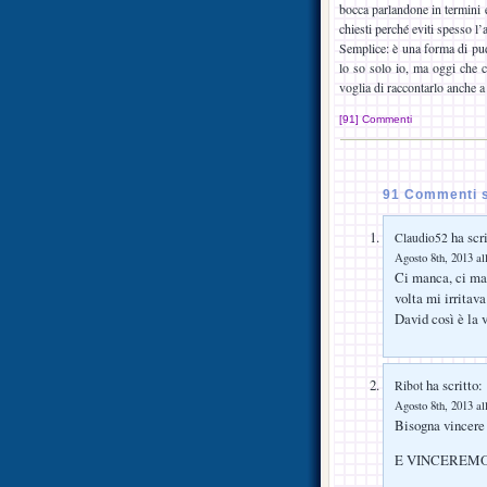
bocca parlandone in termini e
chiesti perché eviti spesso l
Semplice: è una forma di pud
lo so solo io, ma oggi che 
voglia di raccontarlo anche a
[91] Commenti
91 Commenti s
ha scri
Claudio52
Agosto 8th, 2013 al
Ci manca, ci ma
volta mi irritav
David così è la 
ha scritto:
Ribot
Agosto 8th, 2013 al
Bisogna vincere
E VINCEREMO