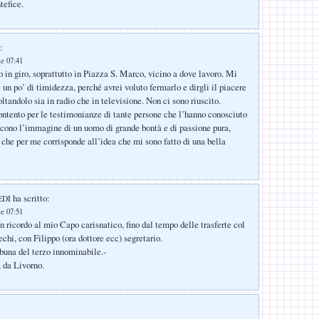
efice.
:
le 07:41
 in giro, soprattutto in Piazza S. Marco, vicino a dove lavoro. Mi
un po’ di timidezza, perché avrei voluto fermarlo e dirgli il piacere
tandolo sia in radio che in televisione. Non ci sono riuscito.
ntento per le testimonianze di tante persone che l’hanno conosciuto
iscono l’immagine di un uomo di grande bontà e di passione pura,
 che per me corrisponde all’idea che mi sono fatto di una bella
ha scritto:
EDI
le 07:51
n ricordo al mio Capo carisnatico, fino dal tempo delle trasferte col
chi, con Filippo (ora dottore ecc) segretario.
 buna del terzo innominabile.-
 da Livorno.