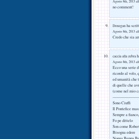
Agosto 8th, 2013 al
no comment!
ha scrit
Donegan
Agosto 8th, 2013 al
Credo che sia ar
ha
caccia alla zebra
Agosto 8th, 2013 al
Ecco una serie d
ricordo al volo, 
ed umanità che t
di quelle che av
(come nel mio ca
——————
Sono Ciuffi
Il Pontefice ma
Sempre a fianco
Fo pe dittelo
Son come Roberto
Bisogna edere
Nonna Beppa Be