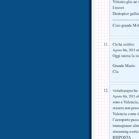
Vittorio glie ne 
I travet
Dentopice gallian
——————
Ciao grande MAR
ha scritto:
Cla
Agosto 8th, 2013 al
Oggi inizia la st
Grande Mario
Cla
ha s
violadispagna
Agosto 8th, 2013 al
sono a Valencia,
stasera non poss
Valencia come di
l’aeroporto passa
immaginare alme
streaming esotic
RISPOSTA