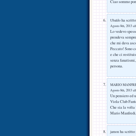
Ciao sommo pont
ha scritto
Ubaldo
Agosto 8th, 2013 al
Lo vedevo spesso
prendeva sempre 
che mi dava ascol
Peccato! Sono co
e che ci restitu
senza fanatismi,
persona.
MARIO MANFR
Agosto 8th, 2013 al
Un pensiero ed u
Viola Club Fante
Che sia la volta
Mario Manfredi,
ha scritto:
jamon