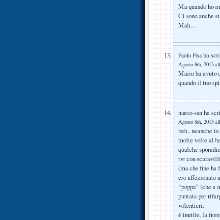
Ma quando ho ma
Ci sono anche st
Mah…
ha scri
Paolo Pisa
Agosto 8th, 2013 al
Mario ha avuto u
quando il tuo spi
ha scri
marco-san
Agosto 8th, 2013 al
beh.. neanche io
molte volte al b
qualche sporadic
tvr con scaravill
(ma che fine ha f
ero affezionato 
“poppa” (che a m
puntata per rifa
volentieri.
è inutile, la fio