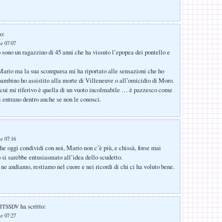
o:
le 07:07
o sono un ragazzino di 45 anni che ha vissuto l’epopea dei pontello e
ario ma la sua scomparsa mi ha riportato alle sensazioni che ho
ambino ho assistito alla morte di Villeneuve o all’omicidio di Moro.
cui mi riferivo è quella di un vuoto incolmabile … è pazzesco come
i entrano dentro anche se non le conosci.
le 07:16
he oggi condividi con noi, Mario non c’è più, e chissà, forse mai
si sarebbe entusiasmato all’idea dello scudetto.
 ne andiamo, restiamo nel cuore e nei ricordi di chi ci ha voluto bene.
ha scritto:
LPITSSDV
le 07:27