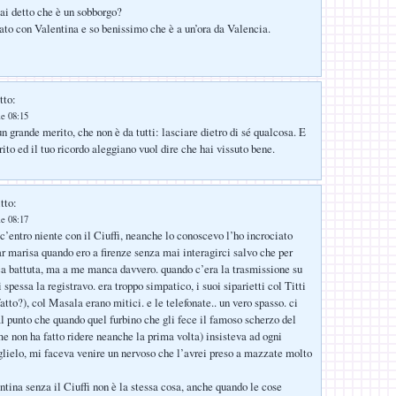
i detto che è un sobborgo?
ato con Valentina e so benissimo che è a un’ora da Valencia.
tto:
le 08:15
n grande merito, che non è da tutti: lasciare dietro di sé qualcosa. E
rito ed il tuo ricordo aleggiano vuol dire che hai vissuto bene.
tto:
le 08:17
 c’entro niente con il Ciuffi, neanche lo conoscevo l’ho incrociato
ar marisa quando ero a firenze senza mai interagirci salvo che per
a battuta, ma a me manca davvero. quando c’era la trasmissione su
i spessa la registravo. era troppo simpatico, i suoi siparietti col Titti
atto?), col Masala erano mitici. e le telefonate.. un vero spasso. ci
al punto che quando quel furbino che gli fece il famoso scherzo del
e non ha fatto ridere neanche la prima volta) insisteva ad ogni
rglielo, mi faceva venire un nervoso che l’avrei preso a mazzate molto
rentina senza il Ciuffi non è la stessa cosa, anche quando le cose