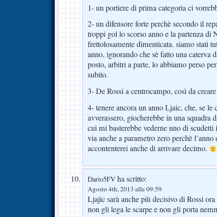
1- un portiere di prima categoria ci vorrebb
2- un difensore forte perchè secondo il rep
troppi gol lo scorso anno e la partenza di N
frettolosamente dimenticata. siamo stati tut
anno, ignorando che sè fatto una caterva di 
posto, arbitri a parte, lo abbiamo perso pe
subito.
3- De Rossi a centrocampo, così da creare il
4- tenere ancora un anno Ljaic, che, se le 
avverassero, giocherebbe in una squadra da
cui mi basterebbe vederne uno di scudetti i
via anche a parametro zero perchè l’anno d
accontenterei anche di arrivare decimo.
ha scritto:
Dario5FV
Agosto 4th, 2013 alle 09:59
Ljajic sarà anche più decisivo di Rossi ora
non gli lega le scarpe e non gli porta nem