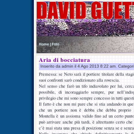
Home |
Foto
Aria di bocciatura
Inserito da admin il 4 Ago 2013 8:22 am. Categor
Premessa: se Neto sarà il portiere titolare della stagi
suoi confronti sarò condizionato alla rovescia.
Nel senso che farò un tifo indiavolato per lui, cerc
possibile, di incoraggiarlo sempre, pur nell’indisp
privilegio che mi sono sempre concesso in tutti questi
Il fatto è che non mi pare che si stia andando in que
che un portiere non è debba che debba proprio 
Montella è un assioma valido fino ad un certo punto)
può arrivare anche più tardi, è altrettanto certo che
c’è mai stata una presa di posizione senza se e senz
Nulla insomma che chiuda definitivamente la f