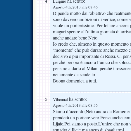
ha scritto:
Luigino
Agosto 4th, 2013 alle 08:46
Dipende molto dall’obiettivo che realmente 
sono davvero ambizioni di vertice, come se
vuole un portierissimo. Per lottare ancora
magari sperare all’ultima giornata di arriva
anche andare bene Neto.
Io credo che, almeno in questo momento (m
‘momento’ che può durare anche mezzo ca
decisivo e più importante di Rossi. Ci pens
perché per ora è ancora l’unico che sblocca 
pensino a darlo al Milan, perché i rossoner
nettamente da scudetto.
Buona domenica a tutti.
ha scritto:
Vibennal
Agosto 4th, 2013 alle 08:56
Siamo d’accordo;Neto andra da Romeo e Gi
prenderà un portiere vero.Forse anche con i
Lijaic.Poi siamo a posto.L’unico che non 
squadra é Ilicic ma spero di sbagliarmi.