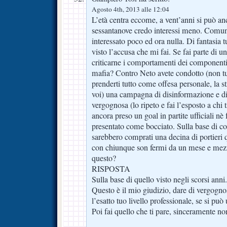
Agosto 4th, 2013 alle 12:04
L’età centra eccome, a vent’anni si può anc
sessantanove credo interessi meno. Comu
interessato poco ed ora nulla. Di fantasia 
visto l’accusa che mi fai. Se fai parte di 
criticarne i comportamenti dei componenti
mafia? Contro Neto avete condotto (non tu
prenderti tutto come offesa personale, la 
voi) una campagna di disinformazione e di 
vergognosa (lo ripeto e fai l’esposto a chi
ancora preso un goal in partite ufficiali nè f
presentato come bocciato. Sulla base di cos
sarebbero comprati una decina di portieri qu
con chiunque son fermi da un mese e mezz
questo?
RISPOSTA
Sulla base di quello visto negli scorsi anni.
Questo è il mio giudizio, dare di vergogno
l’esatto tuo livello professionale, se si p
Poi fai quello che ti pare, sinceramente n