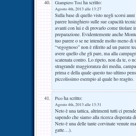
ha scritto:
Giampiero Tosi
Agosto 4th, 2013 alle 13:27
Sulla base di quello visto negli scorsi ann
parere lusinghiero sulle sue capacità tecni
avanti con lui e di provarlo come titolare in
preparazione. Evidentemente anche Montella
tuo parere o se ne intende molto meno di 
“vegognoso” non è riferito ad un parere t
avere quello che gli pare, ma alla campagn
scatenata contro. Lo ripeto, non da te, o n
stragrande maggioranza dei media, campag
prima e della quale questo tuo ultimo pens
piccolissimo esempio al quale ho reagito.
ha scritto:
Pico
Agosto 4th, 2013 alle 13:31
Neto è una tattica, altrimenti tutti ci prend
sapendo che siamo alla ricerca disperata di
Neto è una delle tante corvinate venute m
gatte…).