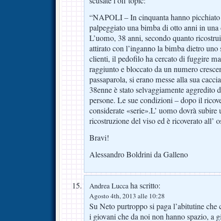
scusate l’off topic:
“NAPOLI – In cinquanta hanno picchiato i
palpeggiato una bimba di otto anni in una c
L’uomo, 38 anni, secondo quanto ricostruit
attirato con l’inganno la bimba dietro uno 
clienti, il pedofilo ha cercato di fuggire ma
raggiunto e bloccato da un numero crescent
passaparola, si erano messe alla sua caccia
38enne è stato selvaggiamente aggredito d
persone. Le sue condizioni – dopo il rico
considerate «serie».L’ uomo dovrà subire u
ricostruzione del viso ed è ricoverato all’ o
Bravi!
Alessandro Boldrini da Galleno
ha scritto:
Andrea Lucca
Agosto 4th, 2013 alle 10:28
Su Neto purtroppo si paga l’abitutine che
i giovani che da noi non hanno spazio, a gio