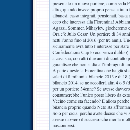
presentato un nuovo portiere, come se la 
altro, quando invece proprio pensa a tutto 
albanesi, cassa integrati, pensionati, basta
ecco che interessa alla Fiorentina! Abbia
Agazzi, Sommer, Mihaylov, giocheremo con
Ora c’è Julio Cesar. Un portiere di 34 ann
netti l’anno fino al 2016 (per tre anni). U
sicuramente avrà tutto l’interesse per stare a
Confederations Cup lo era, senza dubbio) 
a casa sua, con altri due anni di contratto p
garantisce che non si dia all’imbrago di u
A parte questo la Fiorentina che ha già sfio
salari di 8 milioni a bilancio 2013 e di 18 (
bilancio 2014, se ne accollerà altri 4 o 5 (
per un portiere 34enne? Se avesse davvero 
consumerebbe l’unico posto libero da ext
Vecino come sta facendo? E allora perchè p
bilancia proprio quando Neto sta affrontan
Solo per cicia, perchè avete deciso che vi 
avesse davvero il successo che merita molt
nascondersi.