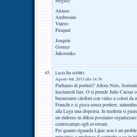
Hegazy
Alonso
Ambrosini
Valero
Pasqual
Joaquin
Gomez
Jakovenko
ha scritto:
Lucia
Agosto 4th, 2013 alle 14:36
Parliamo di portieri? Allora Neto, Sorrent
lasciamoli fare. O si prende Julio Caesar 
buonissimi citofoni con video a colori da m
Franchi e si gioca senza portiere, natural
alla Lega una dispensa. In trasferta si gu
un rinforzo in difesa possiamo organizzarci
centrocampo agli avversari.
Per quanto riguarda Lijaic non è un probl
principio: o prolunga il contratto o va in 