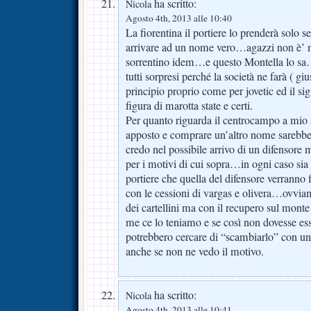
ha scritto:
Nicola
Agosto 4th, 2013 alle 10:40
La fiorentina il portiere lo prenderà solo se 
arrivare ad un nome vero…agazzi non è’ 
sorrentino idem…e questo Montella lo sa
tutti sorpresi perché la società ne farà ( g
principio proprio come per jovetic ed il sig
figura di marotta state e certi.
Per quanto riguarda il centrocampo a mio
apposto e comprare un’altro nome sarebbe
credo nel possibile arrivo di un difensore
per i motivi di cui sopra…in ogni caso sia
portiere che quella del difensore verranno 
con le cessioni di vargas e olivera…ovvia
dei cartellini ma con il recupero sul mon
me ce lo teniamo e se così non dovesse es
potrebbero cercare di “scambiarlo” con un 
anche se non ne vedo il motivo.
ha scritto:
Nicola
Agosto 4th, 2013 alle 10:41