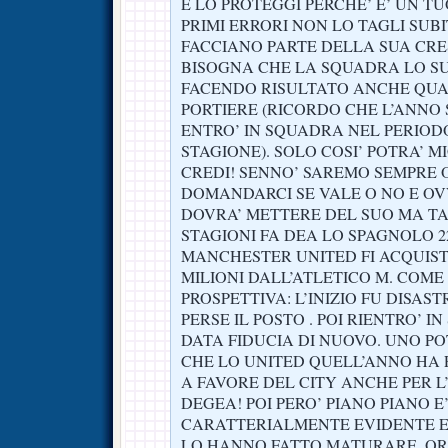
E LO PROTEGGI PERCHE’ E’ UN T
PRIMI ERRORI NON LO TAGLI SUB
FACCIANO PARTE DELLA SUA CRE
BISOGNA CHE LA SQUADRA LO SU
FACENDO RISULTATO ANCHE QUA
PORTIERE (RICORDO CHE L’ANNO
ENTRO’ IN SQUADRA NEL PERIOD
STAGIONE). SOLO COSI’ POTRA’ M
CREDI! SENNO’ SAREMO SEMPRE 
DOMANDARCI SE VALE O NO E OV
DOVRA’ METTERE DEL SUO MA TA
STAGIONI FA DEA LO SPAGNOLO 
MANCHESTER UNITED FI ACQUIST
MILIONI DALL’ATLETICO M. COME
PROSPETTIVA: L’INIZIO FU DISAS
PERSE IL POSTO . POI RIENTRO’ I
DATA FIDUCIA DI NUOVO. UNO P
CHE LO UNITED QUELL’ANNO HA
A FAVORE DEL CITY ANCHE PER L
DEGEA! POI PERO’ PIANO PIANO E
CARATTERIALMENTE EVIDENTE E
LO HANNO FATTO MATURARE. ORA