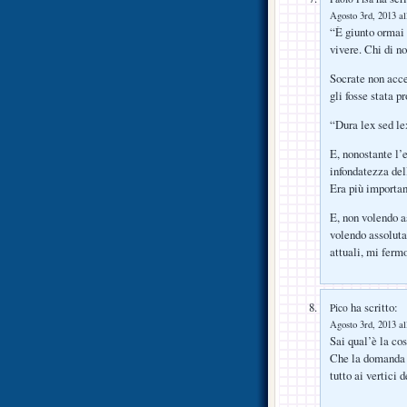
Agosto 3rd, 2013 al
“È giunto ormai i
vivere. Chi di no
Socrate non acce
gli fosse stata p
“Dura lex sed le
E, nonostante l’
infondatezza dell
Era più important
E, non volendo a
volendo assoluta
attuali, mi fermo
ha scritto:
Pico
Agosto 3rd, 2013 al
Sai qual’è la cos
Che la domanda c
tutto ai vertici