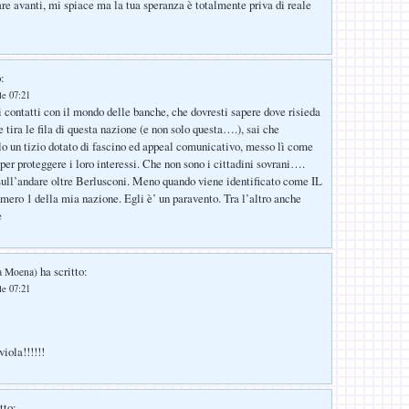
e avanti, mi spiace ma la tua speranza è totalmente priva di reale
:
le 07:21
ti contatti con il mondo delle banche, che dovresti sapere dove risieda
e tira le fila di questa nazione (e non solo questa….), sai che
lo un tizio dotato di fascino ed appeal comunicativo, messo lì come
per proteggere i loro interessi. Che non sono i cittadini sovrani….
ull’andare oltre Berlusconi. Meno quando viene identificato come IL
 1 della mia nazione. Egli è’ un paravento. Tra l’altro anche
e
ha scritto:
da Moena)
le 07:21
viola!!!!!!
tto: