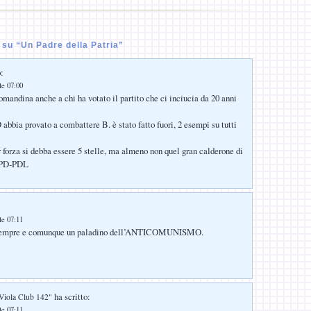
su “Un Padre della Patria”
:
le 07:00
mandina anche a chi ha votato il partito che ci inciucia da 20 anni
abbia provato a combattere B. è stato fatto fuori, 2 esempi su tutti
 forza si debba essere 5 stelle, ma almeno non quel gran calderone di
 PD-PDL
le 07:11
 sempre e comunque un paladino dell’ANTICOMUNISMO.
ha scritto:
Viola Club 142"
le 07:11