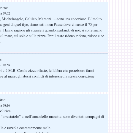
ritto:
le 07:52
, Michelangelo, Galileo, Marconi…..sono una eccezione. E’ molto
che geni di quel tipo, siano nati in un Paese dove vi nasce il 75 per
i. Hanno ragione gli stranieri quando, parlando di noi, si soffermano
 sul mare, sul sole e sulla pizza. Per il resto ridono, ridono, ridono e ne
.
o:
le 07:58
i c’è M.B. Con le zizze rifatte, le labbra che potrebbero farmi
 al mare, gli stessi conflitti di interesse, la stessa corruzione
itto:
le 08:16
olitica.
e “arrestatelo” e, nell’anno delle manette, sono diventati compagni di
ale e razzola coerentemente male.