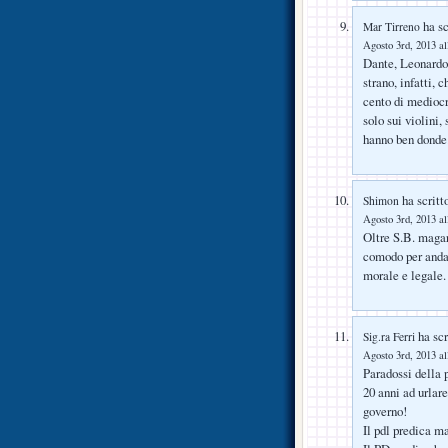
ha sc
Mar Tirreno
Agosto 3rd, 2013 al
Dante, Leonardo
strano, infatti, 
cento di mediocr
solo sui violini,
hanno ben donde
ha scritt
Shimon
Agosto 3rd, 2013 al
Oltre S.B. magar
comodo per andare
morale e legale.
ha scr
Sig.ra Ferri
Agosto 3rd, 2013 al
Paradossi della p
20 anni ad urlar
governo!
Il pdl predica m