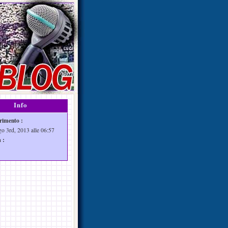
Info
rimento :
go 3rd, 2013 alle 06:57
 :