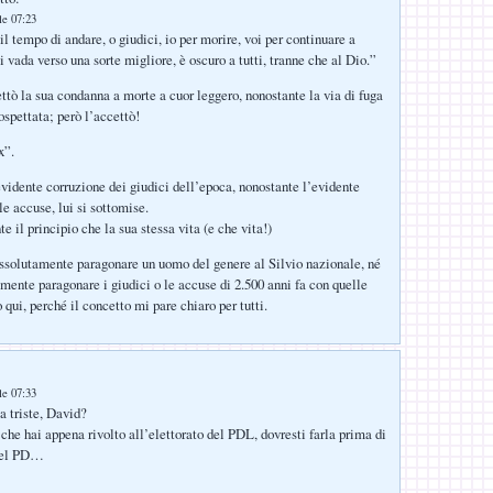
le 07:23
l tempo di andare, o giudici, io per morire, voi per continuare a
i vada verso una sorte migliore, è oscuro a tutti, tranne che al Dio.”
ttò la sua condanna a morte a cuor leggero, nonostante la via di fuga
rospettata; però l’accettò!
x”.
evidente corruzione dei giudici dell’epoca, nonostante l’evidente
e accuse, lui si sottomise.
e il principio che la sua stessa vita (e che vita!)
ssolutamente paragonare un uomo del genere al Silvio nazionale, né
mente paragonare i giudici o le accuse di 2.500 anni fa con quelle
 qui, perché il concetto mi pare chiaro per tutti.
le 07:33
a triste, David?
he hai appena rivolto all’elettorato del PDL, dovresti farla prima di
 del PD…