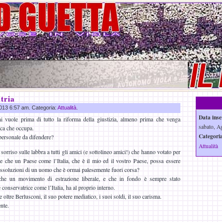
tria
2013 6:57 am. Categoria:
Attualità
.
Data inse
ni vuole prima di tutto la riforma della giustizia, almeno prima che venga
sabato, A
ica che occupa.
Categoria
personale da difendere?
Attualità
riso sulle labbra a tutti gli amici (e sottolineo amici!) che hanno votato per
e che un Paese come l’Italia, che è il mio ed il vostro Paese, possa essere
assoluzioni di un uomo che è ormai palesemente fuori corsa?
 che un movimento di estrazione liberale, e che in fondo è sempre stato
conservatrice come l’Italia, ha al proprio interno.
oltre Berlusconi, il suo potere mediatico, i suoi soldi, il suo carisma.
nte.