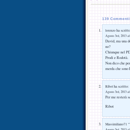
139 Commenti 
ha scritto
lorenzo
Agosto 3rd, 2013 al
David, ma una do
no?
Chiunque nel PD 
Prodi e Rodotà.
Non dico che per
merda che sono
ha scritto:
Ribot
Agosto 3rd, 2013 al
Per me resterà
Ribot
Massimiliano71 "
Agosto 3rd, 2013 al