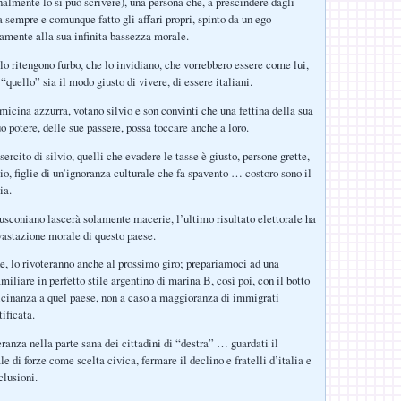
nalmente lo si può scrivere), una persona che, a prescindere dagli
a sempre e comunque fatto gli affari propri, spinto da un ego
amente alla sua infinita bassezza morale.
lo ritengono furbo, che lo invidiano, che vorrebbero essere come lui,
quello” sia il modo giusto di vivere, di essere italiani.
micina azzurra, votano silvio e son convinti che una fettina della sua
o potere, delle sue passere, possa toccare anche a loro.
sercito di silvio, quelli che evadere le tasse è giusto, persone grette,
o, figlie di un’ignoranza culturale che fa spavento … costoro sono il
ia.
lusconiano lascerà solamente macerie, l’ultimo risultato elettorale ha
evastazione morale di questo paese.
e, lo rivoteranno anche al prossimo giro; prepariamoci ad una
iliare in perfetto stile argentino di marina B, così poi, con il botto
icinanza a quel paese, non a caso a maggioranza di immigrati
tificata.
eranza nella parte sana dei cittadini di “destra” … guardati il
ale di forze come scelta civica, fermare il declino e fratelli d’italia e
clusioni.