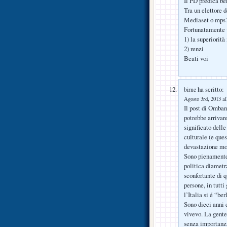
Il PD predica be
Tra un elettore d
Mediaset o mps
Fortunatamente v
1) la superiorità
2) renzi
Beati voi
ha scritto:
birne
Agosto 3rd, 2013 al
Il post di Omban
potrebbe arrivar
significato dell
culturale (e ques
devastazione mo
Sono pienamente 
politica diametr
sconfortante di q
persone, in tutti
l’Italia si é “be
Sono dieci anni 
vivevo. La gente
senza importanza