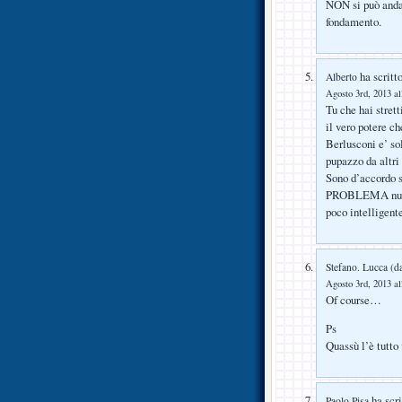
NON si può andar
fondamento.
ha scritto
Alberto
Agosto 3rd, 2013 al
Tu che hai stret
il vero potere ch
Berlusconi e’ so
pupazzo da altri 
Sono d’accordo s
PROBLEMA numero
poco intelligent
Stefano. Lucca (
Agosto 3rd, 2013 al
Of course…
Ps
Quassù l’è tutto 
ha scri
Paolo Pisa