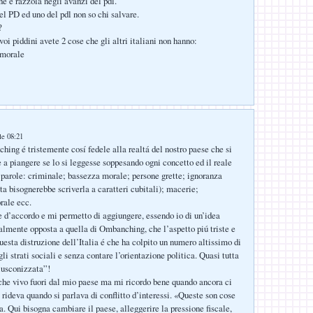
ne e razzola negli avanzi del pdl.
el PD ed uno del pdl non so chi salvare.
?
oi piddini avete 2 cose che gli altri italiani non hanno:
 morale
le 08:21
ching é tristemente cosí fedele alla realtá del nostro paese che si
e a piangere se lo si leggesse soppesando ogni concetto ed il reale
e parole: criminale; bassezza morale; persone grette; ignoranza
ta bisognerebbe scriverla a caratteri cubitali); macerie;
rale ecc.
d’accordo e mi permetto di aggiungere, essendo io di un’idea
almente opposta a quella di Ombanching, che l’aspetto piú triste e
uesta distruzione dell’Italia é che ha colpito un numero altissimo di
 gli strati sociali e senza contare l’orientazione politica. Quasi tutta
rlusconizzata”!
che vivo fuori dal mio paese ma mi ricordo bene quando ancora ci
 rideva quando si parlava di conflitto d’interessi. «Queste son cose
. Qui bisogna cambiare il paese, alleggerire la pressione fiscale,