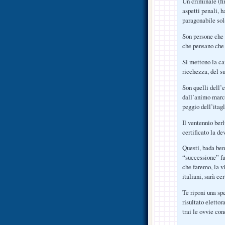
Un criminale (fi
aspetti penali, h
paragonabile sol
Son persone che 
che pensano che “
Si mettono la ca
ricchezza, del su
Son quelli dell’e
dall’animo marci
peggio dell’itagl
Il ventennio ber
certificato la d
Questi, bada ben
“successione” fam
che faremo, la v
italiani, sarà cer
Te riponi una sp
risultato elettor
trai le ovvie con