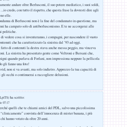
amente andare oltre Berlusconi, il suo potere mediatico, i suoi soldi,
.io credo, con tutto il rispetto, che questa frase la dovresti dire agli
no elle.
ndanna di Berlusconi non è la fine del condannato in questione, ma
anni ha campato solo di antiberlusconismo. E te ne accorgerai alle
i politiche.
 di vedere cosa si inventeranno, i compagni, per nascondere il vuoto
tenuti che ha caratterizzato la sinistra dal ’93 ad oggi.
 fatto di contenuti la destra stava anche messa peggio, ma vinceva
oni. La sinistra ha presentato gente come Veltroni e Bersani che,
igni quando parlava di Forlani, non impressiona neppure la pellicola
o gli fanno una foto!
avid, non si va avanti, ma solo indietro. Apprezzo la tua capacità di
i gli occhi o continuerai a raccogliere delusioni.
ha scritto:
LpiTS)
le 07:17
erché quelli che te chiami amici del PDL, salvo una piccolissima
“clinicamente” convinta dell’innocenza di mister banana, i più
chi hanno votato da oltre 20 anni.