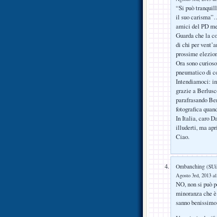
“Si può tranquill
il suo carisma”….
amici del PD me
Guarda che la co
di chi per vent’
prossime elezion
Ora sono curioso
pneumatico di con
Intendiamoci: in
grazie a Berlusc
parafrasando Ben
fotografica quand
In Italia, caro D
illuderti, ma apr
Ciao.
Ombanching (SUi
Agosto 3rd, 2013 al
NO, non si può p
minoranza che è 
sanno benissimo 