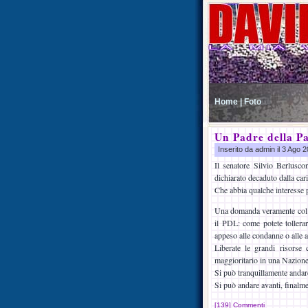
Home |
Foto
Un Padre della Pa
Inserito da admin il 3 Ago 
Il senatore Silvio Berlusco
dichiarato decaduto dalla car
Che abbia qualche interesse 
Una domanda veramente col sor
il PDL: come potete tollerar
appeso alle condanne o alle 
Liberate le grandi risorse
maggioritario in una Nazione 
Si può tranquillamente andare 
Si può andare avanti, finalme
[139] Commenti