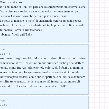
6 milioni di euro.
ha 4 anni meno di Toni, mi pare che la sproporzione sia enorme, e che
 Valle dimostrano classe ancora una volta, nel mantenere un patto
e di mano, Corvino dovrebbe pensare piu’ a monetizzare
 stretta di mano, e la meta’ di un normale centrocampista seppur
inglese, mi par troppo…Glielo ricordi te, la prossima volta che vedi
ntaleo?(da l’ armata Brancaleone)
e abbracci Viola dall’India
itto:
lle 07:43
ero comandano gli ascolti !! Ma se comandano gli ascolti, comandano
 comandano i diritti TV, chi ne prende più vince anche gli scudetti !!
ventato ormai irreversibilmente tele-calcio, chi è fuori o ai margini
so meccanismo non ha speranze e dovrà accontentarsi di ruoli da
Dovranno però rendersi conto che lo spettacolo calcio, se a dominare
 solite tre o quattro, perderà sempre più interesse, caleranno gli
anno i diritti TV e tutto il meccanismo andrà in “tilt” !!
tto:
lle 08:11