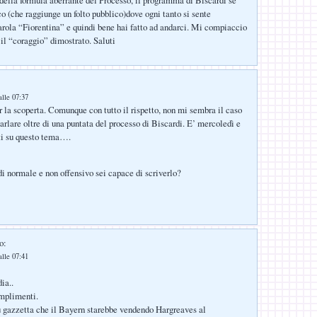
co (che raggiunge un folto pubblico)dove ogni tanto si sente
arola “Fiorentina” e quindi bene hai fatto ad andarci. Mi compiaccio
 il “coraggio” dimostrato. Saluti
:
lle 07:37
la scoperta. Comunque con tutto il rispetto, non mi sembra il caso
arlare oltre di una puntata del processo di Biscardi. E’ mercoledì e
ti su questo tema….
i normale e non offensivo sei capace di scriverlo?
o:
lle 07:41
dia..
omplimenti.
su gazzetta che il Bayern starebbe vendendo Hargreaves al