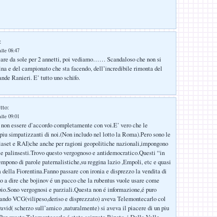
:
lle 08:47
are da sole per 2 annetti, poi vediamo…… Scandaloso che non si
ina e del campionato che sta facendo, dell’incredibile rimonta del
nde Ranieri. E’ tutto uno schifo.
tto:
lle 09:01
 non essere d’accordo completamente con voi.E’ vero che le
 piu simpatizzanti di noi.(Non includo nel lotto la Roma).Pero sono le
iaset e RAI)che anche per ragioni geopolitiche nazionali,impongono
e palinsesti.Trovo questo vergognoso e antidemocratico.Questi “in
empono di parole paternalistiche,su reggina lazio ,Empoli, etc e quasi
 della Fiorentina.Fanno passare con ironia e disprezzo la vendita di
o a dire che bojinov é un pacco che la rubentus vuole usare come
o.Sono vergognosi e parziali.Questa non é informazione,é puro
ando VCG(vilipeso,deriso e disprezzato) aveva Telemontecarlo col
avid( scherzo sull’amico ,naturalmente) si aveva il piacere di un piu