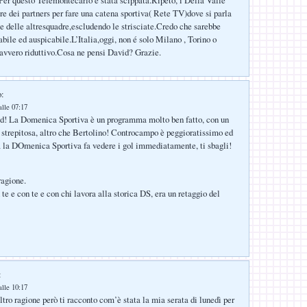
.Per questo Telemontecarlo é stata scippata.Ripeto, i Della Valle
re dei partners per fare una catena sportiva( Rete TV)dove si parla
 e delle altresquadre,escludendo le strisciate.Credo che sarebbe
tabile ed auspicabile.L’Italia,oggi, non é solo Milano , Torino o
vvero riduttivo.Cosa ne pensi David? Grazie.
o:
lle 07:17
id! La Domenica Sportiva è un programma molto ben fatto, con un
 strepitosa, altro che Bertolino! Controcampo è peggioratissimo ed
 la DOmenica Sportiva fa vedere i gol immediatamente, ti sbagli!
ragione.
te e con te e con chi lavora alla storica DS, era un retaggio del
:
lle 10:17
ltro ragione però ti racconto com’è stata la mia serata di lunedì per