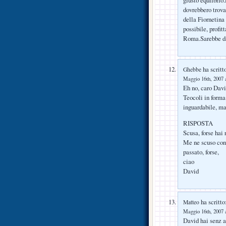
giusto equilbrio
dovrebbero trova
della Fiornetina
possibile, profit
Roma.Sarebbe da
ha scritt
Ghebbe
Maggio 16th, 2007 a
Eh no, caro Dav
Teocoli in forma
inguardabile, ma
RISPOSTA
Scusa, forse hai 
Me ne scuso con 
passato, forse,
ciao
David
ha scritto
Matteo
Maggio 16th, 2007 a
David hai senz a