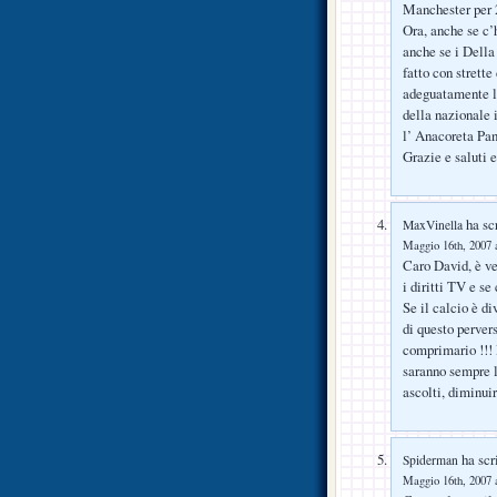
Manchester per 2
Ora, anche se c’
anche se i Della
fatto con strett
adeguatamente la
della nazionale 
l’ Anacoreta Pa
Grazie e saluti 
ha scr
MaxVinella
Maggio 16th, 2007 a
Caro David, è v
i diritti TV e se
Se il calcio è di
di questo perver
comprimario !!! 
saranno sempre le
ascolti, diminuir
ha scri
Spiderman
Maggio 16th, 2007 a