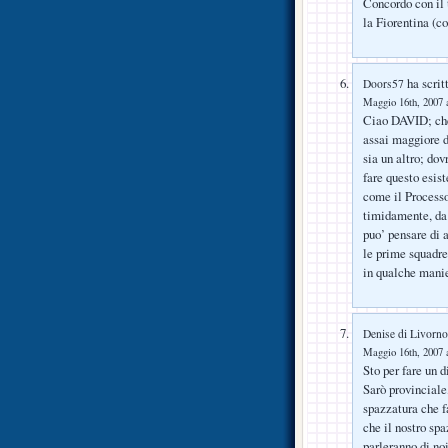
Concordo con il 
la Fiorentina (c
ha scrit
Doors57
Maggio 16th, 2007 a
Ciao DAVID; che 
assai maggiore d
sia un altro; dov
fare questo esist
come il Processo,
timidamente, da 
puo’ pensare di 
le prime squadre 
in qualche manie
Denise di Livorno
Maggio 16th, 2007 a
Sto per fare un d
Sarò provinciale
spazzatura che f
che il nostro sp
parleranno di no