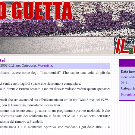
tel
g 2007 6:11 am. Categoria:
Fiorentina
.
Data inse
biamo essere come degli “incursionisti”, l’ho capito una volta di più da
mercoledì
06:11
 sentire nei ritagli di spazio che riusciamo a conquistare.
Categoria
o in diretta e Pruzzo accanto a me mi diceva: “adesso vedrai quanti spettatori
Fiorentina
email che arrivavano ed era effettivamente un crollo tipo Wall Street nel 1929.
 con la Fiorentina, nonostante il caso Toni.
 possono non tenere conto gli autori di un programma sportivo nazionale, è che
dodicesima volta del confronto tra la finale del Milan e lo scudetto dell’Inter
matiche del rinnovo a Prandelli.
, come Italia 1 e la Domenica Sportiva, che mandano i gol delle altre 17 a