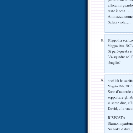
allora mi guardo
resto è noia……
Ammazza come so
Saluti viola…..
ha scritto
Filippo
Maggio 16th, 2007 a
Si però questa è
3/4 squadre nell
sbaglio?
ha scritt
nochIch
Maggio 16th, 2007 a
Sono d’accordo c
sopportare gli ab
si sente dire, c’
David, e la vaca
RISPOSTA
Siamo in partenz
Su Kaka è dura, 