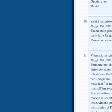
Grazie, ciao
David
ha scritto
zachini
Maggio 16th, 2007 a
Facciamole gioc
parli della Regg
Parma con un gra
ha scri
Vibenna L
Maggio 16th, 2007 a
Permettetemi di
strisciate hanno
televisioni(Med
certi programmi 
mala fede” ci ri
mai sull’impresa
Toni e continuan
moneta di scambi
trash.Almeno qu
rosso amico di D