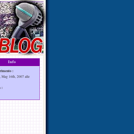
Info
rimento :
, Mag 16th, 2007 alle
 :