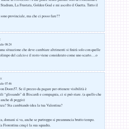
 Stadium, La Frustata, Golden Goal e mi ascolto il Guetta. Tutto il
no provinciale, ma che ci posso fare??
:
lle 08:24
 una situazione che deve cambiare altrimenti si finirà solo con quelle
’olimpo del calcio e il resto viene considerato come uno scarto….o
o:
lle 07:46
on Doors57. Se il prezzo da pagare per ottenere visibilità è
ili “glissando” di Biscardi e compagnia, ci si può stare. (a quello che
è anche di peggio)
nza? Sta cambiando idea la tua Valentina?
a, domani si va, anche se purtroppo si preannuncia brutto tempo.
la Fiorentina cmq è la sua squadra.