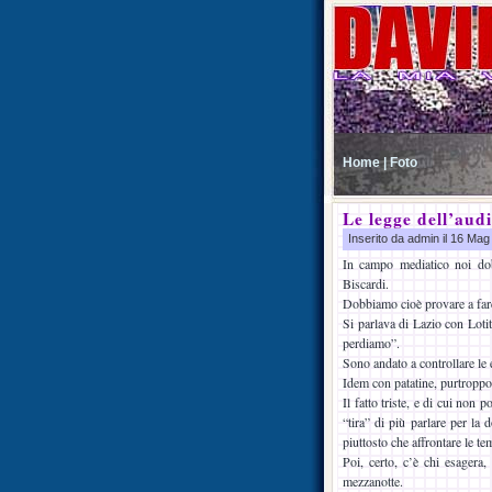
Home |
Foto
Le legge dell’audi
Inserito da admin il 16 Ma
In campo mediatico noi dob
Biscardi.
Dobbiamo cioè provare a farci
Si parlava di Lazio con Lotit
perdiamo”.
Sono andato a controllare le 
Idem con patatine, purtroppo,
Il fatto triste, e di cui non
“tira” di più parlare per la 
piuttosto che affrontare le te
Poi, certo, c’è chi esagera
mezzanotte.