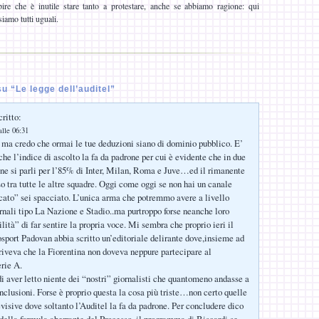
re che è inutile stare tanto a protestare, anche se abbiamo ragione: qui
iamo tutti uguali.
 “Le legge dell’auditel”
ritto:
lle 06:31
 ma credo che ormai le tue deduzioni siano di dominio pubblico. E’
he l’indice di ascolto la fa da padrone per cui è evidente che in due
one si parli per l’85% di Inter, Milan, Roma e Juve…ed il rimanente
o tra tutte le altre squadre. Oggi come oggi se non hai un canale
ato” sei spacciato. L’unica arma che potremmo avere a livello
ornali tipo La Nazione e Stadio..ma purtroppo forse neanche loro
lità” di far sentire la propria voce. Mi sembra che proprio ieri il
tosport Padovan abbia scritto un’editoriale delirante dove,insieme ad
criveva che la Fiorentina non doveva neppure partecipare al
rie A.
 aver letto niente dei “nostri” giornalisti che quantomeno andasse a
onclusioni. Forse è proprio questa la cosa più triste…non certo quelle
evisive dove soltanto l’Auditel la fa da padrone. Per concludere dico
à della formula aberrante del Processo, il programma di Biscardi se