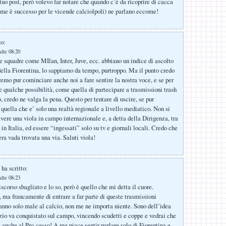
tuo post, però volevo far notare che quando c’è da ricoprire di cacca
ome è successo per le vicende calciolpoli) ne parlano eccome!
to:
lle 08:20
squadre come MIlan, Inter, Juve, ecc. abbiano un indice di ascolto
ella Fiorentina, lo sappiamo da tempo, purtroppo. Ma il punto credo
remo pur cominciare anche noi a fare sentire la nostra voce, e se per
e qualche possibilità, come quella di partecipare a trasmissioni trash
 credo ne valga la pena. Questo per tentare di uscire, se pur
quella che e’ solo una realtà regionale a livello mediatico. Non si
avere una viola in campo internazionale e, a detta della Dirigenza, tra
in Italia, ed essere “ingessati” solo su tv e giornali locali. Credo che
ra vada trovata una via. Saluti viola!
ha scritto:
lle 08:23
iscorso sbagliato e lo so, però è quello che mi detta il cuore.
, ma francamente di entrare a far parte di queste trasmissioni
anno solo male al calcio, non me ne importa niente. Sono dell’idea
azio va conquistato sul campo, vincendo scudetti e coppe e vedrai che
i anche al Pro-cesso! A me piace sentir parlare solo di Fiorentina e