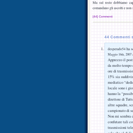
Ma sul resto dobbiamo capi
comandano gli ascolti e non s
[44] Commenti
44 Commenti su
ha sc
desperado54
Maggio 16th, 2007 a
Apprezzo il post
da molto tempo c
ore di trasmissi
15% sia suddivis
mediatico “dedic
locale sono i gi
hanno la “possibi
direttore di Tut
altre squadre, s
campionato di se
Non mi sembra di
confutare tali c
trasmissioni tel
solo che al di l