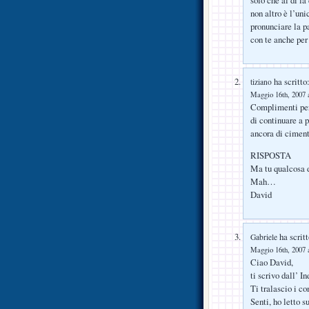
non altro è l’uni
pronunciare la p
con te anche per
ha scritto
tiziano
Maggio 16th, 2007 a
Complimenti per 
di continuare a p
ancora di cimen
RISPOSTA
Ma tu qualcosa d
Mah…
David
ha scritt
Gabriele
Maggio 16th, 2007 a
Ciao David,
ti scrivo dall’ In
Ti tralascio i c
Senti, ho letto 