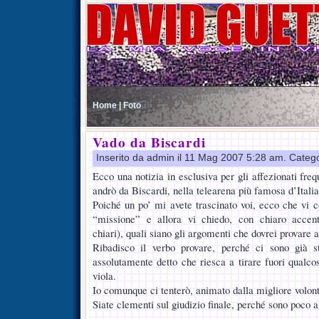
Home |
Foto
Vado da Biscardi
Inserito da admin il 11 Mag 2007 5:28 am. Categ
Ecco una notizia in esclusiva per gli affezionati freq
andrò da Biscardi, nella telearena più famosa d’Italia
Poiché un po’ mi avete trascinato voi, ecco che vi c
“missione” e allora vi chiedo, con chiaro accent
chiari), quali siano gli argomenti che dovrei provare 
Ribadisco il verbo provare, perché ci sono già s
assolutamente detto che riesca a tirare fuori qualco
viola.
Io comunque ci tenterò, animato dalla migliore volont
Siate clementi sul giudizio finale, perché sono poco a