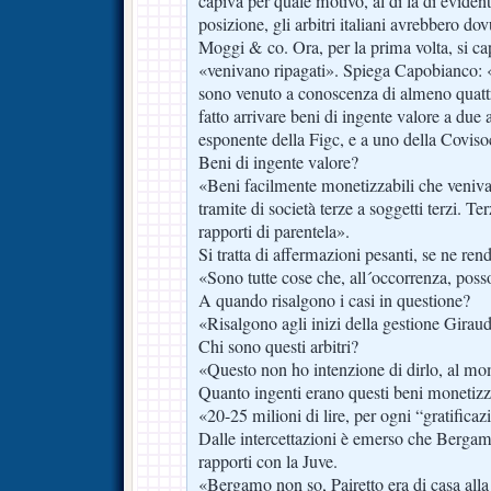
capiva per quale motivo, al di là di evidenti
posizione, gli arbitri italiani avrebbero do
Moggi & co. Ora, per la prima volta, si cap
«venivano ripagati». Spiega Capobianco: «
sono venuto a conoscenza di almeno quattro
fatto arrivare beni di ingente valore a due ar
esponente della Figc, e a uno della Coviso
Beni di ingente valore?
«Beni facilmente monetizzabili che veniva
tramite di società terze a soggetti terzi. Terz
rapporti di parentela».
Si tratta di affermazioni pesanti, se ne ren
«Sono tutte cose che, all´occorrenza, poss
A quando risalgono i casi in questione?
«Risalgono agli inizi della gestione Gira
Chi sono questi arbitri?
«Questo non ho intenzione di dirlo, al m
Quanto ingenti erano questi beni monetizz
«20-25 milioni di lire, per ogni “gratificaz
Dalle intercettazioni è emerso che Bergamo
rapporti con la Juve.
«Bergamo non so, Pairetto era di casa alla