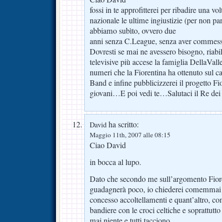
fossi in te approfitterei per ribadire una volt
nazionale le ultime ingiustizie (per non pa
abbiamo subìto, ovvero due
anni senza C.League, senza aver commess
Dovresti se mai ne avessero bisogno, riabil
televisive più accese la famiglia DellaVal
numeri che la Fiorentina ha ottenuto sul c
Band e infine pubblicizzerei il progetto Fi
giovani…E poi vedi te…Salutaci il Re dei
ha scritto:
David
Maggio 11th, 2007 alle 08:15
Ciao David
in bocca al lupo.
Dato che secondo me sull’argomento Fioren
guadagnerà poco, io chiederei comemmai ai
concesso accoltellamenti e quant’altro, c
bandiere con le croci celtiche e soprattu
mai niente e tutti tacciono.