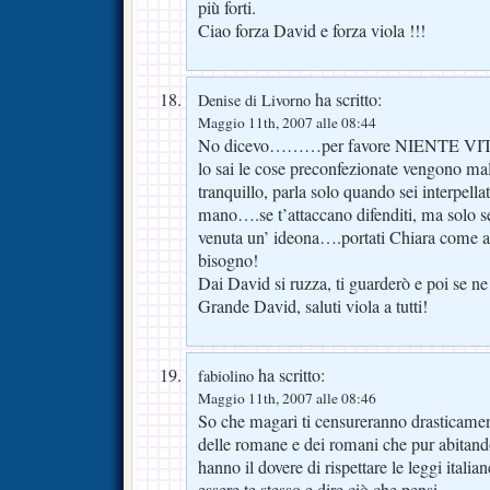
più forti.
Ciao forza David e forza viola !!!
ha scritto:
Denise di Livorno
Maggio 11th, 2007 alle 08:44
No dicevo………per favore NIENTE VITTIM
lo sai le cose preconfezionate vengono mal
tranquillo, parla solo quando sei interpella
mano….se t’attaccano difenditi, ma solo se
venuta un’ ideona….portati Chiara come av
bisogno!
Dai David si ruzza, ti guarderò e poi se ne 
Grande David, saluti viola a tutti!
ha scritto:
fabiolino
Maggio 11th, 2007 alle 08:46
So che magari ti censureranno drasticame
delle romane e dei romani che pur abitando
hanno il dovere di rispettare le leggi italian
essere te stesso e dire ciò che pensi.