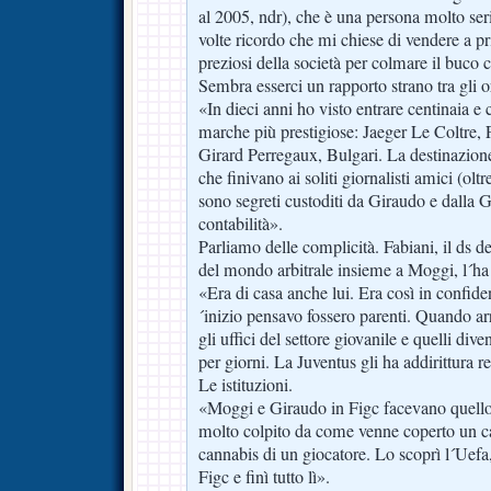
al 2005, ndr), che è una persona molto seri
volte ricordo che mi chiese di vendere a pri
preziosi della società per colmare il buco 
Sembra esserci un rapporto strano tra gli 
«In dieci anni ho visto entrare centinaia e 
marche più prestigiose: Jaeger Le Coltre, 
Girard Perregaux, Bulgari. La destinazione 
che finivano ai soliti giornalisti amici (oltr
sono segreti custoditi da Giraudo e dalla 
contabilità».
Parliamo delle complicità. Fabiani, il ds de
del mondo arbitrale insieme a Moggi, l´ha
«Era di casa anche lui. Era così in confid
´inizio pensavo fossero parenti. Quando ar
gli uffici del settore giovanile e quelli div
per giorni. La Juventus gli ha addirittura 
Le istituzioni.
«Moggi e Giraudo in Figc facevano quello
molto colpito da come venne coperto un cas
cannabis di un giocatore. Lo scoprì l´Uefa
Figc e finì tutto lì».