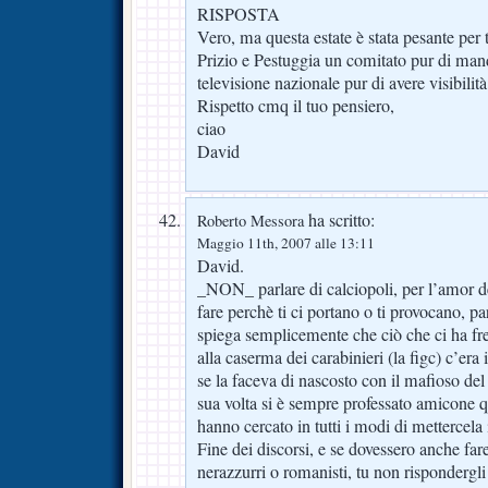
RISPOSTA
Vero, ma questa estate è stata pesante per t
Prizio e Pestuggia un comitato pur di man
televisione nazionale pur di avere visibilità
Rispetto cmq il tuo pensiero,
ciao
David
ha scritto:
Roberto Messora
Maggio 11th, 2007 alle 13:11
David.
_NON_ parlare di calciopoli, per l’amor de
fare perchè ti ci portano o ti provocano, pa
spiega semplicemente che ciò che ci ha fre
alla caserma dei carabinieri (la figc) c’era
se la faceva di nascosto con il mafioso del
sua volta si è sempre professato amicone 
hanno cercato in tutti i modi di mettercela 
Fine dei discorsi, e se dovessero anche fare i
nerazzurri o romanisti, tu non rispondergli