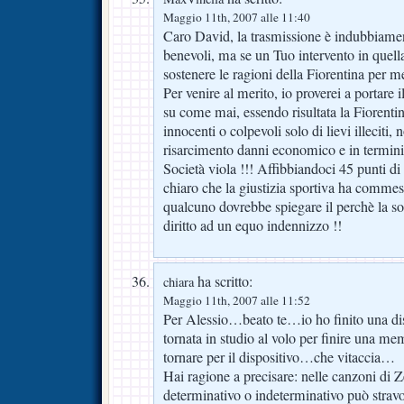
Maggio 11th, 2007 alle 11:40
Caro David, la trasmissione è indubbiamen
benevoli, ma se un Tuo intervento in quell
sostenere le ragioni della Fiorentina per m
Per venire al merito, io proverei a portare i
su come mai, essendo risultata la Fiorentina
innocenti o colpevoli solo di lievi illeciti, 
risarcimento danni economico e in termini 
Società viola !!! Affibbiandoci 45 punti d
chiaro che la giustizia sportiva ha commes
qualcuno dovrebbe spiegare il perchè la s
diritto ad un equo indennizzo !!
ha scritto:
chiara
Maggio 11th, 2007 alle 11:52
Per Alessio…beato te…io ho finito una di
tornata in studio al volo per finire una me
tornare per il dispositivo…che vitaccia…
Hai ragione a precisare: nelle canzoni di Z
determinativo o indeterminativo può stravo