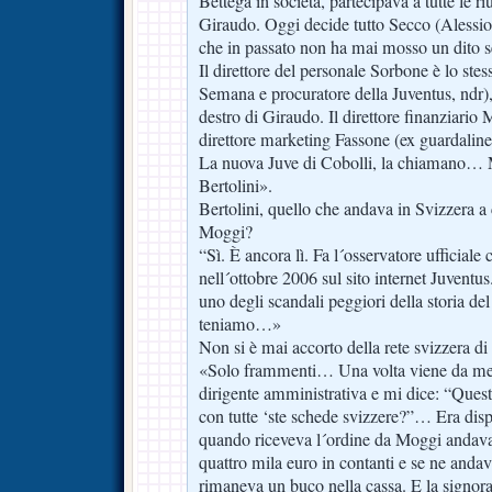
Bettega in società, partecipava a tutte le 
Giraudo. Oggi decide tutto Secco (Alessio, 
che in passato non ha mai mosso un dito s
Il direttore del personale Sorbone è lo ste
Semana e procuratore della Juventus, ndr),
destro di Giraudo. Il direttore finanziario 
direttore marketing Fassone (ex guardaline
La nuova Juve di Cobolli, la chiamano… M
Bertolini».
Bertolini, quello che andava in Svizzera a
Moggi?
“Sì. È ancora lì. Fa l´osservatore ufficiale
nell´ottobre 2006 sul sito internet Juventu
uno degli scandali peggiori della storia del
teniamo…»
Non si è mai accorto della rete svizzera d
«Solo frammenti… Una volta viene da me 
dirigente amministrativa e mi dice: “Quest
con tutte ‘ste schede svizzere?”… Era disp
quando riceveva l´ordine da Moggi andava 
quattro mila euro in contanti e se ne andav
rimaneva un buco nella cassa. E la signora