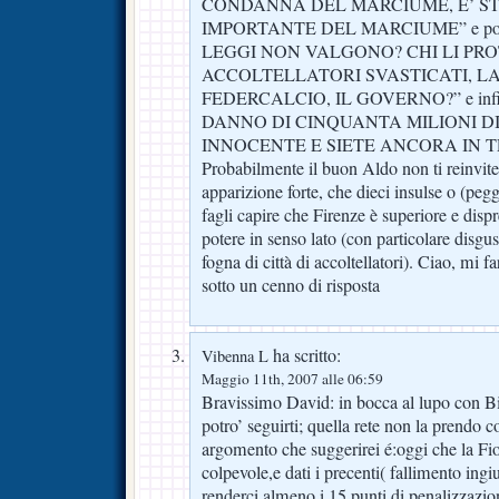
CONDANNA DEL MARCIUME, E’ STA
IMPORTANTE DEL MARCIUME” e po
LEGGI NON VALGONO? CHI LI PR
ACCOLTELLATORI SVASTICATI, LA
FEDERCALCIO, IL GOVERNO?” e in
DANNO DI CINQUANTA MILIONI D
INNOCENTE E SIETE ANCORA IN T
Probabilmente il buon Aldo non ti reinvit
apparizione forte, che dieci insulse o (peg
fagli capire che Firenze è superiore e disp
potere in senso lato (con particolare disgu
fogna di città di accoltellatori). Ciao, mi f
sotto un cenno di risposta
ha scritto:
Vibenna L
Maggio 11th, 2007 alle 06:59
Bravissimo David: in bocca al lupo con B
potro’ seguirti; quella rete non la prendo 
argomento che suggerirei é:oggi che la Fi
colpevole,e dati i precenti( fallimento ing
renderci almeno i 15 punti di penalizzazi