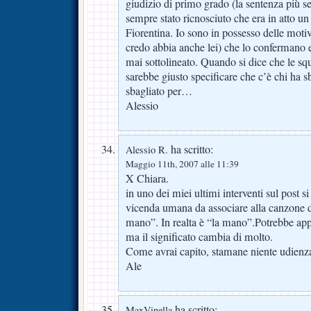
giudizio di primo grado (la sentenza più se
sempre stato ricnosciuto che era in atto u
Fiorentina. Io sono in possesso delle moti
credo abbia anche lei) che lo confermano 
mai sottolineato. Quando si dice che le sq
sarebbe giusto specificare che c’è chi ha 
sbagliato per…
Alessio
ha scritto:
Alessio R.
Maggio 11th, 2007 alle 11:39
X Chiara.
in uno dei miei ultimi interventi sul post si
vicenda umana da associare alla canzone d
mano”. In realta è “la mano”.Potrebbe app
ma il significato cambia di molto.
Come avrai capito, stamane niente udien
Ale
ha scritto:
MaxVinella