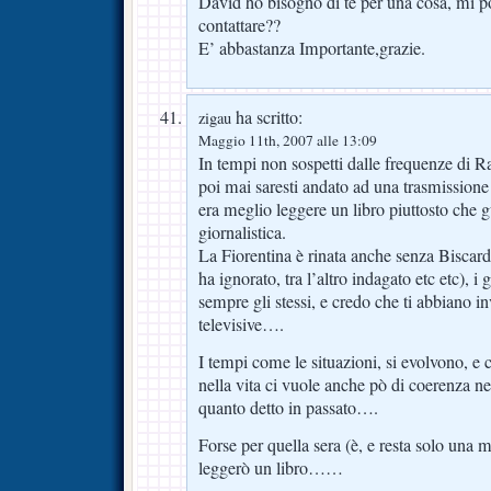
David ho bisogno di te per una cosa, mi p
contattare??
E’ abbastanza Importante,grazie.
ha scritto:
zigau
Maggio 11th, 2007 alle 13:09
In tempi non sospetti dalle frequenze di R
poi mai saresti andato ad una trasmissione 
era meglio leggere un libro piuttosto che g
giornalistica.
La Fiorentina è rinata anche senza Biscardi
ha ignorato, tra l’altro indagato etc etc), i 
sempre gli stessi, e credo che ti abbiano in
televisive….
I tempi come le situazioni, si evolvono, e 
nella vita ci vuole anche pò di coerenza ne
quanto detto in passato….
Forse per quella sera (è, e resta solo una 
leggerò un libro……