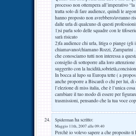
processo non ottempera all’imperativo “la l
tratta solo di fare audience, quindi le argo
hanno proposto non avrebbero/avranno risa
dalle urla di qualcuno di questi professioni
1)si parla solo delle squadre con le tifoseri
sarà risicato
2)fa audience chi urla, litiga o piange (gli 
chiamavano/chiamano Rozzi, Zamparini …
che conosciamo tutti non interessa a questa
consiglio di sottoporre alla loro attenzione 
suggerito con la lucidità,sobrietà,concision
In bocca al lupo su Europa tette ( a propos
anche proporre a Biscardi o chi per lui, di 
l’elezione di miss italia, che è l’unica cos
cambiare il tuo modo di essere per figurar
trasmissioni, pensando che la tua voce copr
ha scritto:
Spiderman
Maggio 11th, 2007 alle 09:40
Perchè io volevo sapere a che proposito ti 