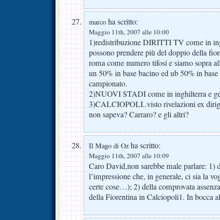
ha scritto:
marco
Maggio 11th, 2007 alle 10:00
1)redistribuzione DIRITTI TV come in ing
possono prendere più del doppio della fiore
roma come numero tifosi e siamo sopra alla
un 50% in base bacino ed ub 50% in base 
campionato.
2)NUOVI STADI come in inghilterra e germ
3)CALCIOPOLI..visto rivelazioni ex dirig
non sapeva? Carraro? e gli altri?
ha scritto:
Il Mago di Oz
Maggio 11th, 2007 alle 10:09
Caro David,non sarebbe male parlare: 1) d
l’impressione che, in generale, ci sia la vo
certe cose…); 2) della comprovata assenza d
della Fiorentina in Calciopoli1. In bocca al