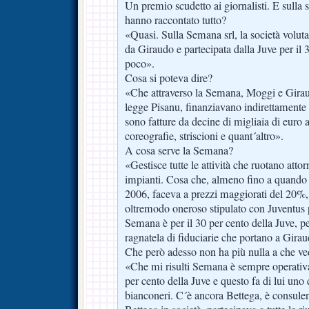
Un premio scudetto ai giornalisti. E sulla s
hanno raccontato tutto?
«Quasi. Sulla Semana srl, la società volut
da Giraudo e partecipata dalla Juve per il 3
poco».
Cosa si poteva dire?
«Che attraverso la Semana, Moggi e Giraud
legge Pisanu, finanziavano indirettamente l
sono fatture da decine di migliaia di euro a
coreografie, striscioni e quant´altro».
A cosa serve la Semana?
«Gestisce tutte le attività che ruotano attor
impianti. Cosa che, almeno fino a quando 
2006, faceva a prezzi maggiorati del 20%, 
oltremodo oneroso stipulato con Juventus 
Semana è per il 30 per cento della Juve, pe
ragnatela di fiduciarie che portano a Gira
Che però adesso non ha più nulla a che ve
«Che mi risulti Semana è sempre operativa
per cento della Juve e questo fa di lui uno 
bianconeri. C´è ancora Bettega, è consulen