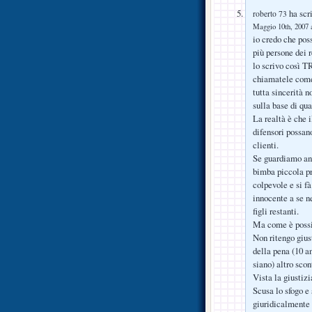
ha scri
roberto 73
Maggio 10th, 2007 a
io credo che pos
più persone dei r
lo scrivo così 
chiamatele come v
tutta sincerità 
sulla base di qu
La realtà è che i
difensori possano
clienti.
Se guardiamo anc
bimba piccola p
colpevole e si fà
innocente a se ne
figli restanti.
Ma come è possib
Non ritengo giust
della pena (10 an
siano) altro scon
Vista la giustizi
Scusa lo sfogo e
giuridicalmente 