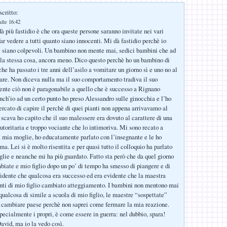
scritto:
lle 16:42
à più fastidio è che ora queste persone saranno invitate nei vari
ar vedere a tutti quanto siano innocenti. Mi dà fastidio perchè io
e siano colpevoli. Un bambino non mente mai, sedici bambini che ad
la stessa cosa, ancora meno. Dico questo perchè ho un bambino di
he ha passato i tre anni dell’asilo a vomitare un giorno sì e uno no al
re. Non diceva nulla ma il suo comportamento tradiva il suo
nte ciò non è paragonabile a quello che è successo a Rignano
nch’io ad un certo punto ho preso Alessandro sulle ginocchia e l’ho
cercato di capire il perchè di quei pianti non appena arrivavamo al
 scava ho capito che il suo malessere era dovuto al carattere di una
utoritaria e troppo vociante che lo intimoriva. Mi sono recato a
 mia moglie, ho educatamente parlato con l’insegnante e le ho
ma. Lei si è molto risentita e per quasi tutto il colloquio ha parlato
lie e neanche mi ha più guardato. Fatto sta però che da quel giorno
biate e mio figlio dopo un po’ di tempo ha smesso di piangere e di
idente che qualcosa era successo ed era evidente che la maestra
nti di mio figlio cambiato atteggiamento. I bambini non mentono mai
qualcosa di simile a scuola di mio figlio, le maestre “sospettate”
 cambiare paese perchè non saprei come fermare la mia reazione.
pecialmente i propri, è come essere in guerra: nel dubbio, spara!
David, ma io la vedo così.