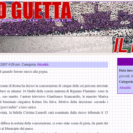
g 2007 4:09 pm. Categoria:
Attualità
.
Data inse
 di quando furono messi alla gogna.
giovedì, 
Categoria
ame di Roma ha deciso la scarcerazione di cinque delle sei persone arrestate
Attualità
 abusi su almeno 16 bimbi della scuola materna di Rignano Flaminio: sono la
, suo marito, l’autore televisivo Gianfranco Scancarello, le maestre Marisa
 il benzinaio cingalese Kelum Da Silva. Motivo della decisione: secondo i
gravi indizi” a loro carico.
stata, la bidella Cristina Lunerdi sarà esaminata dalla stesso tribunale il 15
diffusa la notizia della scarcerazione, ci sono state scene di gioia, da parte dei
ti al Municipio del paese.