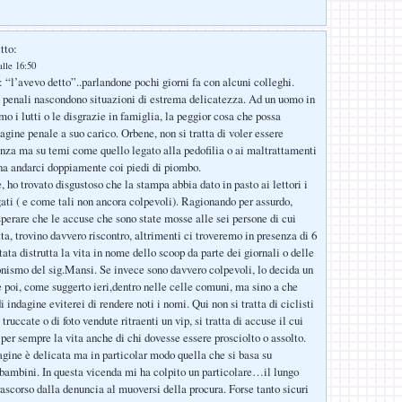
tto:
lle 16:50
: “l’avevo detto”..parlandone pochi giorni fa con alcuni colleghi.
i penali nascondono situazioni di estrema delicatezza. Ad un uomo in
mo i lutti o le disgrazie in famiglia, la peggior cosa che possa
agine penale a suo carico. Orbene, non si tratta di voler essere
ranza ma su temi come quello legato alla pedofilia o ai maltrattamenti
na andarci doppiamente coi piedi di piombo.
, ho trovato disgustoso che la stampa abbia dato in pasto ai lettori i
ati ( e come tali non ancora colpevoli). Ragionando per assurdo,
sperare che le accuse che sono state mosse alle sei persone di cui
tta, trovino davvero riscontro, altrimenti ci troveremo in presenza di 6
tata distrutta la vita in nome dello scoop da parte dei giornali o delle
nismo del sig.Mansi. Se invece sono davvero colpevoli, lo decida un
e poi, come suggerto ieri,dentro nelle celle comuni, ma sino a che
 indagine eviterei di rendere noti i nomi. Qui non si tratta di ciclisti
 truccate o di foto vendute ritraenti un vip, si tratta di accuse il cui
 per sempre la vita anche di chi dovesse essere prosciolto o assolto.
agine è delicata ma in particolar modo quella che si basa su
 bambini. In questa vicenda mi ha colpito un particolare…il lungo
rascorso dalla denuncia al muoversi della procura. Forse tanto sicuri