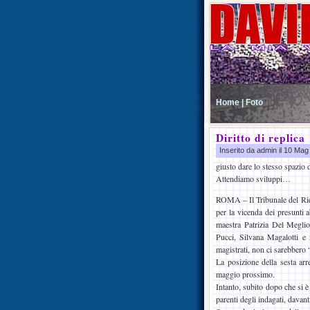
Home |
Foto
Diritto di replica
Inserito da admin il 10 Ma
giusto dare lo stesso spazio
Attendiamo sviluppi…
ROMA – Il Tribunale del Ries
per la vicenda dei presunti
maestra Patrizia Del Meglio
Pucci, Silvana Magalotti e
magistrati, non ci sarebbero “
La posizione della sesta arre
maggio prossimo.
Intanto, subito dopo che si è 
parenti degli indagati, davan