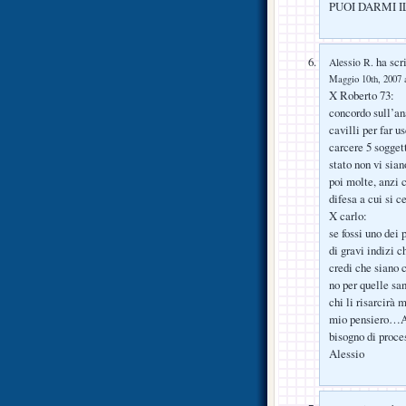
PUOI DARMI I
ha scri
Alessio R.
Maggio 10th, 2007 a
X Roberto 73:
concordo sull’an
cavilli per far u
carcere 5 sogget
stato non vi sian
poi molte, anzi c
difesa a cui si c
X carlo:
se fossi uno dei 
di gravi indizi 
credi che siano c
no per quelle sa
chi li risarcirà 
mio pensiero…Abb
bisogno di proce
Alessio