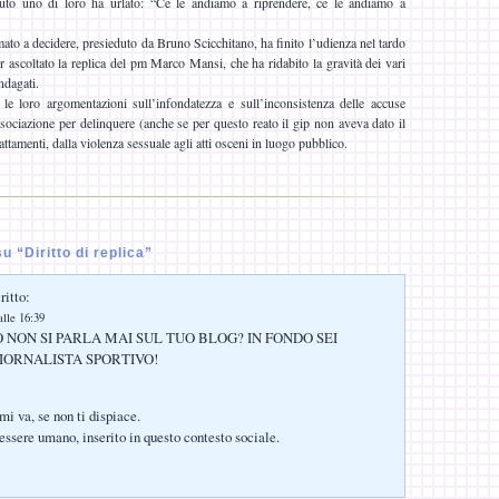
uto uno di loro ha urlato: “Ce le andiamo a riprendere, ce le andiamo a
amato a decidere, presieduto da Bruno Scicchitano, ha finito l’udienza nel tardo
r ascoltato la replica del pm Marco Mansi, che ha ridabito la gravità dei vari
indagati.
e loro argomentazioni sull’infondatezza e sull’inconsistenza delle accuse
ssociazione per delinquere (anche se per questo reato il gip non aveva dato il
trattamenti, dalla violenza sessuale agli atti osceni in luogo pubblico.
 “Diritto di replica”
ritto:
lle 16:39
 NON SI PARLA MAI SUL TUO BLOG? IN FONDO SEI
IORNALISTA SPORTIVO!
mi va, se non ti dispiace.
 essere umano, inserito in questo contesto sociale.