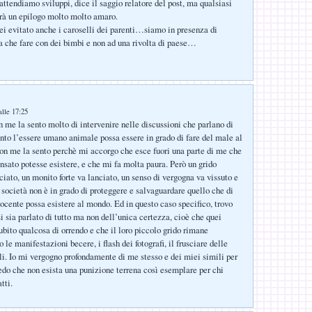
tendiamo sviluppi, dice il saggio relatore del post, ma qualsiasi
arà un epilogo molto molto amaro.
ei evitato anche i caroselli dei parenti…siamo in presenza di
a che fare con dei bimbi e non ad una rivolta di paese…
lle 17:25
me la sento molto di intervenire nelle discussioni che parlano di
nto l’essere umano animale possa essere in grado di fare del male al
Non me la sento perchè mi accorgo che esce fuori una parte di me che
nsato potesse esistere, e che mi fa molta paura. Però un grido
ciato, un monito forte va lanciato, un senso di vergogna va vissuto e
 società non è in grado di proteggere e salvaguardare quello che di
nocente possa esistere al mondo. Ed in questo caso specifico, trovo
i sia parlato di tutto ma non dell’unica certezza, cioè che quei
bito qualcosa di orrendo e che il loro piccolo grido rimane
o le manifestazioni becere, i flash dei fotografi, il frusciare delle
ali. Io mi vergogno profondamente di me stesso e dei miei simili per
redo che non esista una punizione terrena così esemplare per chi
tti.