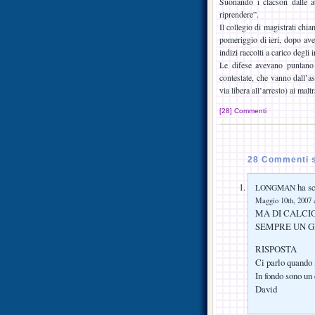
Suonando i clacson dalle a
riprendere”.
Il collegio di magistrati chi
pomeriggio di ieri, dopo ave
indizi raccolti a carico degli 
Le difese avevano puntano l
contestate, che vanno dall’a
via libera all’arresto) ai mal
[28] Commenti
28 Commenti su
ha sc
LONGMAN
Maggio 10th, 2007 a
MA DI CALCIO
SEMPRE UN G
RISPOSTA
Ci parlo quando 
In fondo sono un
David