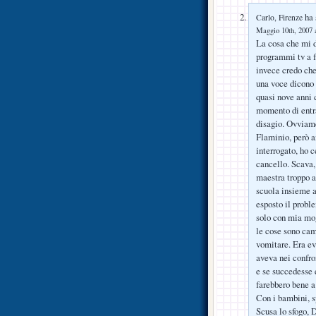
ha 
Carlo, Firenze
Maggio 10th, 2007 a
La cosa che mi d
programmi tv a f
invece credo ch
una voce dicono 
quasi nove anni c
momento di entra
disagio. Ovviame
Flaminio, però a
interrogato, ho 
cancello. Scava,
maestra troppo a
scuola insieme a
esposto il proble
solo con mia mog
le cose sono cam
vomitare. Era ev
aveva nei confro
e se succedesse 
farebbero bene a
Con i bambini, s
Scusa lo sfogo, 