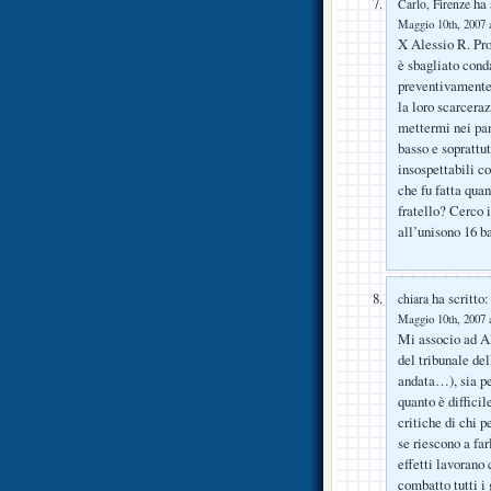
ha 
Carlo, Firenze
Maggio 10th, 2007 a
X Alessio R. Pro
è sbagliato con
preventivamente.
la loro scarcera
mettermi nei pan
basso e soprattu
insospettabili c
che fu fatta qua
fratello? Cerco i
all’unisono 16 b
ha scritto:
chiara
Maggio 10th, 2007 a
Mi associo ad Al
del tribunale del
andata…), sia pe
quanto è difficil
critiche di chi 
se riescono a fa
effetti lavorano 
combatto tutti i