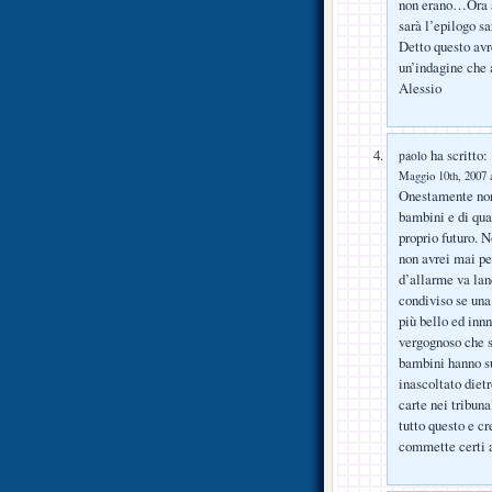
non erano…Ora at
sarà l’epilogo s
Detto questo avr
un’indagine che 
Alessio
ha scritto:
paolo
Maggio 10th, 2007 a
Onestamente non 
bambini e di qua
proprio futuro. 
non avrei mai pe
d’allarme va lan
condiviso se una
più bello ed inn
vergognoso che s
bambini hanno su
inascoltato dietr
carte nei tribun
tutto questo e c
commette certi a