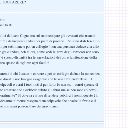
L TUO PARERE?
tto:
lle 18:16
alisi del caso Cogne ma sul tuo incolpare gli avvocati che usano i
scire i delinquenti andrei coi piedi di piombo…Se sono stati tenuti in
ti per settimane e poi un collegio ( non una persona) deduce cha allo
o gravi indizi, beh allora, come vedi le armi degli avvocati non sono
’è spesso disparità tra le agevolazioni dei pm e la situazione della
erca spesso di togliere ogni facoltà.
parenti di chi è stato in carcere e poi un collegio deduce la mancanza
che diresti? non bisogna esagerare con le sentenze preventive…Tu
olpevoli e avrai i tuoi motivi per farlo, io non so… vorrei sperare di
nte creature che avrebbero subito gli abusi ma se non sono colpevoli
moralmente? Si doveva evitare di rendere pubblici i nomi, questo è il
iamo talmente bisogno di un colpevole che a volte la fretta e il
ssi sommari possono fare dei gravi danni.