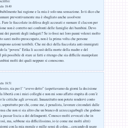
scritto:
lle 18:40
babilmente hai ragione e la mia è solo una sensazione. Io ti dico che
dannare preventivamente ma è sbagliato anche assolvere
 Fare le fiaccolate in difesa degli accusati e suonare il clacson per
zione non è corretto nei confronti delle famiglie dei bambini. Devo
ni dei parenti degli indagati? Se io fossi nei loro panni volerei molto
tto sarei molto preoccupato, non è la prima volta che persone
ompiono azioni terribili. Che mi dici della fiaccolata anti-immigrati
ndo la “povera” Erika li accusò della morte della madre e del
l più possibile di stare ai fatti e ritengo che sia difficile manipolare
ambini molti dei quali neppure si conoscono.
lle 18:51
essio, sia per l’ “avevo detto” (aspettavamo da giorni la decisione
la libertà con i miei colleghi e non mi sono affatto stupita di com’è
r le critiche agli avvocati. Innanzitutto non potete rendervi conto
e, soprattutto per chi, come me, è penalista, lavorare circondati dalle
pensa che non si sia altro che un branco di azzeccagarbugli che godono
rla passar liscia a dei delinquenti. Conosco molti avvocati che in
così, ma, sebbene sia difficilissimo, io (e come me molti altri)
 giorni con la mia morale e mille sensi di colpa…cercando di usare