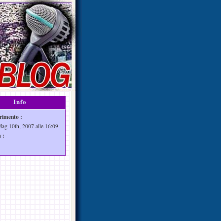
Info
rimento :
Mag 10th, 2007 alle 16:09
 :