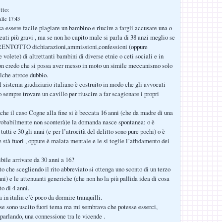
tto:
lle 17:43
sa essere facile plagiare un bambino e riucire a fargli accusare una o
eati più gravi , ma se non ho capito male si parla di 38 anzi meglio se
TRENTOTTO dichiarazioni,ammissioni,confessioni (oppure
olete) di altrettanti bambini di diverse etnie o ceti sociali e in
non credo che si possa aver messo in moto un simile meccanismo solo
alche atroce dubbio.
l sistema giudiziario italiano è costruito in modo che gli avvocati
 sempre trovare un cavillo per riuscire a far scagionare i propri
he il caso Cogne alla fine si è beccata 16 anni (che da madre di una
robabilmente non sconterà)e la domanda nasce spontanea: o è
 tutti e 30 gli anni (e per l’atrocità del delitto sono pure pochi) o è
 stà fuori , oppure è malata mentale e le si toglie l’affidamento dei
ile arrivare da 30 anni a 16?
o che scegliendo il rito abbreviato si ottenga uno sconto di un terzo
ni) e le attenuanti generiche (che non ho la più pallida idea di cosa
to di 4 anni.
a in italia c’è poco da dormire tranquilli.
 se sono uscito fuori tema ma mi sembrava che potesse esserci,
parlando, una connessione tra le vicende .