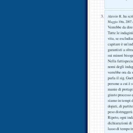
ha scri
Alessio R.
Maggio 10th, 2007 a
Verrebbe da dire
Tutte le indagin
vita, se escludia
capitare è un’ind
garantisti a olt
sui minori bisog
Nella fattispecie
nomi degli indag
verrebbe ora da 
parla il sig. Gue
persone a cui è s
manie di protago
giusto processo 
siamo in tempi di
dopati, di partite
peso distruggerà
Ripeto, ogni ind
dichiarazioni di
lasso di tempo t