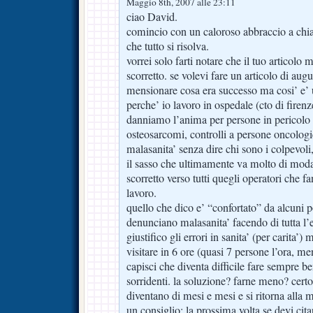
Maggio 8th, 2007 alle 23:11
ciao David.
comincio con un caloroso abbraccio a chia
che tutto si risolva.
vorrei solo farti notare che il tuo articolo m
scorretto. se volevi fare un articolo di aug
mensionare cosa era successo ma cosi’ e’ u
perche’ io lavoro in ospedale (cto di firenze)
danniamo l’anima per persone in pericolo 
osteosarcomi, controlli a persone oncologic
malasanita’ senza dire chi sono i colpevo
il sasso che ultimamente va molto di mod
scorretto verso tutti quegli operatori che 
lavoro.
quello che dico e’ “confortato” da alcuni p
denunciano malasanita’ facendo di tutta l’
giustifico gli errori in sanita’ (per carita’
visitare in 6 ore (quasi 7 persone l’ora, m
capisci che diventa difficile fare sempre 
sorridenti. la soluzione? farne meno? certo 
diventano di mesi e mesi e si ritorna alla m
un consiglio: la prossima volta se devi cita