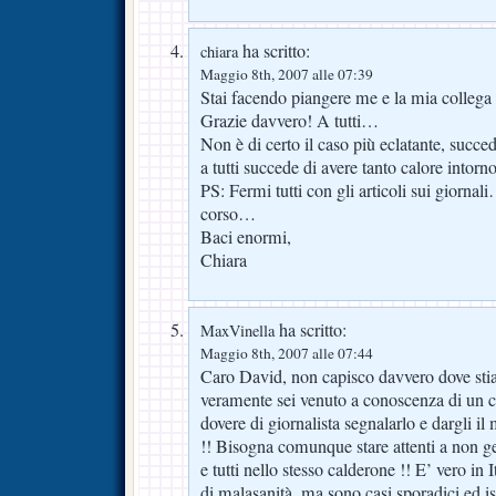
ha scritto:
chiara
Maggio 8th, 2007 alle 07:39
Stai facendo piangere me e la mia collega
Grazie davvero! A tutti…
Non è di certo il caso più eclatante, suc
a tutti succede di avere tanto calore intorn
PS: Fermi tutti con gli articoli sui giorn
corso…
Baci enormi,
Chiara
ha scritto:
MaxVinella
Maggio 8th, 2007 alle 07:44
Caro David, non capisco davvero dove stia 
veramente sei venuto a conoscenza di un c
dovere di giornalista segnalarlo e dargli i
!! Bisogna comunque stare attenti a non ge
e tutti nello stesso calderone !! E’ vero in 
di malasanità, ma sono casi sporadici ed is