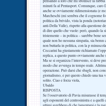
pensando a loro che mi sbollisce la rabbia
minuti fa al Pentasport. Comunque, caro 
anche se ovviamente ridimensionata (e mo
Marcheschi (mi sembra che il cognome fos
politica da brivido, vista la ponda (notoriam
anti-Della Valle), rispetto alla questione 
di dire quello che vuole: però, quando la s
tristemente – in politica – sarebbe bene sen
quale non ho nessuna simpatia, sia bemn c
non buttarla in politica, con la p minuscola
Ceccarini ha giustamente richiamato l’oppo
replica, a questo punto ovviamente anche (
Ma se si organizza l’intervento, si deve pre
modo che avvenga in tempo reale. Altrimen
operazione. Può darsi che sbagli, non con
giornalismo, e per questo chiedo una tua 
solito. Ciao e forza viola,
Ubaldo
RISPOSTA
Se l’osservatorio di Pavia misurasse il te
agli esponenti del centrosinistra e a quelli 
ultimi avrebbero di che lamentarsi e la ra