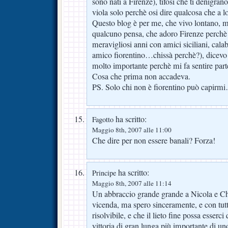
sono nati a Firenze), tifosi che ti denigran
viola solo perchè osi dire qualcosa che a 
Questo blog è per me, che vivo lontano
qualcuno pensa, che adoro Firenze perchè 
meravigliosi anni con amici siciliani, cala
amico fiorentino…chissà perchè?), dicevo
molto importante perchè mi fa sentire par
Cosa che prima non accadeva.
PS. Solo chi non è fiorentino può capirm
ha scritto:
Fagotto
Maggio 8th, 2007 alle 11:00
Che dire per non essere banali? Forza!
ha scritto:
Principe
Maggio 8th, 2007 alle 11:14
Un abbraccio grande grande a Nicola e Ch
vicenda, ma spero sinceramente, e con tutt
risolvibile, e che il lieto fine possa esser
vittoria di gran lunga più importante di u