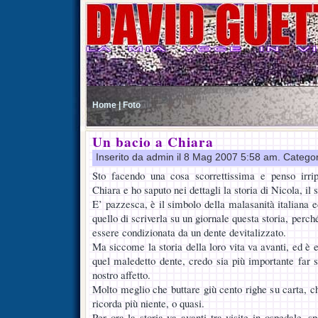
Home |
Foto
Un bacio a Chiara
Inserito da admin il 8 Mag 2007 5:58 am. Catego
Sto facendo una cosa scorrettissima e penso irri
Chiara e ho saputo nei dettagli la storia di Nicola, il 
E’ pazzesca, è il simbolo della malasanità italiana ed
quello di scriverla su un giornale questa storia, perch
essere condizionata da un dente devitalizzato.
Ma siccome la storia della loro vita va avanti, ed è
quel maledetto dente, credo sia più importante far se
nostro affetto.
Molto meglio che buttare giù cento righe su carta, c
ricorda più niente, o quasi.
Per ora la storia va avanti tra visite in ospedale, s