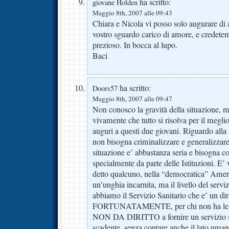
ha scritto:
giovane Holden
Maggio 8th, 2007 alle 09:43
Chiara e Nicola vi posso solo augurare di 
vostro sguardo carico di amore, e credetem
prezioso. In bocca al lupo.
Baci
ha scritto:
Doors57
Maggio 8th, 2007 alle 09:47
Non conosco la gravità della situazione,
vivamente che tutto si risolva per il meglio,
auguri a questi due giovani. Riguardo alla
non bisogna criminalizzare e generalizzare,
situazione e’ abbastanza seria e bisogna cor
specialmente da parte delle Istituzioni. E
detto qualcuno, nella “democratica” Amer
un’unghia incarnita, ma il livello del serviz
abbiamo il Servizio Sanitario che e’ un diri
FORTUNATAMENTE, per chi non ha le po
NON DA DIRITTO a fornire un servizio s
scadente, senza contare anche il lato uman