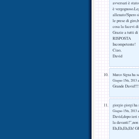
avversari è sta
è vergognoso.Le
allenato!Spero 
le prese di gir
cosa la facevi d
Grazie a tutti di
RISPOSTA
Incompetente!
Ciao,
David
ha sc
Marco Signa
Giugno 15th, 2013 a
Grande David!!!!
ha s
giorgio giorgi
Giugno 15th, 2013 a
David,dopo ieri 
la davanti!”,non
Eh,Eh,Eh,Eh! 