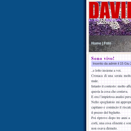
Home |
Foto
Sono vivo!
Inserito da admin il 15 Gi
..e lotto insieme a voi.
Cronaca di una serata molto
male.
Intanto il contesto: molto af
questa la cosa che contava.
E ora l’impietosa analisi per
Nello spogliatoio mi appropri
capitano e comincio il risc
il prezzo del biglietto.
Poi riprovo dopo tre anni a t
corti, una cosa sfinente e so
non osava dirmelo.