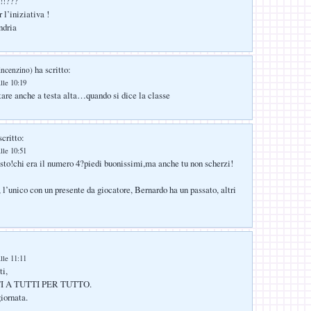
!!!???
l’iniziativa !
ndria
ha scritto:
incenzino)
lle 10:19
tare anche a testa alta…quando si dice la classe
critto:
lle 10:51
sto!chi era il numero 4?piedi buonissimi,ma anche tu non scherzi!
l’unico con un presente da giocatore, Bernardo ha un passato, altri
lle 11:11
ti,
 A TUTTI PER TUTTO.
iornata.