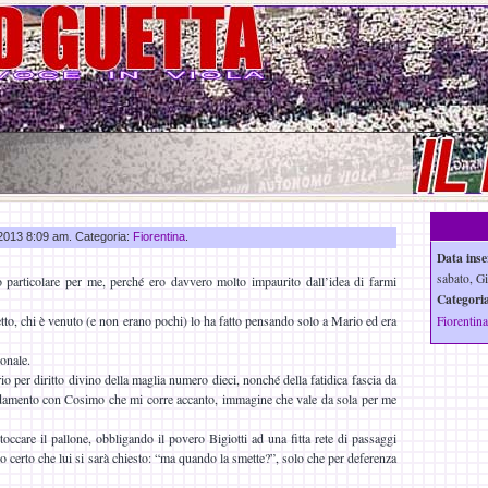
u 2013 8:09 am. Categoria:
Fiorentina
.
Data inse
sabato, G
 particolare per me, perché ero davvero molto impaurito dall’idea di farmi
Categoria
fetto, chi è venuto (e non erano pochi) lo ha fatto pensando solo a Mario ed era
Fiorentina
sonale.
o per diritto divino della maglia numero dieci, nonché della fatidica fascia da
aldamento con Cosimo che mi corre accanto, immagine che vale da sola per me
occare il pallone, obbligando il povero Bigiotti ad una fitta rete di passaggi
no certo che lui si sarà chiesto: “ma quando la smette?”, solo che per deferenza