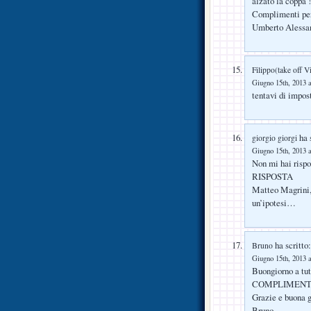
alzato la coppa 
Complimenti per 
Umberto Alessa
Filippo(take off V
Giugno 15th, 2013 a
tentavi di impos
ha s
giorgio giorgi
Giugno 15th, 2013 a
Non mi hai rispo
RISPOSTA
Matteo Magrini, 
un’ipotesi…
ha scritto:
Bruno
Giugno 15th, 2013 a
Buongiorno a tut
COMPLIMENTI
Grazie e buona g
Bruno