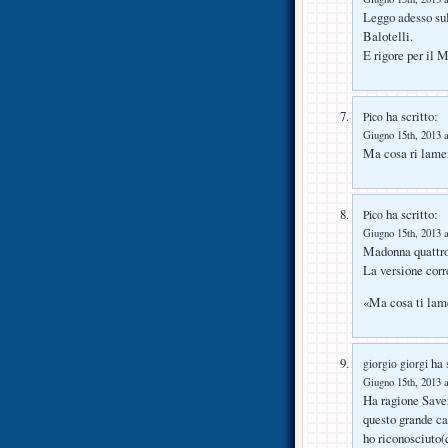
Leggo adesso sul
Balotelli.
E rigore per il M
ha scritto:
Pico
Giugno 15th, 2013 a
Ma cosa ri lamen
ha scritto:
Pico
Giugno 15th, 2013 a
Madonna quattro 
La versione corr
«Ma cosa ti lame
ha s
giorgio giorgi
Giugno 15th, 2013 a
Ha ragione Saveri
questo grande ca
ho riconosciuto(