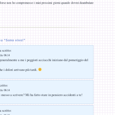
 forse non ho compromesso i miei prossimi giorni quando dovrei deambulare
u “Sono vivo!”
 scritto:
lle 08:14
 generalmente a me i peggiori acciacchi iniziano dal pomeriggio del
e i dolori arrivano più tardi.
critto:
lle 08:14
 messo a scrivere? Mi ha fatto stare in pensiero accidenti a te!
 scritto: