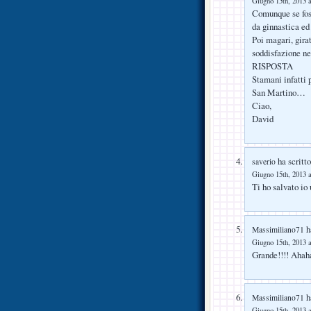
Giugno 15th, 2013 a
Comunque se foss
da ginnastica ed 
Poi magari, girat
soddisfazione ne
RISPOSTA
Stamani infatti p
San Martino…
Ciao,
David
ha scritto
saverio
Giugno 15th, 2013 a
Ti ho salvato io
ha
Massimiliano71
Giugno 15th, 2013 a
Grande!!!! Ahah
ha
Massimiliano71
Giugno 15th, 2013 a