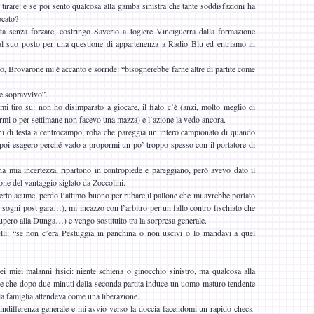
 tirare: e se poi sento qualcosa alla gamba sinistra che tante soddisfazioni ha
ocato?
asta senza forzare, costringo Saverio a toglere Vinciguerra dalla formazione
i al suo posto per una questione di appartenenza a Radio Blu ed entriamo in
o, Brovarone mi è accanto e sorride: “bisognerebbe farne altre di partite come
e sopravvivo”.
mi tiro su: non ho disimparato a giocare, il fiato c’è (anzi, molto meglio di
armi o per settimane non facevo una mazza) e l’azione la vedo ancora.
ni di testa a centrocampo, roba che pareggia un intero campionato di quando
 poi esagero perché vado a propormi un po’ troppo spesso con il portatore di
na mia incertezza, ripartono in contropiede e pareggiano, però avevo dato il
one del vantaggio siglato da Zoccolini.
rto acume, perdo l’attimo buono per rubare il pallone che mi avrebbe portato
iei sogni post gara…), mi incazzo con l’arbitro per un fallo contro fischiato che
upero alla Dunga…) e vengo sostituito tra la sorpresa generale.
li: “se non c’era Pestuggia in panchina o non uscivi o lo mandavi a quel
i miei malanni fisici: niente schiena o ginocchio sinistro, ma qualcosa alla
o e che dopo due minuti della seconda partita induce un uomo maturo tendente
 la famiglia attendeva come una liberazione.
indifferenza generale e mi avvio verso la doccia facendomi un rapido check-