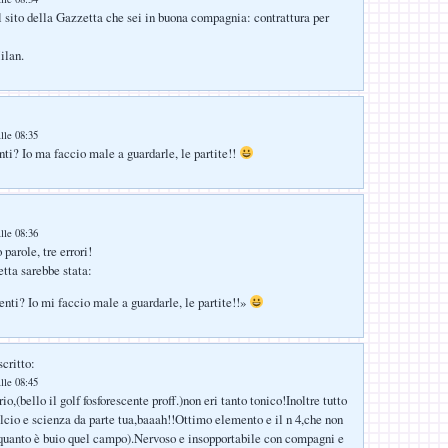
 sito della Gazzetta che sei in buona compagnia: contrattura per
ilan.
lle 08:35
ti? Io ma faccio male a guardarle, le partite!!
lle 08:36
parole, tre errori!
etta sarebbe stata:
nti? Io mi faccio male a guardarle, le partite!!»
critto:
lle 08:45
o,(bello il golf fosforescente proff.)non eri tanto tonico!Inoltre tutto
lcio e scienza da parte tua,baaah!!Ottimo elemento e il n 4,che non
quanto è buio quel campo).Nervoso e insopportabile con compagni e