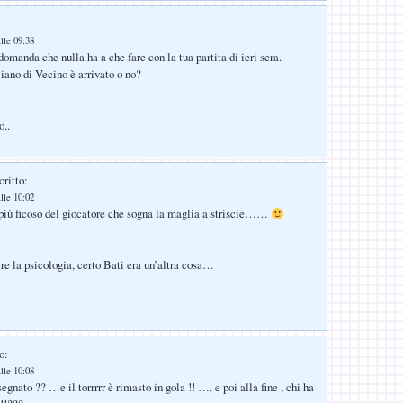
lle 09:38
domanda che nulla ha a che fare con la tua partita di ieri sera.
liano di Vecino è arrivato o no?
o..
critto:
lle 10:02
più ficoso del giocatore che sogna la maglia a striscie……
ire la psicologia, certo Bati era un’altra cosa…
o:
lle 10:08
segnato ?? …e il torrrrr è rimasto in gola !! …. e poi alla fine , chi ha