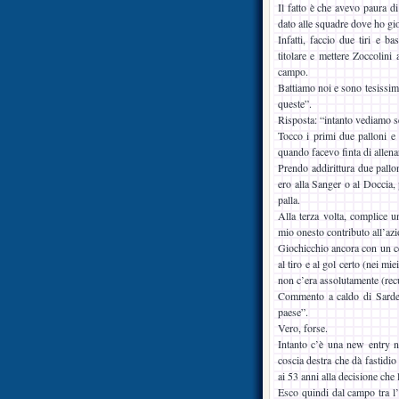
Il fatto è che avevo paura di
dato alle squadre dove ho gi
Infatti, faccio due tiri e b
titolare e mettere Zoccolin
campo.
Battiamo noi e sono tesissim
queste”.
Risposta: “intanto vediamo s
Tocco i primi due palloni e 
quando facevo finta di allen
Prendo addirittura due pallo
ero alla Sanger o al Doccia,
palla.
Alla terza volta, complice u
mio onesto contributo all’azi
Giochicchio ancora con un ce
al tiro e al gol certo (nei m
non c’era assolutamente (rec
Commento a caldo di Sardel
paese”.
Vero, forse.
Intanto c’è una new entry ne
coscia destra che dà fastidi
ai 53 anni alla decisione che
Esco quindi dal campo tra l’