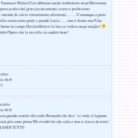
to Tommaso Mattei(5),lo abbiamo anche rimbrottato un po!Brovarone
gnoso,avulso dal gioco,tecnicamente scarso e pochissimo
si intenda di calcio virtualmente,altrimenti……..!Comunque,a parte
o,bella serata,tanta gente e grande Lucia……non si ferma mai!Una
i buono in campo David,riflettevi la luce,si vedeva un po meglio!
 tutto!Spero che la raccolta sia andata bene!
ritto:
lle 08:49
!!
critto:
lle 08:56
sera,quando sentirò alla radio Bernardo che dice “ci vuole il legnone
 sarà più come prima!Mi rivedrò lui che salta e non si stacca da terra!
GRANDI TUTTI!