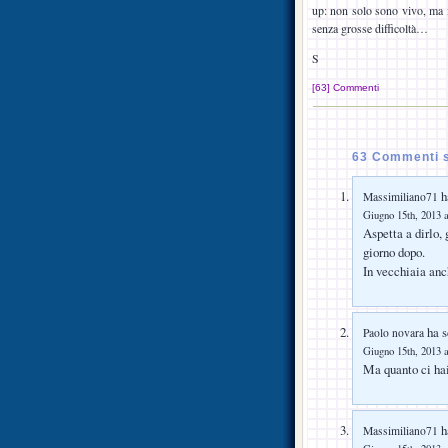
up: non solo sono vivo, ma
senza grosse difficoltà…
S
[63] Commenti
63 Commenti s
ha
Massimiliano71
Giugno 15th, 2013 a
Aspetta a dirlo,
giorno dopo.
In vecchiaia anch
ha s
Paolo novara
Giugno 15th, 2013 a
Ma quanto ci hai
ha
Massimiliano71