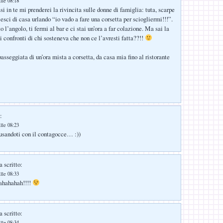
lle 08:18
i in te mi prenderei la rivincita sulle donne di famiglia: tuta, scarpe
esci di casa urlando “io vado a fare una corsetta per sciogliermi!!!”.
o l’angolo, ti fermi al bar e ci stai un’ora a far colazione. Ma sai la
i confronti di chi sosteneva che non ce l’avresti fatta??!!
asseggiata di un’ora mista a corsetta, da casa mia fino al ristorante
:
lle 08:23
 usandoti con il contagocce… :))
 scritto:
lle 08:33
ahahahah!!!!
 scritto:
lle 08:34