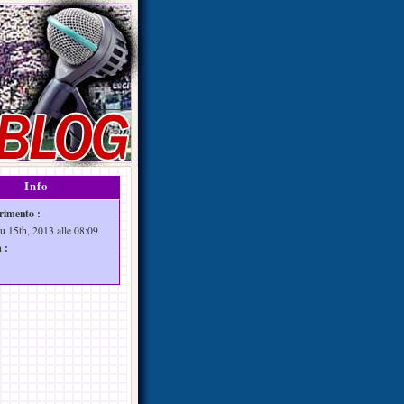
Info
rimento :
iu 15th, 2013 alle 08:09
 :