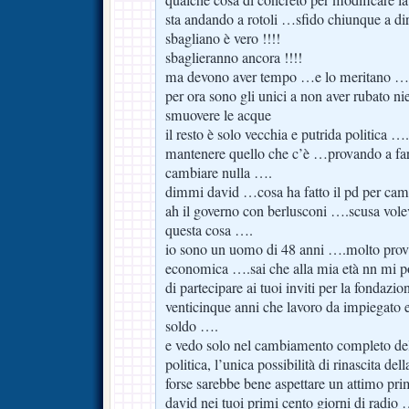
sta andando a rotoli …sfido chiunque a dir
sbagliano è vero !!!!
sbaglieranno ancora !!!!
ma devono aver tempo …e lo meritano …
per ora sono gli unici a non aver rubato ni
smuovere le acque
il resto è solo vecchia e putrida politica
mantenere quello che c’è …provando a far
cambiare nulla ….
dimmi david …cosa ha fatto il pd per cam
ah il governo con berlusconi ….scusa vole
questa cosa ….
io sono un uomo di 48 anni ….molto prova
economica ….sai che alla mia età nn mi
di partecipare ai tuoi inviti per la fonda
venticinque anni che lavoro da impiegato 
soldo ….
e vedo solo nel cambiamento completo dell
politica, l’unica possibilità di rinascita del
forse sarebbe bene aspettare un attimo pr
david nei tuoi primi cento giorni di radio