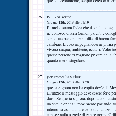
questo accanimento, seppur cerco di interp
ha scritto:
Pietro
Giugno 12th, 2013 alle 08:19
E’ molto strana l’idea che ti sei fatto degli
ne conosco diversi (amici, parenti e collegh
sono tutte persone tranquille, di buona fam
cambiare le cosa impegnandosi in prima per
vivono (acqua, ambiente, ecc…). Voler ins
queste persone ci vogliono privare della li
quanto meno singolare.
ha scritto:
jack kramer
Giugno 12th, 2013 alle 08:20
questa Signora non ha capito dov’è. Il Mo
all’inizio il messaggio deve essere forte p
duro. Se questa signora, dopo tutto il casi
un 5stelle critica il movimento parlando a
interno, si ostina a fare certe dichiarazioni
capisce nulla o crede di capire troppo.Gril