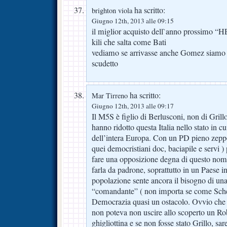
ha scritto:
brighton viola
Giugno 12th, 2013 alle 09:15
il miglior acquisto dell`anno prossimo “
kili che salta come Bati
vediamo se arrivasse anche Gomez siamo a 
scudetto
ha scritto:
Mar Tirreno
Giugno 12th, 2013 alle 09:17
Il M5S è figlio di Berlusconi, non di Gril
hanno ridotto questa Italia nello stato in cu
dell’intera Europa. Con un PD pieno zepp
quei democristiani doc, baciapile e servi )
fare una opposizione degna di questo nome,
farla da padrone, soprattutto in un Paese in
popolazione sente ancora il bisogno di una
“comandante” ( non importa se come Schet
Democrazia quasi un ostacolo. Ovvio che 
non poteva non uscire allo scoperto un Ro
ghigliottina e se non fosse stato Grillo, sar