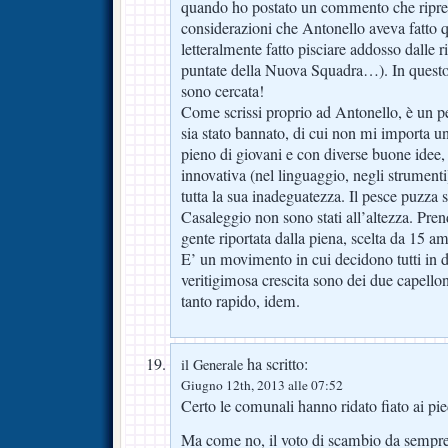
quando ho postato un commento che ripren
considerazioni che Antonello aveva fatto 
letteralmente fatto pisciare addosso dalle ri
puntate della Nuova Squadra…). In questo
sono cercata!
Come scrissi proprio ad Antonello, è un pe
sia stato bannato, di cui non mi importa
pieno di giovani e con diverse buone idee,
innovativa (nel linguaggio, negli strumenti
tutta la sua inadeguatezza. Il pesce puzza s
Casaleggio non sono stati all’altezza. Pren
gente riportata dalla piena, scelta da 15 a
E’ un movimento in cui decidono tutti in du
veritigimosa crescita sono dei due capellon
tanto rapido, idem.
ha scritto:
il Generale
Giugno 12th, 2013 alle 07:52
Certo le comunali hanno ridato fiato ai pie
Ma come no, il voto di scambio da sempre i