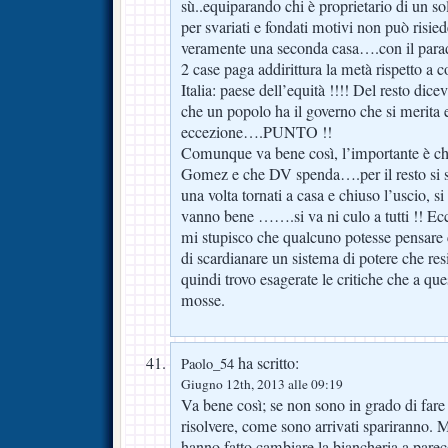
sù..equiparando chi è proprietario di un 
per svariati e fondati motivi non può risie
veramente una seconda casa….con il para
2 case paga addirittura la metà rispetto a c
Italia: paese dell’equità !!!! Del resto dic
che un popolo ha il governo che si merita
eccezione….PUNTO !!
Comunque va bene così, l’importante è che
Gomez e che DV spenda….per il resto si st
una volta tornati a casa e chiuso l’uscio, si
vanno bene …….si va ni culo a tutti !! Ecco
mi stupisco che qualcuno potesse pensare 
di scardianare un sistema di potere che re
quindi trovo esagerate le critiche che a 
mosse.
ha scritto:
Paolo_54
Giugno 12th, 2013 alle 09:19
Va bene così; se non sono in grado di fare 
risolvere, come sono arrivati spariranno. 
hanno fatto cambiare la biancheria a parec