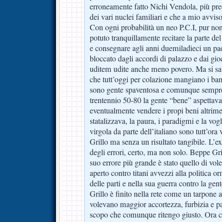
erroneamente fatto Nichi Vendola, più pr
dei vari nuclei familiari e che a mio avviso
Con ogni probabilità un neo P.C.I, pur n
potuto tranquillamente recitare la parte de
e consegnare agli anni duemiladieci un pa
bloccato dagli accordi di palazzo e dai gioc
uditem udite anche meno povero. Ma si sa, 
che tutt’oggi per colazione mangiano i bam
sono gente spaventosa e comunque sempre 
trentennio 50-80 la gente “bene” aspettava 
eventualmente vendere i propi beni altrimen
statalizzava, la paura, i paradigmi e la vo
virgola da parte dell’italiano sono tutt’ora
Grillo ma senza un risultato tangibile. L
degli errori, certo, ma non solo. Beppe Gril
suo errore più grande è stato quello di vol
aperto contro titani avvezzi alla politica 
delle parti e nella sua guerra contro la gen
Grillo è finito nella rete come un tarpone a
volevano maggior accortezza, furbizia e p
scopo che comunque ritengo giusto. Ora c