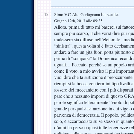
ha scritto:
Simo V.C Alta Garfagnana
Giugno 12th, 2013 alle 09:35
Allora, prima di tutto mi baserei sul fattore
sempre più scarso, il che vorrà dire pur qu
malessere sia diffuso nell’elettorato “medi
“sinistra”, questa volta si è fatto decisam
andare a fare un gita fuori porta piuttosto
prima di “sciuparsi” la Domenica recandosi 
uguali… Peccato, perchè se un popolo arri
come il voto, a mio avviso il più importan
vuol dire che la sistuzione è preoccupante e
riempirsi la bocca con termini tipo livelli a
fossero dei meccanici)o con i più disparati 
pare che a nessuno importi di questo GR
parole significa letteralmente “vuoto di pote
grande per qualsiasi nazione in cui vige,
parvenza di democrazia. Il popolo, politi
solo, è accartocciato su se stesso in quanto
d’anni ha perso o quasi tutte le certezze re
politico; sulle certezze economiche invece