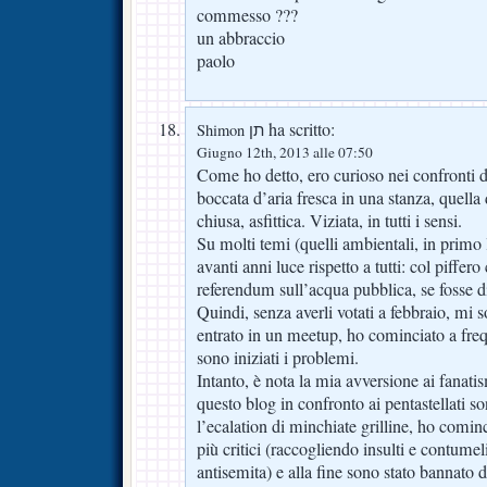
commesso ???
un abbraccio
paolo
ha scritto:
Shimon תן
Giugno 12th, 2013 alle 07:50
Come ho detto, ero curioso nei confronti 
boccata d’aria fresca in una stanza, quella d
chiusa, asfittica. Viziata, in tutti i sensi.
Su molti temi (quelli ambientali, in primo 
avanti anni luce rispetto a tutti: col piffe
referendum sull’acqua pubblica, se fosse 
Quindi, senza averli votati a febbraio, mi 
entrato in un meetup, ho cominciato a frequ
sono iniziati i problemi.
Intanto, è nota la mia avversione ai fanati
questo blog in confronto ai pentastellati s
l’ecalation di minchiate grilline, ho comin
più critici (raccogliendo insulti e contumel
antisemita) e alla fine sono stato bannato 