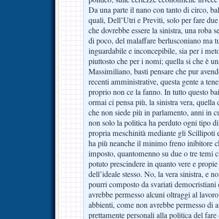
Da una parte il nano con tanto di circo, bal
quali, Dell’Utri e Previti, solo per fare due
che dovrebbe essere la sinistra, una roba s
di poco, del malaffare berlusconiano ma t
inguardabile e inconcepibile, sia per i me
piuttosto che per i nomi; quella si che è un
Massimiliano, basti pensare che pur avend
recenti amministrative, questa gente a ten
proprio non ce la fanno. In tutto questo 
ormai ci pensa più, la sinistra vera, quella
che non siede più in parlamento, anni in c
non solo la politica ha perduto ogni tipo d
propria meschinità mediante gli Scillipoti 
ha più neanche il minimo freno inibitore ch
imposto, quantomenno su due o tre temi c
potuto prescindere in quanto vere e propi
dell’ideale stesso. No, la vera sinistra, e 
pourri composto da svariati democristiani 
avrebbe permesso alcuni oltraggi al lavoro
abbienti, come non avrebbe permesso di a
prettamente personali alla politica del far