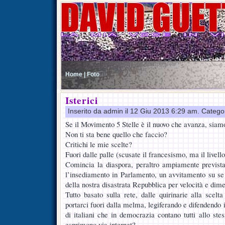
Home |
Foto
Isterici
Inserito da admin il 12 Giu 2013 6:29 am. Catego
Se il Movimento 5 Stelle è il nuovo che avanza, sia
Non ti sta bene quello che faccio?
Critichi le mie scelte?
Fuori dalle palle (scusate il francesismo, ma il livello
Comincia la diaspora, peraltro ampiamente previs
l’insediamento in Parlamento, un avvitamento su se s
della nostra disastrata Repubblica per velocità e dime
Tutto basato sulla rete, dalle quirinarie alla scelt
portarci fuori dalla melma, legiferando e difendendo i 
di italiani che in democrazia contano tutti allo ste
esprimono via internet?