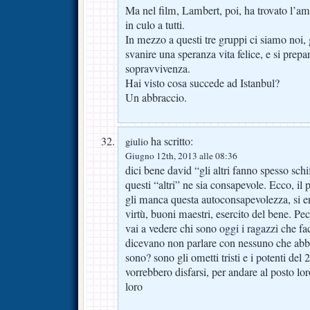
Ma nel film, Lambert, poi, ha trovato l’am
in culo a tutti.
In mezzo a questi tre gruppi ci siamo noi, 
svanire una speranza vita felice, e si prep
sopravvivenza.
Hai visto cosa succede ad Istanbul?
Un abbraccio.
ha scritto:
giulio
Giugno 12th, 2013 alle 08:36
dici bene david “gli altri fanno spesso sch
questi “altri” ne sia consapevole. Ecco, il 
gli manca questa autoconsapevolezza, si er
virtù, buoni maestri, esercito del bene. Pe
vai a vedere chi sono oggi i ragazzi che fa
dicevano non parlare con nessuno che abb
sono? sono gli ometti tristi e i potenti del 
vorrebbero disfarsi, per andare al posto lo
loro