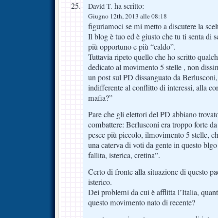
ha scritto:
David T.
Giugno 12th, 2013 alle 08:18
figuriamoci se mi metto a discutere la scel
Il blog è tuo ed è giusto che tu ti senta di 
più opportuno e più “caldo”.
Tuttavia ripeto quello che ho scritto qualch
dedicato al movimento 5 stelle , non dissi
un post sul PD dissanguato da Berlusconi,
indifferente al conflitto di interessi, alla co
mafia?”
Pare che gli elettori del PD abbiano trov
combattere: Berlusconi era troppo forte da b
pesce più piccolo, ilmovimento 5 stelle, c
una caterva di voti da gente in questo blgo
fallita, isterica, cretina”.
Certo di fronte alla situazione di questo p
isterico.
Dei problemi da cui è afflitta l’Italia, quan
questo movimento nato di recente?