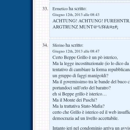
ha scritto:
Ermetico
Giugno 12th, 2013 alle 08:43
ACHTUNG! ACHTUNG! FUREHNTRA
ARGTRUNZ MUNT@%$¥&¤±#¡
ha scritto:
Sferino
Giugno 12th, 2013 alle 08:47
Certo Beppe Grillo è un pò isterico,
Ma la legge incostituzionale (io lo dico da
tentativo di cambiare la forma repubblica
un gruppo di faggi manigoldi?
Ma il governissimo tra le bande del buco c
portandoci sull’orlo del baratro?
eh si Beppe grillo è isterico…
Ma il Monte dei Paschi?
Ma la trattativa Stato-Mafia?
certo che Grillo è isterico ed il web insuffic
democrazia ad un livello accettabile.
Intanto ieri nel condominio arriva un avvi