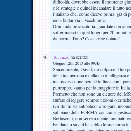
difficoltà, dovrebbe essere il momento gius
e le strategie e quindi incanalare il tutto n
l’italiano che, come dicevo prima, già di p
e/o a buttar via il vecchiume.
Domanda provocatoria: guardate con attenz
soffermatevi in quel luogo per 20 minuti 
da norma. Fatto? Cosa avete notato?
ha scritto:
Tommaso
Giugno 12th, 2013 alle 09:45
Sinceramente, David, mi colpisce il tuo po
della tua persona e della tua intelligenza 
tua osservazione perché in linea con i para
purtroppo, vanno per la maggiore in Italia.
Premetto che non sono un elettore del M5
stufato di leggere sempre titoloni o critich
(Grillo mi sta antipatico, è volgare, incon
sul piano della FORMA con cui si gestis
Berlusconi, non serve a niente fare battibecc
bandana o su chi ha subìto le sue corna in 
genere (che servivano chiaramente solo a d