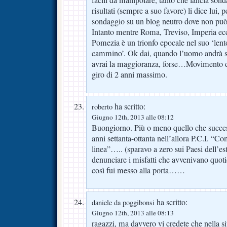
facili da manipolare, tanto che lancia sond
risultati (sempre a suo favore) li dice lui,
sondaggio su un blog neutro dove non pu
Intanto mentre Roma, Treviso, Imperia ecc
Pomezia è un trionfo epocale nel suo ‘lent
cammino’. Ok dai, quando l’uomo andrà s
avrai la maggioranza, forse…Movimento d
giro di 2 anni massimo.
ha scritto:
roberto
Giugno 12th, 2013 alle 08:12
Buongiorno. Più o meno quello che succes
anni settanta-ottanta nell’allora P.C.I. “C
linea”….. (sparavo a zero sui Paesi dell’est,
denunciare i misfatti che avvenivano qu
così fui messo alla porta……
ha scritto:
daniele da poggibonsi
Giugno 12th, 2013 alle 08:13
ragazzi, ma davvero vi credete che nella s