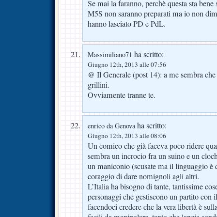
Se mai la faranno, perchè questa sta bene 
M5S non saranno preparati ma io non dim
hanno lasciato PD e PdL.
ha scritto:
Massimiliano71
Giugno 12th, 2013 alle 07:56
@ Il Generale (post 14): a me sembra che i
grillini.
Ovviamente tranne te.
ha scritto:
enrico da Genova
Giugno 12th, 2013 alle 08:06
Un comico che già faceva poco ridere quan
sembra un incrocio fra un suino e un cloc
un maniconio (scusate ma il linguaggio è q
coraggio di dare nomignoli agli altri.
L’Italia ha bisogno di tante, tantissime co
personaggi che gestiscono un partito con i
facendoci credere che la vera libertà è sull