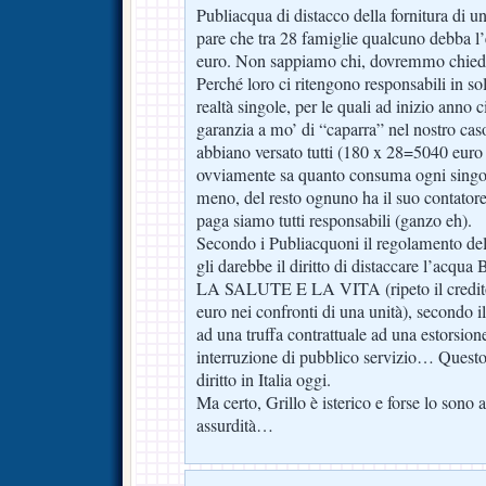
Publiacqua di distacco della fornitura di u
pare che tra 28 famiglie qualcuno debba
euro. Non sappiamo chi, dovremmo chiede
Perché loro ci ritengono responsabili in so
realtà singole, per le quali ad inizio anno c
garanzia a mo’ di “caparra” nel nostro c
abbiano versato tutti (180 x 28=5040 euro 
ovviamente sa quanto consuma ogni singola
meno, del resto ognuno ha il suo contator
paga siamo tutti responsabili (ganzo eh).
Secondo i Publiacquoni il regolamento del 
gli darebbe il diritto di distaccare l’
LA SALUTE E LA VITA (ripeto il credito 
euro nei confronti di una unità), secondo il
ad una truffa contrattuale ad una estorsion
interruzione di pubblico servizio… Questo è
diritto in Italia oggi.
Ma certo, Grillo è isterico e forse lo sono 
assurdità…