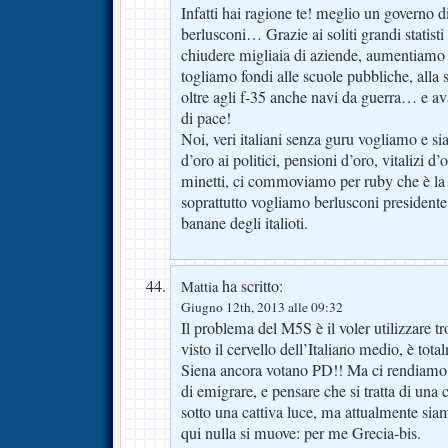
Infatti hai ragione te! meglio un governo di
berlusconi… Grazie ai soliti grandi statisti
chiudere migliaia di aziende, aumentiamo 
togliamo fondi alle scuole pubbliche, alla 
oltre agli f-35 anche navi da guerra… e ava
di pace!
Noi, veri italiani senza guru vogliamo e si
d’oro ai politici, pensioni d’oro, vitalizi d
minetti, ci commoviamo per ruby che è la
soprattutto vogliamo berlusconi presidente
banane degli italioti.
ha scritto:
Mattia
Giugno 12th, 2013 alle 09:32
Il problema del M5S è il voler utilizzare 
visto il cervello dell’Italiano medio, è tot
Siena ancora votano PD!! Ma ci rendiamo 
di emigrare, e pensare che si tratta di una
sotto una cattiva luce, ma attualmente siam
qui nulla si muove: per me Grecia-bis.