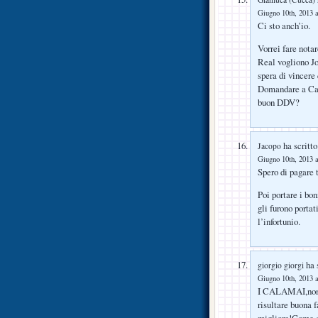
Giugno 10th, 2013 a
Ci sto anch’io.
Vorrei fare nota
Real vogliono Jo
spera di vincere
Domandare a Cal
buon DDV?
ha scritto
Jacopo
Giugno 10th, 2013 a
Spero di pagare t
Poi portare i bo
gli furono portat
l’infortunio.
ha s
giorgio giorgi
Giugno 10th, 2013 a
I CALAMAI,non s
risultare buona f
migliore!Come di