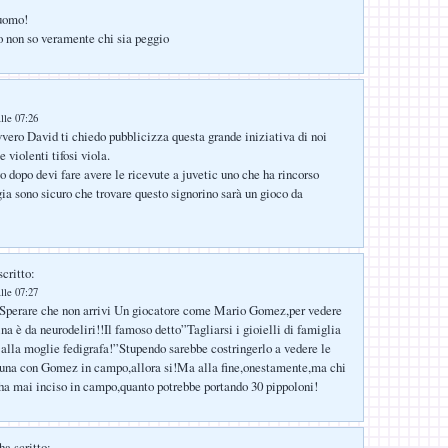
 uomo!
ro non so veramente chi sia peggio
lle 07:26
avvero David ti chiedo pubblicizza questa grande iniziativa di noi
e violenti tifosi viola.
o dopo devi fare avere le ricevute a juvetic uno che ha rincorso
ia sono sicuro che trovare questo signorino sarà un gioco da
critto:
lle 07:27
perare che non arrivi Un giocatore come Mario Gomez,per vedere
na è da neurodeliri!!Il famoso detto”Tagliarsi i gioielli di famiglia
o alla moglie fedigrafa!”Stupendo sarebbe costringerlo a vedere le
ibuna con Gomez in campo,allora si!Ma alla fine,onestamente,ma chi
ha mai inciso in campo,quanto potrebbe portando 30 pippoloni!
ha scritto: