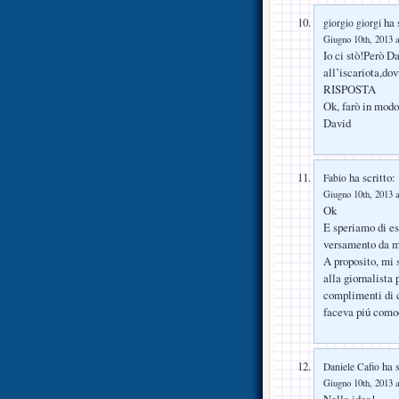
ha s
giorgio giorgi
Giugno 10th, 2013 a
Io ci stò!Però Da
all’iscariota,do
RISPOSTA
Ok, farò in modo
David
ha scritto:
Fabio
Giugno 10th, 2013 a
Ok
E speriamo di es
versamento da ma
A proposito, mi 
alla giornalista 
complimenti di ch
faceva piú como
ha s
Daniele Cafio
Giugno 10th, 2013 a