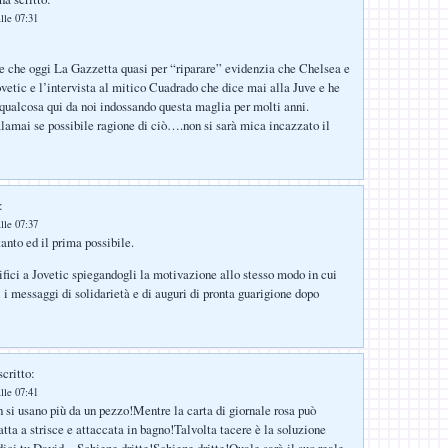
lle 07:31
re che oggi La Gazzetta quasi per “riparare” evidenzia che Chelsea e
vetic e l’intervista al mitico Cuadrado che dice mai alla Juve e he
 qualcosa qui da noi indossando questa maglia per molti anni.
amai se possibile ragione di ciò….non si sarà mica incazzato il
:
lle 07:37
anto ed il prima possibile.
nifici a Jovetic spiegandogli la motivazione allo stesso modo in cui
i i messaggi di solidarietà e di auguri di pronta guarigione dopo
critto:
lle 07:41
i usano più da un pezzo!Mentre la carta di giornale rosa può
atta a strisce e attaccata in bagno!Talvolta tacere è la soluzione
ci tu David…Schiene dritte!Schiene dritte!Quale sarà il suo reale