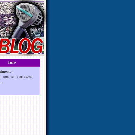
Info
rimento :
u 10th, 2013 alle 06:02
 :