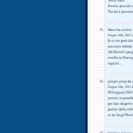
Nella idea!
Jovetic piccolo
Tra lui è pizzar
ha scritto:
Massi
Giugno 10th, 2013 a
Io ci sto però d
razziasti infami 
Ah David ti preg
ovrebo in Norveg
ragazzi…
ha s
giorgio giorgi
Giugno 10th, 2013 a
NO ragazzi,NO!S
juvetic in panchi
per fare dispett
partite dalla tr
se ne frega!Non 
Gianluca (Cucca)