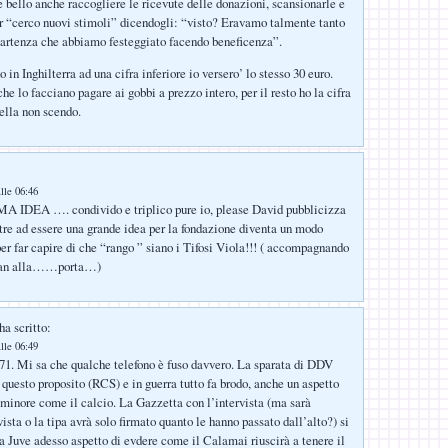
e bello anche raccogliere le ricevute delle donazioni, scansionarle e
or “cerco nuovi stimoli” dicendogli: “visto? Eravamo talmente tanto
 partenza che abbiamo festeggiato facendo beneficenza”.
o in Inghilterra ad una cifra inferiore io versero’ lo stesso 30 euro.
he lo facciano pagare ai gobbi a prezzo intero, per il resto ho la cifra
uella non scendo.
lle 06:46
DEA …. condivido e triplico pure io, please David pubblicizza
oltre ad essere una grande idea per la fondazione diventa un modo
er far capire di che “rango ” siano i Tifosi Viola!!! ( accompagnando
evan alla……porta…)
ha scritto:
lle 06:49
. Mi sa che qualche telefono è fuso davvero. La sparata di DDV
 questo proposito (RCS) e in guerra tutto fa brodo, anche un aspetto
inore come il calcio. La Gazzetta con l’intervista (ma sarà
ista o la tipa avrà solo firmato quanto le hanno passato dall’alto?) si
la Juve adesso aspetto di evdere come il Calamai riuscirà a tenere il