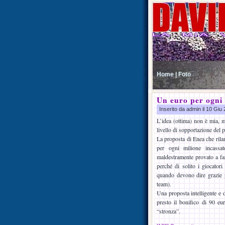
Home |
Foto
Un euro per ogni 
Inserito da admin il 10 Gi
L’idea (ottima) non è mia, m
livello di sopportazione del p
La proposta di Enea che rila
per ogni milione incassat
maldestramente provato a far
perché di solito i giocator
quando devono dire grazie 
team).
Una proposta intelligente e d
presto il bonifico di 90 eur
“stronza”.