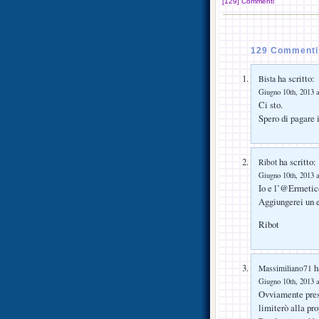
[129] Commenti
129 Commenti 
ha scritto:
Bista
Giugno 10th, 2013 a
Ci sto.
Spero di pagare i
ha scritto:
Ribot
Giugno 10th, 2013 a
Io e l’@Ermetic
Aggiungerei un 
Ribot
ha
Massimiliano71
Giugno 10th, 2013 a
Ovviamente prese
limiterò alla pr