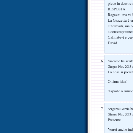
piede in due/tre
RISPOSTA
Ragazzi, ma vi è
La Gazzetta è un
autorevoli, ma no
e contemporanea
Calmatevi e cerc
David
ha scrit
Giacomo
Giugno 10th, 2013 a
La cosa si potreb
Ottima idea!!
disposto a rinun
ha
Sergente Garzia
Giugno 10th, 2013 a
Presente
Vorrei anche ind