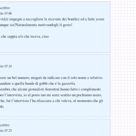
critto:
lle 07:08
vid,ti impegni a raccogliere le ricevute dei bonifici ed a farle avere
vunque sia!Naturalmente motivandogli il gesto!
 che sappia e/o che riceva, ciao
lle 07:10
sere un bel numero, magari da indicare con il solo nome e relativo
ndare a quella banda di gobbi che é la gazzetta.
sembra che alcuni giornalisti fiorentini hanno fatto i complimenti
per l’intervista, io al posto suo mi serei sentito un pochinino usato,
e, lui l’intervista l’ha rilasciata a chi voleva, al momento che gli
do.
critto:
lle 07:23