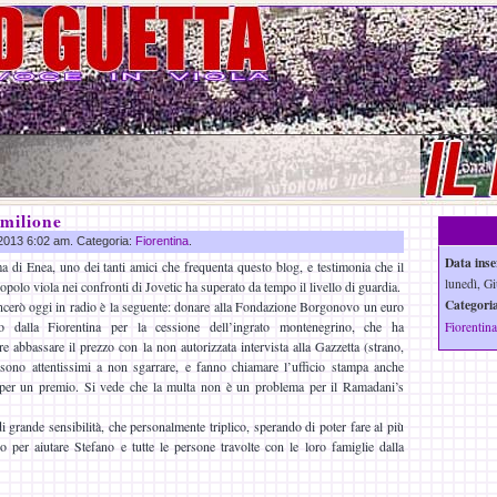
milione
u 2013 6:02 am. Categoria:
Fiorentina
.
Data inse
a di Enea, uno dei tanti amici che frequenta questo blog, e testimonia che il
lunedì, Gi
opolo viola nei confronti di Jovetic ha superato da tempo il livello di guardia.
Categoria
ncerò oggi in radio è la seguente: donare alla Fondazione Borgonovo un euro
o dalla Fiorentina per la cessione dell’ingrato montenegrino, che ha
Fiorentina
e abbassare il prezzo con la non autorizzata intervista alla Gazzetta (strano,
i sono attentissimi a non sgarrare, e fanno chiamare l’ufficio stampa anche
per un premio. Si vede che la multa non è un problema per il Ramadani’s
i grande sensibilità, che personalmente triplico, sperando di poter fare al più
o per aiutare Stefano e tutte le persone travolte con le loro famiglie dalla