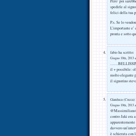
Pero’ poi sarebb
spedirle al sign
felici della tua
P.s. Se lo vendon
L’importante e’ c
pronta e sotto q
ha scritto:
fabio
Giugno 10th, 2013 a
……BELLISSIMA I
il + possibile: 
molto elegante p
il signorino st
Gianluca (Cucca)
Giugno 10th, 2013 a
@Massimiliano71
contro Jaki era a
apparentemente m
davvero un’interv
è schierata con 