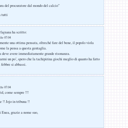
ra del procuratore dal mondo del calcio”
 tutti
ha scritto:
rfagnana
lle 07:04
amente una ottima pensata, oltreché fare del bene, il popolo viola
me la pensa a questa gentaglia.
va deve avere immediatamente grande risonanza.
armi un po’, spero che la tachipirina giochi meglio di quanto ha fatto
a febbre si abbassi.
lle 07:04
id, come sempre !!!
e !! Jojo in tribuna !!
i Enea, grazie a nome suo,