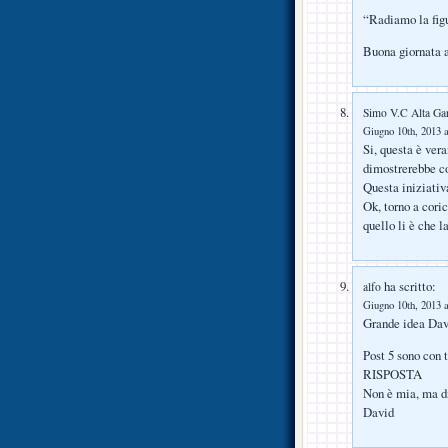
“Radiamo la figu
Buona giornata a
Simo V.C Alta Ga
Giugno 10th, 2013 a
Si, questa è ver
dimostrerebbe co
Questa iniziati
Ok, torno a coric
quello li è che l
ha scritto:
alfo
Giugno 10th, 2013 a
Grande idea Dav
Post 5 sono con t
RISPOSTA
Non è mia, ma d
David