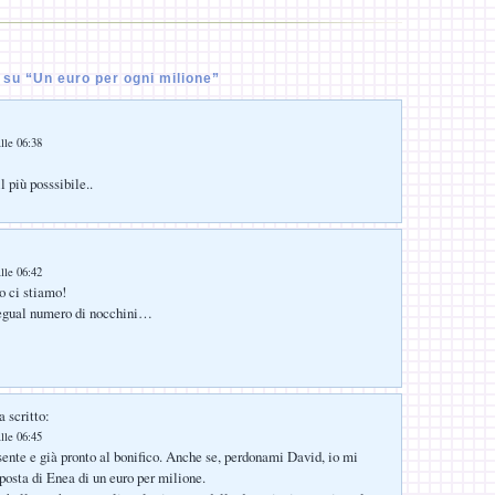
su “Un euro per ogni milione”
lle 06:38
l più posssibile..
lle 06:42
o ci stiamo!
egual numero di nocchini…
 scritto:
lle 06:45
nte e già pronto al bonifico. Anche se, perdonami David, io mi
oposta di Enea di un euro per milione.