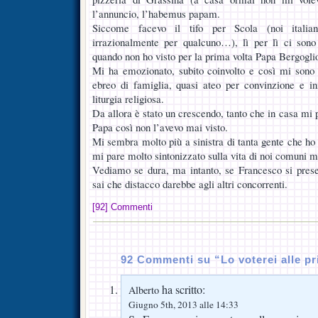
l’annuncio, l’habemus papam.
Siccome facevo il tifo per Scola (noi italia
irrazionalmente per qualcuno…), lì per lì ci son
quando non ho visto per la prima volta Papa Bergogli
Mi ha emozionato, subito coinvolto e così mi sono 
ebreo di famiglia, quasi ateo per convinzione e in
liturgia religiosa.
Da allora è stato un crescendo, tanto che in casa mi 
Papa così non l’avevo mai visto.
Mi sembra molto più a sinistra di tanta gente che ho
mi pare molto sintonizzato sulla vita di noi comuni mo
Vediamo se dura, ma intanto, se Francesco si prese
sai che distacco darebbe agli altri concorrenti.
[92] Commenti
92 Commenti su “Lo voterei alle pr
ha scritto:
Alberto
Giugno 5th, 2013 alle 14:33