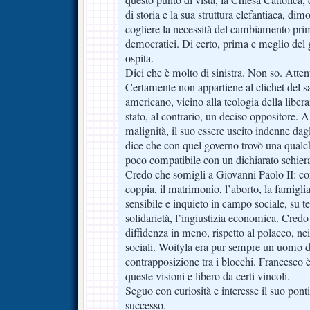
questo punto di vista, la Chiesa Cattolica,
di storia e la sua struttura elefantiaca, d
cogliere la necessità del cambiamento prim
democratici. Di certo, prima e meglio del 
ospita.
Dici che è molto di sinistra. Non so. Atten
Certamente non appartiene al clichet del sa
americano, vicino alla teologia della liber
stato, al contrario, un deciso oppositore. Al
malignità, il suo essere uscito indenne dagli
dice che con quel governo trovò una qualc
poco compatibile con un dichiarato schiera
Credo che somigli a Giovanni Paolo II: co
coppia, il matrimonio, l’aborto, la famigli
sensibile e inquieto in campo sociale, su 
solidarietà, l’ingiustizia economica. Cred
diffidenza in meno, rispetto al polacco, nei
sociali. Woityla era pur sempre un uomo de
contrapposizione tra i blocchi. Francesco 
queste visioni e libero da certi vincoli.
Seguo con curiosità e interesse il suo ponti
successo.