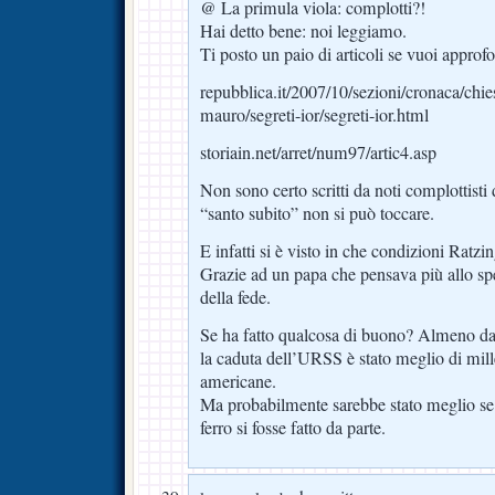
@ La primula viola: complotti?!
Hai detto bene: noi leggiamo.
Ti posto un paio di articoli se vuoi approfo
repubblica.it/2007/10/sezioni/cronaca/ch
mauro/segreti-ior/segreti-ior.html
storiain.net/arret/num97/artic4.asp
Non sono certo scritti da noti complottisti
“santo subito” non si può toccare.
E infatti si è visto in che condizioni Ratzi
Grazie ad un papa che pensava più allo spe
della fede.
Se ha fatto qualcosa di buono? Almeno dal 
la caduta dell’URSS è stato meglio di mi
americane.
Ma probabilmente sarebbe stato meglio se 
ferro si fosse fatto da parte.