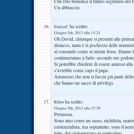
Che Dio benedica il futuro segretario del PD
Un abbraccio.
ha scritto:
EnricoC
Giugno 5th, 2013 alle 15:21
Oh David, chiunque si presenti alle prima
distacco, tanta è la pochezza delle mummie
al comando come se niente fosse. Hanno fat
continueranno a farlo: secondo me godono
Si potrebbe chiedere di essere annessi all
s’avrebbe come capo il papa.
Ammesso che non si faccia già parte dello 
che hanno un sacco di privilegi.
ha scritto:
Ribot
Giugno 5th, 2013 alle 15:30
Premessa.
Sono ateo come un sasso, nichilista, materia
esistenzialista, ma soprattutto, sono il nem
tutte, del cristianesimo in particolare.