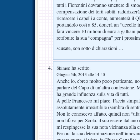
tutti i Fiorentini dovranno smettere di smoc
compensazione dei torti subiti, raddrizzerà
ricrescere i capelli a conte, aumenterà il 
portandolo così a 85, donerà un “uccello i
farà vincere 10 milioni di euro a galliani 
retribuire la sua “compagna” per i prossim
scusate, son sotto dichiarazioni …
ha scritto:
Shimon
Giugno 5th, 2013 alle 14:40
Anche io, ebreo molto poco praticante, non
parlare del Capo di un’altra confessione. Ma
ha grande influenza sulla vita di tutti.
A pelle Francesco mi piace. Faccia simpat
assolutamente irresistibile (sembra di senti
Non lo conoscevo affatto, quindi non “tifa
non tifavo per Scola: il suo essere italian
mi respingesse la sua nota vicinanza alla c
Per ora la sua determinazione nell’innova