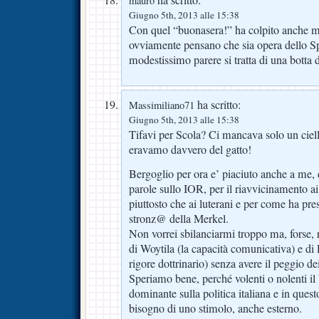
ha scritto:
mauro
Giugno 5th, 2013 alle 15:38
Con quel “buonasera!” ha colpito anche me,
ovviamente pensano che sia opera dello Sp
modestissimo parere si tratta di una bott
ha scritto:
Massimiliano71
Giugno 5th, 2013 alle 15:38
Tifavi per Scola? Ci mancava solo un cielli
eravamo davvero del gatto!
Bergoglio per ora e’ piaciuto anche a me, 
parole sullo IOR, per il riavvicinamento ai
piuttosto che ai luterani e per come ha pres
stronz@ della Merkel.
Non vorrei sbilanciarmi troppo ma, forse, 
di Woytila (la capacità comunicativa) e di R
rigore dottrinario) senza avere il peggio de
Speriamo bene, perché volenti o nolenti il
dominante sulla politica italiana e in q
bisogno di uno stimolo, anche esterno.