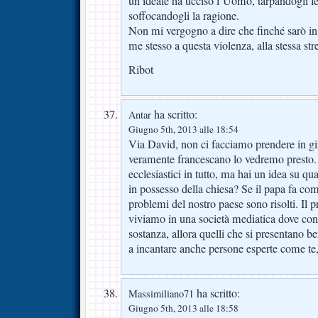
un ideale ha ucciso l’Uomo, tarpandogli le 
soffocandogli la ragione.
Non mi vergogno a dire che finché sarò in 
me stesso a questa violenza, alla stessa st
Ribot
ha scritto:
Antar
Giugno 5th, 2013 alle 18:54
Via David, non ci facciamo prendere in gi
veramente francescano lo vedremo presto. 
ecclesiastici in tutto, ma hai un idea su qu
in possesso della chiesa? Se il papa fa co
problemi del nostro paese sono risolti. Il
viviamo in una società mediatica dove con
sostanza, allora quelli che si presentano b
a incantare anche persone esperte come te,
ha scritto:
Massimiliano71
Giugno 5th, 2013 alle 18:58