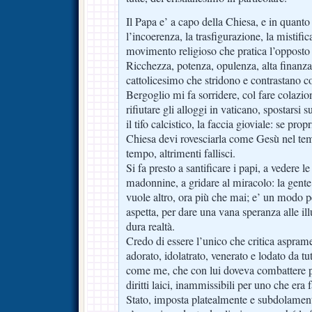
Il Papa e’ a capo della Chiesa, e in quanto
l’incoerenza, la trasfigurazione, la mistifi
movimento religioso che pratica l’opposto 
Ricchezza, potenza, opulenza, alta finanza,
cattolicesimo che stridono e contrastano co
Bergoglio mi fa sorridere, col fare colazion
rifiutare gli alloggi in vaticano, spostarsi s
il tifo calcistico, la faccia gioviale: se pr
Chiesa devi rovesciarla come Gesù nel tem
tempo, altrimenti fallisci.
Si fa presto a santificare i papi, a vedere l
madonnine, a gridare al miracolo: la gente
vuole altro, ora più che mai; e’ un modo pe
aspetta, per dare una vana speranza alle ill
dura realtà.
Credo di essere l’unico che critica aspram
adorato, idolatrato, venerato e lodato da tut
come me, che con lui doveva combattere per
diritti laici, inammissibili per uno che era 
Stato, imposta platealmente e subdolament