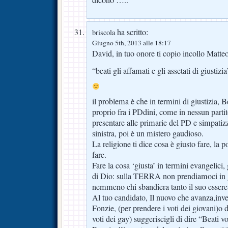
dicono …..
ha scritto:
briscola
Giugno 5th, 2013 alle 18:17
David, in tuo onore ti copio incollo Matte
“beati gli affamati e gli assetati di giustizi
il problema è che in termini di giustizia, 
proprio fra i PDdini, come in nessun parti
presentare alle primarie del PD e simpatizz
sinistra, poi è un mistero gaudioso.
La religione ti dice cosa è giusto fare, la p
fare.
Fare la cosa ‘giusta’ in termini evangelici, 
di Dio: sulla TERRA non prendiamoci in gi
nemmeno chi sbandiera tanto il suo essere 
Al tuo candidato, Il nuovo che avanza,invec
Fonzie, (per prendere i voti dei giovani)o d
voti dei gay) suggeriscigli di dire “Beati vo