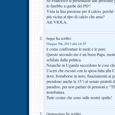
Se Francesco si presentasse alle prossime 
lo farebbe a quelle del PD?
Vista la Sua passione per il calcio, perchè 
più vicina al tipo di calcio che ama?
Alè VIOLA.
ha scritto:
beppe
Giugno 5th, 2013 alle 14:35
è come confrontare le mele e le pere.
Questo secondo me è un buon Papa, ment
schifato dalla politica.
Neanche in Uganda succedono le cose che
Usceri che escono con la spesa fatta alla C
dove, bortaborse in nero, finaziamenti ai par
prendono anche la 15°) al senato protetti 
paradiso, per non parlare di pensioni e “T
trombatura.
Tutte cosine che sono sulle nostre spalle!
ha scritto:
Ombanching