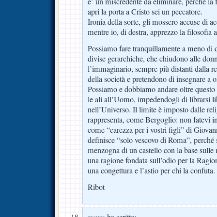
e’ un miscredente da eliminare, perché la 
apri la porta a Cristo sei un peccatore.
Ironia della sorte, gli mossero accuse di 
mentre io, di destra, apprezzo la filosofia 
Possiamo fare tranquillamente a meno di qu
divise gerarchiche, che chiudono alle donn
l’immaginario, sempre più distanti dalla re
della società e pretendono di insegnare a o
Possiamo e dobbiamo andare oltre questo l
le ali all’Uomo, impedendogli di librarsi l
nell’Universo. Il limite è imposto dalle reli
rappresenta, come Bergoglio: non fatevi 
come “carezza per i vostri figli” di Giovan
definisce “solo vescovo di Roma”, perché s
menzogna di un castello con la base sulle n
una ragione fondata sull’odio per la Ragion
una congettura e l’astio per chi la confuta.
Ribot