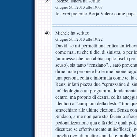
ha scritto:
lorenzo, londra
Giugno 5th, 2013 alle 19:07
Io avrei preferito Borja Valero come papa.
ha scritto:
Michele
Giugno 5th, 2013 alle 19:22
David, se mi permetti una critica amichevo
come mai, tu che ti dici di sinistra, o per
(ammesso che non abbia capito fischi per f
scuso), sia tanto “renziano”…sarò prevenut
dirne male per ore e ho le mie buone ragi
una persona colta e informata come te, la
Renzi infatti piazza due “spruzzatine di sin
un’ideologia e un programma fondament
centro, ma proprio di destra, ed ha attegg
identici) a “campioni della destra” tipo que
smacchiare alle ultime elezioni. Senza co
Sindaco, a me non pare stia facendo sfrac
pedonalizzazione qua e là (delle quali poi, t
discutere se effettivamente utili/efficaci),
meglio oggi di quattro anni fa, e molte del