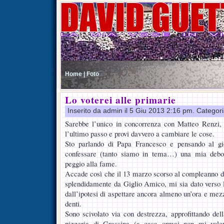
Home |
Foto
Lo voterei alle primarie
Inserito da admin il 5 Giu 2013 2:16 pm. Categor
Sarebbe l’unico in concorrenza con Matteo Renzi,
l’ultimo passo e provi davvero a cambiare le cose.
Sto parlando di Papa Francesco e pensando al gi
confessare (tanto siamo in tema…) una mia debol
peggio alla fame.
Accade così che il 13 marzo scorso al compleanno di
splendidamente da Giglio Amico, mi sia dato verso le
dall’ipotesi di aspettare ancora almeno un’ora e mez
denti.
Sono scivolato via con destrezza, approfittando dell
pizzeria di Grassina (a casa ormai non mi volev