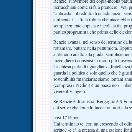
Renzie, l’inventore del copia-incolla parti
Serracchiani come si fa a prendere i voti pro
“anticasta”, il reddito di cittadinanza , sen
ambientali …Tutta robina che piacerebbe 
semplicemente copiata e incollata dal pro
partito(programma,che prima delle elezioni
Renzie avanza, nel senso del termine da lu
rottamare, buttare nella pattumiera. Eppure
a ritenerlo adatto alla guida, semplicemen
raccogliere i consensi in modo più trasvers
La chiesa parla di uguaglianza,fratellanza,i
guarda la politica è solo quello che è giust
sostenibilità finanziaria: siamo lontani anni
(compresi i PDdini) è un paese neo – libera
vivere il Vangelo.
Se Renzie è di sinistra, Bergoglio è S Fr
chi scrive che teme lo facciano fuori alla sv
post 17 Ribot
Hai terminato te, con un crescendo di odio
scritto? -c’e’ la pretesa di una ragione fond