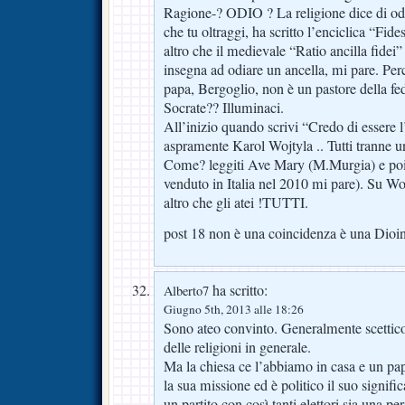
Ragione-? ODIO ? La religione dice di odi
che tu oltraggi, ha scritto l’enciclica “Fid
altro che il medievale “Ratio ancilla fide
insegna ad odiare un ancella, mi pare. Pe
papa, Bergoglio, non è un pastore della 
Socrate?? Illuminaci.
All’inizio quando scrivi “Credo di essere l
aspramente Karol Wojtyla .. Tutti tranne
Come? leggiti Ave Mary (M.Murgia) e poi s
venduto in Italia nel 2010 mi pare). Su W
altro che gli atei !TUTTI.
post 18 non è una coincidenza è una Dioi
ha scritto:
Alberto7
Giugno 5th, 2013 alle 18:26
Sono ateo convinto. Generalmente scettico,
delle religioni in generale.
Ma la chiesa ce l’abbiamo in casa e un papa
la sua missione ed è politico il suo signifi
un partito con così tanti elettori sia una p