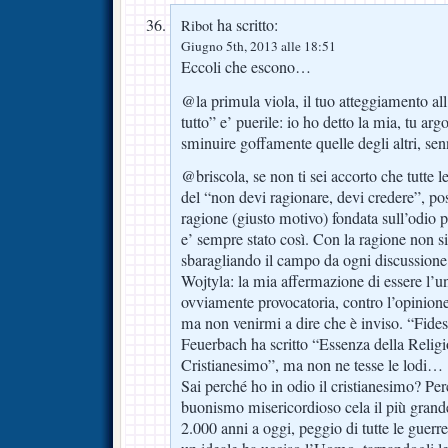
ha scritto:
Ribot
Giugno 5th, 2013 alle 18:51
Eccoli che escono…
@la primula viola, il tuo atteggiamento all
tutto” e’ puerile: io ho detto la mia, tu ar
sminuire goffamente quelle degli altri, sen
@briscola, se non ti sei accorto che tutte l
del “non devi ragionare, devi credere”, po
ragione (giusto motivo) fondata sull’odio p
e’ sempre stato così. Con la ragione non si
sbaragliando il campo da ogni discussione
Wojtyla: la mia affermazione di essere l’uni
ovviamente provocatoria, contro l’opinione
ma non venirmi a dire che è inviso. “Fides 
Feuerbach ha scritto “Essenza della Relig
Cristianesimo”, ma non ne tesse le lodi…
Sai perché ho in odio il cristianesimo? Per
buonismo misericordioso cela il più grand
2.000 anni a oggi, peggio di tutte le guerre