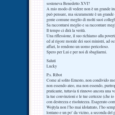
sosteneva Benedetto XVI?
A mio modo di vedere non è un grande inn
può pensare, ma sicuramente è un grande 
gente comune meglio di molti suoi collegh
Sa raccontarsi meglio e sa raccontare megl
Il tempo ci dirà la verità.
Una riflessione, il suo richiamo alla povert
ed al rigore morale dei suoi ministri, ad o
affari, lo rendono un uomo pericoloso.
Spero per Lui e per noi di sbagliarmi.
Saluti
Lucky
P.s. Ribot
Come al solito Ernesto, non condivido molt
non essendo ateo, ma non essendo, purtro
praticante, tuttavia ti rinnovo ancora una 
la tue convinzioni e le tue certezze (che io
con destrezza e risolutezza. Esagerato c
Wojtyla non l’ho mai idolatrato, l’ho semp
lontano e un po’ da vicino, a seconda del