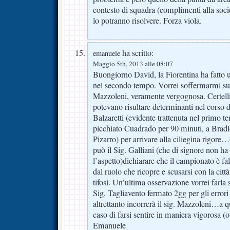
contesto di squadra (complimenti alla socie
lo potranno risolvere. Forza viola.
ha scritto:
emanuele
Maggio 5th, 2013 alle 08:07
Buongiorno David, la Fiorentina ha fatto u
nel secondo tempo. Vorrei soffermarmi sul
Mazzoleni, veramente vergognosa. Certellini
potevano risultare determinanti nel corso de
Balzaretti (evidente trattenuta nel primo 
picchiato Cuadrado per 90 minuti, a Bradley
Pizarro) per arrivare alla ciliegina rigor
può il Sig. Galliani (che di signore non h
l’aspetto)dichiarare che il campionato è fa
dal ruolo che ricopre e scusarsi con la città
tifosi. Un’ultima osservazione vorrei farla su
Sig. Tagliavento fermato 2gg per gli errori
altrettanto incorrerà il sig. Mazzoleni…a 
caso di farsi sentire in maniera vigorosa (
Emanuele