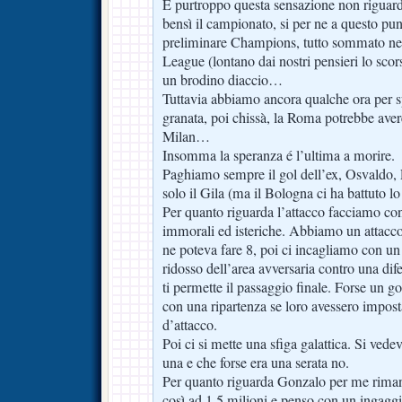
È purtroppo questa sensazione non riguarda 
bensì il campionato, si per ne a questo pu
preliminare Champions, tutto sommato nei
League (lontano dai nostri pensieri lo sco
un brodino diaccio…
Tuttavia abbiamo ancora qualche ora per s
granata, poi chissà, la Roma potrebbe aver
Milan…
Insomma la speranza é l’ultima a morire.
Paghiamo sempre il gol dell’ex, Osvaldo, 
solo il Gila (ma il Bologna ci ha battuto lo 
Per quanto riguarda l’attacco facciamo co
immorali ed isteriche. Abbiamo un attacco
ne poteva fare 8, poi ci incagliamo con un 
ridosso dell’area avversaria contro una di
ti permette il passaggio finale. Forse un g
con una ripartenza se loro avessero impos
d’attacco.
Poi ci si mette una sfiga galattica. Si ved
una e che forse era una serata no.
Per quanto riguarda Gonzalo per me riman
così ad 1,5 milioni e penso con un ingaggi