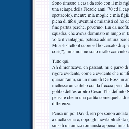
Sono rimasto a casa da solo con il mio fig
una sciarpa della Fiesole anni ’70 ed il cap
spettacolo), mentre mia moglie e mia figl
piena di tifosi juventini e milanisti ed ho 
fine partita perchè, poverino, Lui da neof
squadra, che aveva dominato in lungo in la
volte il vantaggio, potesse addirittura perd
Mi si è stretto il cuore ed ho cercato di spi
così(?), nma non ne sono molto convinto
Tutto qui.
Ah dimenticavo, en passant, mi è parso di 
rigore evidente, come è evidente che io tifi
quarant’anni, su un mani di De Rossi in a
mettesse un cartello con la freccia per indi
gobbo dell’ex arbitro Cesari l’ha definit
pensare che in una partita come quella di ie
differenza.
Pensa un po’ David, ieri poi sonon andato
a quella cena e, dopo gli inevitabili sfottò 
sms di un amico romanista appena finita la