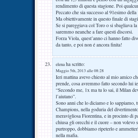
rendimento di questa stagione. Poi qualcun
Peccato che sia successo al 91esimo della 
Ma obiettivamente in questo finale di stagi
Se si pareggiava col Toro o si sbagliava l
saremmo neanche a fare questi discorsi.
Forza Viola, quest’anno ci hanno fatto di
da tanto, e poi non é ancora finita!
ha scritto:
elena
Maggio 5th, 2013 alle 08:28
Ieri mattina avevo chiesto al mio amico c
prende, cosa avremmo fatto secondo lui ier
“Secondo me, 1x ma tu lo sai, il Milan d
l’aiutano”.
Sono anni che lo diciamo e lo sappiamo, t
Champions, nella goduria del divertimento
meravigliosa Fiorentina, e in procinto di pa
chiusa gli orecchi e il cuore – non volevo s
purtroppo, dobbiamo ripeterlo e ammetterl
nella mafia.