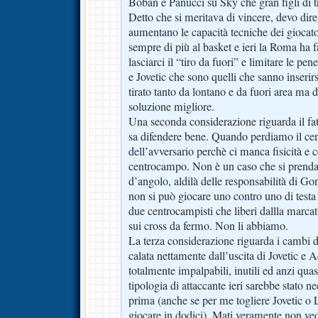
Boban e Panucci su Sky che gran figli di t
Detto che si meritava di vincere, devo di
aumentano le capacità tecniche dei giocator
sempre di più al basket e ieri la Roma ha fa
lasciarci il “tiro da fuori” e limitare le pen
e Jovetic che sono quelli che sanno inseri
tirato tanto da lontano e da fuori area ma d
soluzione migliore.
Una seconda considerazione riguarda il fat
sa difendere bene. Quando perdiamo il ce
dell’avversario perchè ci manca fisicità e c
centrocampo. Non è un caso che si prenda g
d’angolo, aldilà delle responsabilità di Go
non si può giocare uno contro uno di testa 
due centrocampisti che liberi dallla marcatur
sui cross da fermo. Non li abbiamo.
La terza considerazione riguarda i cambi d
calata nettamente dall’uscita di Jovetic e 
totalmente impalpabili, inutili ed anzi qu
tipologia di attaccante ieri sarebbe stato n
prima (anche se per me togliere Jovetic o L
giocare in dodici), Mati veramente non ve