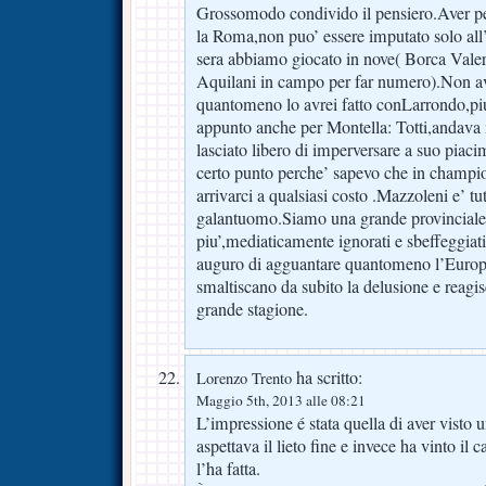
Grossomodo condivido il pensiero.Aver per
la Roma,non puo’ essere imputato solo all’a
sera abbiamo giocato in nove( Borca Vale
Aquilani in campo per far numero).Non avre
quantomeno lo avrei fatto conLarrondo,pi
appunto anche per Montella: Totti,andava 
lasciato libero di imperversare a suo piac
certo punto perche’ sapevo che in champio
arrivarci a qualsiasi costo .Mazzoleni e’ tu
galantuomo.Siamo una grande provinciale 
piu’,mediaticamente ignorati e sbeffeggiat
auguro di agguantare quantomeno l’Europa
smaltiscano da subito la delusione e reag
grande stagione.
ha scritto:
Lorenzo Trento
Maggio 5th, 2013 alle 08:21
L’impressione é stata quella di aver visto u
aspettava il lieto fine e invece ha vinto il 
l’ha fatta.