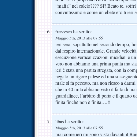
“mafia” nel calcio???? Si? Beato te, soff
convintissimo e come un ebete ero li ieri s
ha scritto:
francesco
Maggio 5th, 2013 alle 07:55
ieri sera, sopattutto nel secondo tempo, h
dal respiro internazionale. Grande velocità
esecuzione,verticalizzazioni micidiali e u
vero non abbiamo una prima punta ma siamo
ieri è stata una partita stregata, con la com
negato un rigore palese ed una susseguent
male si fa peccato, ma non riesco a darmi 
che in 40 mila abbiano visto il fallo di mani
guardalinee, l’arbitro di porta e il quart
finita finchè non è finita….!!
ha scritto:
libus
Maggio 5th, 2013 alle 07:55
mai come ieri mi sono visto davanti il Bar