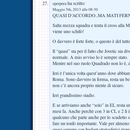
ha scritto:
sperpera
Maggio 5th, 2013 alle 08:30
QUASI D’ACCORDO..MA MATI FE
Salta mezza squadra e tenta il cross alla
viene uno schifo!
O davvero è forte forte, o questo è del tutto
Il “quasi” sta per il fatto che Jovetic sia d
normale. A mio avviso lo è sempre stato.
Mentre nel suo ruolo Quadrado non lo è, d
Ieri è l’unica volta quest’anno dove abbi
Roma. Sono davvero in forma, resta un bel 
non c’è ancora proprio niente di sicuro.
Ieri grandissimo stadio.
E se arriviamo anche “solo” in EL resta u
mesi fa. Anche perchè con 3 in CL e 2 lì il
qualcuno che parte anche per lo scudetto s
fare un tonfo importante. Vale per almeno
quasi sempre con budget stratosferici rispet