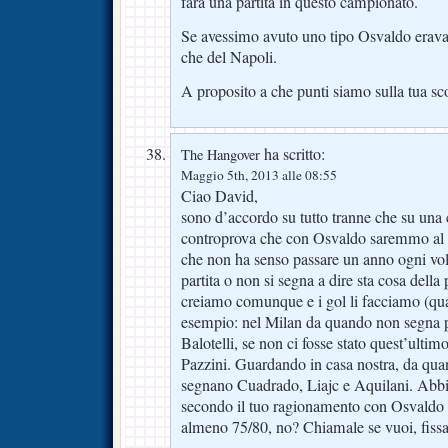
farà una partita in questo campionato.
Se avessimo avuto uno tipo Osvaldo eravam
che del Napoli.
A proposito a che punti siamo sulla tua 
ha scritto:
The Hangover
Maggio 5th, 2013 alle 08:55
Ciao David,
sono d’accordo su tutto tranne che su una 
controprova che con Osvaldo saremmo al p
che non ha senso passare un anno ogni vol
partita o non si segna a dire sta cosa della
creiamo comunque e i gol li facciamo (qu
esempio: nel Milan da quando non segna 
Balotelli, se non ci fosse stato quest’ulti
Pazzini. Guardando in casa nostra, da quan
segnano Cuadrado, Liajc e Aquilani. Abbi
secondo il tuo ragionamento con Osvaldo
almeno 75/80, no? Chiamale se vuoi, fissa