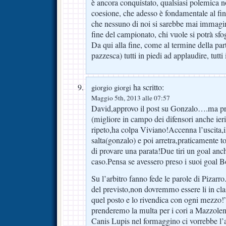
è ancora conquistato, qualsiasi polemica n
coesione, che adesso è fondamentale al fin
che nessuno di noi si sarebbe mai immagina
fine del campionato, chi vuole si potrà sfo
Da qui alla fine, come al termine della parti
pazzesca) tutti in piedi ad applaudire, tutti
ha scritto:
giorgio giorgi
Maggio 5th, 2013 alle 07:57
David,approvo il post su Gonzalo….ma p
(migliore in campo dei difensori anche ier
ripeto,ha colpa Viviano!Accenna l’uscita,i
salta(gonzalo) e poi arretra,praticamente to
di provare una parata!Due tiri un goal anch
caso.Pensa se avessero preso i suoi goal B
Su l’arbitro fanno fede le parole di Pizar
del previsto,non dovremmo essere li in cla
quel posto e lo rivendica con ogni mezzo!
prenderemo la multa per i cori a Mazzolen
Canis Lupis nel formaggino ci vorrebbe l’