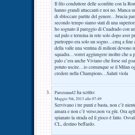
Il filo conduttore delle sconfitte con la R
hanno grandi attaccanti e noi no. Manca u
di sbloccare partite del genere…brucia par
secondo tempo siamo stati di una superior
ho sognato il pareggio di Cuadrado con un 
sul palo e termina in rete solo dopo aver 
purtroppo era solo un sogno…cmq a fine a
della valle una ventina di milioni devono me
squadra…vorrei aggiungere inoltre che a p
palo c’era anche Viviano che forse sul go
potuto uscire…io comunque se il Milan og
credere nella Champions…Saluti viola
ha scritto:
Parezzana42
Maggio 5th, 2013 alle 07:49
Servivano i tre punti e basta, non c’è nient
amara e non c’è verso,non va giù. Ora agli 
spianato la strada ed il gioco è fatto. Osva
CL, destino beffardo.