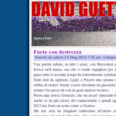
Home |
Foto
Furto con destrezza
Inserito da admin il 5 Mag 2013 7:32 am. Catego
Una partita rubata, in tutti i sensi, con Mazzoleni 
ferisce nell’anima, ma che ci rende orgogliosi per 
quasi tutto il secondo tempo ha letteralmente asfalta
Sono stati da applausi, Ljajic e Pizarro una spanna so
rabbia di vedere Jovetic essere diventato un giocator
tempo l’ha preso lui con un gran numero tecnico.
Preoccupa invece Gonzalo, che sta un po’ ripetendo l
anche se ha più classe del connazionale e quindi ogn
2013 tira fuori un acuto come a Genova.
Ma ieri sera ha sbagliato tantissimo all’inizio
paracarro sul gol di Osvaldo, che se lo avessimo