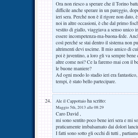
Ora non riesco a sperare che il Torino batt
difficile anche sperare in un pareggio, dopo
ieri sera. Perché non è il rigore non dato, 
noi in altre occasioni, è che dal primo fisc
vestito di giallo, viaggiava a senso unico
essere incompetenza-ma-buona-fede. Anche
così perché se stai dentro il sistema non p
altrimenti devi uscirne. Il mio amico di cui
poi è juventino, a loro gli va sempre ben
altre come noi? Ce la faremo mai con il be
le buone maniere?
Ad ogni modo lo stadio ieri era fantastico,
tempi, è stato bello partecipare.
ha scritto:
Ale il Cappottaio
Maggio 5th, 2013 alle 08:29
Caro David ,
mi sono sentito poco bene ieri sera e mi son
praticamente imbalsamato dai dolori lancina
I fatti sono sotto gli occhi di tutti , partia