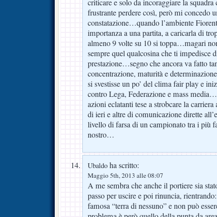
criticare e solo da incoraggiare la squadra
frustrante perdere così, però mi concedo 
constatazione…quando l’ambiente Fiorenti
importanza a una partita, a caricarla di trop
almeno 9 volte su 10 si toppa…magari n
sempre quel qualcosina che ti impedisce di 
prestazione…segno che ancora va fatto tant
concentrazione, maturità e determinazione. 
si svestisse un po’ del clima fair play e iniz
contro Lega, Federazione e mass media…m
azioni eclatanti tese a strobcare la carriera
di ieri e altre di comunicazione dirette all’e
livello di farsa di un campionato tra i più
nostro…
ha scritto:
Ubaldo
Maggio 5th, 2013 alle 08:07
A me sembra che anche il portiere sia stato
passo per uscire e poi rinuncia, rientrando:
famosa “terra di nessuno” e non può esser
problema è però quello della punta da area,