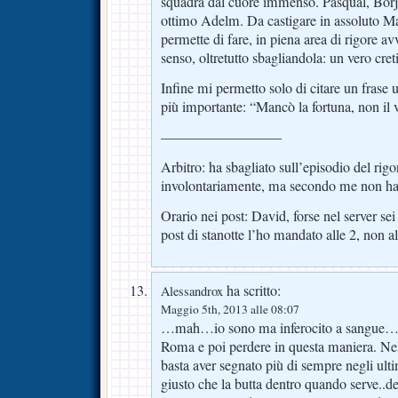
squadra dal cuore immenso. Pasqual, Borja,
ottimo Adelm. Da castigare in assoluto Ma
permette di fare, in piena area di rigore a
senso, oltretutto sbagliandola: un vero cret
Infine mi permetto solo di citare un frase 
più importante: “Mancò la fortuna, non il 
————————–
Arbitro: ha sbagliato sull’episodio del rig
involontariamente, ma secondo me non ha 
Orario nei post: David, forse nel server sei 
post di stanotte l’ho mandato alle 2, non al
ha scritto:
Alessandrox
Maggio 5th, 2013 alle 08:07
…mah…io sono ma inferocito a sangue…al
Roma e poi perdere in questa maniera. Nell
basta aver segnato più di sempre negli ult
giusto che la butta dentro quando serve..de