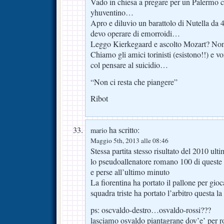
Vado in chiesa a pregare per un Palermo c
yhuventino…
Apro e diluvio un barattolo di Nutella da
devo operare di emorroidi…
Leggo Kierkegaard e ascolto Mozart? Non
Chiamo gli amici torinisti (esistono!!) e
col pensare al suicidio…
“Non ci resta che piangere”
Ribot
ha scritto:
mario
Maggio 5th, 2013 alle 08:46
Stessa partita stesso risultato del 2010 ul
lo pseudoallenatore romano 100 di queste p
e perse all’ultimo minuto
La fiorentina ha portato il pallone per gioc
squadra triste ha portato l’arbitro questa l
ps: oscvaldo-destro…osvaldo-rossi???
lasciamo osvaldo piantagrane dov’e’ per ro