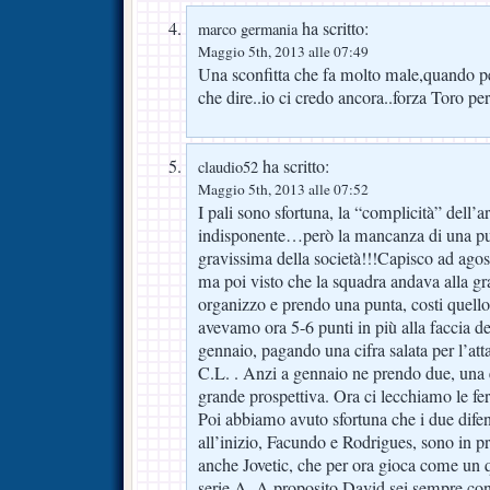
ha scritto:
marco germania
Maggio 5th, 2013 alle 07:49
Una sconfitta che fa molto male,quando p
che dire..io ci credo ancora..forza Toro per
ha scritto:
claudio52
Maggio 5th, 2013 alle 07:52
I pali sono sfortuna, la “complicità” dell’ar
indisponente…però la mancanza di una pu
gravissima della società!!!Capisco ad agos
ma poi visto che la squadra andava alla g
organizzo e prendo una punta, costi quello
avevamo ora 5-6 punti in più alla faccia de
gennaio, pagando una cifra salata per l’att
C.L. . Anzi a gennaio ne prendo due, una 
grande prospettiva. Ora ci lecchiamo le fer
Poi abbiamo avuto sfortuna che i due difen
all’inizio, Facundo e Rodrigues, sono in pra
anche Jovetic, che per ora gioca come un q
serie A. A proposito David sei sempre conv