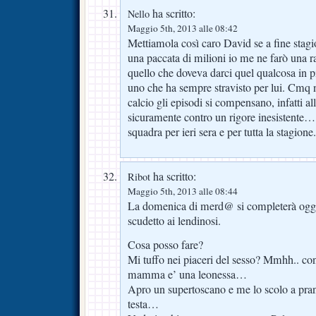
ha scritto:
Nello
Maggio 5th, 2013 alle 08:42
Mettiamola così caro David se a fine stagi
una paccata di milioni io me ne farò una 
quello che doveva darci quel qualcosa in pi
uno che ha sempre stravisto per lui. Cmq
calcio gli episodi si compensano, infatti a
sicuramente contro un rigore inesistente…
squadra per ieri sera e per tutta la stagion
ha scritto:
Ribot
Maggio 5th, 2013 alle 08:44
La domenica di merd@ si completerà oggi
scudetto ai lendinosi.
Cosa posso fare?
Mi tuffo nei piaceri del sesso? Mmhh.. con
mamma e’ una leonessa…
Apro un supertoscano e me lo scolo a pran
testa…