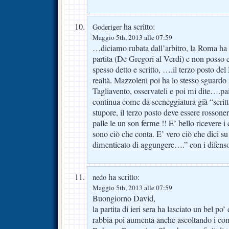
ha scritto:
Goderiger
Maggio 5th, 2013 alle 07:59
…diciamo rubata dall’arbitro, la Roma ha f
partita (De Gregori al Verdi) e non posso
spesso detto e scritto, ….il terzo posto de
realtà. Mazzoleni poi ha lo stesso sguardo 
Tagliavento, osservateli e poi mi dite….
continua come da sceneggiatura già “scrit
stupore, il terzo posto deve essere rossone
palle le un son ferme !! E’ bello ricevere 
sono ciò che conta. E’ vero ciò che dici s
dimenticato di aggungere….” con i difens
ha scritto:
nedo
Maggio 5th, 2013 alle 07:59
Buongiorno David,
la partita di ieri sera ha lasciato un bel po
rabbia poi aumenta anche ascoltando i comm