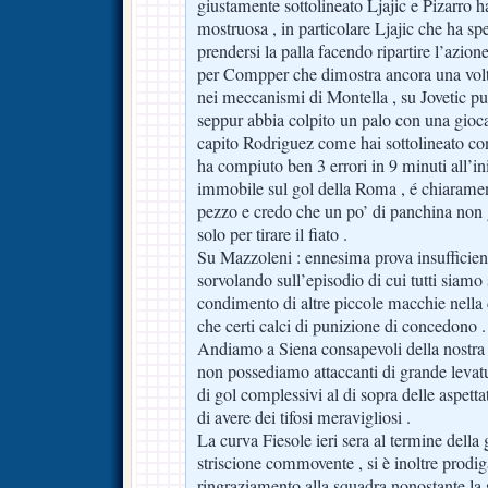
giustamente sottolineato Ljajic e Pizarro 
mostruosa , in particolare Ljajic che ha sp
prendersi la palla facendo ripartire l’azione
per Compper che dimostra ancora una volta
nei meccanismi di Montella , su Jovetic p
seppur abbia colpito un palo con una gioca
capito Rodriguez come hai sottolineato co
ha compiuto ben 3 errori in 9 minuti all’ini
immobile sul gol della Roma , é chiarament
pezzo e credo che un po’ di panchina non 
solo per tirare il fiato .
Su Mazzoleni : ennesima prova insufficient
sorvolando sull’episodio di cui tutti siamo 
condimento di altre piccole macchie nella 
che certi calci di punizione di concedono .
Andiamo a Siena consapevoli della nostra b
non possediamo attaccanti di grande leva
di gol complessivi al di sopra delle aspett
di avere dei tifosi meravigliosi .
La curva Fiesole ieri sera al termine della
striscione commovente , si è inoltre prodig
ringraziamento alla squadra nonostante la s