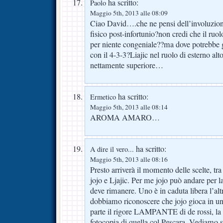
ha scritto:
Paolo
Maggio 5th, 2013 alle 08:09
Ciao David….che ne pensi dell’involuzion
fisico post-infortunio?non credi che il ruol
per niente congeniale??ma dove potrebbe g
con il 4-3-3?Liajic nel ruolo di esterno al
nettamente superiore…
ha scritto:
Ermetico
Maggio 5th, 2013 alle 08:14
AROMA AMARO…
ha scritto:
A dire il vero...
Maggio 5th, 2013 alle 08:16
Presto arriverà il momento delle scelte, tra
jojo e Ljajic. Per me jojo può andare per la 
deve rimanere. Uno è in caduta libera l’alt
dobbiamo riconoscere che jojo gioca in un
parte il rigore LAMPANTE di de rossi, la pa
fotocopia di quella col Pescara. Vediamo 