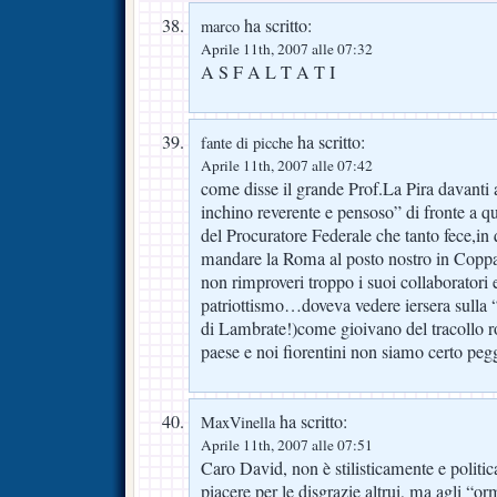
ha scritto:
marco
Aprile 11th, 2007 alle 07:32
A S F A L T A T I
ha scritto:
fante di picche
Aprile 11th, 2007 alle 07:42
come disse il grande Prof.La Pira davanti a
inchino reverente e pensoso” di fronte a 
del Procuratore Federale che tanto fece,in
mandare la Roma al posto nostro in Copp
non rimproveri troppo i suoi collaboratori e
patriottismo…doveva vedere iersera sull
di Lambrate!)come gioivano del tracollo r
paese e noi fiorentini non siamo certo peg
ha scritto:
MaxVinella
Aprile 11th, 2007 alle 07:51
Caro David, non è stilisticamente e politi
piacere per le disgrazie altrui, ma agli “