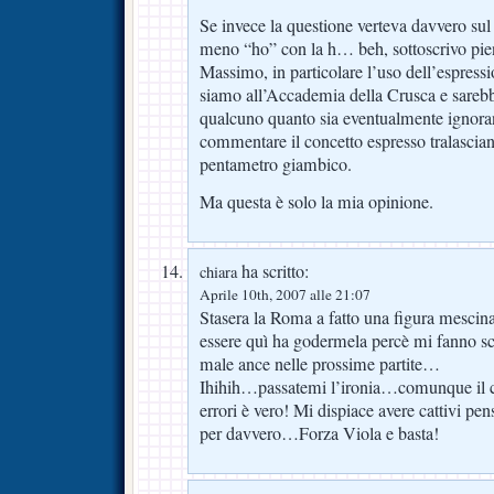
Se invece la questione verteva davvero sul
meno “ho” con la h… beh, sottoscrivo pie
Massimo, in particolare l’uso dell’espressi
siamo all’Accademia della Crusca e sarebb
qualcuno quanto sia eventualmente ignoran
commentare il concetto espresso tralascia
pentametro giambico.
Ma questa è solo la mia opinione.
ha scritto:
chiara
Aprile 10th, 2007 alle 21:07
Stasera la Roma a fatto una figura mescina 
essere quì ha godermela percè mi fanno sc
male ance nelle prossime partite…
Ihihih…passatemi l’ironia…comunque il co
errori è vero! Mi dispiace avere cattivi p
per davvero…Forza Viola e basta!