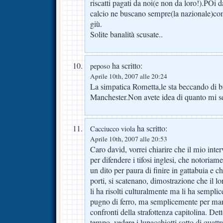
riscatti pagati da noi(e non da loro!).POi d
calcio ne buscano sempre(la nazionale)com
giù.
Solite banalità scusate..
ha scritto:
peposo
Aprile 10th, 2007 alle 20:24
La simpatica Rometta,le sta beccando di br
Manchester.Non avete idea di quanto mi se
ha scritto:
Cacciucco viola
Aprile 10th, 2007 alle 20:53
Caro david, vorrei chiarire che il mio inte
per difendere i tifosi inglesi, che notoriam
un dito per paura di finire in gattabuia e 
porti, si scatenano, dimostrazione che il l
li ha risolti culturalmente ma li ha sempli
pugno di ferro, ma semplicemente per ma
confronti della strafottenza capitolina. Det
tempo, vedere i lupacchiotti sotto di quatt