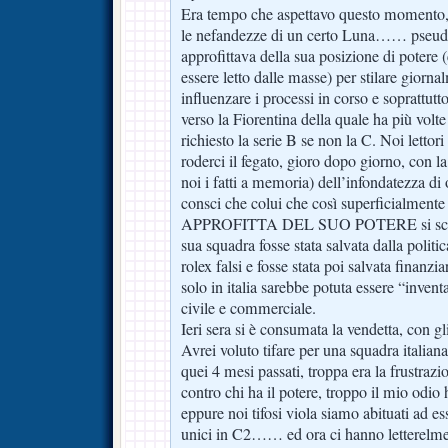
Era tempo che aspettavo questo momento, 
le nefandezze di un certo Luna…… pseudo
approfittava della sua posizione di potere (
essere letto dalle masse) per stilare giorn
influenzare i processi in corso e soprattut
verso la Fiorentina della quale ha più
richiesto la serie B se non la C. Noi lettor
roderci il fegato, gioro dopo giorno, con 
noi i fatti a memoria) dell’infondatezza di
consci che colui che così superficialmente
APPROFITTA DEL SUO POTERE si scorda
sua squadra fosse stata salvata dalla politic
rolex falsi e fosse stata poi salvata finan
solo in italia sarebbe potuta essere “inventa
civile e commerciale.
Ieri sera si è consumata la vendetta, con g
Avrei voluto tifare per una squadra italian
quei 4 mesi passati, troppa era la frustrazi
contro chi ha il potere, troppo il mio odio
eppure noi tifosi viola siamo abituati ad ess
unici in C2…… ed ora ci hanno letterelm