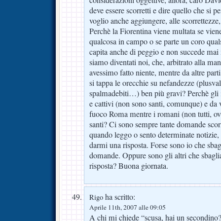
deve essere scorretti e dire quello che si pe
voglio anche aggiungere, alle scorrettezze,
Perchè la Fiorentina viene multata se vien
qualcosa in campo o se parte un coro qualsi
capita anche di peggio e non succede mai n
siamo diventati noi, che, arbitrato alla ma
avessimo fatto niente, mentre da altre parti
si tappa le orecchie su nefandezze (plusval
spalmadebiti…) ben più gravi? Perchè gli i
e cattivi (non sono santi, comunque) e da 
fuoco Roma mentre i romani (non tutti, o
santi? Ci sono sempre tante domande scorr
quando leggo o sento determinate notizie,
darmi una risposta. Forse sono io che sbag
domande. Oppure sono gli altri che sbagl
risposta? Buona giornata.
ha scritto:
Rigo
Aprile 11th, 2007 alle 09:05
A chi mi chiede “scusa, hai un secondino?