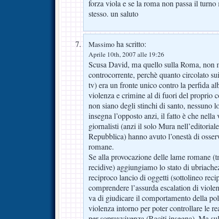
forza viola e se la roma non passa il turn
stesso. un saluto
ha scritto:
Massimo
Aprile 10th, 2007 alle 19:26
Scusa David, ma quello sulla Roma, non m
controcorrente, perchè quanto circolato su
tv) era un fronte unico contro la perfida al
violenza e crimine al di fuori del proprio c
non siano degli stinchi di santo, nessuno l
insegna l’opposto anzi, il fatto è che nell
giornalisti (anzi il solo Mura nell’editoria
Repubblica) hanno avuto l’onestà di osser
romane.
Se alla provocazione delle lame romane (tra 
recidive) aggiungiamo lo stato di ubriachezz
reciproco lancio di oggetti (sottolineo re
comprendere l’assurda escalation di viole
va di giudicare il comportamento della po
violenza intorno per poter controllare le rea
per sopravvivenza (Raciti insegna). Ma sul