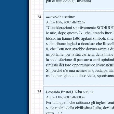
più di tutti odio gli Juventini.
ha scritto:
marco59
Aprile 10th, 2007 alle 22:59
“Considerazioni sportivamente SCORRETT
le mie, dopo questo 7-1 che, tirando fuori
tifoso, mi hanno fatto agitare simbolicame
sulle tribune inglesi a ricordare che Rosse
lì, che Totti non avrebbe dovuto avere a di
importante, per la sua carriera, della final
la soddisfazione di pensare a certi opinion
rimasto del loro opportunistico livore nelle 
Si, perchè c’è una nemesi in questa partit
molto partigiano di tifoso viola, sportivam
ha scritto:
Leonardo,Bristol,UK
Aprile 11th, 2007 alle 00:49
Per tutti quelli che criticano gli inglesi ve
se ne riparla della civilissima Italia, dove s
c**o…!!!