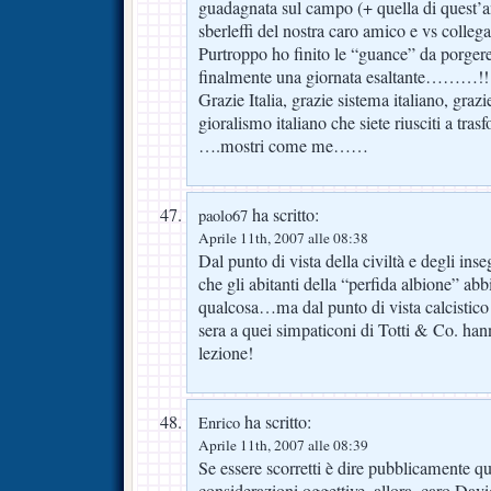
guadagnata sul campo (+ quella di quest’an
sberleffi del nostra caro amico e vs colle
Purtroppo ho finito le “guance” da porgere e
finalmente una giornata esaltante………!!!
Grazie Italia, grazie sistema italiano, grazie
gioralismo italiano che siete riusciti a tras
….mostri come me……
ha scritto:
paolo67
Aprile 11th, 2007 alle 08:38
Dal punto di vista della civiltà e degli in
che gli abitanti della “perfida albione” ab
qualcosa…ma dal punto di vista calcistico d
sera a quei simpaticoni di Totti & Co. han
lezione!
ha scritto:
Enrico
Aprile 11th, 2007 alle 08:39
Se essere scorretti è dire pubblicamente q
considerazioni oggettive, allora, caro Davi