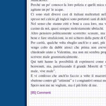
Perché un po’ conosco la loro polizia e quelli mica 
agitano un po’ le acque.
Ci sono stati diversi casi di italiani maltrattati n
spesso nel calcio gli inglesi sono portatori sani di de
Nel senso che stanno zitti e boni a casa loro, ma 
casino da noi, quasi sempre molestamente ubriachi.
Altro pensiero politicamente scorretto: scusate, ma 
bene e fare strafalcioni, io mi schiero dalla parte di
Per carità, qualche volta sbaglio anch’io e anzi, più
vengo colto da dubbi atroci che prima non avevo
chiedendo aiuto a Valentina, ma non mi sembra prop
scrivere male grammaticalmente.
Qui tutti hanno la possibilità di esprimersi come 
benvenuti, ma, parafrasando il grande Moretti di “
male, vive male”.
E vi confesso che anch’io faccio a volte il maestr
sbattono contro gli “attimini” e i congiuntivi ormai m
Spero non me ne vogliate, ma è più forte di me.
[85] Commenti