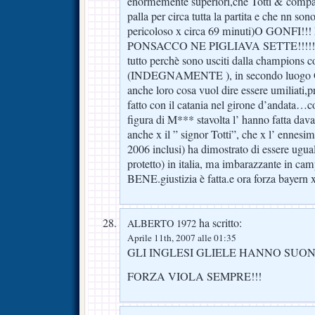
enormemente superiori,che Totti & compa
palla per circa tutta la partita e che nn sono 
pericoloso x circa 69 minuti)O GONF
PONSACCO NE PIGLIAVA SETTE!!!!!
tutto perchè sono usciti dalla champions c
(INDEGNAMENTE ), in secondo luogo 
anche loro cosa vuol dire essere umiliati,
fatto con il catania nel girone d’andata…co
figura di M*** stavolta l’ hanno fatta d
anche x il ” signor Totti”, che x l’ ennesi
2006 inclusi) ha dimostrato di essere uguale 
protetto) in italia, ma imbarazzante in cam
BENE.giustizia è fatta.e ora forza bayern
ha scritto:
ALBERTO 1972
Aprile 11th, 2007 alle 01:35
GLI INGLESI GLIELE HANNO SU
FORZA VIOLA SEMPRE!!!