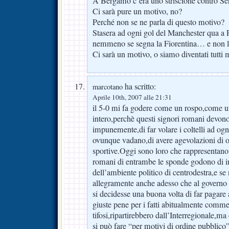
A Bergamo c’era uno striscione contro Serr
Ci sarà pure un motivo, no?
Perché non se ne parla di questo motivo?
Stasera ad ogni gol del Manchester qua a F
nemmeno se segna la Fiorentina… e non l
Ci sarà un motivo, o siamo diventati tutti 
ha scritto:
marcotano
Aprile 10th, 2007 alle 21:31
il 5-0 mi fa godere come un rospo,come u
intero,perchè questi signori romani devono f
impunemente,di far volare i coltelli ad ogn
ovunque vadano,di avere agevolazioni di og
sportive.Oggi sono loro che rappresentano i
romani di entrambe le sponde godono di i
dell’ambiente politico di centrodestra,e se
allegramente anche adesso che al governo 
si decidesse una buona volta di far pagare
giuste pene per i fatti abitualmente comme
tifosi,ripartirebbero dall’Interregionale,ma
si può fare “per motivi di ordine pubbl