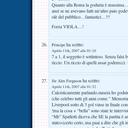
Quanto alla Roma la goduria è massim
anzi se ne avevano fatti un’altro paio gode
olè del pubblico…fantastici…!!!
Forza VIOLA…!
ha scritto:
Principe
Aprile 11th, 2007 alle 01:10
7 a 1, il soggetto è sottinteso. Senza fals
riccio. Un riccio di quelli assai goderecci.
ha scritto:
Sir Alex Ferguson
Aprile 11th, 2007 alle 01:32
Calcisticamente parlando,stasera ho godut
(che celebro tutti gli anni come ” Memori
Liverpool sotto di 3 gol vinse in finale con
!ma la cosa + “bella” sono state le intervis
“Mr” Spalletti diceva che SE la partita è 
stato>(certo certo..ma guai a dire che gli in