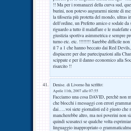
!! Ma per i romanazzi della curva sud, quell
burini, non potevo augurarmi niente di me
la tifoseria più protetta del mondo, ultras inf
dell’ordine, un Prefetto amico e sodale da
riguardo a tutto il malaffare e le malefatte 
giustizia sportiva asimmetrica e sempre pron
turno etc. etc. !!!!!!!! Sarebbe difficile n
il 7 a 1 che hanno beccato dai Red Devil
dispiacere per due partecipazioni alla Ch
scippate e per il danno economico alla Soc
risarcito !!
ha scritto:
Denise. di Livorno
Aprile 11th, 2007 alle 07:55
Facciamo una cosa DAVID, perchè non mett
che blocchi i messaggi con errori grammati
dai…..voi siete giornalisti ed è giusto che n
mancherebbe altro, ma noi poverini non sia
quindi scusateci se qualche volta esprimia
linguaggio inappropriato o grammaticalmen