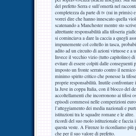
del prefetto Serra e sull’omertà nel raccontar
completezza da parte di tv (rai in primis) 
vorrei dire che hanno innescato quella viol
scatenando a Manchester mentre sto scriv
altrettante responsabilità alla tifoseria gial
si cominciava a dare la caccia a quegli ass
impunemente col coltello in tasca, probab
adito ad un circuito di azioni virtuose e a 
Invece il vecchio vizio (tutto capitolino) di
evitare di essere colpiti dalle conseguenti 
imposto un fronte serrato contro il nemico
minimo spirito critico che ponesse la tifose
proprie responsabilità. Inutile confrontare i
la Juve in coppa Italia, con il blocco del 
accoltellamenti che incorronono ai tifosi osp
episodi commessi nelle comperizioni euro
l’atteggiamento dei media nazionali e pur
istituzioni tra le squadre romane e le altre. 
ricordi del suo ruolo istituzionale e faccia
questa veste. A Firenze lo ricordiamo più p
che per il suo valore di prefetto.