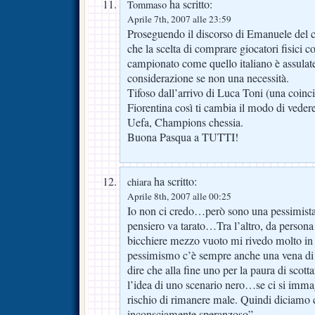
ha scritto:
Tommaso
Aprile 7th, 2007 alle 23:59
Proseguendo il discorso di Emanuele del
che la scelta di comprare giocatori fisici
campionato come quello italiano è assulat
considerazione se non una necessità.
Tifoso dall’arrivo di Luca Toni (una coinc
Fiorentina così ti cambia il modo di veder
Uefa, Champions chessia.
Buona Pasqua a TUTTI!
ha scritto:
chiara
Aprile 8th, 2007 alle 00:25
Io non ci credo…però sono una pessimista 
pensiero va tarato…Tra l’altro, da persona
bicchiere mezzo vuoto mi rivedo molto in q
pessimismo c’è sempre anche una vena di 
dire che alla fine uno per la paura di scott
l’idea di uno scenario nero…se ci si imma
rischio di rimanere male. Quindi diciamo 
inconsciamente speranzoso”…