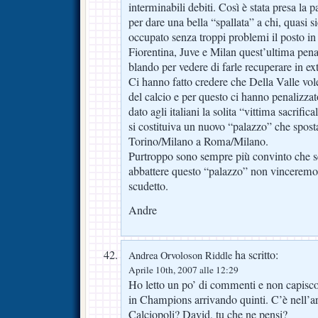
interminabili debiti. Così è stata presa la p
per dare una bella “spallata” a chi, quasi 
occupato senza troppi problemi il posto 
Fiorentina, Juve e Milan quest’ultima pen
blando per vedere di farle recuperare in ext
Ci hanno fatto credere che Della Valle vol
del calcio e per questo ci hanno penalizzat
dato agli italiani la solita “vittima sacrific
si costituiva un nuovo “palazzo” che sposta
Torino/Milano a Roma/Milano.
Purtroppo sono sempre più convinto che s
abbattere questo “palazzo” non vinceremo 
scudetto.
Andre
ha scritto:
Andrea Orvoloson Riddle
Aprile 10th, 2007 alle 12:29
Ho letto un po’ di commenti e non capisco
in Champions arrivando quinti. C’è nell’ar
Calciopoli? David, tu che ne pensi?