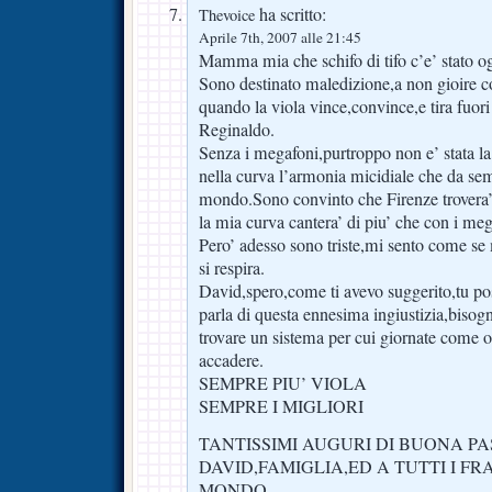
ha scritto:
Thevoice
Aprile 7th, 2007 alle 21:45
Mamma mia che schifo di tifo c’e’ stato og
Sono destinato maledizione,a non gioir
quando la viola vince,convince,e tira fuori
Reginaldo.
Senza i megafoni,purtroppo non e’ stata la
nella curva l’armonia micidiale che da sem
mondo.Sono convinto che Firenze trovera’
la mia curva cantera’ di piu’ che con i meg
Pero’ adesso sono triste,mi sento come se m
si respira.
David,spero,come ti avevo suggerito,tu pos
parla di questa ennesima ingiustizia,biso
trovare un sistema per cui giornate come 
accadere.
SEMPRE PIU’ VIOLA
SEMPRE I MIGLIORI
TANTISSIMI AUGURI DI BUONA PA
DAVID,FAMIGLIA,ED A TUTTI I FR
MONDO.