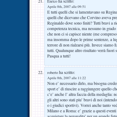
ha scritto:
Enrico
Aprile 8th, 2007 alle 09:51
E tutti quelli che si lamentavano su Regin
quelli che dicevano che Corvino aveva pr
Reginaldo dove sono finiti? Tutti bravi a r
competenza tecnica, ma nessuno in grado d
che non ci si capisce niente (me compreso)
ma insomma dopo le prime sentenze, a lugl
terrore di non rialzarsi più. Invece siamo lì,
tutti. Qualunque altro risultato verrà fuori
Pasqua a tutti!
ha scritto:
roberto
Aprile 8th, 2007 alle 11:22
Non e’ necessario dirlo, ma bisogna creder
sport e’ di riuscire a raggiungere quello c
c’e’ anche l’ altra faccia della medaglia: n
gli altri sono stati piu’ bravi di noi (intendo
o i giudici sportivi). Vorrei anche tanto v
Milano e a Roma: e’ grazie a questi event
acquistare la peronalita’ per un grande fu