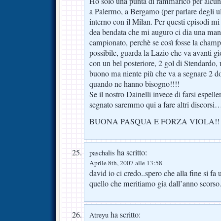
Ho solo una punta di rammarico per alcuni 
a Palermo, a Bergamo (per parlare degli u
interno con il Milan. Per questi episodi mi
dea bendata che mi auguro ci dia una mano
campionato, perchè se così fosse la cham
possibile, guarda la Lazio che va avanti 
con un bel posteriore, 2 gol di Stendardo,
buono ma niente più che va a segnare 2 do
quando ne hanno bisogno!!!!
Se il nostro Dainelli invece di farsi espel
segnato saremmo qui a fare altri discor
BUONA PASQUA E FORZA VIOLA!!
ha scritto:
paschalis
Aprile 8th, 2007 alle 13:58
david io ci credo..spero che alla fine si f
quello che meritiamo gia dall’anno scor
ha scritto:
Atreyu