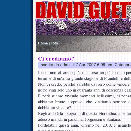
Home |
Foto
Ci crediamo?
Inserito da admin il 7 Apr 2007 6:09 pm. Categor
Io no, non ci credo più, ma forse un po’ lo dico pe
termine di un’altra grande stagione di Prandelli e dell
Non ci credo, perchè sarebbe davvero come vincere lo
ne ho vinti solo uno in quaranta anni di coscienza calc
E però stiamo vivendo momenti bellissimi, ci pens
abbiamo brutte sorprese, che vinciamo sempre 
dobbiamo vincere?
Reginaldo è la fotografia di questa Fiorentina: a sett
adesso manda in panchina Jorgnesen e Santana.
Fordidabili questi anni, diremo nel 2010, e neanc
riusciti a rovinarceli.