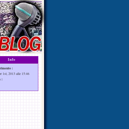
Info
rimento :
r 1st, 2013 alle 15:46
 :