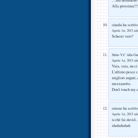
Alla prossima!!!
ha scritto
claudia
Aprile 1st, 2013 all
Scherzi vero?
Simo V.C Alta Ga
Aprile 1st, 2013 all
Vaia, vaia, un ci
L’ultimo pesce c
migliori auguri,
mezzanotte.
Don’t touch my 
ha scritto
simone
Aprile 1st, 2013 all
icchè fai david…
ahahahahah