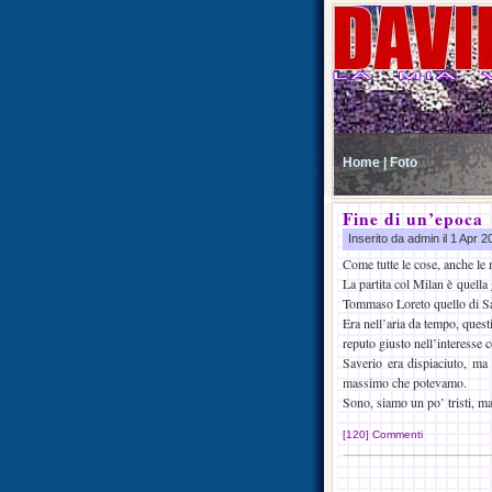
Home |
Foto
Fine di un’epoca
Inserito da admin il 1 Apr 
Come tutte le cose, anche le
La partita col Milan è quella
Tommaso Loreto quello di Sa
Era nell’aria da tempo, quest
reputo giusto nell’interesse
Saverio era dispiaciuto, ma 
massimo che potevamo.
Sono, siamo un po’ tristi, ma 
[120] Commenti