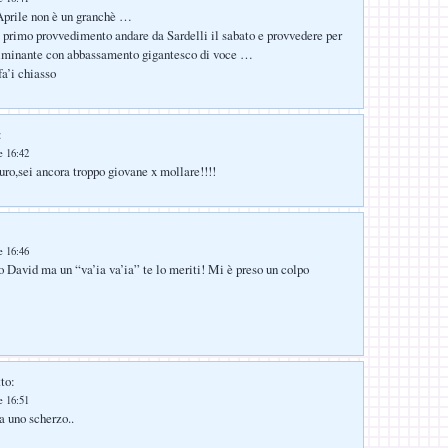
Aprile non è un granchè …
 primo provvedimento andare da Sardelli il sabato e provvedere per
ulminante con abbassamento gigantesco di voce …
fa’i chiasso
:
e 16:42
uro,sei ancora troppo giovane x mollare!!!!
e 16:46
po David ma un “va’ia va’ia” te lo meriti! Mi è preso un colpo
to:
e 16:51
a uno scherzo..