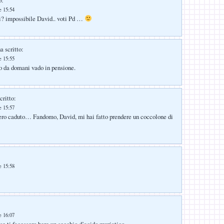
e 15:54
i? impossibile David.. voti Pd …
a scritto:
e 15:55
’io da domani vado in pensione.
critto:
e 15:57
’ero caduto… Fandomo, David, mi hai fatto prendere un coccolone di
e 15:58
e 16:07
ti facessero bere un secchio d’acido muriatico…