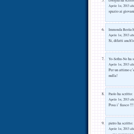
cotogna
Aprile 1st, 2013 all
spazio ai giovan
h
Immonda Bestia
Aprile 1st, 2013 all
Si, difatti anch
ha s
Yo-Sothu-No
Aprile 1st, 2013 all
Per un attimo c
nulla!
ha scritto:
Paolo
Aprile 1st, 2013 all
Posa i’ fiasco !!!
ha scritto:
pietro
Aprile 1st, 2013 all
…ma nemmeno se 