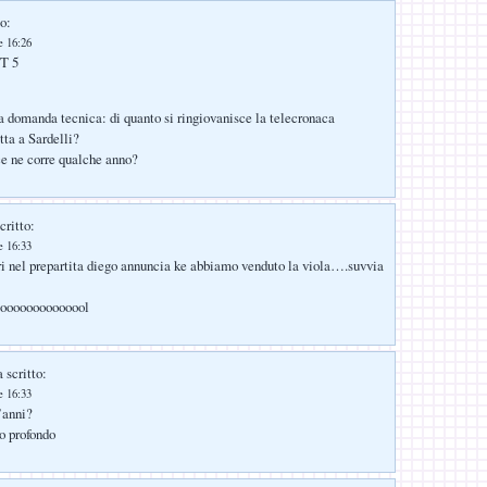
o:
e 16:26
T 5
a domanda tecnica: di quanto si ringiovanisce la telecronaca
ta a Sardelli?
e ne corre qualche anno?
critto:
e 16:33
i nel prepartita diego annuncia ke abbiamo venduto la viola….suvvia
ooooooooooooool
 scritto:
e 16:33
’anni?
o profondo