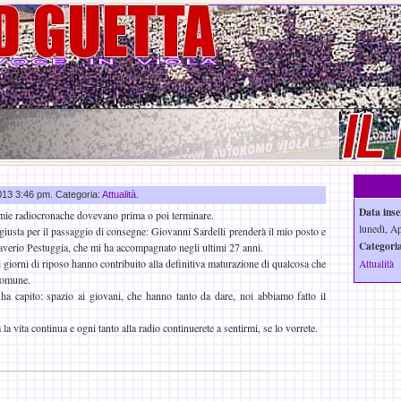
2013 3:46 pm. Categoria:
Attualità
.
Data inse
 mie radiocronache dovevano prima o poi terminare.
lunedì, Ap
 giusta per il passaggio di consegne: Giovanni Sardelli prenderà il mio posto e
Categoria
verio Pestuggia, che mi ha accompagnato negli ultimi 27 anni.
i giorni di riposo hanno contribuito alla definitiva maturazione di qualcosa che
Attualità
 comune.
ha capito: spazio ai giovani, che hanno tanto da dare, noi abbiamo fatto il
la vita continua e ogni tanto alla radio continuerete a sentirmi, se lo vorrete.