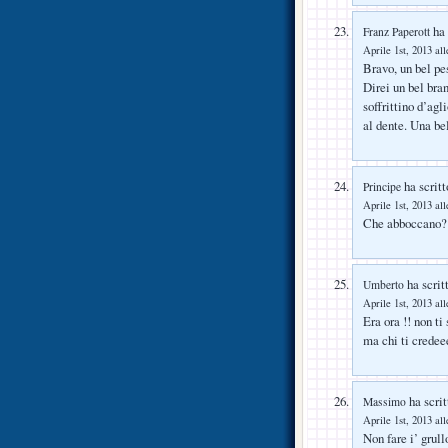
ha 
Franz Paperott
Aprile 1st, 2013 all
Bravo, un bel pe
Direi un bel bra
soffrittino d’agl
al dente. Una be
ha scritt
Principe
Aprile 1st, 2013 all
Che abboccano?
ha scrit
Umberto
Aprile 1st, 2013 all
Era ora !! non t
ma chi ti crede
ha scrit
Massimo
Aprile 1st, 2013 all
Non fare i’ grull