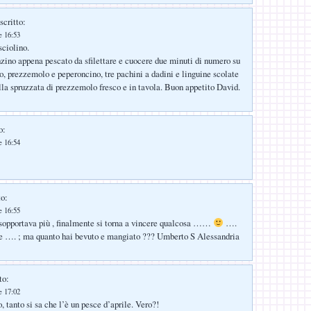
scritto:
e 16:53
sciolino.
nzino appena pescato da sfilettare e cuocere due minuti di numero su
io, prezzemolo e peperoncino, tre pachini a dadini e linguine scolate
lla spruzzata di prezzemolo fresco e in tavola. Buon appetito David.
o:
e 16:54
to:
e 16:55
i sopportava più , finalmente si torna a vincere qualcosa ……
….
ee …. ; ma quanto hai bevuto e mangiato ??? Umberto S Alessandria
to:
e 17:02
o, tanto si sa che l’è un pesce d’aprile. Vero?!