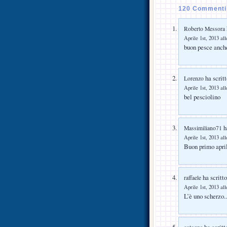
120 Commenti 
Roberto Messora
Aprile 1st, 2013 all
buon pesce anch
ha scritt
Lorenzo
Aprile 1st, 2013 all
bel pesciolino
ha
Massimiliano71
Aprile 1st, 2013 all
Buon primo apri
ha scritto
raffaele
Aprile 1st, 2013 all
L’è uno scherzo
ha scritt