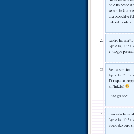
Se è un pesce d’
se non lo è come
una bronchite f
naturalmente si 
ha scritto
sandro
Aprile 1st, 2013 all
e’ troppo premat
ha scritto:
Sax
Aprile 1st, 2013 all
Ti rispetto trop
all’inizio!
Ciao grande!
ha scrit
Leonardo
Aprile 1st, 2013 all
Spero davvero si