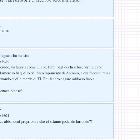
:
e 16:08
ha scritto:
rfagnana
e 16:16
 credo, vu faresti come Ciapo, furbi negl’occhi e bischeri ni capo!
lamoroso fu quello del finto rapimento di Antonio, a cui faccio i miei
 quando quelle merde di TLF ci fecero cagare addosso fino a
conaca please!
:
e 16:24
.. abbandoni proprio ora che ci stiamo godendo larrondo?!!