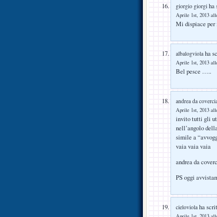
ha s
giorgio giorgi
Aprile 1st, 2013 all
Mi dispiace per 
ha sc
albalogviola
Aprile 1st, 2013 all
Bel pesce …..
andrea da coverci
Aprile 1st, 2013 all
invito tutti gli 
nell’angolo dell
simile a “avvogg
vaia vaia vaia
andrea da coverc
PS oggi avvista
ha scrit
cieloviola
Aprile 1st, 2013 all