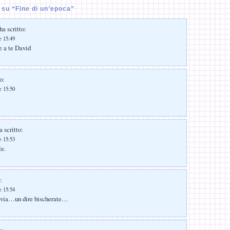
su “Fine di un’epoca”
ha scritto:
e 15:49
e a te David
o:
e 15:50
 scritto:
e 15:53
le.
:
e 15:54
..via…un dire bischerate…
o: