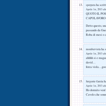
ha scritt
sperpera
Aprile 1st, 2013 all
QUOTO IL POS
CAPOLAVORO
Detto questo, un
passando da Guet
Roba di mesi o c
ha s
momberviola
Aprile 1st, 2013 all
ahhhh si e magar
david…
forza viola…go
ha
Sergente Garzia
Aprile 1st, 2013 all
Ho dormito vent
Cavolo che sonn