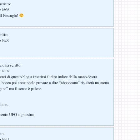
critto:
e 16:36
il Pestugia!
ritto:
e 16:36
ha scritto:
ano
e 16:39
utenti di questo blog a inserirsi il dito indice della mano destra
a bocca poi arcuandolo provare a dire “abboccano” risulterà un suono
ano” ma il senso è palese.
iano.
mento UFO a grassina
to:
e 16:41