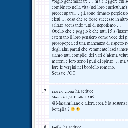
volgio generalizzare … ma a leggere chi 
combinato nella vita (nei loro curriculum)
preoccuparsi… già sono rimasto perplesso 
eletti … cosa che se fosse successo in altro
saltato accusando tutti di nepotismo …
Quello che è peggio è che tutti i 5 s (inso
esternano il loro pensiero come voce del p
prosopopea ed una mancanza di rispetto nei
degli altri partiti che veramente lascia int
siamo tutti complici dei vari d’alema veltro
maroni e loro sono i puri di spirito … ma v
fare le vergini nel bordello romano.
Scusate l’OT
ha scritto:
giorgio giorgi
Marzo 4th, 2013 alle 19:05
@Massimiliano,e allora cosa è la sostanza 
bottiglia ?
ha scritto:
Fuffao