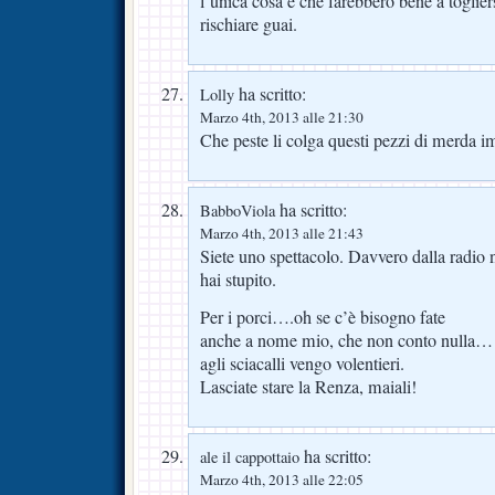
l’unica cosa è che farebbero bene a togliers
rischiare guai.
ha scritto:
Lolly
Marzo 4th, 2013 alle 21:30
Che peste li colga questi pezzi di merda i
ha scritto:
BabboViola
Marzo 4th, 2013 alle 21:43
Siete uno spettacolo. Davvero dalla radio 
hai stupito.
Per i porci….oh se c’è bisogno fate
anche a nome mio, che non conto nulla… ma
agli sciacalli vengo volentieri.
Lasciate stare la Renza, maiali!
ha scritto:
ale il cappottaio
Marzo 4th, 2013 alle 22:05