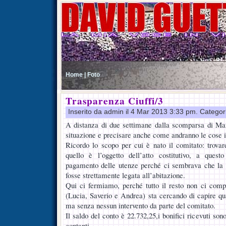
Home |
Foto
Trasparenza Ciuffi/3
Inserito da admin il 4 Mar 2013 3:33 pm. Categor
A distanza di due settimane dalla scomparsa di Mari
situazione e precisare anche come andranno le cose i
Ricordo lo scopo per cui è nato il comitato: trov
quello è l’oggetto dell’atto costitutivo, a ques
pagamento delle utenze perché ci sembrava che la f
fosse strettamente legata all’abitazione.
Qui ci fermiamo, perché tutto il resto non ci comp
(Lucia, Saverio e Andrea) sta cercando di capire qua
ma senza nessun intervento da parte del comitato.
Il saldo del conto è 22.732,25,i bonifici ricevuti son
contanti.