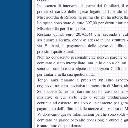
In assenza di interventi da parte dei familiari, il 
prendersi carico delle spese legate al funerale c
Misericordia di Rifredi, la prima che mi ha interpella
Le spese sono state di euro 397,00 per diritti cimiter
Misericordia per il trasporto.
Restano quindi euro 20.765,44 che secondo i cal
assicurare a Renza, che vive adesso in una struttura
via Facibeni, il pagamento delle spese di affitto 
prossimi quattro anni.
Non ho conosciuto personalmente nessun parente d
comitato è stato interpellato, ma, e lo dico a chi mi 
sono un fratello e una nipote della signora Ciuffi ch
per aiutarla nella sua quotidianità.
Tengo, anzi teniamo a precisare un altro aspetto
organizza nessuna iniziativa in memoria di Mario, a
Se succederà, ve ne daremo conto, così come v
iniziative di cui avete letto o sentito produrran
continua ad esistere, ma solo e unicamente per garant
pagamento dell’affitto e delle utenze alla vedova di M
Vi dovevamo queste informazioni perché sono soldi vost
comitato ha partecipato alle donazioni) e quindi è gi
è stato fatto di quel denaro.