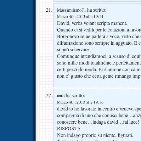
ha scritto:
Massimiliano71
Marzo 4th, 2013 alle 19:11
David, verba volant scripta manent.
Quando ci si vedrà per le colazioni a favo
Borgonovo se ne parlerà a voce, visto che
diffamazione sono sempre in agguato. E con
si può scherzare.
Comunque intendiamoci, a scanso di equivo
sono mille modi totalmente e perfettamente
certi pezzi di merda. Parliamone con calm
non e’ giusto che certa gente rimanga imp
ha scritto:
anto
Marzo 4th, 2013 alle 19:16
david io ho lavorato in centro e vedevo sp
compagnia di uno che conosci bene…anzi 
conoscere bene…indaga david…fai luce!
RISPOSTA
Non indago proprio su niente, figurati.