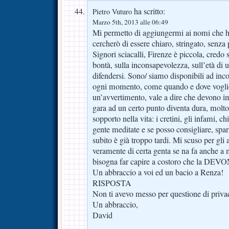
ha scritto:
Pietro Vuturo
Marzo 5th, 2013 alle 06:49
Mi permetto di aggiungermi ai nomi che ha
cercherò di essere chiaro, stringato, senza 
Signori sciacalli, Firenze è piccola, credo s
bontà, sulla inconsapevolezza, sull’età di
difendersi. Sono/ siamo disponibili ad inco
ogni momento, come quando e dove vogli
un’avvertimento, vale a dire che devono i
gara ad un certo punto diventa dura, molt
sopporto nella vita: i cretini, gli infami, c
gente meditate e se posso consigliare, spar
subito è già troppo tardi. Mi scuso per gli a
veramente di certa genta se na fa anche a 
bisogna far capire a costoro che la D
Un abbraccio a voi ed un bacio a Renza!
RISPOSTA
Non ti avevo messo per questione di pri
Un abbraccio,
David