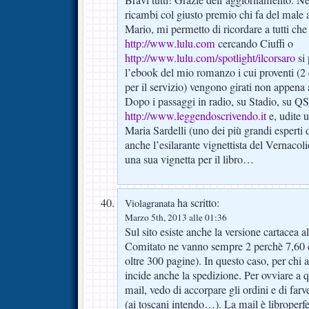
ricambi col giusto premio chi fa del male
Mario, mi permetto di ricordare a tutti che 
http://www.lulu.com
cercando Ciuffi o
http://www.lulu.com/spotlight/ilcorsaro
si 
l’ebook del mio romanzo i cui proventi (2 eu
per il servizio) vengono girati non appena 
Dopo i passaggi in radio, su Stadio, su QS
http://www.leggendoscrivendo.it
e, udite u
Maria Sardelli (uno dei più grandi esperti 
anche l’esilarante vignettista del Vernacoli
una sua vignetta per il libro…
ha scritto:
Violagranata
Marzo 5th, 2013 alle 01:36
Sul sito esiste anche la versione cartacea a
Comitato ne vanno sempre 2 perchè 7,60 è 
oltre 300 pagine). In questo caso, per chi 
incide anche la spedizione. Per ovviare a
mail, vedo di accorpare gli ordini e di fa
(ai toscani intendo…). La mail è libroperf