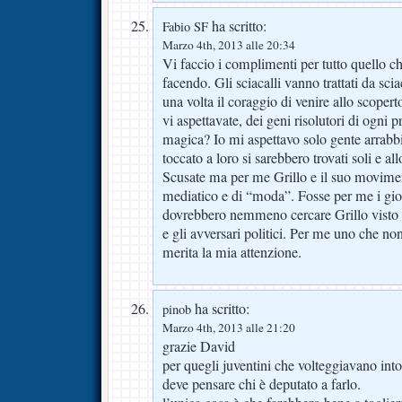
ha scritto:
Fabio SF
Marzo 4th, 2013 alle 20:34
Vi faccio i complimenti per tutto quello che
facendo. Gli sciacalli vanno trattati da sci
una volta il coraggio di venire allo scoperto
vi aspettavate, dei geni risolutori di ogni 
magica? Io mi aspettavo solo gente arrabbi
toccato a loro si sarebbero trovati soli e all
Scusate ma per me Grillo e il suo movim
mediatico e di “moda”. Fosse per me i giorn
dovrebbero nemmeno cercare Grillo visto co
e gli avversari politici. Per me uno che n
merita la mia attenzione.
ha scritto:
pinob
Marzo 4th, 2013 alle 21:20
grazie David
per quegli juventini che volteggiavano into
deve pensare chi è deputato a farlo.