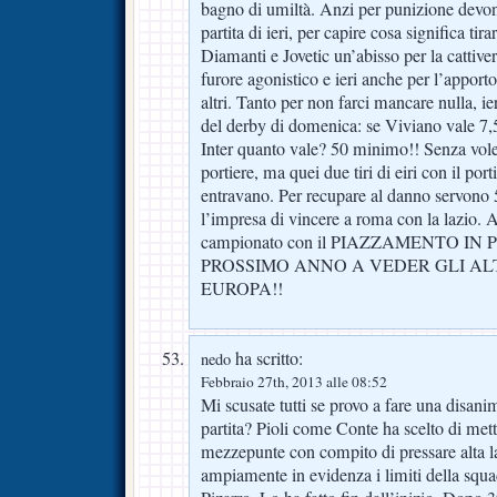
bagno di umiltà. Anzi per punizione devon
partita di ieri, per capire cosa significa tir
Diamanti e Jovetic un’abisso per la cattiver
furore agonistico e ieri anche per l’apport
altri. Tanto per non farci mancare nulla, ie
del derby di domenica: se Viviano vale 
Inter quanto vale? 50 minimo!! Senza vole
portiere, ma quei due tiri di eiri con il po
entravano. Per recupare al danno servono 5
l’impresa di vincere a roma con la lazio. A
campionato con il PIAZZAMENTO IN
PROSSIMO ANNO A VEDER GLI AL
EUROPA!!
ha scritto:
nedo
Febbraio 27th, 2013 alle 08:52
Mi scusate tutti se provo a fare una disanim
partita? Pioli come Conte ha scelto di met
mezzepunte con compito di pressare alta la
ampiamente in evidenza i limiti della sq