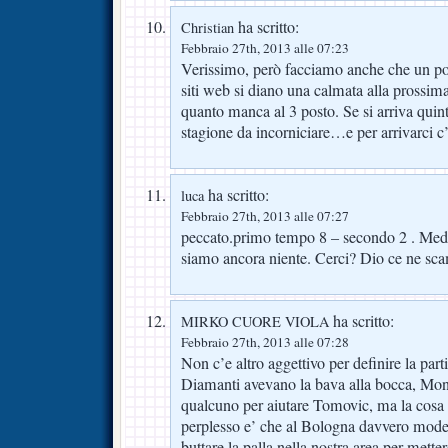
ha scritto:
Christian
Febbraio 27th, 2013 alle 07:23
Verissimo, però facciamo anche che un po’ tu
siti web si diano una calmata alla prossim
quanto manca al 3 posto. Se si arriva quint
stagione da incorniciare…e per arrivarci c’
ha scritto:
luca
Febbraio 27th, 2013 alle 07:27
peccato.primo tempo 8 – secondo 2 . Medi
siamo ancora niente. Cerci? Dio ce ne scam
ha scritto:
MIRKO CUORE VIOLA
Febbraio 27th, 2013 alle 07:28
Non c’e altro aggettivo per definire la parti
Diamanti avevano la bava alla bocca, Mont
qualcuno per aiutare Tomovic, ma la cosa 
perplesso e’ che al Bologna davvero modest
buttare la palla nella nostra area per metter