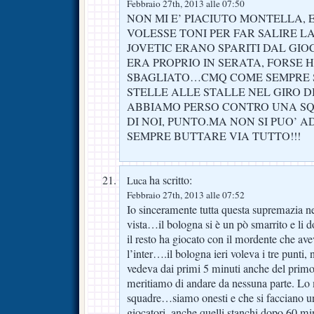
Febbraio 27th, 2013 alle 07:50
NON MI E’ PIACIUTO MONTELLA, 
VOLESSE TONI PER FAR SALIRE LA
JOVETIC ERANO SPARITI DAL GI
ERA PROPRIO IN SERATA, FORSE 
SBAGLIATO…CMQ COME SEMPRE S
STELLE ALLE STALLE NEL GIRO D
ABBIAMO PERSO CONTRO UNA SQ
DI NOI, PUNTO.MA NON SI PUO’ A
SEMPRE BUTTARE VIA TUTTO!!!
ha scritto:
Luca
Febbraio 27th, 2013 alle 07:52
Io sinceramente tutta questa supremazia 
vista…il bologna si è un pò smarrito e l
il resto ha giocato con il mordente che ave
l’inter….il bologna ieri voleva i tre punti
vedeva dai primi 5 minuti anche del prim
meritiamo di andare da nessuna parte. Lo 
squadre…siamo onesti e che si facciano u
giocatori, anche quelli stanchi dopo 60 m