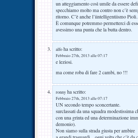
un atteggiamento così umile da essere defi
specchiamo molto ma contro non c’è semp
ritorno. C’è anche l’iintelligentiismo Pio
È comunque potremmo permetterci di esser
avessimo una punta che la butta dentro.
ha scritto:
alfo
Febbraio 27th, 2013 alle 07:17
e leziosi.
ma come roba di fare 2 cambi, no !!!
ha scritto:
ronny
Febbraio 27th, 2013 alle 07:17
UN secondo tempo sconcertante.
surclassati da una squadra modestissima 
con una grinta ed una determinazione im
demonio).
Non siamo sulla strada giusta per ambire
a grandi traguardi…ogni volta che c’è da 