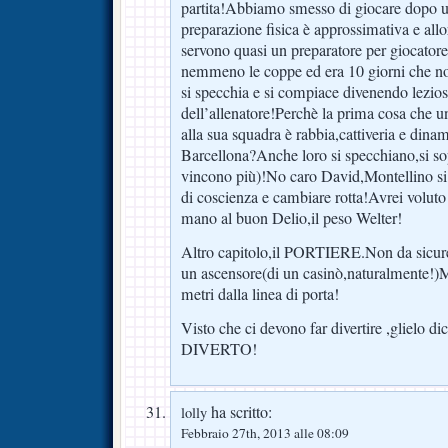
partita!Abbiamo smesso di giocare dopo un
preparazione fisica è approssimativa e all
servono quasi un preparatore per giocator
nemmeno le coppe ed era 10 giorni che no
si specchia e si compiace divenendo leziosa
dell’allenatore!Perchè la prima cosa che u
alla sua squadra è rabbia,cattiveria e dinam
Barcellona?Anche loro si specchiano,si s
vincono più)!No caro David,Montellino si 
di coscienza e cambiare rotta!Avrei voluto
mano al buon Delio,il peso Welter!
Altro capitolo,il PORTIERE.Non da sicu
un ascensore(di un casinò,naturalmente!)Mo
metri dalla linea di porta!
Visto che ci devono far divertire ,glielo
DIVERTO!
ha scritto:
lolly
Febbraio 27th, 2013 alle 08:09