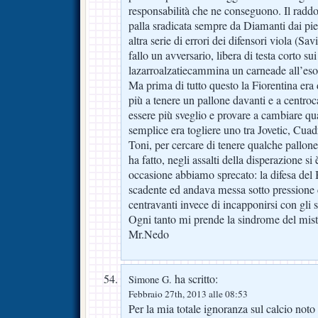
responsabilità che ne conseguono. Il radd
palla sradicata sempre da Diamanti dai pi
altra serie di errori dei difensori viola (Sav
fallo un avversario, libera di testa corto sui
lazarroalzatiecammina un carneade all’eso
Ma prima di tutto questo la Fiorentina era
più a tenere un pallone davanti e a centr
essere più sveglio e provare a cambiare qu
semplice era togliere uno tra Jovetic, Cuad
Toni, per cercare di tenere qualche pallone
ha fatto, negli assalti della disperazione si
occasione abbiamo sprecato: la difesa del
scadente ed andava messa sotto pressione c
centravanti invece di incapponirsi con gli 
Ogni tanto mi prende la sindrome del mist
Mr.Nedo
ha scritto:
Simone G.
Febbraio 27th, 2013 alle 08:53
Per la mia totale ignoranza sul calcio not