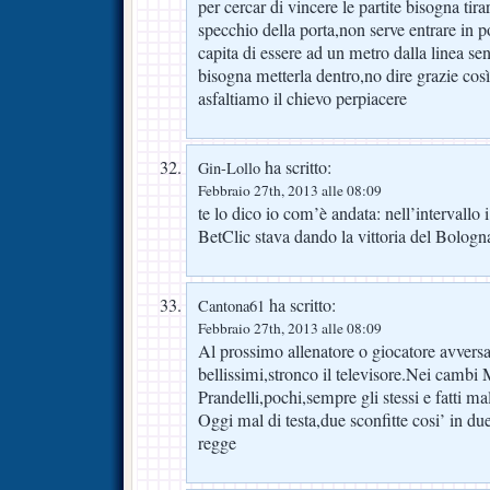
per cercar di vincere le partite bisogna tir
specchio della porta,non serve entrare in po
capita di essere ad un metro dalla linea s
bisogna metterla dentro,no dire grazie così
asfaltiamo il chievo perpiacere
ha scritto:
Gin-Lollo
Febbraio 27th, 2013 alle 08:09
te lo dico io com’è andata: nell’intervallo 
BetClic stava dando la vittoria del Bolog
ha scritto:
Cantona61
Febbraio 27th, 2013 alle 08:09
Al prossimo allenatore o giocatore avvers
bellissimi,stronco il televisore.Nei cambi
Prandelli,pochi,sempre gli stessi e fatti ma
Oggi mal di testa,due sconfitte cosi’ in du
regge