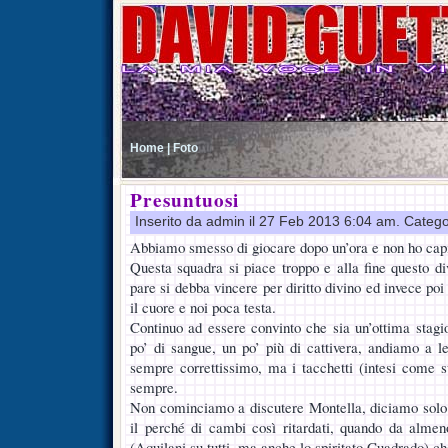
Home |
Foto
Presuntuosi
Inserito da admin il 27 Feb 2013 6:04 am. Catego
Abbiamo smesso di giocare dopo un’ora e non ho capi
Questa squadra si piace troppo e alla fine questo di
pare si debba vincere per diritto divino ed invece poi
il cuore e noi poca testa.
Continuo ad essere convinto che sia un’ottima stagi
po’ di sangue, un po’ più di cattivera, andiamo a 
sempre correttissimo, ma i tacchetti (intesi come s
sempre.
Non cominciamo a discutere Montella, diciamo solo 
il perché di cambi così ritardati, quando da almen
(Aquilani su tutti, ma anche lo spiritato Cuadrado) ch