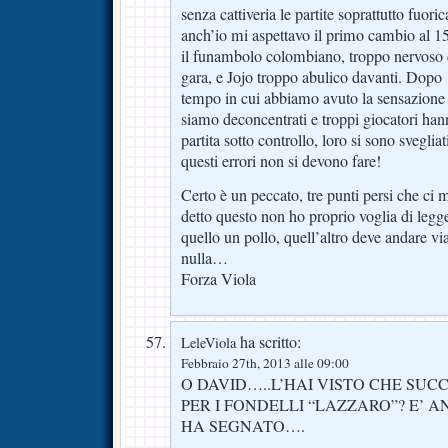
senza cattiveria le partite soprattutto fuori
anch’io mi aspettavo il primo cambio al 15d
il funambolo colombiano, troppo nervoso d
gara, e Jojo troppo abulico davanti. Dopo
tempo in cui abbiamo avuto la sensazione d
siamo deconcentrati e troppi giocatori han
partita sotto controllo, loro si sono sveglia
questi errori non si devono fare!
Certo è un peccato, tre punti persi che ci m
detto questo non ho proprio voglia di leggere
quello un pollo, quell’altro deve andare vi
nulla…
Forza Viola
ha scritto:
LeleViola
Febbraio 27th, 2013 alle 09:00
O DAVID…..L’HAI VISTO CHE SUC
PER I FONDELLI “LAZZARO”? E’ A
HA SEGNATO….