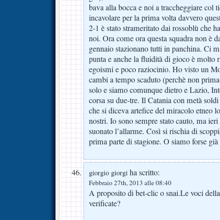
bava alla bocca e noi a traccheggiare col t
incavolare per la prima volta davvero quest’
2-1 è stato strameritato dai rossoblù che ha
noi. Ora come ora questa squadra non è da
gennaio stazionano tutti in panchina. Ci
punta e anche la fluidità di gioco è molto ri
egoismi e poco raziocinio. Ho visto un Mo
cambi a tempo scaduto (perchè non prima?)
solo e siamo comunque dietro e Lazio, Int
corsa su due-tre. Il Catania con metà soldi 
che si diceva artefice del miracolo etneo l
nostri. Io sono sempre stato cauto, ma ieri s
suonato l’allarme. Così si rischia di scoppia
prima parte di stagione. O siamo forse già
ha scritto:
giorgio giorgi
Febbraio 27th, 2013 alle 08:40
A proposito di bet-clic o snai.Le voci della
verificate?