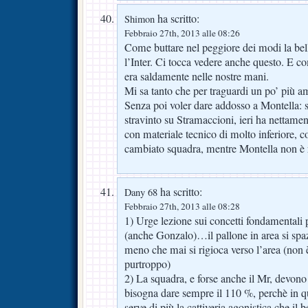
ha scritto:
Shimon
Febbraio 27th, 2013 alle 08:26
Come buttare nel peggiore dei modi la bell
l’Inter. Ci tocca vedere anche questo. E c
era saldamente nelle nostre mani.
Mi sa tanto che per traguardi un po’ più am
Senza poi voler dare addosso a Montella:
stravinto su Stramaccioni, ieri ha nettamen
con materiale tecnico di molto inferiore, 
cambiato squadra, mentre Montella non è ri
ha scritto:
Dany 68
Febbraio 27th, 2013 alle 08:28
1) Urge lezione sui concetti fondamentali p
(anche Gonzalo)…il pallone in area si spazz
meno che mai si rigioca verso l’area (non 
purtroppo)
2) La squadra, e forse anche il Mr, devono 
bisogna dare sempre il 110 %, perchè in q
serve di più la cattiveria agonistica che il b