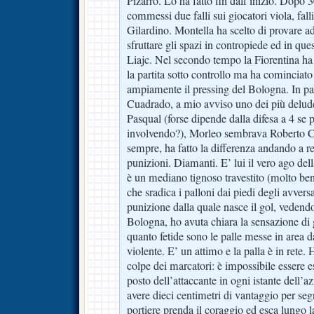
Pizarro. Lo ha fatto fin dall’inizio. Dopo 3
commessi due falli sui giocatori viola, fa
Gilardino. Montella ha scelto di provare ad
sfruttare gli spazi in contropiede ed in qu
Liajc. Nel secondo tempo la Fiorentina ha
la partita sotto controllo ma ha cominciato
ampiamente il pressing del Bologna. In part
Cuadrado, a mio avviso uno dei più delud
Pasqual (forse dipende dalla difesa a 4 se p
involvendo?), Morleo sembrava Roberto C
sempre, ha fatto la differenza andando a r
punizioni. Diamanti. E’ lui il vero ago del
è un mediano tignoso travestito (molto bene
che sradica i palloni dai piedi degli avve
punizione dalla quale nasce il gol, vedend
Bologna, ho avuta chiara la sensazione di
quanto fetide sono le palle messe in area da
violente. E’ un attimo e la palla è in rete. 
colpe dei marcatori: è impossibile essere e
posto dell’attaccante in ogni istante dell’a
avere dieci centimetri di vantaggio per seg
portiere prenda il coraggio ed esca lungo la 