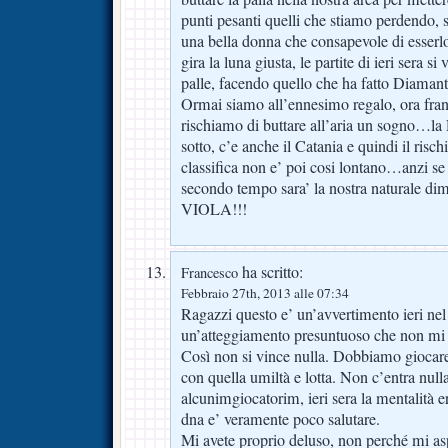
punti pesanti quelli che stiamo perdendo,
una bella donna che consapevole di esserlo
gira la luna giusta, le partite di ieri sera si
palle, facendo quello che ha fatto Diaman
Ormai siamo all’ennesimo regalo, ora fran
rischiamo di buttare all’aria un sogno…la
sotto, c’e anche il Catania e quindi il rischi
classifica non e’ poi cosi lontano…anzi se
secondo tempo sara’ la nostra naturale
VIOLA!!!
ha scritto:
Francesco
Febbraio 27th, 2013 alle 07:34
Ragazzi questo e’ un’avvertimento ieri ne
un’atteggiamento presuntuoso che non mi è
Così non si vince nulla. Dobbiamo giocar
con quella umiltà e lotta. Non c’entra nul
alcunimgiocatorim, ieri sera la mentalità er
dna e’ veramente poco salutare.
Mi avete proprio deluso, non perché mi asp