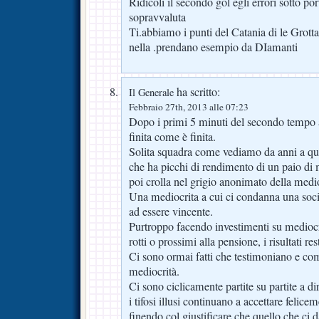
Ridicoli il secondo gol egli errori sotto por
sopravvaluta
Ti.abbiamo i punti del Catania di le Grott
nella .prendano esempio da DIamanti
ha scritto:
Il Generale
Febbraio 27th, 2013 alle 07:23
Dopo i primi 5 minuti del secondo tempo 
finita come è finita.
Solita squadra come vediamo da anni a qu
che ha picchi di rendimento di un paio di 
poi crolla nel grigio anonimato della medio
Una mediocrita a cui ci condanna una soci
ad essere vincente.
Purtroppo facendo investimenti su mediocri
rotti o prossimi alla pensione, i risultati re
Ci sono ormai fatti che testimoniano e c
mediocrità.
Ci sono ciclicamente partite su partite a d
i tifosi illusi continuano a accettare felic
finendo col giustificare che quello che ci