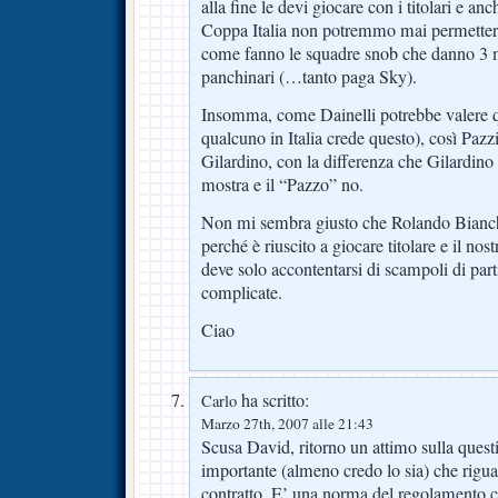
alla fine le devi giocare con i titolari e anc
Coppa Italia non potremmo mai permetterci
come fanno le squadre snob che danno 3 m
panchinari (…tanto paga Sky).
Insomma, come Dainelli potrebbe valere 
qualcuno in Italia crede questo), così Pazz
Gilardino, con la differenza che Gilardino 
mostra e il “Pazzo” no.
Non mi sembra giusto che Rolando Bianchi
perché è riuscito a giocare titolare e il no
deve solo accontentarsi di scampoli di part
complicate.
Ciao
ha scritto:
Carlo
Marzo 27th, 2007 alle 21:43
Scusa David, ritorno un attimo sulla quest
importante (almeno credo lo sia) che riguar
contratto. E’ una norma del regolamento ch