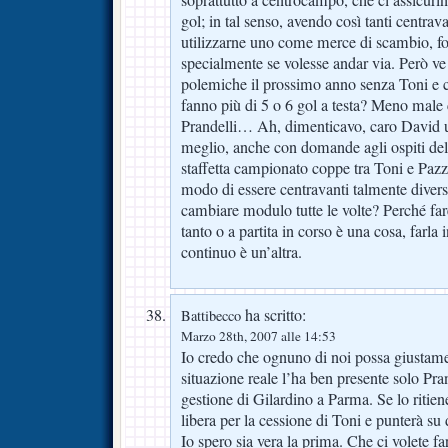
soprattutto a centrocampo, che ci assicuri
gol; in tal senso, avendo così tanti centr
utilizzarne uno come merce di scambio, fo
specialmente se volesse andar via. Però ve
polemiche il prossimo anno senza Toni e c
fanno più di 5 o 6 gol a testa? Meno male
Prandelli… Ah, dimenticavo, caro David un
meglio, anche con domande agli ospiti del 
staffetta campionato coppe tra Toni e Paz
modo di essere centravanti talmente diver
cambiare modulo tutte le volte? Perché fare
tanto o a partita in corso è una cosa, farl
continuo è un’altra.
ha scritto:
Battibecco
Marzo 28th, 2007 alle 14:53
Io credo che ognuno di noi possa giustame
situazione reale l’ha ben presente solo Pra
gestione di Gilardino a Parma. Se lo ritiene
libera per la cessione di Toni e punterà su 
Io spero sia vera la prima. Che ci volete fa