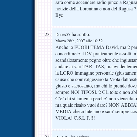
sarà come accendere radio pinco a Ragusa
notizie della fiorentina e non del Ragusa ? s
Bye
ha scritto:
Doors57
Marzo 28th, 2007 alle 10:52
Anche io FUORI TEMA David, ma 2 parol
concedimele. I DV praticamente assolti, m
scandalosamente pegno oltre che ingiusta
andare ai vari TAR, TAS, ma evidentement
la LORO immagine personale (giustamente
cause che coinvolgessero la Viola dall’esi
giusto e sacrosanto, ma chi lo prende dove
sempre NOI TIFOSI. 2 CL tolte e non ab
C’e’ chi si lamenta perche’ non viene dato 
ma quale risalto vuoi dare? NON AB
MEDIA che ci tutelano e sara’ sempre c
VIOLA! C.S.L.F.!!!