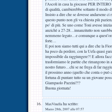
l’Ascoli in casa la giocasse PER INTER
di qualità, cambierebbe soltanto il modo 
Insisto a dire che se dovesse andarsene ci 
questo punto non gli va chiesta più pazienz
po’ di più. Se uno come Toni avesse inizia
anzichè a 27-28…innanzitutto non sarebbe
nemmeno legato…e comunque a quest’ora
forte…
E poi non siamo tutti qui a dire che la Fi
ha poco da perdere, con la Uefa quasi gara
impossibile da raggiungere?! E allora facc
trasformiamo le partite che rimangono in a
nostro futuro…chi se ne frega di far raggiu
il prossimo anno (quello che conta o può 
fortuna di puntare tutto su un giovane poss
Giampaolo Pazzini?!?
Buona giornata!
ha scritto:
MaxVinella
Marzo 28th, 2007 alle 07:57