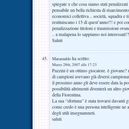
spiegate x che cosa siamo stati penalizzat
pensabile un bella richiesta di risarciment
economici collettiva .. società, squadra e 
restituiscano i 15 di quest’anno!!! e poi
penalizzazione titoloni e trasmissioni ovun
.. a malapena lo sappiamo noi interessati!?
Saluti
ha scritto:
Maramaldo
Marzo 28th, 2007 alle 17:23
Pazzini è un ottimo giocatore. è giovane? m
di campioni avevano già diversi campionati
il prossimo anno gli deve essere data la poss
possibilità altrimenti diventerà un altro gi
della Fiorentina.
La sua “sfortuna” è stata trovarsi davanti 
come credo è una persona intelligente ne a
degli utili insegnamneti.
saluti