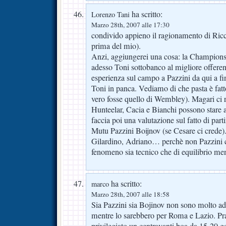
ha scritto:
Lorenzo Tani
Marzo 28th, 2007 alle 17:30
condivido appieno il ragionamento di Ricc
prima del mio).
Anzi, aggiungerei una cosa: la Champion
adesso Toni sottobanco al migliore offeren
esperienza sul campo a Pazzini da qui a f
Toni in panca. Vediamo di che pasta è fat
vero fosse quello di Wembley). Magari ci 
Hunteelar, Cacia e Bianchi possono stare 
faccia poi una valutazione sul fatto di par
Mutu Pazzini Boijnov (se Cesare ci crede
Gilardino, Adriano… perchè non Pazzini 
fenomeno sia tecnico che di equilibrio me
ha scritto:
marco
Marzo 28th, 2007 alle 18:58
Sia Pazzini sia Bojinov non sono molto ada
mentre lo sarebbero per Roma e Lazio. Pr
privilegiato un centravanti boa da 15-20 g