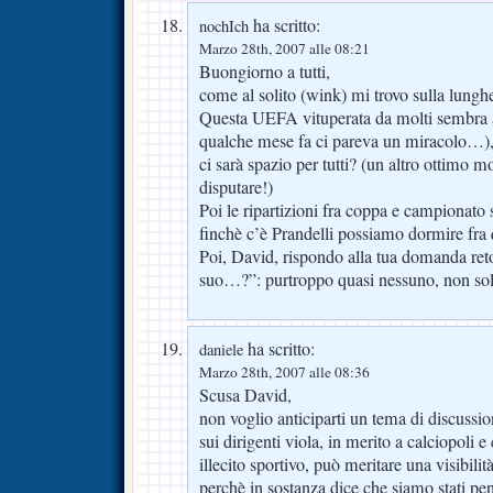
ha scritto:
nochIch
Marzo 28th, 2007 alle 08:21
Buongiorno a tutti,
come al solito (wink) mi trovo sulla lungh
Questa UEFA vituperata da molti sembra al
qualche mese fa ci pareva un miracolo…), 
ci sarà spazio per tutti? (un altro ottimo m
disputare!)
Poi le ripartizioni fra coppa e campionato st
finchè c’è Prandelli possiamo dormire fra 
Poi, David, rispondo alla tua domanda reto
suo…?”: purtroppo quasi nessuno, non sol
ha scritto:
daniele
Marzo 28th, 2007 alle 08:36
Scusa David,
non voglio anticiparti un tema di discussio
sui dirigenti viola, in merito a calciopoli e
illecito sportivo, può meritare una visibili
perchè in sostanza dice che siamo stati pen