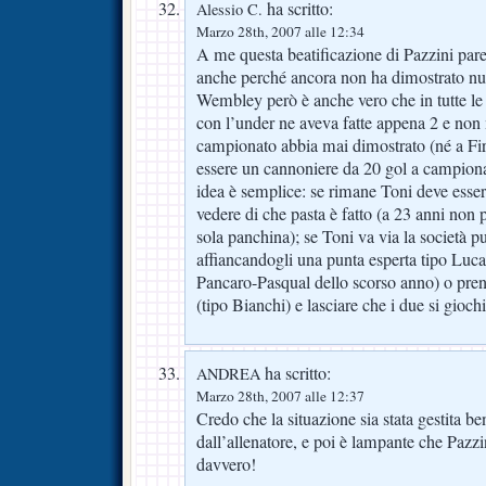
ha scritto:
Alessio C.
Marzo 28th, 2007 alle 12:34
A me questa beatificazione di Pazzini par
anche perché ancora non ha dimostrato nul
Wembley però è anche vero che in tutte le 
con l’under ne aveva fatte appena 2 e non
campionato abbia mai dimostrato (né a Fi
essere un cannoniere da 20 gol a camp
idea è semplice: se rimane Toni deve esser
vedere di che pasta è fatto (a 23 anni non 
sola panchina); se Toni va via la società p
affiancandogli una punta esperta tipo Lucare
Pancaro-Pasqual dello scorso anno) o pren
(tipo Bianchi) e lasciare che i due si gioc
ha scritto:
ANDREA
Marzo 28th, 2007 alle 12:37
Credo che la situazione sia stata gestita be
dall’allenatore, e poi è lampante che Pazzi
davvero!