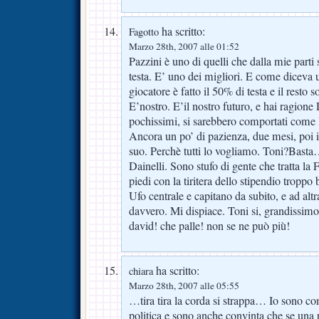
ha scritto:
Fagotto
Marzo 28th, 2007 alle 01:52
Pazzini è uno di quelli che dalla mie parti 
testa. E’ uno dei migliori. E come diceva u
giocatore è fatto il 50% di testa e il resto s
E’nostro. E’il nostro futuro, e hai ragione 
pochissimi, si sarebbero comportati come
Ancora un po’ di pazienza, due mesi, poi il
suo. Perchè tutti lo vogliamo. Toni?Bas
Dainelli. Sono stufo di gente che tratta la
piedi con la tiritera dello stipendio troppo
Ufo centrale e capitano da subito, e ad alt
davvero. Mi dispiace. Toni si, grandissim
david! che palle! non se ne può più!
ha scritto:
chiara
Marzo 28th, 2007 alle 05:55
…tira tira la corda si strappa… Io sono co
politica e sono anche convinta che se una 