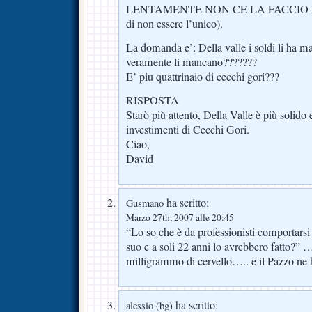
LENTAMENTE NON CE LA FACCIO MA
di non essere l’unico).
La domanda e’: Della valle i soldi li ha m
veramente li mancano???????
E’ piu quattrinaio di cecchi gori???
RISPOSTA
Starò più attento, Della Valle è più solido 
investimenti di Cecchi Gori.
Ciao,
David
ha scritto:
Gusmano
Marzo 27th, 2007 alle 20:45
“Lo so che è da professionisti comportarsi
suo e a soli 22 anni lo avrebbero fatto?”
milligrammo di cervello….. e il Pazzo ne
ha scritto:
alessio (bg)