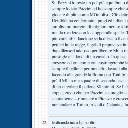
Su Pazzini io resto un po’ più equilibrato 
sempre lodato Pazzini ed ho sempre chiesto
giocare di più, come MOntolivo. Ciò detto,
Uemblei ha confermato i pregi ed i difetti d
amplissimi margini di miglioramento: fort
ma da rivedere con lo stopper alle spalle. 
più varianti: il lancione se la difesa o il c
perché lui la regge, il gol di prepotenza in m
due difensori addosso per liberare Mutu o 
prestigio e la forza di un cavallo. In quest
crescere ed ora come ora costringerebbe l
sempre il pallone per metterlo davanti alla
facendo alla grande la Roma con Totti (m
po’ il MIlan ma squadre di seconda fasci
di far circolare il pallone 80 minuti. Se l
coppa, credo che per Pazzini sia meglio – 
sicuramente – rimanere a Firenze e cresce
non andare a Torino, Ascoli o Catania a f
ha scritto:
ferdinando tacca