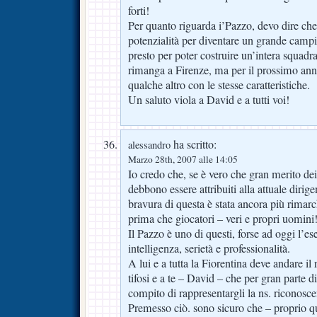
forti!
Per quanto riguarda i’Pazzo, devo dire ch
potenzialità per diventare un grande camp
presto per poter costruire un’intera squadra
rimanga a Firenze, ma per il prossimo anno
qualche altro con le stesse caratteristiche.
Un saluto viola a David e a tutti voi!
ha scritto:
alessandro
Marzo 28th, 2007 alle 14:05
Io credo che, se è vero che gran merito dei r
debbono essere attribuiti alla attuale dirig
bravura di questa è stata ancora più rimarc
prima che giocatori – veri e propri uomini
Il Pazzo è uno di questi, forse ad oggi l’e
intelligenza, serietà e professionalità.
A lui e a tutta la Fiorentina deve andare il 
tifosi e a te – David – che per gran parte di 
compito di rappresentargli la ns. riconosc
Premesso ciò. sono sicuro che – proprio q