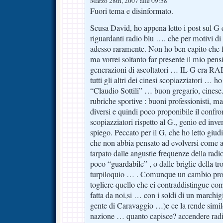
Marzo 28th, 2007 alle 09:58
Fuori tema e disinformato.
Scusa David, ho appena letto i post sul G
riguardanti radio blu …. che per motivi di
adesso raramente. Non ho ben capito che fi
ma vorrei soltanto far presente il mio pensi
generazioni di ascoltatori … IL G era R
tutti gli altri dei cinesi scopiazziatori …
“Claudio Sottili” … buon gregario, cinese. 
rubriche sportive : buoni professionisti, ma
diversi e quindi poco proponibile il confro
scopiazziatori rispetto al G., genio ed inv
spiego. Peccato per il G, che ho letto giu
che non abbia pensato ad evolversi come ar
tarpato dalle angustie frequenze della radi
poco “guardabile” , o dalle briglie della t
turpiloquio … . Comunque un cambio pro
togliere quello che ci contraddistingue come
fatta da noi,si … con i soldi di un marchig
gente di Caravaggio …)e ce la rende simile 
nazione … quanto capisce? accendere radio