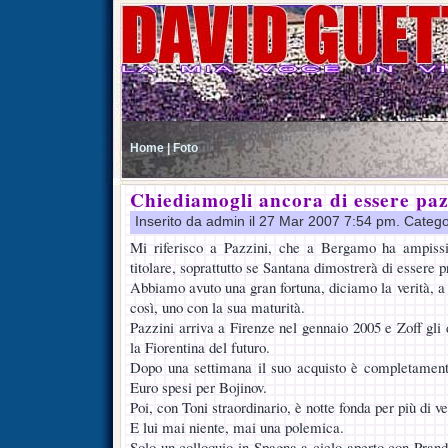
Home |
Foto
Chiediamogli ancora di essere paz
Inserito da admin il 27 Mar 2007 7:54 pm. Catego
Mi riferisco a Pazzini, che a Bergamo ha ampissi
titolare, soprattutto se Santana dimostrerà di essere pr
Abbiamo avuto una gran fortuna, diciamo la verità, a 
così, uno con la sua maturità.
Pazzini arriva a Firenze nel gennaio 2005 e Zoff gli
la Fiorentina del futuro.
Dopo una settimana il suo acquisto è completamente
Euro spesi per Bojinov.
Poi, con Toni straordinario, è notte fonda per più di v
E lui mai niente, mai una polemica.
Solo un colloquio in Spagna a cielo aperto con Prande