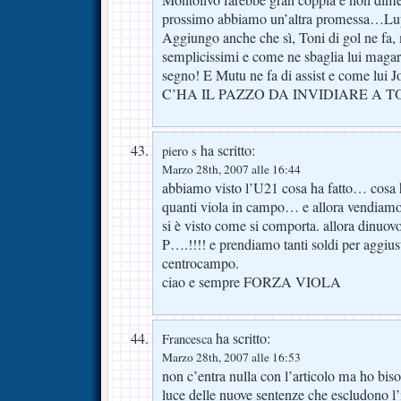
Montolivo farebbe gran coppia e non dim
prossimo abbiamo un’altra promessa…Lup
Aggiungo anche che sì, Toni di gol ne fa,
semplicissimi e come ne sbaglia lui magari
segno! E Mutu ne fa di assist e come lui 
C’HA IL PAZZO DA INVIDIARE A TO
ha scritto:
piero s
Marzo 28th, 2007 alle 16:44
abbiamo visto l’U21 cosa ha fatto… cosa
quanti viola in campo… e allora vendiamo 
si è visto come si comporta. allora di
P….!!!! e prendiamo tanti soldi per aggiust
centrocampo.
ciao e sempre FORZA VIOLA
ha scritto:
Francesca
Marzo 28th, 2007 alle 16:53
non c’entra nulla con l’articolo ma ho bis
luce delle nuove sentenze che escludono l’i