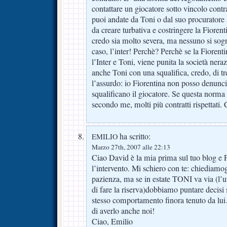
contattare un giocatore sotto vincolo contra
puoi andate da Toni o dal suo procuratore 
da creare turbativa e costringere la Fioren
credo sia molto severa, ma nessuno si sogn
caso, l’inter! Perchè? Perchè se la Fioren
l’Inter e Toni, viene punita la società ner
anche Toni con una squalifica, credo, di tr
l’assurdo: io Fiorentina non posso denunci
squalificano il giocatore. Se questa norma 
secondo me, molti più contratti rispettati.
ha scritto:
EMILIO
Marzo 27th, 2007 alle 22:13
Ciao David è la mia prima sul tuo blog e 
l’intervento. Mi schiero con te: chiediamog
pazienza, ma se in estate TONI va via (l’un
di fare la riserva)dobbiamo puntare decisi su
stesso comportamento finora tenuto da lui
di averlo anche noi!
Ciao, Emilio