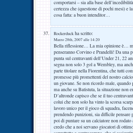
comportarsi – sia alla base dell’incedibilità
certezza che (questione di pochi mesi) e la
cosa fatta: a buon intenditor…
ha scritto:
Rockerduck
Marzo 28th, 2007 alle 14:20
Bella riflessione… La mia opinione è… m
penseranno Corvino e Prandelli! Da una pa
punta sul centravanti dell’Under 21, 22 an
segna non solo 3 gol a Wembley, ma anc
parte titolare nella Fiorentina, che tutti co
promesse più promettenti del nostro calci
un giovane. Se non ricordo male, quando
ma anche su Batistuta, la situazione non e
D’altronde capisco che se il tuo centravan
colui che non solo ha vinto la scorsa scar
lavoro unico per il gioco di squadra, face
prendendo punizioni, sia difficile pensare p
poi di puntare su un calciatore non rodat
credo che a noi servano giocatori di ottimo l