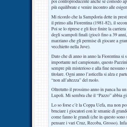
poi controproducente anche se comodo app
più equilibrate e venire incontro alle esige
Mi ricordo che la Sampdoria dette in pres
il primo alla Fiorentina (1981-82), il sec
Poi se lo riprese e gli fece finire la carri
degli scampoli finali (giocò fino a 39 anni,
marziano che gli permise di giocare a grand
vecchietto nella Juve).
Dato che di anno in anno la Fiorentina si s
importante nel campionato, questo Pazzin
sempre più misterioso e alla fine nessuno s
titolare. Ogni anno l’asticella si alza e p
“non all’altezza” del ruolo.
Oltretutto il prossimo anno in panca ha un
Lupoli. Mi sembra che il “Pazzo” abbia g
Lo so forse c’è la Coppa Uefa, ma non po
bruciare i giocatori con le smanie di gran
come fanno le grandi (che in questo sono 
pensare i vari Cruz, Recoba, Grosso). Infat