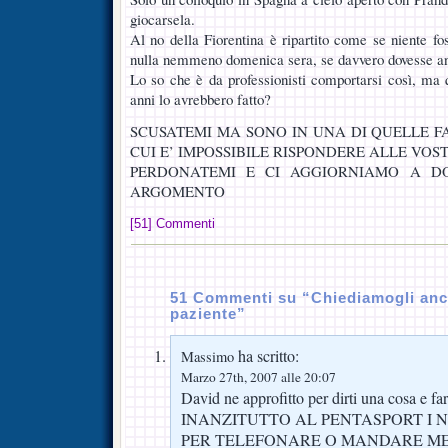
giocarsela.
Al no della Fiorentina è ripartito come se niente fo
nulla nemmeno domenica sera, se davvero dovesse an
Lo so che è da professionisti comportarsi così, ma q
anni lo avrebbero fatto?
SCUSATEMI MA SONO IN UNA DI QUELLE F
CUI E’ IMPOSSIBILE RISPONDERE ALLE VO
PERDONATEMI E CI AGGIORNIAMO A 
ARGOMENTO
[51] Commenti
51 Commenti su “Chiediamogli anc
paziente”
ha scritto:
Massimo
Marzo 27th, 2007 alle 20:07
David ne approfitto per dirti una cosa e f
INANZITUTTO AL PENTASPORT I 
PER TELEFONARE O MANDARE MES