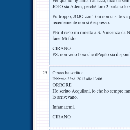
Per quanto riguarda l’attacco, dico da semp
JOJO sia Adem, perché loro 2 parlano lo st
Purtroppo, JOJO con Toni non ci si trova p
recentemente non si è espresso.
PEr il resto mi rimetto a S. Vincenzo da N
fare. Mi fido.
CIRANO
PS: non vedo l’ora che ilPepito sia disponi
ha scritto:
Cirano
Febbraio 22nd, 2013 alle 13:06
ORRORE
Ho scritto Acquilani, io che ho sempre ra
lo scrivevano.
Infamatemi.
CIRANO