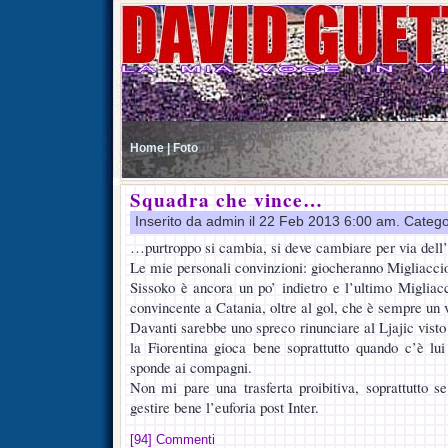
Home |
Foto
Squadra che vince…
Inserito da admin il 22 Feb 2013 6:00 am. Catego
…purtroppo si cambia, si deve cambiare per via dell’
Le mie personali convinzioni: giocheranno Migliaccio
Sissoko è ancora un po’ indietro e l’ultimo Migliacc
convincente a Catania, oltre al gol, che è sempre un 
Davanti sarebbe uno spreco rinunciare al Ljajic visto 
la Fiorentina gioca bene soprattutto quando c’è lui
sponde ai compagni.
Non mi pare una trasferta proibitiva, soprattutto 
gestire bene l’euforia post Inter.
[94] Commenti