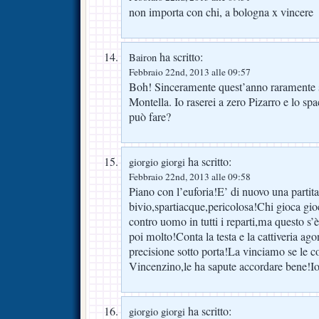
non importa con chi, a bologna x vincere
ha scritto:
Bairon
Febbraio 22nd, 2013 alle 09:57
Boh! Sinceramente quest’anno raramente si
Montella. Io raserei a zero Pizarro e lo s
può fare?
ha scritto:
giorgio giorgi
Febbraio 22nd, 2013 alle 09:58
Piano con l’euforia!E’ di nuovo una partita
bivio,spartiacque,pericolosa!Chi gioca gi
contro uomo in tutti i reparti,ma questo s’
poi molto!Conta la testa e la cattiveria agon
precisione sotto porta!La vinciamo se le co
Vincenzino,le ha sapute accordare bene!I
ha scritto:
giorgio giorgi