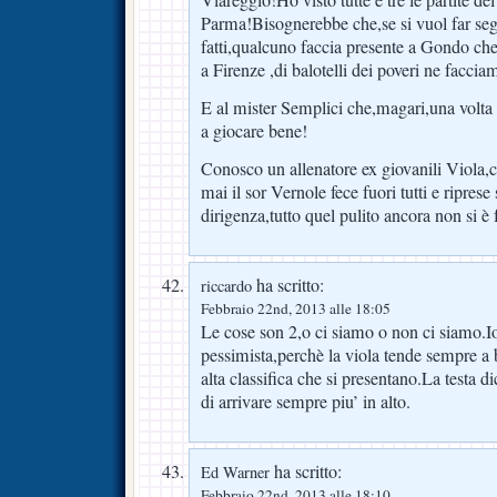
Viareggio!Ho visto tutte e tre le partite del
Parma!Bisognerebbe che,se si vuol far segu
fatti,qualcuno faccia presente a Gondo che 
a Firenze ,di balotelli dei poveri ne facci
E al mister Semplici che,magari,una volta
a giocare bene!
Conosco un allenatore ex giovanili Viola,
mai il sor Vernole fece fuori tutti e ripres
dirigenza,tutto quel pulito ancora non si è 
ha scritto:
riccardo
Febbraio 22nd, 2013 alle 18:05
Le cose son 2,o ci siamo o non ci siamo.I
pessimista,perchè la viola tende sempre a b
alta classifica che si presentano.La testa d
di arrivare sempre piu’ in alto.
ha scritto:
Ed Warner
Febbraio 22nd, 2013 alle 18:10