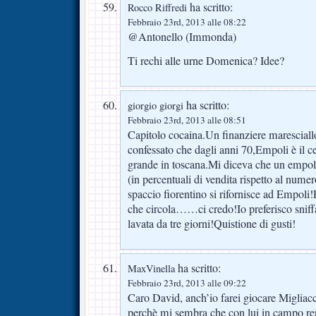
ha scritto:
Rocco Riffredi
Febbraio 23rd, 2013 alle 08:22
@Antonello (Immonda)
Ti rechi alle urne Domenica? Idee?
ha scritto:
giorgio giorgi
Febbraio 23rd, 2013 alle 08:51
Capitolo cocaina.Un finanziere maresciall
confessato che dagli anni 70,Empoli è il 
grande in toscana.Mi diceva che un empo
(in percentuali di vendita rispetto al numer
spaccio fiorentino si rifornisce ad Empoli
che circola……ci credo!Io preferisco sniff
lavata da tre giorni!Quistione di gusti!
ha scritto:
MaxVinella
Febbraio 23rd, 2013 alle 09:22
Caro David, anch’io farei giocare Migliacc
perchè mi sembra che con lui in campo ren