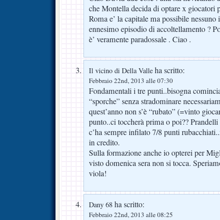
che Montella decida di optare x giocatori p
Roma e’ la capitale ma possibile nessuno i
ennesimo episodio di accoltellamento ? 
è’ veramente paradossale . Ciao .
ha scritto:
Il vicino di Della Valle
Febbraio 22nd, 2013 alle 07:30
Fondamentali i tre punti..bisogna comincia
“sporche” senza stradominare necessariame
quest’anno non s’è “rubato” (=vinto gio
punto..ci toccherà prima o poi?? Prandelli
c’ha sempre infilato 7/8 punti rubacchiati
in credito.
Sulla formazione anche io opterei per Migli
visto domenica sera non si tocca. Speria
viola!
ha scritto:
Dany 68
Febbraio 22nd, 2013 alle 08:25