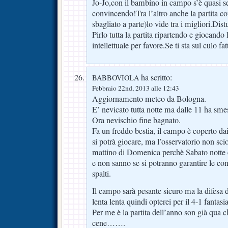
Jo-Jo,con il bambino in campo s’è quasi 
convincendo!Tra l’altro anche la partita co
sbagliato a parte)lo vide tra i migliori.Dis
Pirlo tutta la partita ripartendo e giocando
intellettuale per favore.Se ti sta sul culo fa
ha scritto:
BABBOVIOLA
Febbraio 22nd, 2013 alle 12:43
Aggiornamento meteo da Bologna.
E’ nevicato tutta notte ma dalle 11 ha sm
Ora nevischio fine bagnato.
Fa un freddo bestia, il campo è coperto dai
si potrà giocare, ma l’osservatorio non sciog
mattino di Domenica perchè Sabato notte è
e non sanno se si potranno garantire le con
spalti.
Il campo sarà pesante sicuro ma la difesa 
lenta lenta quindi opterei per il 4-1 fantasia
Per me è la partita dell’anno son già qua
cene…….