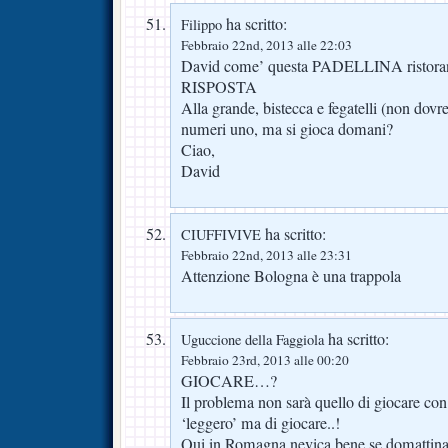
ha scritto:
Filippo
Febbraio 22nd, 2013 alle 22:03
David come’ questa PADELLINA ristorant
RISPOSTA
Alla grande, bistecca e fegatelli (non dov
numeri uno, ma si gioca domani?
Ciao,
David
ha scritto:
CIUFFIVIVE
Febbraio 22nd, 2013 alle 23:31
Attenzione Bologna è una trappola
ha scritto:
Uguccione della Faggiola
Febbraio 23rd, 2013 alle 00:20
GIOCARE…?
Il problema non sarà quello di giocare con
‘leggero’ ma di giocare..!
Qui in Romagna nevica bene,se domattina v