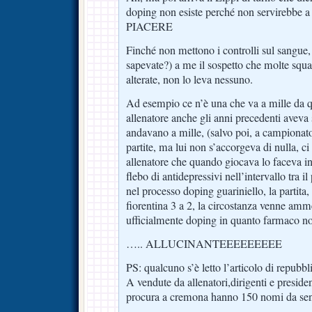
doping non esiste perché non servirebb
PIACERE
Finché non mettono i controlli sul sangue, 
sapevate?) a me il sospetto che molte squa
alterate, non lo leva nessuno.
Ad esempio ce n’è una che va a mille da qu
allenatore anche gli anni precedenti avev
andavano a mille, (salvo poi, a campionato 
partite, ma lui non s’accorgeva di nulla, c
allenatore che quando giocava lo faceva i
flebo di antidepressivi nell’intervallo tra 
nel processo doping guariniello, la partita
fiorentina 3 a 2, la circostanza venne am
ufficialmente doping in quanto farmaco no
….. ALLUCINANTEEEEEEEEE
PS: qualcuno s’è letto l’articolo di repubbli
A vendute da allenatori,dirigenti e preside
procura a cremona hanno 150 nomi da sen