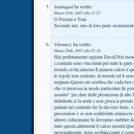
ha scritto:
Sambagard
Marzo 25th, 2007 alle 21:27
O Pazzini o Toni.
Secondo me, uno di loro parte sicurament
ha scritto:
Vibenna L
Marzo 26th, 2007 alle 07:18
Hai perfettamente ragione David.Nel mond
i contratti sono vincolanti per tutte le parti 
mondo civile,almeno.Il pianeta calcio é q
le regole non esistono, la morale ed il sen
neppure.Questo mi sembra che vada ben ol
che ci interessa in modo particolare.In ge
assunto” per dare delle prestazioni di alto 
deludente,si fa male e non gioca,si prende
pattuiti nel contratto.Se fa davvero bene, v
procuratore e se non soddisfatto minaccia 
altrove.Allucinante.Si dovranno stabilire d
tutto questo,altrimenti il calcio morirà.Que
personalmente, trovo agghiacciante é come 