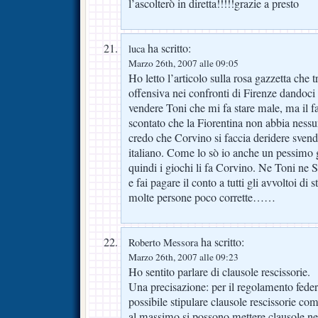
l’ascolterò in diretta!!!!!grazie a presto
ha scritto:
luca
Marzo 26th, 2007 alle 09:05
Ho letto l’articolo sulla rosa gazzetta che 
offensiva nei confronti di Firenze dandoci 
vendere Toni che mi fa stare male, ma il f
scontato che la Fiorentina non abbia ness
credo che Corvino si faccia deridere svend
italiano. Come lo sò io anche un pessimo g
quindi i giochi li fa Corvino. Ne Toni ne 
e fai pagare il conto a tutti gli avvoltoi di 
molte persone poco corrette……
ha scritto:
Roberto Messora
Marzo 26th, 2007 alle 09:23
Ho sentito parlare di clausole rescissorie.
Una precisazione: per il regolamento feder
possibile stipulare clausole rescissorie c
al massimo si possono mettere clausole nel 