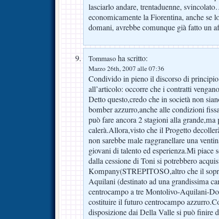
lasciarlo andare, trentaduenne, svincola
economicamente la Fiorentina, anche se lo
domani, avrebbe comunque già fatto un af
ha scritto:
Tommaso
Marzo 26th, 2007 alle 07:36
Condivido in pieno il discorso di principio 
all’articolo: occorre che i contratti vengano 
Detto questo,credo che in società non siano 
bomber azzurro,anche alle condizioni fiss
può fare ancora 2 stagioni alla grande,ma 
calerà.Allora,visto che il Progetto decolle
non sarebbe male raggranellare una ventin
giovani di talento ed esperienza.Mi piace s
dalla cessione di Toni si potrebbero acquis
Kompany(STREPITOSO,altro che il sopra
Aquilani (destinato ad una grandissima c
centrocampo a tre Montolivo-Aquilani-Do
costituire il futuro centrocampo azzurro.C
disposizione dai Della Valle si può finire 