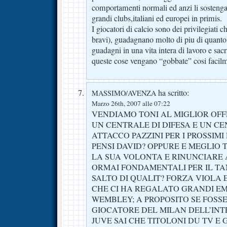
comportamenti normali ed anzi li sostengano
grandi clubs,italiani ed europei in primis.
I giocatori di calcio sono dei privilegiati c
bravi), guadagnano molto di piu di quanto
guadagni in una vita intera di lavoro e sac
queste cose vengano “gobbate” cosi facil
ha scritto:
MASSIMO/AVENZA
Marzo 26th, 2007 alle 07:22
VENDIAMO TONI AL MIGLIOR OF
UN CENTRALE DI DIFESA E UN CE
ATTACCO PAZZINI PER I PROSSIMI 
PENSI DAVID? OPPURE E MEGLIO
LA SUA VOLONTA E RINUNCIARE 
ORMAI FONDAMENTALI PER IL TA
SALTO DI QUALIT? FORZA VIOLA 
CHE CI HA REGALATO GRANDI EM
WEMBLEY; A PROPOSITO SE FOSS
GIOCATORE DEL MILAN DELL’INT
JUVE SAI CHE TITOLONI DU TV E