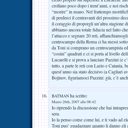
crollano poco dopo i trent’anni, e noi ris
“morire” in mano. Nel frattempo mortific
di perderci il centravanti del prossimo dec
il coraggio di proporgli un’altra stagione 
abbiamo ancora totale fiducia nel fatto ch
l’attacco e segnare 20 reti, affianchiamogli 
centrocampo della Roma ci ha messi sotto.
da Toni si comprano un centrocampista ed 
“cosini” quadrati e ci si porta al livello d
Lucarelli e si prova a lanciare Pazzini (e c
tutto, a parte le reti con Lazio e Catania, 
quest’anno sia stato decisivo (a Cagliari 
Bojinov, figuriamoci Pazzini: già, c’è anc
ha scritto:
BATMAN
Marzo 26th, 2007 alle 08:42
Io riprendo la discussione che hai intrapr
sera.
Io la penso come come lui, e ti vado ad el
Toni puo’ guadagnare quanto li danno gli a