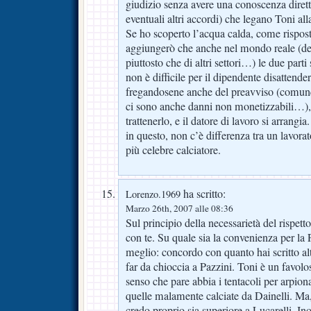
giudizio senza avere una conoscenza diretta
eventuali altri accordi) che legano Toni all
Se ho scoperto l’acqua calda, come rispos
aggiungerò che anche nel mondo reale (de
piuttosto che di altri settori…) le due par
non è difficile per il dipendente disattend
fregandosene anche del preavviso (comun
ci sono anche danni non monetizzabili…), 
trattenerlo, e il datore di lavoro si arrangia
in questo, non c’è differenza tra un lavor
più celebre calciatore.
ha scritto:
Lorenzo.1969
Marzo 26th, 2007 alle 08:36
Sul principio della necessarietà del rispett
con te. Su quale sia la convenienza per la 
meglio: concordo con quanto hai scritto alt
far da chioccia a Pazzini. Toni è un favolo
senso che pare abbia i tentacoli per arpion
quelle malamente calciate da Dainelli. Ma
credo proprio sia superiore a Lucarelli. Inol