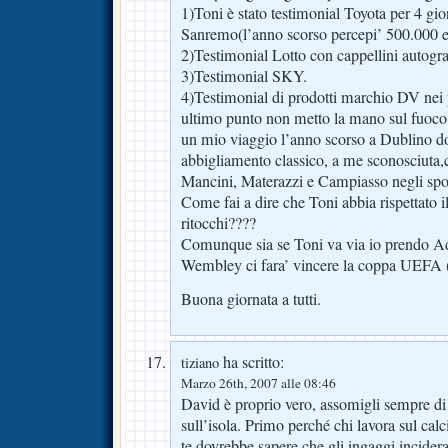
1)Toni è stato testimonial Toyota per 4 giorn
Sanremo(l’anno scorso percepi’ 500.000 eu
2)Testimonial Lotto con cappellini autograf
3)Testimonial SKY.
4)Testimonial di prodotti marchio DV nei p
ultimo punto non metto la mano sul fuoc
un mio viaggio l’anno scorso a Dublino d
abbigliamento classico, a me sconosciuta,
Mancini, Materazzi e Campiasso negli spog
Come fai a dire che Toni abbia rispettato i
ritocchi????
Comunque sia se Toni va via io prendo Adr
Wembley ci fara’ vincere la coppa UEFA (C
Buona giornata a tutti.
ha scritto:
tiziano
Marzo 26th, 2007 alle 08:46
David è proprio vero, assomigli sempre di
sull’isola. Primo perché chi lavora sul ca
te dovrebbe sapere che gli ingaggi incider