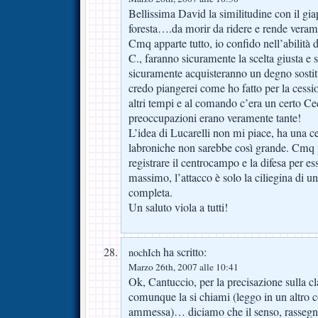
Bellissima David la similitudine con il gi
foresta….da morir da ridere e rende verame
Cmq apparte tutto, io confido nell’abilità 
C., faranno sicuramente la scelta giusta e 
sicuramente acquisteranno un degno sosti
credo piangerei come ho fatto per la cess
altri tempi e al comando c’era un certo Cec
preoccupazioni erano veramente tante!
L’idea di Lucarelli non mi piace, ha una ce
labroniche non sarebbe così grande. Cmq p
registrare il centrocampo e la difesa per es
massimo, l’attacco è solo la ciliegina di u
completa.
Un saluto viola a tutti!
ha scritto:
nochIch
Marzo 26th, 2007 alle 10:41
Ok, Cantuccio, per la precisazione sulla cl
comunque la si chiami (leggo in un altro
ammessa)… diciamo che il senso, rassegnat