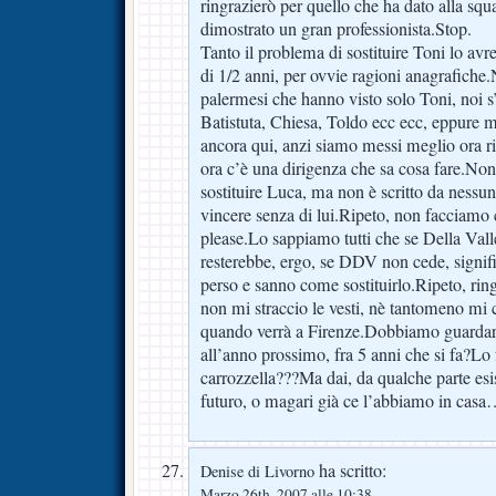
ringrazierò per quello che ha dato alla squa
dimostrato un gran professionista.Stop.
Tanto il problema di sostituire Toni lo av
di 1/2 anni, per ovvie ragioni anagrafich
palermesi che hanno visto solo Toni, noi s
Batistuta, Chiesa, Toldo ecc ecc, eppure m
ancora qui, anzi siamo messi meglio ora ri
ora c’è una dirigenza che sa cosa fare.Non 
sostituire Luca, ma non è scritto da nessu
vincere senza di lui.Ripeto, non facciamo
please.Lo sappiamo tutti che se Della Valle 
resterebbe, ergo, se DDV non cede, signifi
perso e sanno come sostituirlo.Ripeto, rin
non mi straccio le vesti, nè tantomeno mi c
quando verrà a Firenze.Dobbiamo guardar
all’anno prossimo, fra 5 anni che si fa?Lo
carrozzella???Ma dai, da qualche parte esis
futuro, o magari già ce l’abbiamo in 
ha scritto:
Denise di Livorno
Marzo 26th, 2007 alle 10:38