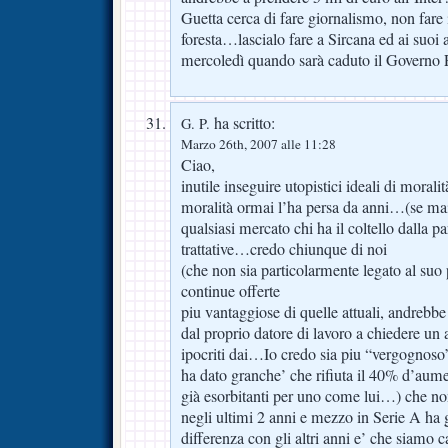
Guetta cerca di fare giornalismo, non fare 
foresta…lascialo fare a Sircana ed ai suoi 
mercoledì quando sarà caduto il Governo 
ha scritto:
G. P.
Marzo 26th, 2007 alle 11:28
Ciao,
inutile inseguire utopistici ideali di moral
moralità ormai l’ha persa da anni…(se ma
qualsiasi mercato chi ha il coltello dalla 
trattative…credo chiunque di noi
(che non sia particolarmente legato al suo 
continue offerte
piu vantaggiose di quelle attuali, andrebbe
dal proprio datore di lavoro a chiedere 
ipocriti dai…Io credo sia piu “vergognoso”
ha dato granche’ che rifiuta il 40% d’aumen
già esorbitanti per uno come lui…) che n
negli ultimi 2 anni e mezzo in Serie A ha
differenza con gli altri anni e’ che siamo c