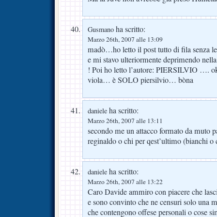
ha scritto:
Gusmano
Marzo 26th, 2007 alle 13:09
madò…ho letto il post tutto di fila senza l
e mi stavo ulteriormente deprimendo nella
! Poi ho letto l’autore: PIERSILVIO …. o
viola… è SOLO piersilvio… bòna
ha scritto:
daniele
Marzo 26th, 2007 alle 13:11
secondo me un attacco formato da muto pa
reginaldo o chi per qest’ultimo (bianchi o
ha scritto:
daniele
Marzo 26th, 2007 alle 13:22
Caro Davide ammiro con piacere che lasci
e sono convinto che ne censuri solo una mi
che contengono offese personali o cose sim