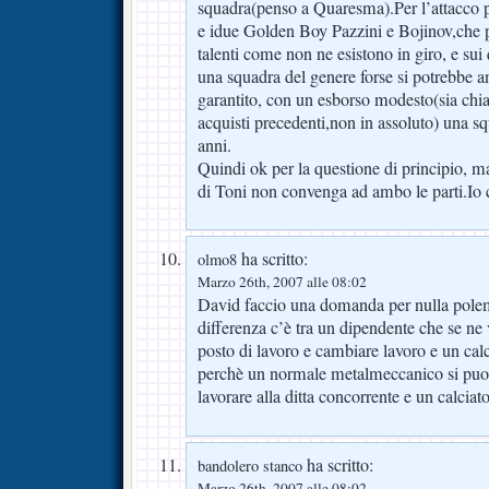
squadra(penso a Quaresma).Per l’attacco
e idue Golden Boy Pazzini e Bojinov,che 
talenti come non ne esistono in giro, e sui
una squadra del genere forse si potrebbe ant
garantito, con un esborso modesto(sia chia
acquisti precedenti,non in assoluto) una s
anni.
Quindi ok per la questione di principio, m
di Toni non convenga ad ambo le parti.Io c
ha scritto:
olmo8
Marzo 26th, 2007 alle 08:02
David faccio una domanda per nulla polem
differenza c’è tra un dipendente che se ne
posto di lavoro e cambiare lavoro e un cal
perchè un normale metalmeccanico si puo’ 
lavorare alla ditta concorrente e un calciato
ha scritto:
bandolero stanco
Marzo 26th, 2007 alle 08:02