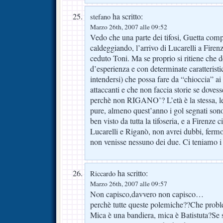
ha scritto:
stefano
Marzo 26th, 2007 alle 09:52
Vedo che una parte dei tifosi, Guetta comp
caldeggiando, l’arrivo di Lucarelli a Firen
ceduto Toni. Ma se proprio si ritiene che d
d’esperienza e con determinate caratteristic
intendersi) che possa fare da “chioccia” ai 
attaccanti e che non faccia storie se dovesse
perchè non RIGANO’? L’età è la stessa, le 
pure, almeno quest’anno i gol segnati sono
ben visto da tutta la tifoseria, e a Firenze 
Lucarelli e Riganò, non avrei dubbi, fermo
non venisse nessuno dei due. Ci teniamo i 
ha scritto:
Riccardo
Marzo 26th, 2007 alle 09:57
Non capisco,davvero non capisco…
perchè tutte queste polemiche??Che probl
Mica è una bandiera, mica è Batistuta?Se s