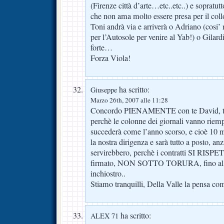
(Firenze città d’arte…etc..etc..) e sopratut
che non ama molto essere presa per il col
Toni andrà via e arriverà o Adriano (cosi’ 
per l’Autosole per venire al Yab!) o Gilard
forte…
Forza Viola!
ha scritto:
Giuseppe
Marzo 26th, 2007 alle 11:28
Concordo PIENAMENTE con te David, tutta
perchè le colonne dei giornali vanno rie
succederà come l’anno scorso, e cioè 10 m
la nostra dirigenza e sarà tutto a posto, a
servirebbero, perchè i contratti SI RISP
firmato, NON SOTTO TORURA, fino al 200
inchiostro..
Stiamo tranquilli, Della Valle la pensa co
ha scritto:
ALEX 71