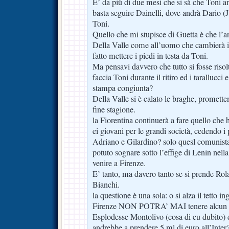
E’ da più di due mesi che si sà che Toni a
basta seguire Dainelli, dove andrà Dario (J
Toni.
Quello che mi stupisce di Guetta è che l’
Della Valle come all’uomo che cambierà il 
fatto mettere i piedi in testa da Toni.
Ma pensavi davvero che tutto si fosse risol
faccia Toni durante il ritiro ed i tarallucci
stampa congiunta?
Della Valle si è calato le braghe, promette
fine stagione.
la Fiorentina continuerà a fare quello che 
ei giovani per le grandi società, cedendo i 
Adriano e Gilardino? solo quesl comunista 
potuto sognare sotto l’effige di Lenin nell
venire a Firenze.
E’ tanto, ma davero tanto se si prende Ro
Bianchi.
la questione è una sola: o si alza il tetto i
Firenze NON POTRA’ MAI tenere alcun 
Esplodesse Montolivo (cosa di cu dubito) 
andrebbe a prendere 5 ml di euro all’Inter