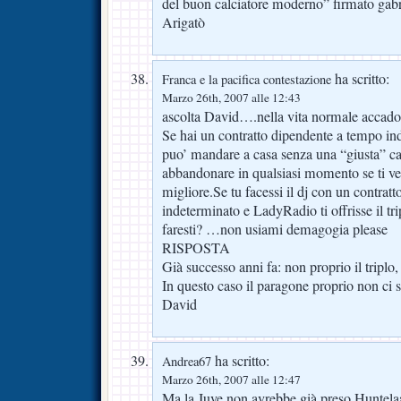
del buon calciatore moderno” firmato gabr
Arigatò
ha scritto:
Franca e la pacifica contestazione
Marzo 26th, 2007 alle 12:43
ascolta David….nella vita normale accadon
Se hai un contratto dipendente a tempo ind
puo’ mandare a casa senza una “giusta” ca
abbandonare in qualsiasi momento se ti ve
migliore.Se tu facessi il dj con un contrat
indeterminato e LadyRadio ti offrisse il tri
faresti? …non usiami demagogia please
RISPOSTA
Già successo anni fa: non proprio il triplo
In questo caso il paragone proprio non ci s
David
ha scritto:
Andrea67
Marzo 26th, 2007 alle 12:47
Ma la Juve non avrebbe già preso Huntela