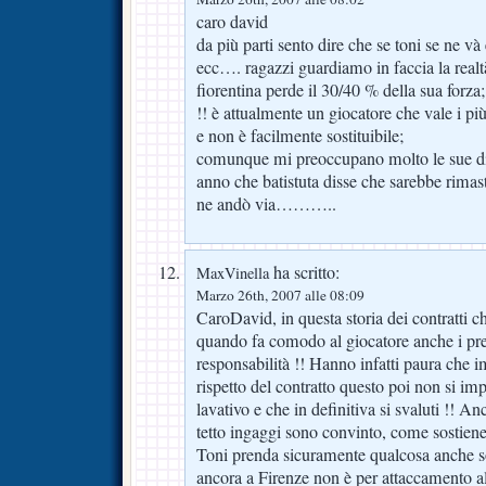
caro david
da più parti sento dire che se toni se ne và 
ecc…. ragazzi guardiamo in faccia la realtà
fiorentina perde il 30/40 % della sua forza;
!! è attualmente un giocatore che vale i pi
e non è facilmente sostituibile;
comunque mi preoccupano molto le sue dic
anno che batistuta disse che sarebbe rimast
ne andò via………..
ha scritto:
MaxVinella
Marzo 26th, 2007 alle 08:09
CaroDavid, in questa storia dei contratti c
quando fa comodo al giocatore anche i pre
responsabilità !! Hanno infatti paura che 
rispetto del contratto questo poi non si im
lavativo e che in definitiva si svaluti !! An
tetto ingaggi sono convinto, come sostien
Toni prenda sicuramente qualcosa anche s
ancora a Firenze non è per attaccamento a