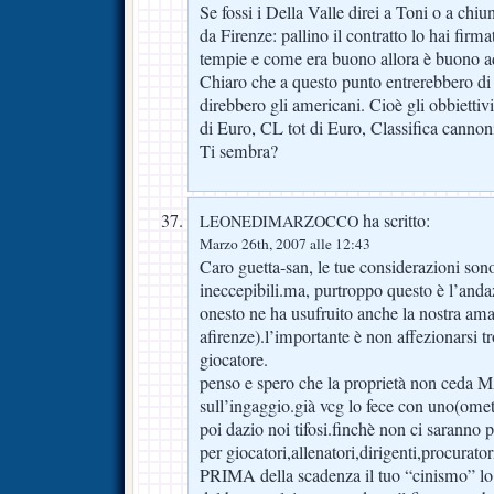
Se fossi i Della Valle direi a Toni o a chiu
da Firenze: pallino il contratto lo hai firma
tempie e come era buono allora è buono ade
Chiaro che a questo punto entrerebbero d
direbbero gli americani. Cioè gli obbiettiv
di Euro, CL tot di Euro, Classifica cannoni
Ti sembra?
ha scritto:
LEONEDIMARZOCCO
Marzo 26th, 2007 alle 12:43
Caro guetta-san, le tue considerazioni son
ineccepibili.ma, purtroppo questo è l’anda
onesto ne ha usufruito anche la nostra amat
afirenze).l’importante è non affezionarsi t
giocatore.
penso e spero che la proprietà non ceda M
sull’ingaggio.già vcg lo fece con uno(o
poi dazio noi tifosi.finchè non ci saranno 
per giocatori,allenatori,dirigenti,procurato
PRIMA della scadenza il tuo “cinismo” lo tr