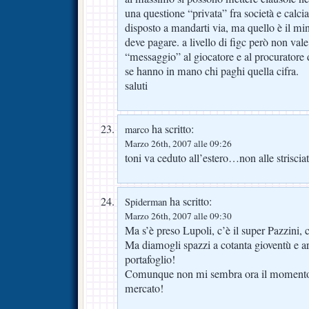
una questione “privata” fra società e calci
disposto a mandarti via, ma quello è il m
deve pagare. a livello di figc però non val
“messaggio” al giocatore e al procuratore di
se hanno in mano chi paghi quella cifra.
saluti
ha scritto:
marco
Marzo 26th, 2007 alle 09:26
toni va ceduto all’estero…non alle strisci
ha scritto:
Spiderman
Marzo 26th, 2007 alle 09:30
Ma s’è preso Lupoli, c’è il super Pazzini, c
Ma diamogli spazzi a cotanta gioventù e ar
portafoglio!
Comunque non mi sembra ora il momento a
mercato!