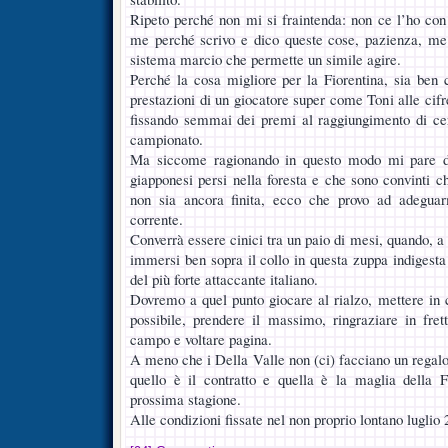
Ripeto perché non mi si fraintenda: non ce l’ho con 
me perché scrivo e dico queste cose, pazienza, me
sistema marcio che permette un simile agire.
Perché la cosa migliore per la Fiorentina, sia ben c
prestazioni di un giocatore super come Toni alle cifre
fissando semmai dei premi al raggiungimento di certi
campionato.
Ma siccome ragionando in questo modo mi pare di
giapponesi persi nella foresta e che sono convinti 
non sia ancora finita, ecco che provo ad adeguar
corrente.
Converrà essere cinici tra un paio di mesi, quando, a 
immersi ben sopra il collo in questa zuppa indigesta
del più forte attaccante italiano.
Dovremo a quel punto giocare al rialzo, mettere in 
possibile, prendere il massimo, ringraziare in fret
campo e voltare pagina.
A meno che i Della Valle non (ci) facciano un regalo
quello è il contratto e quella è la maglia della F
prossima stagione.
Alle condizioni fissate nel non proprio lontano luglio 