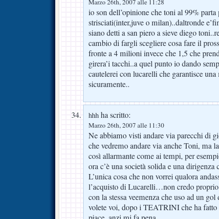
Marzo 26th, 2007 alle 11:28
io son dell’opinione che toni al 99% parta pe
strisciati(inter,juve o milan)..daltronde e’f
siano detti a san piero a sieve diego toni..
cambio di fargli scegliere cosa fare il pro
fronte a 4 milioni invece che 1,5 che prende
girera’i tacchi..a quel punto io dando semp
cautelerei con lucarelli che garantisce una
sicuramente..
ha scritto:
hhh
Marzo 26th, 2007 alle 11:30
Ne abbiamo visti andare via parecchi di gi
che vedremo andare via anche Toni, ma la
così allarmante come ai tempi, per esempio,
ora c’è una società solida e una dirigenza 
L’unica cosa che non vorrei qualora andas
l’acquisto di Lucarelli…non credo proprio 
con la stessa veemenza che uso ad un gol d
volete voi, dopo i TEATRINI che ha fatto in
piace, anzi mi fa pena