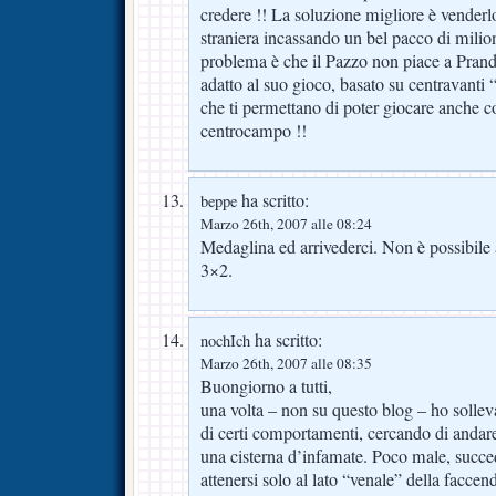
credere !! La soluzione migliore è venderl
straniera incassando un bel pacco di milion
problema è che il Pazzo non piace a Prande
adatto al suo gioco, basato su centravanti “
che ti permettano di poter giocare anche co
centrocampo !!
ha scritto:
beppe
Marzo 26th, 2007 alle 08:24
Medaglina ed arrivederci. Non è possibile
3×2.
ha scritto:
nochIch
Marzo 26th, 2007 alle 08:35
Buongiorno a tutti,
una volta – non su questo blog – ho solleva
di certi comportamenti, cercando di andare
una cisterna d’infamate. Poco male, succ
attenersi solo al lato “venale” della facce