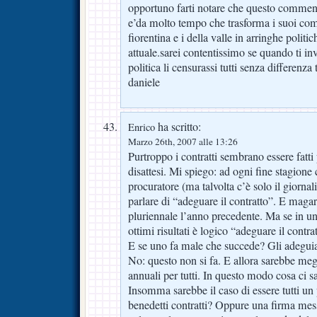
opportuno farti notare che questo commenta
e’da molto tempo che trasforma i suoi com
fiorentina e i della valle in arringhe politi
attuale.sarei contentissimo se quando ti i
politica li censurassi tutti senza differenza t
daniele
ha scritto:
Enrico
Marzo 26th, 2007 alle 13:26
Purtroppo i contratti sembrano essere fat
disattesi. Mi spiego: ad ogni fine stagione 
procuratore (ma talvolta c’è solo il giorna
parlare di “adeguare il contratto”. E magari 
pluriennale l’anno precedente. Ma se in u
ottimi risultati è logico “adeguare il contr
E se uno fa male che succede? Gli adeguiam
No: questo non si fa. E allora sarebbe megl
annuali per tutti. In questo modo cosa ci s
Insomma sarebbe il caso di essere tutti un p
benedetti contratti? Oppure una firma mes