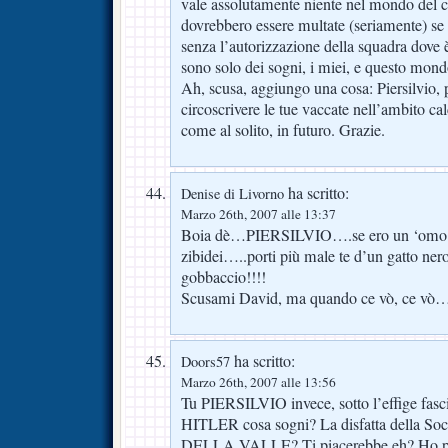
vale assolutamente niente nel mondo del ca
dovrebbero essere multate (seriamente) se
senza l’autorizzazione della squadra dove è
sono solo dei sogni, i miei, e questo mond
Ah, scusa, aggiungo una cosa: Piersilvio, p
circoscrivere le tue vaccate nell’ambito cal
come al solito, in futuro. Grazie.
ha scritto:
Denise di Livorno
Marzo 26th, 2007 alle 13:37
Boia dè…PIERSILVIO….se ero un ‘omo mi
zibidei…..porti più male te d’un gatto ne
gobbaccio!!!!
Scusami David, ma quando ce vò, ce vò…
ha scritto:
Doors57
Marzo 26th, 2007 alle 13:56
Tu PIERSILVIO invece, sotto l’effige fa
HITLER cosa sogni? La disfatta della Soci
DELLA VALLE? Ti piacerebbe eh? Ho pau