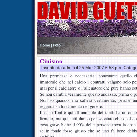
Home |
Foto
Cinismo
Inserito da admin il 25 Mar 2007 6:58 pm. Catego
Una premessa è necessaria: nonostante quello ch
immorale che nel calcio i contratti valgano solo per
mai per il calciatore o l’allenatore che pure hanno sot
Se non cambia veramente questo andazzo, prima o poi 
Non so quando, ma salterà certamente, perché u
reggersi su fondamenta del genere.
Il caso Toni è quindi uno solo dei tanti: ha un cont
firmato, ma qui tutti danno per scontato che quel con
cosa grave è che il 90% delle persone trova la cos
se in fondo fosse giusto che se uno fa bene debb
stabilito.