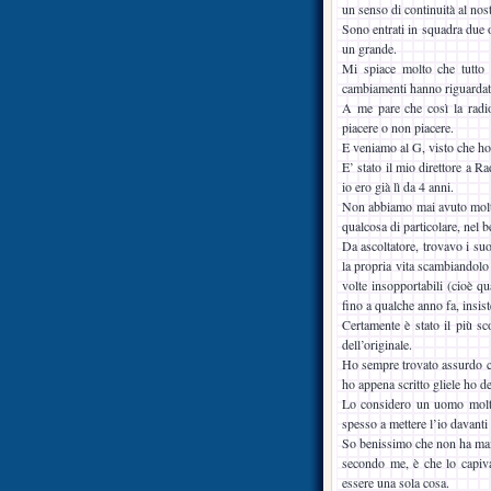
un senso di continuità al nos
Sono entrati in squadra due o
un grande.
Mi spiace molto che tutto 
cambiamenti hanno riguardato
A me pare che così la radi
piacere o non piacere.
E veniamo al G, visto che ho
E’ stato il mio direttore a 
io ero già lì da 4 anni.
Non abbiamo mai avuto molti c
qualcosa di particolare, nel b
Da ascoltatore, trovavo i su
la propria vita scambiandolo 
volte insopportabili (cioè q
fino a qualche anno fa, insis
Certamente è stato il più sc
dell’originale.
Ho sempre trovato assurdo ch
ho appena scritto gliele ho d
Lo considero un uomo molto i
spesso a mettere l’io davanti 
So benissimo che non ha mai s
secondo me, è che lo capiva
essere una sola cosa.