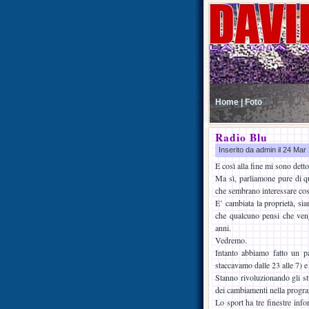
Home |
Foto
Radio Blu
Inserito da admin il 24 Ma
E così alla fine mi sono dett
Ma sì, parliamone pure di q
che sembrano interessare così
E’ cambiata la proprietà, si
che qualcuno pensi che venga
anni.
Vedremo.
Intanto abbiamo fatto un p
staccavamo dalle 23 alle 7) e
Stanno rivoluzionando gli stu
dei cambiamenti nella progr
Lo sport ha tre finestre inf