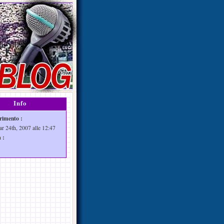
Info
rimento :
ar 24th, 2007 alle 12:47
 :