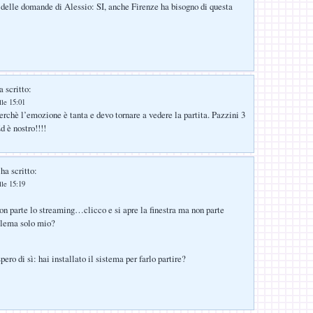
a delle domande di Alessio: SI, anche Firenze ha bisogno di questa
 scritto:
lle 15:01
erchè l’emozione è tanta e devo tornare a vedere la partita. Pazzini 3
d è nostro!!!!
ha scritto:
lle 15:19
n parte lo streaming…clicco e si apre la finestra ma non parte
lema solo mio?
pero di sì: hai installato il sistema per farlo partire?