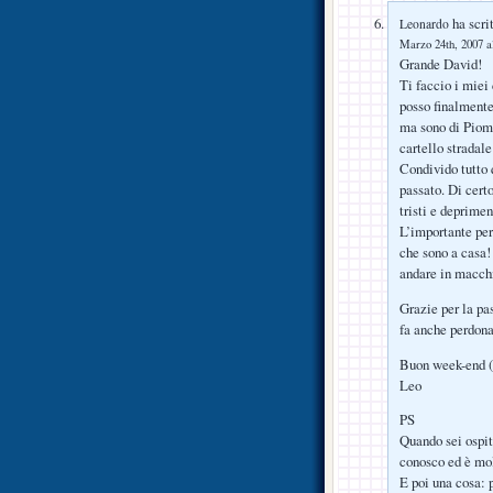
ha scrit
Leonardo
Marzo 24th, 2007 a
Grande David!
Ti faccio i miei
posso finalmente
ma sono di Piomb
cartello stradale
Condivido tutto 
passato. Di cert
tristi e deprime
L’importante per
che sono a casa!
andare in macchi
Grazie per la pa
fa anche perdona
Buon week-end (v
Leo
PS
Quando sei ospit
conosco ed è mol
E poi una cosa: 