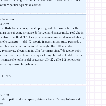
la tolleranza per gli altri il “G” che dice le “parolacce” e da “noia
o tifare per una squarda di calcio?
ha scritto:
ar
lle 14:40
zitutto ti faccio i complimenti per il grande lavoro che fate sulla
manna per chi come me non è di firenze. mi dispiace molto però che in
mento ci rimetta il “G”, forse perchè sono un suo assiduo ascoltatore (
 me lo permette…) dal ’93. proprio in questi giorni stavo pensando a
o il lavoro che fate sulla fiorentina negli ultimi 10 anni, dai tre
 propinavate alcuni anni fa, alla “settmana piena” di adesso. poi ti
 una cosa: tempo fa scrivesti qui sul blog che radio blu dal mese di
trasmesso le repliche del pentasport alle 22 e alle 2 di notte, a che
to? ti ringrazio anticipatamente.
TE COSI’!
lle 14:40
do i ripetitori si sono spenti, siete stati unici! Vi voglio bene e vi
tto.