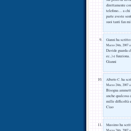
direttamente con
telefono… a chi 
parte aveste sen
suoi tanti fan mi
ha scritto
Gianni
Marzo 24th, 2007 a
Davide guarda ch
ec..) e funziona
Gianni
ha scri
Alberto C.
Marzo 24th, 2007 a
Bisogna ammetter
anche qualcosa d
mille difficoltà
Ciao
ha scrit
Massimo
Marzo 24th, 2007 a