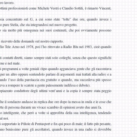
tro lavoro.
ttimi professionisti come Michele Vestri e Claudio Sottili, è rimasto Vincent,
sia concentrato sul G, a cui sono state “tolte” due ore, quando invece i
 pure Stella, che sta integrandosi nel nuovo progetto.
o sia molto più omogenea nei suoi contenuti, che poi ovviamente possono
 ricevuto delle domande sul nostro rapporto.
Radio Tele Arno nel 1978, poi l’ho ritrovato a Radio Blu nel 1983, cioè quando
ontatti diretti, siamo sempre stati solo colleghi, senza che questo significhi
ene e nel male.
oi programmi a volte geniali (tipo quando agganciava gente che gli raccontava
per un altro oppure sentendolo parlare di argomenti mai trattati alla radio) e a
uando l’uso della parolaccia era gratuito o quando, ma succedeva più spesso
teva a rompere le scatole a gente palesemente indifesa e debole).
opiazzato conduttore degli ultimi vent’anni e la copia è sempre stata peggio
e il sondazzo andasse in replica due ore dopo la messa in onda e le cose che
ette di persona durante un vivace scambio di opinioni avuto due anni fa.
ntelligente, che però a volte si approfitta della sua intelligenza, tendendo
al noi.
opportato le Pillole di Pentasport e fin qui poco di male; il fatto più pesante,
no benissimo pure gli ascoltatori, quando invece in una radio si dovrebbe