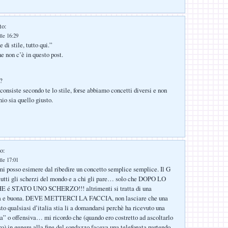
to:
lle 16:29
 di stile, tutto qui.”
e non c’è in questo post.
?
consiste secondo te lo stile, forse abbiamo concetti diversi e non
io sia quello giusto.
o:
lle 17:01
i posso esimere dal ribedire un concetto semplice semplice. Il G
tutti gli scherzi del mondo e a chi gli pare… solo che DOPO LO
é STATO UNO SCHERZO!!! altrimenti si tratta di una
lla e buona. DEVE METTERCI LA FACCIA, non lasciare che una
to qualsiasi d’italia stia li a domandarsi perchè ha ricevuto una
na” o offensiva… mi ricordo che (quando ero costretto ad ascoltarlo
ro) in genere alla fine del sondazzo faceva una telefonata partendo