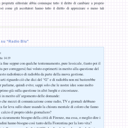
proprietà editoriale abbia comunque tutto il diritto di cambiare a proprio
sì come gli ascoltatori hanno tutto il diritto di apprezzare o meno tali
su “Radio Blu”
:
lle 14:19
a fine seppur con qualche tentennamento, pure lessicale, (tanto poi il
ta per correggersi) hai voluto esprimerti in merito alla questione del
esto radiofonico di radioblu da parte della nuova gestione.
carti riguardo ciò che dici del “G” e di radioblu non mi basterebbe
r parlarne, quindi evito; sappi solo che le nostre idee sono molto
primo già sulla questione in altri luoghi e circostanze.
i in merito all’argomento delle domande:
to che mezzi di comunicazione come radio, TV e giornali debbano
za far leva sullo share usando la chisura mentale di coloro che fanno
 calcio il proprio idolo giornaliero?
ha sicuramente bisogno della città di Firenze, ma essa, o meglio dire i
adini hanno bisogno così tanto della Fiorentina per la loro vita?