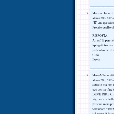
ha scrit
Massimo
Marzo 24th, 2007 a
“E’ una questione
Proprio quello ch
RISPOSTA
Ah no? E perché
Spiegati in cosa 
pretendo che il m
Ciao,
David
ha scritt
MarcoM
Marzo 24th, 2007 a
scusate ma non m
può per me fare 
DEVE DIRE CHE 
vigliaccata be
persona in un pos
telefonata “stra
sul posto di lavo