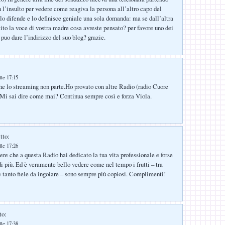
 l’insulto per vedere come reagiva la persona all’altro capo del
lo difende e lo definisce geniale una sola domanda: ma se dall’altra
tito la voce di vostra madre cosa avreste pensato? per favore uno dei
 puo dare l’indirizzo del suo blog? grazie.
:
lle 17:15
e lo streaming non parte.Ho provato con altre Radio (radio Cuore
. Mi sai dire come mai? Continua sempre così e forza Viola.
tto:
lle 17:26
e che a questa Radio hai dedicato la tua vita professionale e forse
i più. Ed è veramente bello vedere come nel tempo i frutti – tra
 e tanto fiele da ingoiare – sono sempre più copiosi. Complimenti!
to:
lle 17:38