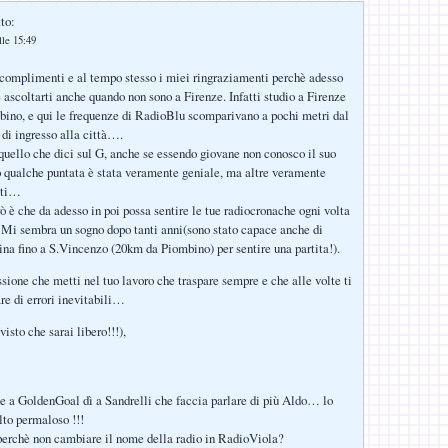
to:
lle 15:49
 complimenti e al tempo stesso i miei ringraziamenti perchè adesso
 ascoltarti anche quando non sono a Firenze. Infatti studio a Firenze
ino, e qui le frequenze di RadioBlu scomparivano a pochi metri dal
 di ingresso alla città….
quello che dici sul G, anche se essendo giovane non conosco il suo
o qualche puntata è stata veramente geniale, ma altre veramente
nti…
ò è che da adesso in poi possa sentire le tue radiocronache ogni volta
 Mi sembra un sogno dopo tanti anni(sono stato capace anche di
na fino a S.Vincenzo (20km da Piombino) per sentire una partita!).
ssione che metti nel tuo lavoro che traspare sempre e che alle volte ti
re di errori inevitabili…
isto che sarai libero!!!),
e a GoldenGoal dì a Sandrelli che faccia parlare di più Aldo… lo
to permaloso !!!
perchè non cambiare il nome della radio in RadioViola?