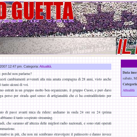
r 2007 12:47 pm. Categoria:
Attualità
.
Data inse
o: perché non parlarne?
sabato, M
uesti cambiamenti avvenuti alla mia amata compagna di 28 anni, visto anche
Categoria
 tanto alcuni di voi.
amo entrati in un gruppo molto ben organizzato, il gruppo Cuore, e può darsi
Attualità
 perso per strada quel senso di artigianalità che ci ha contraddistinto per
aio di passi avanti mica da ridere: andiamo in onda 24 ore su 24 (prima
 abbiamo il tanto sospirato streaming.
di, che saranno all’altezza delle migliori radio nazionali, e sono stati operati
ammazione.
ormative in più, che non mi sembrano stravolgere il palinsesto e danno invece