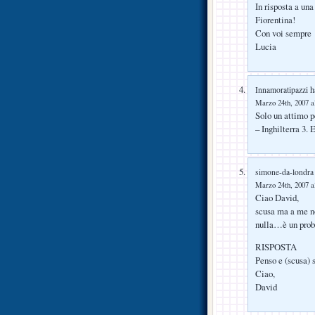
In risposta a un
Fiorentina!
Con voi sempre
Lucia
ha
Innamoratipazzi
Marzo 24th, 2007 a
Solo un attimo p
– Inghilterra 3. E
simone-da-londra
Marzo 24th, 2007 a
Ciao David,
scusa ma a me no
nulla…è un prob
RISPOSTA
Penso e (scusa) s
Ciao,
David