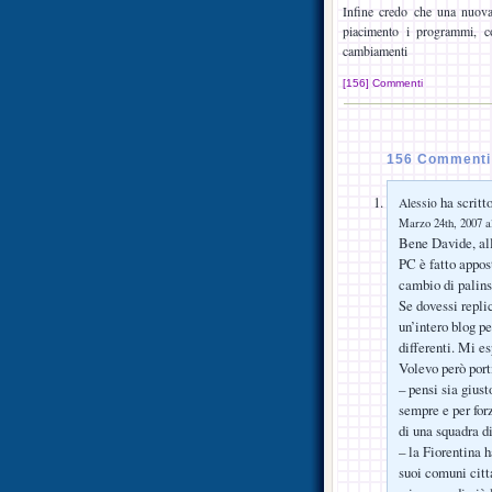
Infine credo che una nuova 
piacimento i programmi, co
cambiamenti
[156] Commenti
156 Commenti 
ha scritto
Alessio
Marzo 24th, 2007 a
Bene Davide, all
PC è fatto appos
cambio di palins
Se dovessi repli
un’intero blog pe
differenti. Mi es
Volevo però port
– pensi sia gius
sempre e per for
di una squadra di
– la Fiorentina 
suoi comuni citt