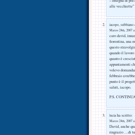
– insegna di più 
alle vecchiette” 
iacopo, subbiano 
Marzo 24th, 2007 a
caro david, innan
fiorentina, una 
questo stravolgi
quando il lavoro
quanto è cresciut
appuntamenti che
volevo domandare
febbraio avrebbe 
punto è il proget
saluti, iacopo.
P.S. CONTINUA
ha scritto:
lucia
Marzo 24th, 2007 a
David, anche quan
ringrazio …di tu