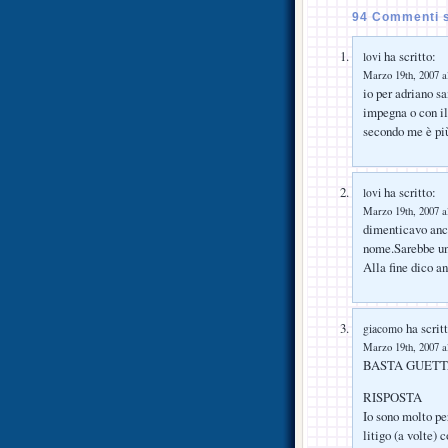
94 Commenti s
ha scritto:
lovi
Marzo 19th, 2007 a
io per adriano s
impegna o con il
secondo me è più
ha scritto:
lovi
Marzo 19th, 2007 a
dimenticavo anch
nome.Sarebbe un
Alla fine dico a
ha scritt
giacomo
Marzo 19th, 2007 a
BASTA GUETTA! li
RISPOSTA
Io sono molto pe
litigo (a volte)