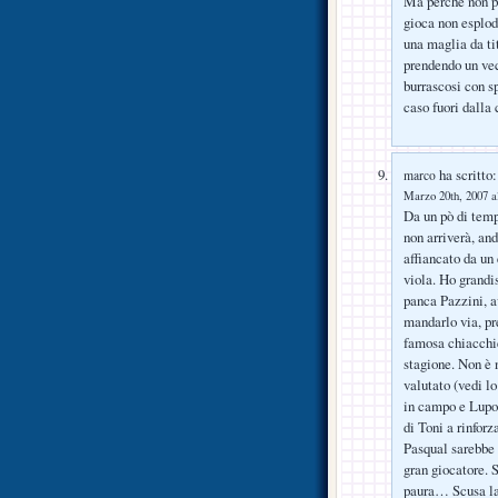
Ma perchè non pu
gioca non esplod
una maglia da ti
prendendo un vec
burrascosi con s
caso fuori dalla
ha scritto:
marco
Marzo 20th, 2007 a
Da un pò di temp
non arriverà, an
affiancato da un 
viola. Ho grandi
panca Pazzini, a
mandarlo via, pr
famosa chiacchie
stagione. Non è 
valutato (vedi l
in campo e Lupol
di Toni a rinforz
Pasqual sarebbe 
gran giocatore. 
paura… Scusa la