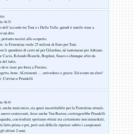
tto:
lle 08:35
 dell’accordo tra Toni e i Della Valle, quindi è inutile stare a
o un dito.
 pertanto uscirei allo scoperto.
e: la Fiorentina vuole 25 milioni di Euro per Toni.
n li spenderei di certo né per Gilardino, né tantomeno per Adriano.
re Cacia, Rolando Bianchi, Bogdani, Suazo o chiunque altro da
 del tutto.
 deve stare per forza a Firenze.
ogetto, bene. ALtrimenti … arrivederci e grazie. Ed avanti un altro!
i: Corvino e Prandelli
:
lle 08:45
, anche malconcio, sia quasi insostituibile per la Fiorentina attuale.
 nuovo centravanti, fosse anche Van Basten, costringerebbe Prandelli
 squadra, con risultati speriamo ottimi ma certamente non immediati.
 fatto prima o poi, però sarà difficile ripetere subito i campionati
i ultimi 2 anni.