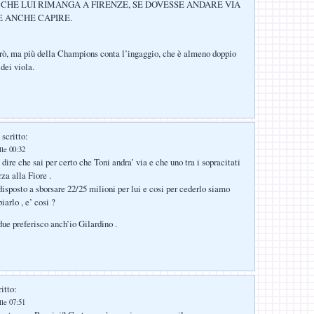
CHE LUI RIMANGA A FIRENZE, SE DOVESSE ANDARE VIA
E ANCHE CAPIRE.
rò, ma più della Champions conta l’ingaggio, che è almeno doppio
 dei viola.
scritto:
lle 00:32
 dire che sai per certo che Toni andra’ via e che uno tra i sopracitati
rza alla Fiore .
disposto a sborsare 22/25 milioni per lui e cosi per cederlo siamo
iarlo , e’ cosi ?
ue preferisco anch’io Gilardino .
itto:
lle 07:51