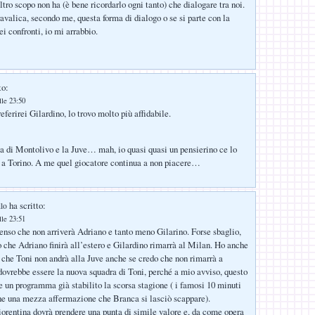
ltro scopo non ha (è bene ricordarlo ogni tanto) che dialogare tra noi.
ravalica, secondo me, questa forma di dialogo o se si parte con la
i confronti, io mi arrabbio.
to:
lle 23:50
eferirei Gilardino, lo trovo molto più affidabile.
zia di Montolivo e la Juve… mah, io quasi quasi un pensierino ce lo
 a Torino. A me quel giocatore continua a non piacere…
ha scritto:
llo
lle 23:51
enso che non arriverà Adriano e tanto meno Gilarino. Forse sbaglio,
o che Adriano finirà all’estero e Gilardino rimarrà al Milan. Ho anche
 che Toni non andrà alla Juve anche se credo che non rimarrà a
 dovrebbe essere la nuova squadra di Toni, perché a mio avviso, questo
e un programma già stabilito la scorsa stagione ( i famosi 10 minuti
e una mezza affermazione che Branca si lasciò scappare).
iorentina dovrà prendere una punta di simile valore e, da come opera