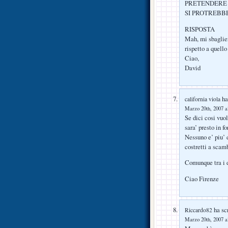
PRETENDERE 
SI PROTREBB
RISPOSTA
Mah, mi sbaglie
rispetto a quello
Ciao,
David
ha 
california viola
Marzo 20th, 2007 a
Se dici cosi vuol
sara’ presto in fo
Nessuno e’ piu’ 
costretti a scamb
Comunque tra i d
Ciao Firenze
ha scr
Riccardo82
Marzo 20th, 2007 a