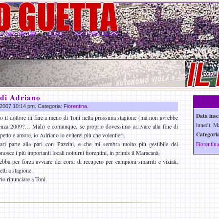
 di Adriano
r 2007 10:14 pm. Categoria:
Fiorentina
.
Data inse
o il dottore di fare a meno di Toni nella prossima stagione (ma non avrebbe
lunedì, M
denza 2009?… Mah) e comunque, se proprio dovessimo arrivare alla fine di
Categoria
petto e amore, io Adriano lo eviterei più che volentieri.
ri parte alla pari con Pazzini, e che mi sembra molto più gestibile del
Fiorentina
onosce i più importanti locali notturni fiorentini, in primis il Maracanà.
bba per forza avviare dei corsi di recupero per campioni smarriti e viziati,
tti a stagione.
rio rinunciare a Toni.