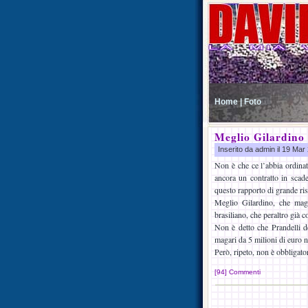
Home |
Foto
Meglio Gilardino
Inserito da admin il 19 Ma
Non è che ce l’abbia ordinat
ancora un contratto in sca
questo rapporto di grande ris
Meglio Gilardino, che maga
brasiliano, che peraltro già c
Non è detto che Prandelli de
magari da 5 milioni di euro ne
Però, ripeto, non è obbligato
[94] Commenti