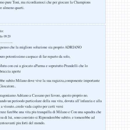
mo pure Toni, ma ricordiamoci che per giocare la Champions
re almeno quarti.
to:
lle 09:20
mo………..
a penso che la migliore soluzione sia proprio ADRIANO
uro potentissimo caopace di far reparto da solo,
utu con cui a giocato aParma e sopratutto Prandelli che lo
braccia aperte
ebbe subito Milano dove vive la sua ragazza,componente importante
 Giocatore..
agoniamo Adriano a Cassano per favore, questo proprio no.
ando un perioodo particolare della sua vita, dovuta all’infanzia e alla
e a vissuto..credo vada capito per certi versi
ze farebbe una vita piu tranquilla di Milano e Con una squadra che
 su di lui, sono convinto si Riprenderebbe subito. e tornerebbe ad
entoavanti piu forti del mondo.