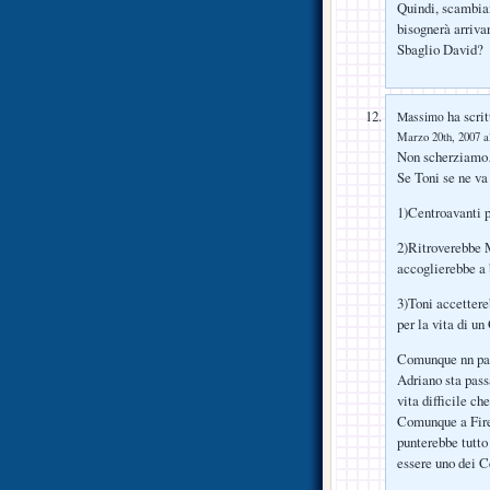
Quindi, scambia
bisognerà arriva
Sbaglio David?
ha scrit
Massimo
Marzo 20th, 2007 a
Non scherzia
Se Toni se ne v
1)Centroavanti p
2)Ritroverebbe M
accoglierebbe a 
3)Toni accetter
per la vita di un
Comunque nn par
Adriano sta pass
vita difficile ch
Comunque a Firen
punterebbe tutto
essere uno dei C