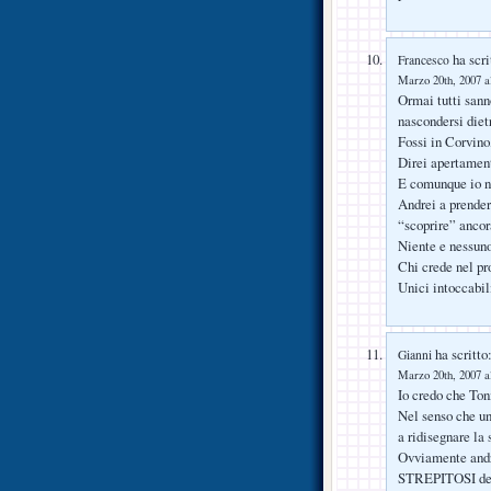
ha scri
Francesco
Marzo 20th, 2007 a
Ormai tutti sanno
nascondersi dietr
Fossi in Corvino,
Direi apertament
E comunque io no
Andrei a prende
“scoprire” ancora
Niente e nessuno
Chi crede nel pr
Unici intoccabil
ha scritto
Gianni
Marzo 20th, 2007 a
Io credo che Toni
Nel senso che un
a ridisegnare la
Ovviamente andrà
STREPITOSI degl