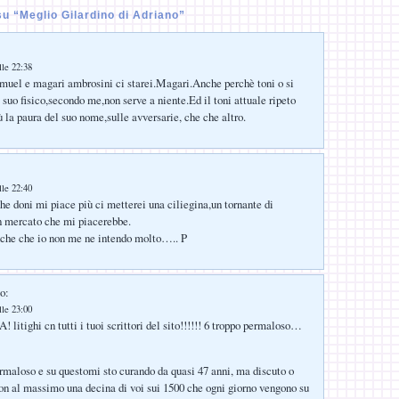
u “Meglio Gilardino di Adriano”
lle 22:38
amuel e magari ambrosini ci starei.Magari.Anche perchè toni o si
 suo fisico,secondo me,non serve a niente.Ed il toni attuale ripeto
 la paura del suo nome,sulle avversarie, che che altro.
lle 22:40
e doni mi piace più ci metterei una ciliegina,un tornante di
 mercato che mi piacerebbe.
nche che io non me ne intendo molto….. P
o:
lle 23:00
tighi cn tutti i tuoi scrittori del sito!!!!!! 6 troppo permaloso…
rmaloso e su questomi sto curando da quasi 47 anni, ma discuto o
 con al massimo una decina di voi sui 1500 che ogni giorno vengono su