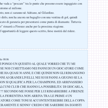
he vada a “pescare” tra le punte che possono essere ingaggiate con
intorno al milione.
nto, non ci saranno nè Adriano, né Gilardino.
e dirlo, non ha ancora un bagaglio con una ventina di gol, quindi
icato di garanzia per presentarsi come punta di diamante. Tuttavia
” rimarrà a Firenze anche per la prossima stagione.
’opportunità di leggere questo scritto, forse morirà dal ridere.
lle 00:06
TI PONGO UN QUESITO AL QUALE VORREI CHE TU MI
 SE NOI CI METTIAMO NEI PANNI DI UN GIOCATORE COME
HE HA QUASI 30 ANNI, E CHE QUINDI NON GLI RIMANGONO
NNI AI GRANDI LIVELLI, NEI SUOI PANNI A GIUGNO SE LA
NON SI QUALIFICA PER LA CHAMPIONS, ED ARRIVASSERO
LCUNI CLUB CHE HANNO LA POSSIBILITA’ DI GIOCARLA,
??? SECONDO ME FOSSE PER LUI RIMARREBBE A FIRENZE
 LA FIORENTINA NON ARRIVA TRA LE PRIME 4 UN
ATORE COME TONI SI ACCONTENTEREBBE DELLA COPPA
CERAMENTE E SENNO’ CREDO CHE SAREBBE DA EGOISTI