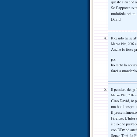
questo sito che a
Se l’approccio t
malafede nei mie
David
ha scrit
Riccardo
Marzo 19th, 2007 a
Anche io forse pr
p.s.
ho letto la noti
farei a mandarlo
Il pensiero del gri
Marzo 19th, 2007 a
Ciao David, io p
ma ho il sospett
il presentimento
Firenze. L’Inter
è ciò che preved
con DDv ed anch
Senza Toni, la F