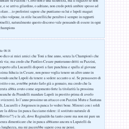
ntare su Pazzini? Certo non è una sicurezza, ma il ragazzo se non
e, e se arriva gilardino, o adriano, non credo potrà ambire spesso ad
tolare…io preferirei sapere che puntiamo su lui e lupoli magari
chio volpone, in stile lucarelli(che peraltro è sempre in rapporti
pinelli), naturalmente questo discorso vale pensando di essere in ogni
 champions
lle 08:18
o dico ai miei amici che Toni a fine anno, senza la Champion’s che
drà via; ma credo che Pantleo-Cesare punteranno dritti su Pazzini,
esperto alla Lucarelli disposti a fare panchina e spalla al giovane
ssima fiducia in Cesare, non penso voglia tenere un altro anno in
vendo anche Lupoli da tenere a sedere accanto a sé. Se pensassero di
estito o no, avrebbe potuto farlo già a gennaio, ma credo che la
rata abbia avuto come argomento forte la titolarità la prossima
neanche da Prandelli mandare Lupoli in prestito prima di averlo
o svizzero). Io l’anno prossimo un attacco con Pazzini Mutu e Santana
i, Lucarelli e Jorgensen in panca lo vedrei bene. Mirerei con i soldi
are la difesa (in panca facciamo ridere: il sostituto naturale di
Brivio??) e le ali, dove Reginaldo ha tanto cuore ma non mi pare un
Senza dimenticare che in panca abbiamo ancora u Lupatelli da
 lunghezza, ma mi pacerebbe sapere cosa ne pensi.