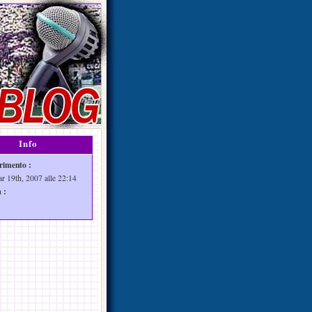
Info
rimento :
ar 19th, 2007 alle 22:14
 :