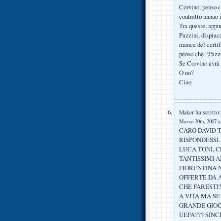
Corvino, penso c
contratto annuo 
Tra queste, appu
Pazzini, dispiac
manca del certif
penso che “Pazzo
Se Corvino avrà l
O no?
Ciao
ha scritto:
Maker
Marzo 20th, 2007 a
CARO DAVID 
RISPONDESSI.
LUCA TONI, C
TANTISSIMI A
FIORENTINA 
OFFERTE DA A
CHE FARESTI
A VITA MA SE
GRANDE GIOC
UEFA??? SIN