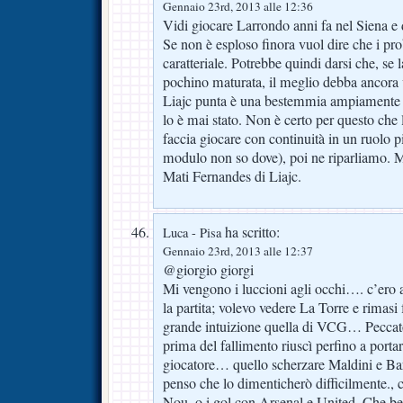
Gennaio 23rd, 2013 alle 12:36
Vidi giocare Larrondo anni fa nel Siena e
Se non è esploso finora vuol dire che i pr
caratteriale. Potrebbe quindi darsi che, se
pochino maturata, il meglio debba ancora 
Liajc punta è una bestemmia ampiamente 
lo è mai stato. Non è certo per questo che 
faccia giocare con continuità in un ruolo pi
modulo non so dove), poi ne riparliamo. M
Mati Fernandes di Liajc.
ha scritto:
Luca - Pisa
Gennaio 23rd, 2013 alle 12:37
@giorgio giorgi
Mi vengono i luccioni agli occhi…. c’ero a
la partita; volevo vedere La Torre e rimasi
grande intuizione quella di VCG… Peccato
prima del fallimento riuscì perfino a porta
giocatore… quello scherzare Maldini e Bar
penso che lo dimenticherò difficilmente., 
Nou, o i gol con Arsenal e United. Che be