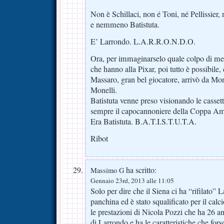
Non è Schillaci, non é Toni, né Pellissier, 
e nemmeno Batistuta.
E’ Larrondo. L.A.R.R.O.N.D.O.
Ora, per immaginarselo quale colpo di merc
che hanno alla Pixar, poi tutto è possibile
Massaro, gran bel giocatore, arrivò da M
Monelli.
Batistuta venne preso visionando le cassett
sempre il capocannoniere della Coppa Am
Era Batistuta. B.A.T.I.S.T.U.T.A.
Ribot
ha scritto:
Massimo G
Gennaio 23rd, 2013 alle 11:05
Solo per dire che il Siena ci ha “rifilato” 
panchina ed è stato squalificato per il ca
le prestazioni di Nicola Pozzi che ha 26 a
di Larrondo e ha le caratteristiche che for