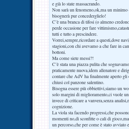
e già lo state massacrando.
Non sarà un fenomeno,ok,ma un minimo d
bisognerà pur concederglielo!
C’è una branca di tifosi (o almeno credo
perde occasione per fare vittimismo,catas
tutti e tutto a prescindere.
Vorrei,sempre,ricordare a questi,dove nav
stagioni,con chi avevamo a che fare in cam
bottoni.
Ma come siete messi?!
C’è stata una piazza pulita che sognavam
praticamente nuova,idem allenatore e diri
contare che AdV ha finalmente aperto gli o
chiusi col panzone salentino.
Bisogna essere più obbiettivi,siamo un w
solo margini di miglioramento,ci vuole u
invece di criticare a vanvera,senza analisi
cognizione.
La viola sta facendo progressi,che posson
momenti no,di sconfitte o cali di gioco,ma 
un percorso,che per come è stato avviato e