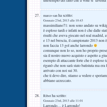
unesempio del fatto che a volte si ‘diventa’
ha scritto:
marco-san
Gennaio 23rd, 2013 alle 10:43
massimiliano71: non sono andato su wikip
è esploso tardi e infatti non è che dalle stat
risulti che aveva giocato nel real madrid, 
e 13 nel brescia, il campionato 2013 non è 
non faccia 13 gol anche larrondo
comunque non lo so, non ho proprio presen
sia il nostro nuovo acquisto e aspetto a giu
esempio di attaccante forte che è esploso tar
riganò che non sarà stato batistuta ma era fo
arrivato con noi sui 30.
che ti devo dire, stiamo a vedere e speria
abbiano azzeccato.
ha scritto:
Ribot
Gennaio 23rd, 2013 alle 11:01
Larrondo… è Larrondo!