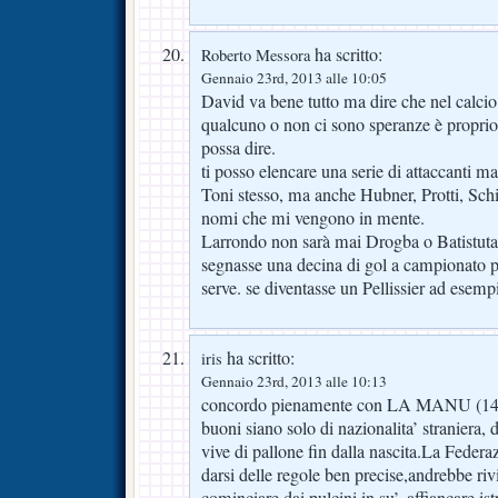
ha scritto:
Roberto Messora
Gennaio 23rd, 2013 alle 10:05
David va bene tutto ma dire che nel calcio 
qualcuno o non ci sono speranze è proprio 
possa dire.
ti posso elencare una serie di attaccanti ma
Toni stesso, ma anche Hubner, Protti, Schil
nomi che mi vengono in mente.
Larrondo non sarà mai Drogba o Batistuta
segnasse una decina di gol a campionato pe
serve. se diventasse un Pellissier ad esemp
ha scritto:
iris
Gennaio 23rd, 2013 alle 10:13
concordo pienamente con LA MANU (14) 
buoni siano solo di nazionalita’ straniera, 
vive di pallone fin dalla nascita.La Feder
darsi delle regole ben precise,andrebbe rivi
cominciare dai pulcini in su’, affiancare i