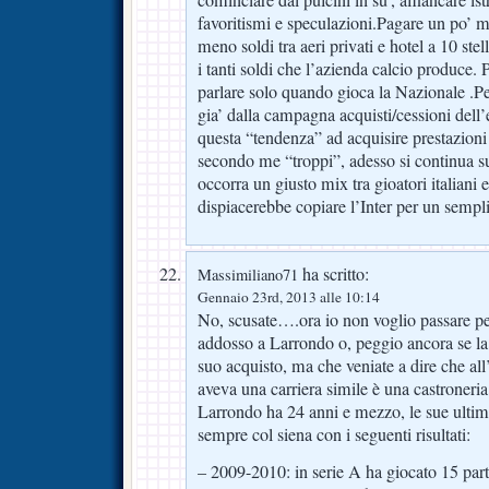
favoritismi e speculazioni.Pagare un po’ m
meno soldi tra aeri privati e hotel a 10 stel
i tanti soldi che l’azienda calcio produce. 
parlare solo quando gioca la Nazionale .Pe
gia’ dalla campagna acquisti/cessioni dell’
questa “tendenza” ad acquisire prestazioni d
secondo me “troppi”, adesso si continua s
occorra un giusto mix tra gioatori italian
dispiacerebbe copiare l’Inter per un sempl
ha scritto:
Massimiliano71
Gennaio 23rd, 2013 alle 10:14
No, scusate….ora io non voglio passare pe
addosso a Larrondo o, peggio ancora se la 
suo acquisto, ma che veniate a dire che al
aveva una carriera simile è una castroneria
Larrondo ha 24 anni e mezzo, le sue ultime
sempre col siena con i seguenti risultati:
– 2009-2010: in serie A ha giocato 15 part