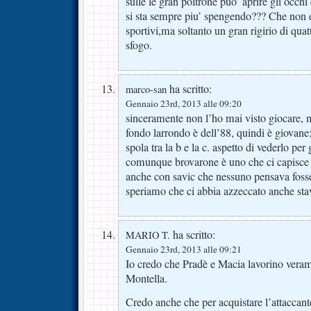
sulle le gran poltrone puo’ aprire gli occhi
si sta sempre piu’ spengendo??? Che non e’
sportivi,ma soltanto un gran rigirio di qua
sfogo.
ha scritto:
marco-san
Gennaio 23rd, 2013 alle 09:20
sinceramente non l’ho mai visto giocare, m
fondo larrondo è dell’88, quindi è giovane; 
spola tra la b e la c. aspetto di vederlo per 
comunque brovarone è uno che ci capisce e
anche con savic che nessuno pensava fosse 
speriamo che ci abbia azzeccato anche stav
ha scritto:
MARIO T.
Gennaio 23rd, 2013 alle 09:21
Io credo che Pradè e Macia lavorino veram
Montella.
Credo anche che per acquistare l’attaccante