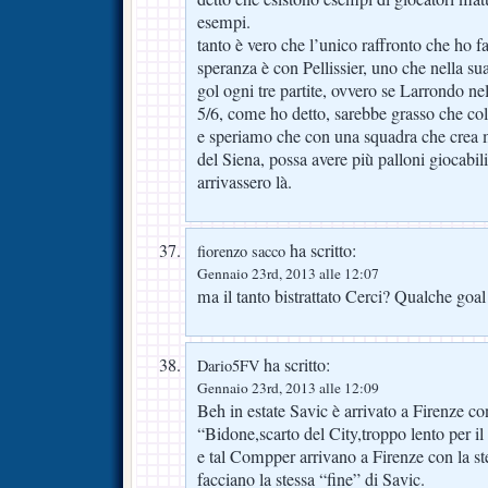
esempi.
tanto è vero che l’unico raffronto che ho f
speranza è con Pellissier, uno che nella su
gol ogni tre partite, ovvero se Larrondo ne
5/6, come ho detto, sarebbe grasso che col
e speriamo che con una squadra che crea 
del Siena, possa avere più palloni giocabil
arrivassero là.
ha scritto:
fiorenzo sacco
Gennaio 23rd, 2013 alle 12:07
ma il tanto bistrattato Cerci? Qualche goal 
ha scritto:
Dario5FV
Gennaio 23rd, 2013 alle 12:09
Beh in estate Savic è arrivato a Firenze con
“Bidone,scarto del City,troppo lento per il
e tal Compper arrivano a Firenze con la s
facciano la stessa “fine” di Savic.