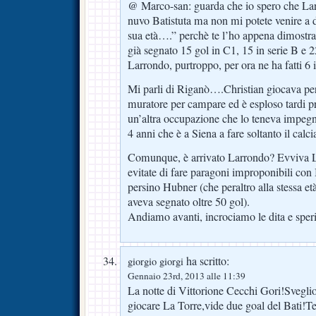
@ Marco-san: guarda che io spero che Lar
nuvo Batistuta ma non mi potete venire a d
sua età….” perchè te l’ho appena dimostrat
già segnato 15 gol in C1, 15 in serie B e 2
Larrondo, purtroppo, per ora ne ha fatti 6 
Mi parli di Riganò….Christian giocava per 
muratore per campare ed è esploso tardi p
un’altra occupazione che lo teneva impegn
4 anni che è a Siena a fare soltanto il calci
Comunque, è arrivato Larrondo? Evviva L
evitate di fare paragoni improponibili con 
persino Hubner (che peraltro alla stessa e
aveva segnato oltre 50 gol).
Andiamo avanti, incrociamo le dita e spe
ha scritto:
giorgio giorgi
Gennaio 23rd, 2013 alle 11:39
La notte di Vittorione Cecchi Gori!Sveglio 
giocare La Torre,vide due goal del Bati!Tel