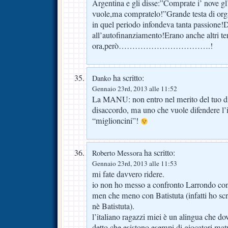
Argentina e gli disse:”Comprate i’ nove g
vuole,ma compratelo!”Grande testa di or
in quel periodo infondeva tanta passione!
all’autofinanziamento!Erano anche altri 
ora,però…………………………….!
ha scritto:
Danko
Gennaio 23rd, 2013 alle 11:52
La MANU: non entro nel merito del tuo di
disaccordo, ma uno che vuole difendere l’it
“miglioncini”!
ha scritto:
Roberto Messora
Gennaio 23rd, 2013 alle 11:53
mi fate davvero ridere.
io non ho messo a confronto Larrondo con
men che meno con Batistuta (infatti ho sc
nè Batistuta).
l’italiano ragazzi miei è un alingua che d
detto che esistono esempi di giocatori matur