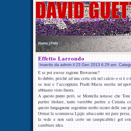
Home |
Foto
Effetto Larrondo
Inserito da admin il 23 Gen 2013 6:29 am. Categ
E se poi avesse ragione Brovarone?
Io dubito, perché ad una certa età nel calcio o si è o è
sa mai e l’accoppiata Pradè-Macia merita un’apert
abbiamo visto finora.
A questo punto però, se Montella notasse che Toni 
partire titolare, tanto varrebbe partire a Catania c
questo lungagnone argentino molto sicuro delle sue poss
Ormai la scommesa Ljajic attaccante mi pare persa, è 
la vede e non sarà certo un (auspicabile) gol es
cambiare idea.