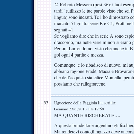
@ Roberto Messora (post 36): i tuoi esempi
tardi” (utilizzo le tue parole visto che sei
lingua) sono inesatti. Te l’ho dimostrato 
marcato 51 gol tra serie B e C1, Protti nel
segnati 41.
Se vogliamo dire che in serie A sono esplo
d’accordo, ma nelle serie minori si erano 
Per ora Larrondo no, visto che anche in B
gol ogni 4 partite e mezza.
Comunque, e lo ribadisco di nuovo, mi aug
abbiano ragione Pradè, Macia e Brovarone
che dell’acquisto sia felice Montella, perc
possiamo che rallegrarcene.
ha scritto:
Uguccione della Faggiola
Gennaio 23rd, 2013 alle 12:59
MA QUANTE BISCHERATE….
A questo brindellone argentino gli fischier
Ma rendetevi conto,il ragazzo deve ancora