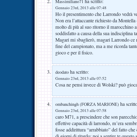
ha scritto:
Massimiliano71
Gennaio 23rd, 2013 alle 07:48
Ho il presentimento che Larrondo vedrà v
Non era l’attaccante richiesto da Montella
molto di più al suo ritorno il marocchino 
soddisfatto a causa della sua indisciplina ta
Magari mi sbaglierò, magari Larrondo ce ne
fine del campionato, ma a me ricorda tant
gioco e per il fisico.
ha scritto:
deodato
Gennaio 23rd, 2013 alle 07:52
Cosa ne pensi invece di Wolski? può gioc
ha scritt
ombanchingh (FORZA MARIONE)
Gennaio 23rd, 2013 alle 07:58
caro M71, a prescindere che son parecchio
effettive capacità di larrondo, m’era semb
fosse addirittura “arrabbiato” del fatto che
di giorni di ritardo; poi a sentire te questo