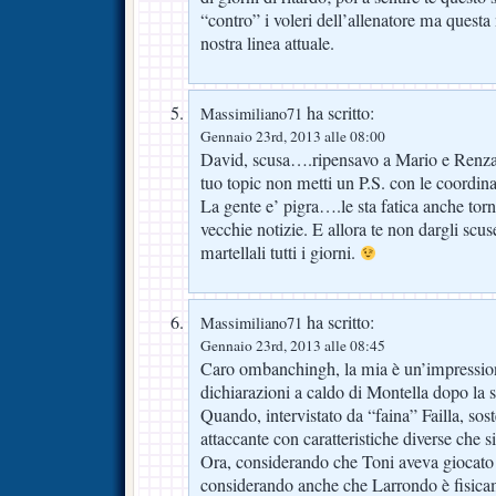
“contro” i voleri dell’allenatore ma quest
nostra linea attuale.
ha scritto:
Massimiliano71
Gennaio 23rd, 2013 alle 08:00
David, scusa….ripensavo a Mario e Renza: 
tuo topic non metti un P.S. con le coordina
La gente e’ pigra….le sta fatica anche torn
vecchie notizie. E allora te non dargli scus
martellali tutti i giorni.
ha scritto:
Massimiliano71
Gennaio 23rd, 2013 alle 08:45
Caro ombanchingh, la mia è un’impressione
dichiarazioni a caldo di Montella dopo la 
Quando, intervistato da “faina” Failla, so
attaccante con caratteristiche diverse che s
Ora, considerando che Toni aveva giocato
considerando anche che Larrondo è fisicam