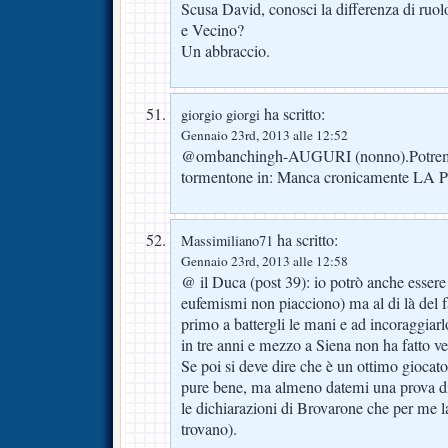
Scusa David, conosci la differenza di ruol
e Vecino?
Un abbraccio.
ha scritto:
giorgio giorgi
Gennaio 23rd, 2013 alle 12:52
@ombanchingh-AUGURI (nonno).Potrem
tormentone in: Manca cronicamente LA
ha scritto:
Massimiliano71
Gennaio 23rd, 2013 alle 12:58
@ il Duca (post 39): io potrò anche esser
eufemismi non piacciono) ma al di là del fa
primo a battergli le mani e ad incoraggiar
in tre anni e mezzo a Siena non ha fatto v
Se poi si deve dire che è un ottimo giocat
pure bene, ma almeno datemi una prova di 
le dichiarazioni di Brovarone che per me l
trovano).