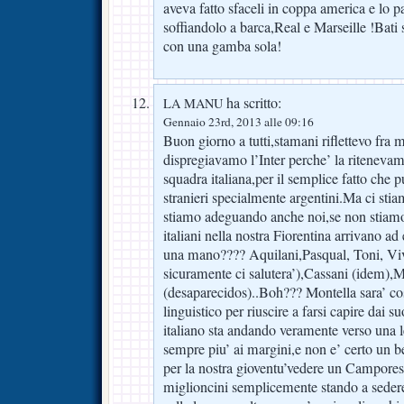
aveva fatto sfaceli in coppa america e lo pa
soffiandolo a barca,Real e Marseille !Bati
con una gamba sola!
ha scritto:
LA MANU
Gennaio 23rd, 2013 alle 09:16
Buon giorno a tutti,stamani riflettevo fra
dispregiavamo l’Inter perche’ la riteneva
squadra italiana,per il semplice fatto che p
stranieri specialmente argentini.Ma ci sti
stiamo adeguando anche noi,se non stiam
italiani nella nostra Fiorentina arrivano ad 
una mano???? Aquilani,Pasqual, Toni, Viv
sicuramente ci salutera’),Cassani (idem)
(desaparecidos)..Boh??? Montella sara’ cost
linguistico per riuscire a farsi capire dai s
italiano sta andando veramente verso una l
sempre piu’ ai margini,e non e’ certo un b
per la nostra gioventu’vedere un Campores
miglioncini semplicemente stando a sedere