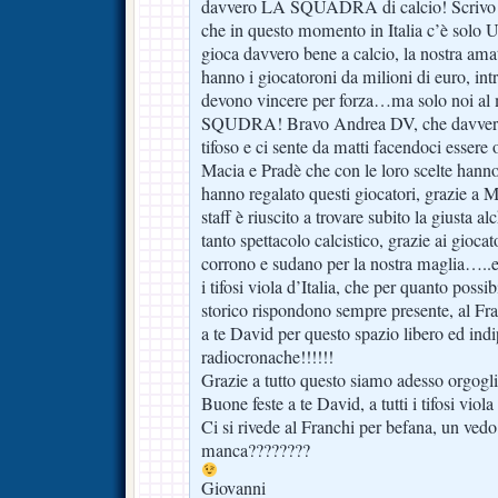
davvero LA SQUADRA di calcio! Scrivo c
che in questo momento in Italia c’è s
gioca davvero bene a calcio, la nostra amat
hanno i giocatoroni da milioni di euro, intro
devono vincere per forza…ma solo noi a
SQUDRA! Bravo Andrea DV, che davvero 
tifoso e ci sente da matti facendoci essere o
Macia e Pradè che con le loro scelte hanno 
hanno regalato questi giocatori, grazie a 
staff è riuscito a trovare subito la giusta a
tanto spettacolo calcistico, grazie ai giocat
corrono e sudano per la nostra maglia…..e g
i tifosi viola d’Italia, che per quanto pos
storico rispondono sempre presente, al Fran
a te David per questo spazio libero ed indi
radiocronache!!!!!!
Grazie a tutto questo siamo adesso orgoglio
Buone feste a te David, a tutti i tifosi viola
Ci si rivede al Franchi per befana, un ved
manca????????
Giovanni