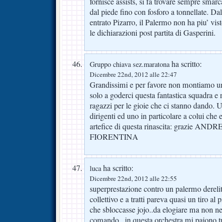
fornisce assists, si fa trovare sempre sma
dal piede fino con fosforo a tonnellate. Da
entrato Pizarro, il Palermo non ha piu’ visto
le dichiarazioni post partita di Gasperini.
ha scritto:
Gruppo chiava sez.maratona
Dicembre 22nd, 2012 alle 22:47
Grandissimi e per favore non montiamo un
solo a goderci questa fantastica squadra 
ragazzi per le gioie che ci stanno dando. U
dirigenti ed uno in particolare a colui che 
artefice di questa rinascita: grazie 
FIORENTINA
ha scritto:
luca
Dicembre 22nd, 2012 alle 22:55
superprestazione contro un palermo derelitto
collettivo e a tratti pareva quasi un tiro al 
che sbloccasse jojo..da elogiare ma non ne
comando.. in questa orchestra mi paiono tut