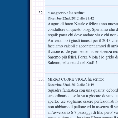
ha scritto:
disangueviola
Dicembre 22nd, 2012 alle 21:42
Auguri di buon Natale e felice anno nuovo a 
conduttore di questo blog. Speriamo che da
regali: parta chi deve andare via e chi non 
Arriveranno i giusti innesti per il 2013 ch
facciamo calcoli e accontentiamoci di arri
il cuore e…le gambe dei ns. eroi,senza re
Saremo più felici. Forza Viola ! lo grido d
Salerno,bella relatà del Sud!!!
ha scritto:
MIRKO CUORE VIOLA
Dicembre 22nd, 2012 alle 21:49
Squadra fantastica con una qualita’ debor
straordinario…se la va a giocare dovunque
aperto…se vogliamo essere perfezionisti 
non abbiamo il pallone ed in assenza di ve
all’avversario 6-7 passaggi di fila, pero’ 
posto ci siamo …ho visto l’Inter contro il