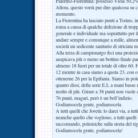
Palermo-Fiorentina: possesso Viola 50,2
Allora, questo vorrà pur dire qualcosa su co
momento.
La Fiorentina ha lasciato punti a Torino, 
roma a causa di qualche defezione di trop
generale e individuale ma soprattutto per 
andare sempre e comunque a mille, almeno
società un sedicente sanitario di striciata 
Alla terza di campionatgo feci una proiez
auspicava più o meno un bottino finale par
almeno 18 fuori per un totale di oltre 60. 
12 mentre in casa siamo a quota 23, con ot
ottenerne 26 per la Epifania. Siamo in pol
quanto dissi, della serie E.L a mani bass
molto di più. Girare a 38 punti non vuole 
76 punti, magari, però è un bell’indizio.
Godiamocela gente, godiamocela.
A tutti quelli che Jovetic lo darei via, a tu
neanche quello che vogliono, a tutti quel
raccomando, polemiche sulla storia del r
Godiamocela gente, godiamocela!