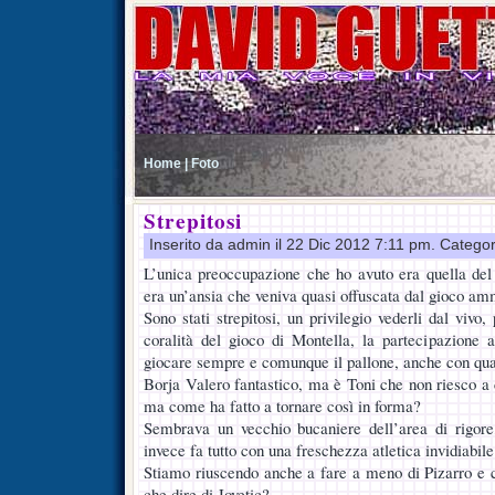
Home |
Foto
Strepitosi
Inserito da admin il 22 Dic 2012 7:11 pm. Catego
L’unica preoccupazione che ho avuto era quella del
era un’ansia che veniva quasi offuscata dal gioco am
Sono stati strepitosi, un privilegio vederli dal viv
coralità del gioco di Montella, la partecipazione al
giocare sempre e comunque il pallone, anche con qua
Borja Valero fantastico, ma è Toni che non riesco a 
ma come ha fatto a tornare così in forma?
Sembrava un vecchio bucaniere dell’area di rigore,
invece fa tutto con una freschezza atletica invidiabile
Stiamo riuscendo anche a fare a meno di Pizarro e 
che dire di Jovetic?