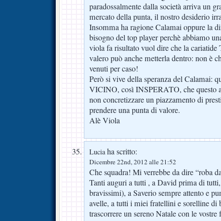
paradossalmente dalla società arriva un gra
mercato della punta, il nostro desiderio irra
Insomma ha ragione Calamai oppure la dir
bisogno del top player perchè abbiamo una 
viola fa risultato vuol dire che la cariati
valero può anche metterla dentro: non è che
venuti per caso!
Però si vive della speranza del Calamai: q
VICINO, così INSPERATO, che questo an
non concretizzare un piazzamento di prest
prendere una punta di valore.
Alè Viola
ha scritto:
Lucia
Dicembre 22nd, 2012 alle 21:52
Che squadra! Mi verrebbe da dire “roba d
Tanti auguri a tutti , a David prima di tutti,
bravissimi), a Saverio sempre attento e pu
avelle, a tutti i miei fratellini e sorelline d
trascorrere un sereno Natale con le vostre 