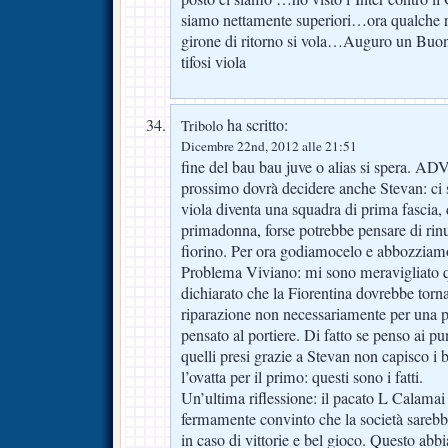
siamo nettamente superiori…ora qualche ri
girone di ritorno si vola…Auguro un Buon N
tifosi viola
ha scritto:
Tribolo
Dicembre 22nd, 2012 alle 21:51
fine del bau bau juve o alias si spera. ADV
prossimo dovrà decidere anche Stevan: ci s
viola diventa una squadra di prima fascia, 
primadonna, forse potrebbe pensare di rin
fiorino. Per ora godiamocelo e abbozziamo
Problema Viviano: mi sono meravigliato 
dichiarato che la Fiorentina dovrebbe torn
riparazione non necessariamente per una 
pensato al portiere. Di fatto se penso ai pun
quelli presi grazie a Stevan non capisco i 
l’ovatta per il primo: questi sono i fatti.
Un’ultima riflessione: il pacato L Calamai 
fermamente convinto che la società sarebb
in caso di vittorie e bel gioco. Questo ab