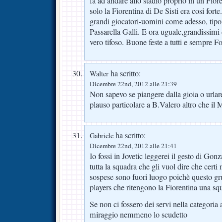
fa ad andare allo stadio proprio in un Fio
solo la Fiorentina di De Sisti era cosi fort
grandi giocatori-uomini come adesso, tipo
Passarella Galli. E ora uguale,grandissimi
vero tifoso. Buone feste a tutti e sempre F
ha scritto:
Walter
Dicembre 22nd, 2012 alle 21:39
Non sapevo se piangere dalla gioia o urlar
plauso particolare a B.Valero altro che il 
ha scritto:
Gabriele
Dicembre 22nd, 2012 alle 21:41
Io fossi in Jovetic leggerei il gesto di G
tutta la squadra che gli vuol dire che certi 
sospese sono fuori luogo poichè questo gr
players che ritengono la Fiorentina una squ
Se non ci fossero dei servi nella categoria
miraggio nemmeno lo scudetto