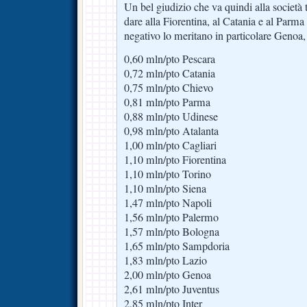
Un bel giudizio che va quindi alla società
dare alla Fiorentina, al Catania e al Parm
negativo lo meritano in particolare Genoa
0,60 mln/pto Pescara
0,72 mln/pto Catania
0,75 mln/pto Chievo
0,81 mln/pto Parma
0,88 mln/pto Udinese
0,98 mln/pto Atalanta
1,00 mln/pto Cagliari
1,10 mln/pto Fiorentina
1,10 mln/pto Torino
1,10 mln/pto Siena
1,47 mln/pto Napoli
1,56 mln/pto Palermo
1,57 mln/pto Bologna
1,65 mln/pto Sampdoria
1,83 mln/pto Lazio
2,00 mln/pto Genoa
2,61 mln/pto Juventus
2,85 mln/pto Inter