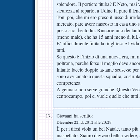
splendore. Il portiere tituba? E Neto, mai v
sicurezza al reparto; a Udine fa pure il fe
Toni poi, che mi ero preso il lusso di irrid
mercato, pare avere nascosto in casa uno s
posto suo, beato lui. Rincorre uno dei tant
(meno male), che ha 15 anni meno di lui, e 
E’ ufficialmente finita la ringhiosa e livida
tutti.
Se questo è l’inizio di una nuova era, mi
poltrona, perché forse il meglio deve ancor
Intanto faccio doppie ta-tante scuse-se per
sono avvicinato a questa squadra, costruit
competenza.
A gennaio non serve granché. Questo Vecin
centrocampo, poi ci vuole quello che tutt
ha scritto:
Giovanni
Dicembre 22nd, 2012 alle 20:29
È per i tifosi viola un bel Natale, tanto più
inaspettato. Siamo davvero belli a vedere,