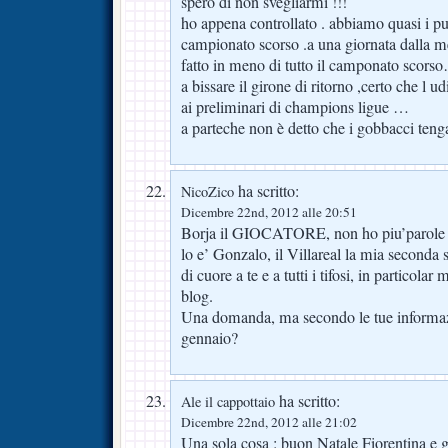
spero di non svegliarmi !!!
ho appena controllato . abbiamo quasi i pun
campionato scorso .a una giornata dalla me
fatto in meno di tutto il camponato scors
a bissare il girone di ritorno ,certo che l 
ai preliminari di champions ligue …
a parteche non è detto che i gobbacci tengan
ha scritto:
NicoZico
Dicembre 22nd, 2012 alle 20:51
Borja il GIOCATORE, non ho piu’parole 
lo e’ Gonzalo, il Villareal la mia seconda
di cuore a te e a tutti i tifosi, in particola
blog.
Una domanda, ma secondo le tue informazi
gennaio?
ha scritto:
Ale il cappottaio
Dicembre 22nd, 2012 alle 21:02
Una sola cosa : buon Natale Fiorentina e gr