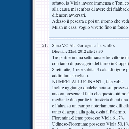
affatto, la Viola invece immensa e Toni 
alla causa mi sembra di avere dei flahback
difensori avversari.
Adesso il pescara e poi un ritorno che ved
Milan in casa, voglio viverlo fino in fond
ha scritto:
Simo V.C Alta Garfagnana
Dicembre 22nd, 2012 alle 23:30
Tre partite in una settimana e tre vittorie d
con tanto di passaggio del turno in Coppa) 
8 reti fatte, 1 rete subita, 3 calci di rigore 
addirittura sbagliato.
NUMERI ALLUCINANTI, fate vobis.
Inoltre aggiungo qualche nota sul possesso
ancora presente il fatto che questo ottimo 
mediante due partite in trasferta di cui una
e l’altra su un campo notoriamente diffici
tanto di acqua alla gola, ossia il Palermo.
Fiorentina-Siena: possesso Viola 61,7%
Udinese-Fiorentina: possesso Viola 50,1