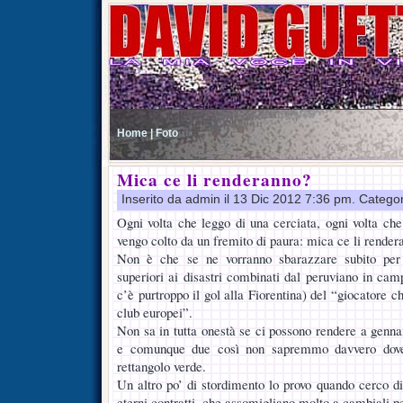
Home |
Foto
Mica ce li renderanno?
Inserito da admin il 13 Dic 2012 7:36 pm. Catego
Ogni volta che leggo di una cerciata, ogni volta che
vengo colto da un fremito di paura: mica ce li rende
Non è che se ne vorranno sbarazzare subito per e
superiori ai disastri combinati dal peruviano in cam
c’è purtroppo il gol alla Fiorentina) del “giocatore c
club europei”.
Non sa in tutta onestà se ci possono rendere a gennai
e comunque due così non sapremmo davvero dove m
rettangolo verde.
Un altro po’ di stordimento lo provo quando cerco d
eterni contratti, che assomigliano molto a cambiali p