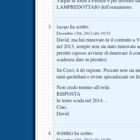
Vargas se torna a Firenze è per lavorare d
LAMPREDOTTAIO dell’osmannoro.
ha scritto:
Jacopo
Dicembre 13th, 2012 alle 19:52
David, ma hai rinnovato tu il contratto a 
nel 2013, sempre non sia stato rinnovato a
prestito (spesso avviene di rinnovare il con
scadenza dato in prestito).
Su Cerci, ti dó ragione. Peccato non sia a
tanti quotidiani e riviste specializzate on l
Non credo tornino all’ovile.
RISPOSTA
Io temo scada nel 2014…
Ciao,
David
ha scritto:
SGHIBO
Dicembre 13th, 2012 alle 19:59