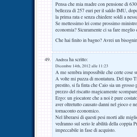
Pensa che mia madre con pensione di 630 
bellezza di 257 euri per il saldo IMU, do
la prima rata e senza chiedere soldi a ness
Se mettessimo lei come prossimo ministro 
economia? Sicuramente ci sa fare meglio d
Che hai finito in bagno? Avrei un bisogni
ha scritto:
Andrea
Dicembre 14th, 2012 alle 11:23
A me sembra impossibile che certe cose s
A volte mi puzza di montatura. Del tipo Ti
prestito, si fa finta che Caio sia un gross
prezzo del riscatto magicamente scompare o
Ergo: un giocatore che a noi è pure costa
aver oltretutto causato danni nel gioco e n
tornaconto economico.
Nel liberarsi di questi pesi morti alle migli
vedranno sul serio le abilità della coppia 
impeccabile in fase di acquisto.