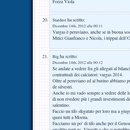
Forza Viola
ha scritto:
Stardust
Dicembre 14th, 2012 alle 00:11
Vargas è peruviano, anche se in buona so
Mitici Gianfranco e Nicola, i trippai del
ha scritto:
Big
Dicembre 14th, 2012 alle 00:12
Se andate a vedere fra gli allegati al bila
contrattuali dei calciatori: vargas 2014.
Oltre al peruviano ed al burino abbiamo pure
de silvestri.
Anche io mi vado sempre a vedere delle l
di non rivedere più i grandi investimenti d
salentino.
Faccio un tifo sfegatato per loro ma a giu
quasi tutti a Moena.
Facciamo un po’ di tifo anche per il Genoa
smaltito tanti ns. Virgulti e che si potrebb