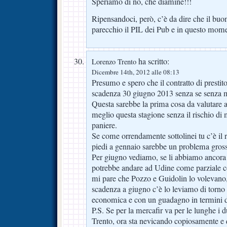
Speriamo di no, che diamine!!!
Ripensandoci, però, c’è da dire che il buo
parecchio il PIL dei Pub e in questo mome
ha scritto:
Lorenzo Trento
Dicembre 14th, 2012 alle 08:13
Presumo e spero che il contratto di presti
scadenza 30 giugno 2013 senza se senza ma
Questa sarebbe la prima cosa da valutare af
meglio questa stagione senza il rischio di
paniere.
Se come orrendamente sottolinei tu c’è il ris
piedi a gennaio sarebbe un problema gros
Per giugno vediamo, se li abbiamo ancora 
potrebbe andare ad Udine come parziale 
mi pare che Pozzo e Guidolin lo volevano,
scadenza a giugno c’è lo leviamo di torno
economica e con un guadagno in termini d
P.S. Se per la mercafir va per le lunghe i
Trento, ora sta nevicando copiosamente e q