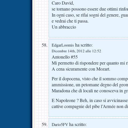
Caro David,
se tornano possono essere due ottimi rinfor
In ogni caso, se rifai sogni del genere, gu
e vedrai che ti passa.
Un abbraccio
ha scritto:
EdgarLoomis
Dicembre 14th, 2012 alle 12:52
Antonello #55
Mi permetto di rispondere per quanto mi r
A cena sicuramente con Mozart.
Per il dopocena, visto che il sommo compos
ammissione, un petomane degno del geomet
Maradona che di locali ne conosceva in gr
E Napoleone ? Beh, in caso si avvicinasse
cattive compagnie del pibe l’Armée non 
ha scritto:
Dario5FV