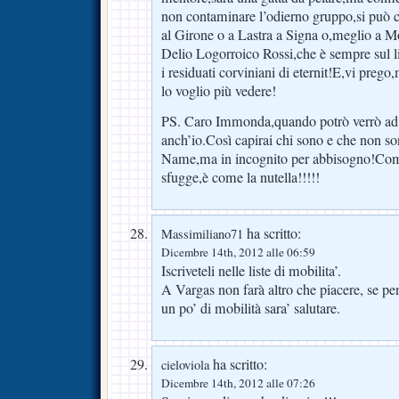
non contaminare l’odierno gruppo,si può c
al Girone o a Lastra a Signa o,meglio a M
Delio Logorroico Rossi,che è sempre sul lib
i residuati corviniani di eternit!E,vi preg
lo voglio più vedere!
PS. Caro Immonda,quando potrò verrò ad 
anch’io.Così capirai chi sono e che non s
Name,ma in incognito per abbisogno!Come 
sfugge,è come la nutella!!!!!
ha scritto:
Massimiliano71
Dicembre 14th, 2012 alle 06:59
Iscriveteli nelle liste di mobilita’.
A Vargas non farà altro che piacere, se pe
un po’ di mobilità sara’ salutare.
ha scritto:
cieloviola
Dicembre 14th, 2012 alle 07:26