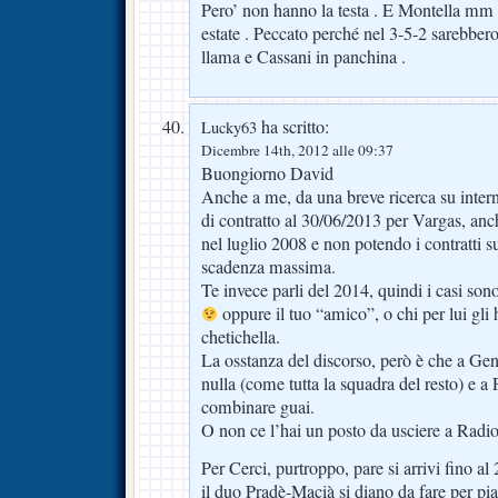
Pero’ non hanno la testa . E Montella mm e
estate . Peccato perché nel 3-5-2 sarebbero s
llama e Cassani in panchina .
ha scritto:
Lucky63
Dicembre 14th, 2012 alle 09:37
Buongiorno David
Anche a me, da una breve ricerca su intern
di contratto al 30/06/2013 per Vargas, anc
nel luglio 2008 e non potendo i contratti su
scadenza massima.
Te invece parli del 2014, quindi i casi so
oppure il tuo “amico”, o chi per lui gli 
chetichella.
La osstanza del discorso, però è che a G
nulla (come tutta la squadra del resto) e a
combinare guai.
O non ce l’hai un posto da usciere a Radi
Per Cerci, purtroppo, pare si arrivi fino a
il duo Pradè-Macià si diano da fare per pi