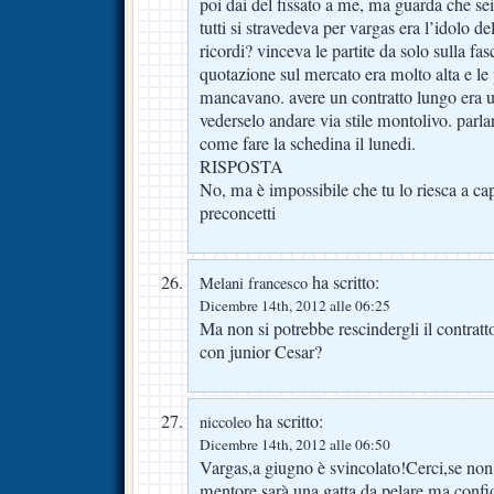
poi dai del fissato a me, ma guarda che sei 
tutti si stravedeva per vargas era l’idolo de
ricordi? vinceva le partite da solo sulla fa
quotazione sul mercato era molto alta e le
mancavano. avere un contratto lungo era u
vederselo andare via stile montolivo. parlar
come fare la schedina il lunedi.
RISPOSTA
No, ma è impossibile che tu lo riesca a ca
preconcetti
ha scritto:
Melani francesco
Dicembre 14th, 2012 alle 06:25
Ma non si potrebbe rescindergli il contratto
con junior Cesar?
ha scritto:
niccoleo
Dicembre 14th, 2012 alle 06:50
Vargas,a giugno è svincolato!Cerci,se no
mentore,sarà una gatta da pelare,ma confi