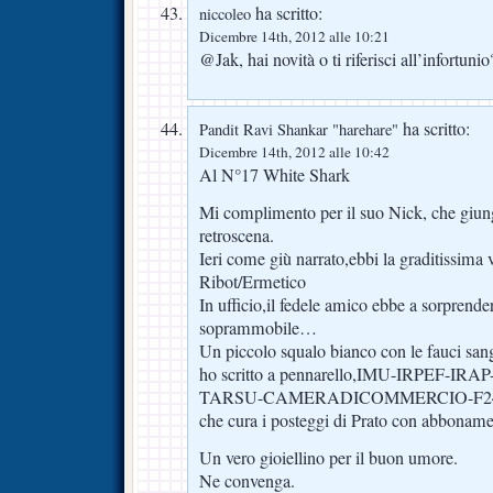
ha scritto:
niccoleo
Dicembre 14th, 2012 alle 10:21
@Jak, hai novità o ti riferisci all’infortunio
ha scritto:
Pandit Ravi Shankar "harehare"
Dicembre 14th, 2012 alle 10:42
Al N°17 White Shark
Mi complimento per il suo Nick, che giung
retroscena.
Ieri come giù narrato,ebbi la graditissima 
Ribot/Ermetico
In ufficio,il fedele amico ebbe a sorprende
soprammobile…
Un piccolo squalo bianco con le fauci sangu
ho scritto a pennarello,IMU-IRPEF-IR
TARSU-CAMERADICOMMERCIO-F24-E
che cura i posteggi di Prato con abbonamen
Un vero gioiellino per il buon umore.
Ne convenga.