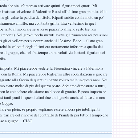
e 21:57
edo che sia un’impresa arrivare quinti, figuriamoci quarti. Mi
o e inatteso scivolone di Valentino Rossi all’ultimo gran premio della
he gli valse la perdita del titolo. Ripartì subito con la moto un po’
ramento a mille, ma con tanta grinta. Era ventesimo in quel
 vinto il mondiale se si fosse piazzato almeno sesto (se non
 importa). Nel giro di pochi minuti aveva già rimontato sei posizioni.
ti gli ci vollero per superare anche il 13esimo. Bene… il suo gran
erché la velocità degli ultimi era nettamente inferiore a quella dei
zo al gruppo, che nel frattempo erano volati via lontani, figuriamoci
ette.
mporta. Mi piacerebbe vedere la Fiorentina vincere a Palermo, a
 con la Roma. Mi piacerebbe togliermi altre soddisfazioni e giocare
giante alla faccia di quanti ci hanno voluto male in questi anni. Noi
mo avuto molto di più del quarto posto. Abbiamo dimostrato a tutti,
n con le chiacchere che siamo un blocco di granito. E poco importa se
ì tanti punti in questi ultmi due anni grazie anche al fatto che non
e Coppe.
fare en plein, se proprio vogliamo essere ancora più intelligenti
i parlare del rinnovo del contratto di Prandelli per tutto il tempo che
esso a giugno… CIAO