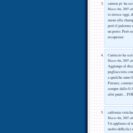
ha scr
saimon-pt-
Marzo 4th, 2007 all
io invece oggi, d
meno alla champ
però il palermo 
un posto. Però s
recuperare
ha scri
Cantuccio
Marzo 4th, 2007 all
Aggiungo al disc
pagliacciata con
a qualche anno f
Firenze, comincia
sempre dallo 0-1
altri punti…F
ha 
california viola
Marzo 4th, 2007 all
Un applauso al m
molto difficile)