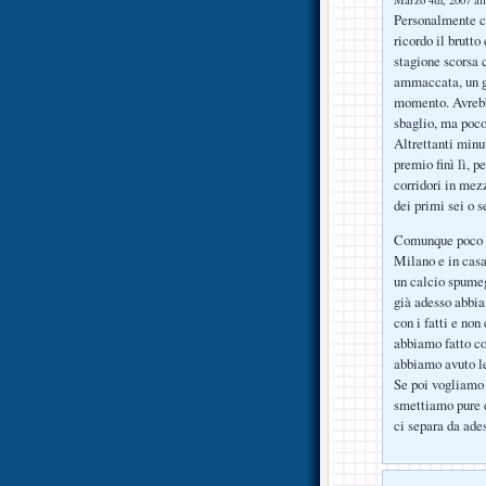
Marzo 4th, 2007 all
Personalmente cr
ricordo il brutt
stagione scorsa c
ammaccata, un gi
momento. Avrebbe
sbaglio, ma poco
Altrettanti minu
premio finì lì, p
corridori in mez
dei primi sei o s
Comunque poco i
Milano e in casa
un calcio spumeg
già adesso abbia
con i fatti e no
abbiamo fatto cos
abbiamo avuto l
Se poi vogliamo 
smettiamo pure d
ci separa da ad