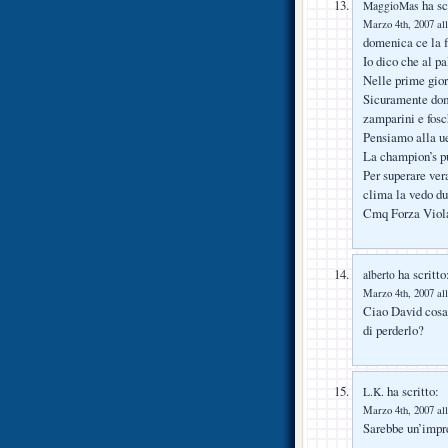
ha sc
MaggioMas
Marzo 4th, 2007 all
domenica ce la 
Io dico che al p
Nelle prime giorn
Sicuramente dome
zamparini e fos
Pensiamo alla ue
La champion’s pu
Per superare ve
clima la vedo 
Cmq Forza Viol
ha scritto
alberto
Marzo 4th, 2007 all
Ciao David cosa 
di perderlo?
ha scritto:
L.K.
Marzo 4th, 2007 all
Sarebbe un’impre