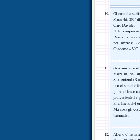
ha scrit
Giacomo
Marzo 4th, 2007 all
Caro Davide,
il dato impressi
Roma…invece sia
nell’impresa. C
Giacomo – V.
ha scrit
Giovanni
Marzo 4th, 2007 all
Sto sentendo Sta
non ci sarebbe f
gli ha chiesto n
professionisti e 
alla fine arrivi 
Ma cosa gli cost
triennale.
ha scri
Alberto C.