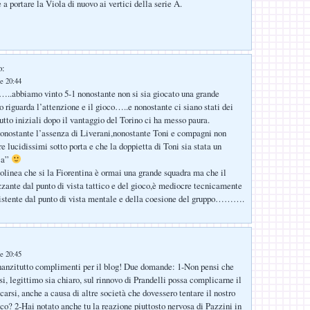
a portare la Viola di nuovo ai vertici della serie A.
o:
e 20:44
..abbiamo vinto 5-1 nonostante non si sia giocato una grande
o riguarda l’attenzione e il gioco…..e nonostante ci siano stati dei
tto iniziali dopo il vantaggio del Torino ci ha messo paura.
onostante l’assenza di Liverani,nonostante Toni e compagni non
e lucidissimi sotto porta e che la doppietta di Toni sia stata un
ca”
tolinea che si la Fiorentina è ormai una grande squadra ma che il
zante dal punto di vista tattico e del gioco,è mediocre tecnicamente
sistente dal punto di vista mentale e della coesione del gruppo……….
e 20:45
nanzitutto complimenti per il blog! Due domande: 1-Non pensi che
i, legittimo sia chiaro, sul rinnovo di Prandelli possa complicarne il
carsi, anche a causa di altre società che dovessero tentare il nostro
ico? 2-Hai notato anche tu la reazione piuttosto nervosa di Pazzini in