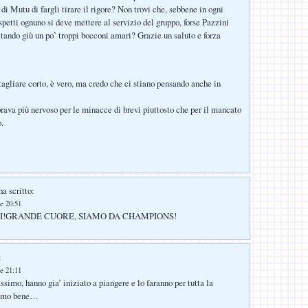
o di Mutu di fargli tirare il rigore? Non trovi che, sebbene in ogni
spetti ognuno si deve mettere al servizio del gruppo, forse Pazzini
uttando giù un po’ troppi bocconi amari? Grazie un saluto e forza
agliare corto, è vero, ma credo che ci stiano pensando anche in
ava più nervoso per le minacce di brevi piuttosto che per il mancato
o.
a scritto:
e 20:51
I!GRANDE CUORE, SIAMO DA CHAMPIONS!
:
e 21:11
simo, hanno gia’ iniziato a piangere e lo faranno per tutta la
iamo bene…