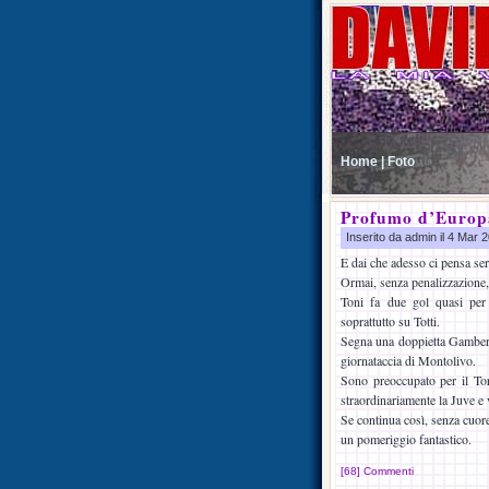
Home |
Foto
Profumo d’Europ
Inserito da admin il 4 Mar
E dai che adesso ci pensa s
Ormai, senza penalizzazione,
Toni fa due gol quasi per 
soprattutto su Totti.
Segna una doppietta Gamberin
giornataccia di Montolivo.
Sono preoccupato per il To
straordinariamente la Juve e 
Se continua così, senza cuore
un pomeriggio fantastico.
[68] Commenti