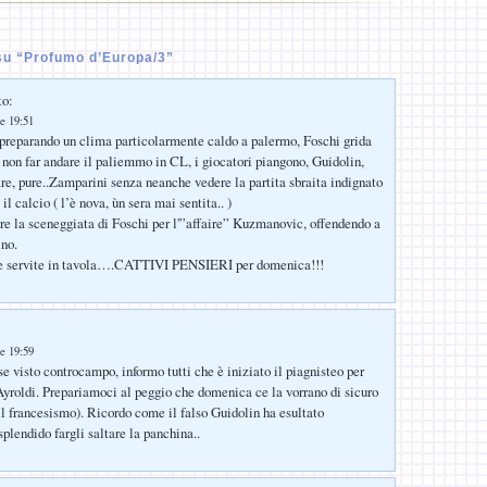
u “Profumo d’Europa/3”
to:
e 19:51
 preparando un clima particolarmente caldo a palermo, Foschi grida
 non far andare il paliemmo in CL, i giocatori piangono, Guidolin,
re, pure..Zamparini senza neanche vedere la partita sbraita indignato
l calcio ( l’è nova, ùn sera mai sentita.. )
e la sceneggiata di Foschi per l'”affaire” Kuzmanovic, offendendo a
ino.
o e servite in tavola….CATTIVI PENSIERI per domenica!!!
:
e 19:59
e visto controcampo, informo tutti che è iniziato il piagnisteo per
 Ayroldi. Prepariamoci al peggio che domenica ce la vorrano di sicuro
il francesismo). Ricordo come il falso Guidolin ha esultato
splendido fargli saltare la panchina..