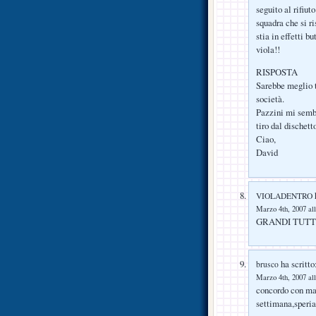
seguito al rifiut
squadra che si ri
stia in effetti b
viola!!
RISPOSTA
Sarebbe meglio t
società.
Pazzini mi sembr
tiro dal dischett
Ciao,
David
h
VIOLADENTRO
Marzo 4th, 2007 all
GRANDI TUTT
ha scritto
brusco
Marzo 4th, 2007 all
concordo con mas
settimana,sper