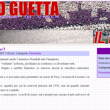
a/3
 2007 7:45 pm. Categoria:
Fiorentina
.
Data inse
eriamente anche l’immenso Prandelli alla Champions.
domenica,
 “vediamo” la Roma, giochiamo in scioltezza e ci divertiamo tutti.
Categoria
sbaglio e sarebbe fantastico se vincesse ancora la classifica cannonieri,
Fiorentina
i e ci possiamo pure permettere un errore di Frey, l’assenza di Liverani e la
ro, squadra per cui ho notevoli pulsioni dal 1976, cioè da quando rimontò
vinse lo scudetto.
 e senza gioco, va in B di sicuro, ma è proprio per cercare il pelo nell’uovo di