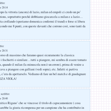
itto:
e 20:14
opo la vittoria (ancora) di lazio, milan ed empoli ci credo un po’
ions, soprattutto perchè dobbiamo giocarcela a milan e a lazio…
sta crollando (speriamo domenica confermi il trand) e forse si libera
econdo me 8 punti, con queste davanti che corrono così, sono tanti da
tto:
e 20:31
orso di massimo che faranno quasi sicuramente la classica
 i fischietti o similare…tutti a piangere, mi sembra di essere tornato
a, quando il milan (la minuscola non è un errore), prima di venire a
va a piangere con galliani (vedi sopra), etc. Infatti si partiva
, c’era da apettarselo. Vediamo di fare un bel match e di guadagnare
ORZA VIOLA!
scritto:
e 20:40
itico Rigano’ che se vincesse il titolo di capocannoniere ( cosa
 sarebbe la giusta ricompensa per un campione che ha contribuito in