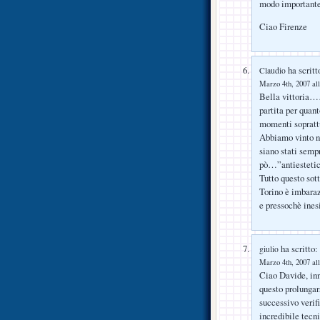
modo importante 
Ciao Firenze
ha scritt
Claudio
Marzo 4th, 2007 all
Bella vittoria……
partita per quant
momenti soprattu
Abbiamo vinto n
siano stati sempr
pò…”antiesteti
Tutto questo sot
Torino è imbaraz
e pressochè ine
ha scritto:
giulio
Marzo 4th, 2007 all
Ciao Davide, in
questo prolungars
successivo verifi
incredibile tecn