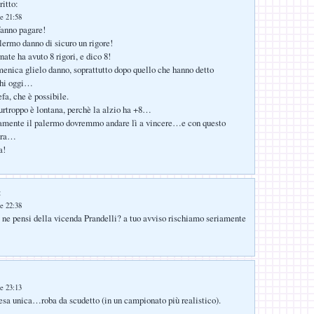
ritto:
e 21:58
fanno pagare!
alermo danno di sicuro un rigore!
ate ha avuto 8 rigori, e dico 8!
nica glielo danno, soprattutto dopo quello che hanno detto
chi oggi…
fa, che è possibile.
rtroppo è lontana, perchè la alzio ha +8…
ramente il palermo dovremmo andare lì a vincere…e con questo
dura…
a!
:
e 22:38
ne pensi della vicenda Prandelli? a tuo avviso rischiamo seriamente
e 23:13
sa unica…roba da scudetto (in un campionato più realistico).