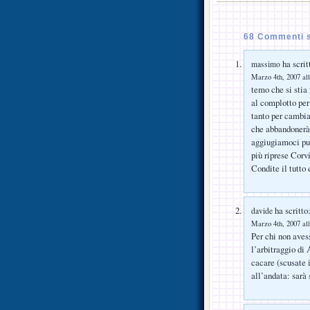
68 Commenti s
ha scrit
massimo
Marzo 4th, 2007 all
temo che si stia
al complotto per
tanto per cambia
che abbandonerà i
aggiugiamoci pur
più riprese Corv
Condite il tutt
ha scritto
davide
Marzo 4th, 2007 all
Per chi non avess
l’arbitraggio di
cacare (scusate 
all’andata: sarà 