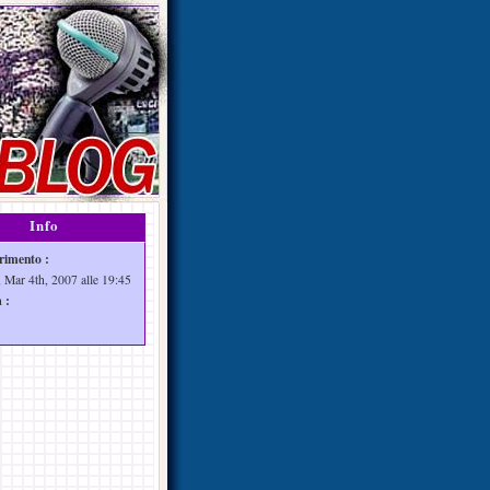
Info
rimento :
 Mar 4th, 2007 alle 19:45
 :