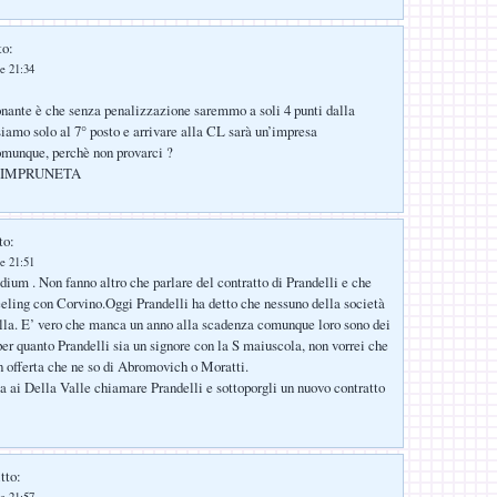
to:
e 21:34
onante è che senza penalizzazione saremmo a soli 4 punti dalla
mo solo al 7° posto e arrivare alla CL sarà un’impresa
omunque, perchè non provarci ?
C. IMPRUNETA
to:
e 21:51
dium . Non fanno altro che parlare del contratto di Prandelli e che
eeling con Corvino.Oggi Prandelli ha detto che nessuno della società
ulla. E’ vero che manca un anno alla scadenza comunque loro sono dei
per quanto Prandelli sia un signore con la S maiuscola, non vorrei che
un offerta che ne so di Abromovich o Moratti.
a ai Della Valle chiamare Prandelli e sottoporgli un nuovo contratto
tto: