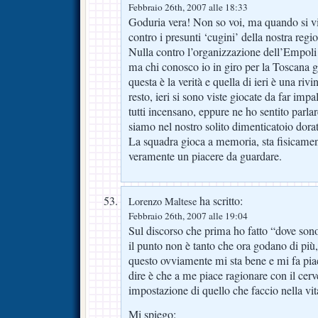
Febbraio 26th, 2007 alle 18:33
Goduria vera! Non so voi, ma quando si v
contro i presunti ‘cugini’ della nostra regio
Nulla contro l’organizzazione dell’Empoli e
ma chi conosco io in giro per la Toscana g
questa è la verità e quella di ieri è una rivin
resto, ieri si sono viste giocate da far imp
tutti incensano, eppure ne ho sentito parlar
siamo nel nostro solito dimenticatoio dora
La squadra gioca a memoria, sta fisicame
veramente un piacere da guardare.
ha scritto:
Lorenzo Maltese
Febbraio 26th, 2007 alle 19:04
Sul discorso che prima ho fatto “dove sono 
il punto non è tanto che ora godano di pi
questo ovviamente mi sta bene e mi fa pia
dire è che a me piace ragionare con il cer
impostazione di quello che faccio nella vit
Mi spiego: