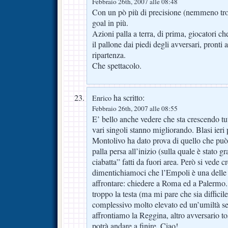
Febbraio 26th, 2007 alle 08:48
Con un pò più di precisione (nemmeno trop
goal in più.
Azioni palla a terra, di prima, giocatori 
il pallone dai piedi degli avversari, pronti 
ripartenza.
Che spettacolo.
ha scritto:
Enrico
Febbraio 26th, 2007 alle 08:55
E’ bello anche vedere che sta crescendo tu
vari singoli stanno migliorando. Blasi ier
Montolivo ha dato prova di quello che può 
palla persa all’inizio (sulla quale è stato gr
ciabatta” fatti da fuori area. Però si vede c
dimentichiamoci che l’Empoli è una delle 
affrontare: chiedere a Roma ed a Palermo.
troppo la testa (ma mi pare che sia diffic
complessivo molto elevato ed un’umiltà se
affrontiamo la Reggina, altro avversario t
potrà andare a finire. Ciao!