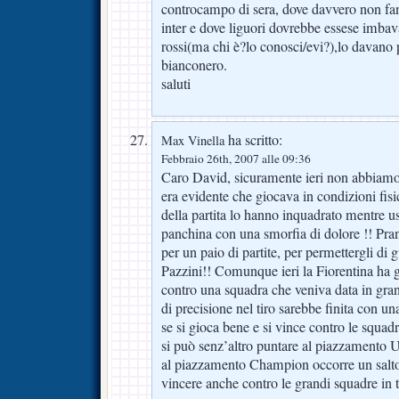
controcampo di sera, dove davvero non fan
inter e dove liguori dovrebbe essese imba
rossi(ma chi è?lo conosci/evi?),lo davano 
bianconero.
saluti
ha scritto:
Max Vinella
Febbraio 26th, 2007 alle 09:36
Caro David, sicuramente ieri non abbiamo 
era evidente che giocava in condizioni fis
della partita lo hanno inquadrato mentre u
panchina con una smorfia di dolore !! Pran
per un paio di partite, per permettergli di 
Pazzini!! Comunque ieri la Fiorentina ha g
contro una squadra che veniva data in gra
di precisione nel tiro sarebbe finita con u
se si gioca bene e si vince contro le squad
si può senz’altro puntare al piazzamento 
al piazzamento Champion occorre un salto 
vincere anche contro le grandi squadre in tr