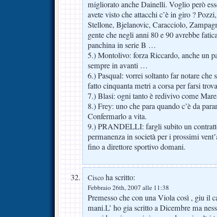
migliorato anche Dainelli. Voglio però ess
avete visto che attacchi c’è in giro ? Pozz
Stellone, Bjelanovic, Caracciolo, Zampa
gente che negli anni 80 e 90 avrebbe fatica
panchina in serie B …
5.) Montolivo: forza Riccardo, anche un pa
sempre in avanti …
6.) Pasqual: vorrei soltanto far notare che 
fatto cinquanta metri a corsa per farsi tro
7.) Blasi: ogni tanto è redivivo come Ma
8.) Frey: uno che para quando c’è da parare
Confermarlo a vita.
9.) PRANDELLI: fargli subito un contratto
permanenza in società per i prossimi vent’
fino a direttore sportivo domani.
ha scritto:
Cisco
Febbraio 26th, 2007 alle 11:38
Premesso che con una Viola così , giu il ca
mani.L’ ho gia scritto a Dicembre ma nes