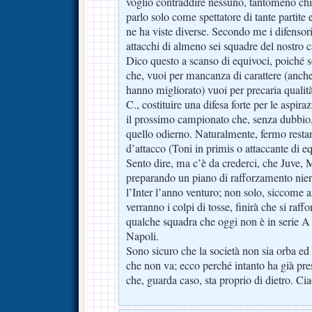
voglio contraddire nessuno, tantomeno chi 
parlo solo come spettatore di tante partite 
ne ha viste diverse. Secondo me i difensori
attacchi di almeno sei squadre del nostro 
Dico questo a scanso di equivoci, poiché
che, vuoi per mancanza di carattere (anche s
hanno migliorato) vuoi per precaria qualit
C., costituire una difesa forte per le aspira
il prossimo campionato che, senza dubbio,
quello odierno. Naturalmente, fermo resta
d’attacco (Toni in primis o attaccante di e
Sento dire, ma c’è da crederci, che Juve,
preparando un piano di rafforzamento nien
l’Inter l’anno venturo; non solo, siccome 
verranno i colpi di tosse, finirà che si raff
qualche squadra che oggi non è in serie A
Napoli.
Sono sicuro che la società non sia orba ed
che non va; ecco perché intanto ha già pre
che, guarda caso, sta proprio di dietro. Ci