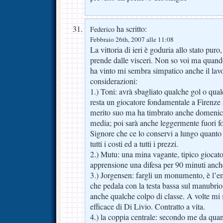
ha scritto:
Federico
Febbraio 26th, 2007 alle 11:08
La vittoria di ieri è goduria allo stato puro
prende dalle visceri. Non so voi ma quand
ha vinto mi sembra simpatico anche il la
considerazioni:
1.) Toni: avrà sbagliato qualche gol o qua
resta un giocatore fondamentale a Firenze
merito suo ma ha timbrato anche domenica 
media; poi sarà anche leggermente fuori 
Signore che ce lo conservi a lungo quant
tutti i costi ed a tutti i prezzi.
2.) Mutu: una mina vagante, tipico giocato
apprensione una difesa per 90 minuti anche
3.) Jorgensen: fargli un monumento, è l’
che pedala con la testa bassa sul manubrio e
anche qualche colpo di classe. A volte mi 
efficace di Di Livio. Contratto a vita.
4.) la coppia centrale: secondo me da qu