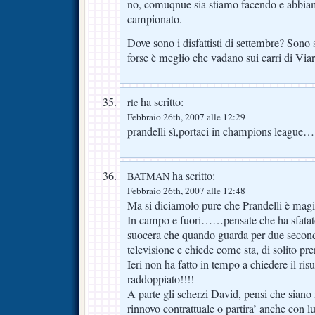
no, comuqnue sia stiamo facendo e abbia
campionato.
Dove sono i disfattisti di settembre? Sono sa
forse è meglio che vadano sui carri di Via
ha scritto:
ric
Febbraio 26th, 2007 alle 12:29
prandelli sì,portaci in champions leagu
ha scritto:
BATMAN
Febbraio 26th, 2007 alle 12:48
Ma si diciamolo pure che Prandelli è magi
In campo e fuori……pensate che ha sfatato
suocera che quando guarda per due secondi
televisione e chiede come sta, di solito pr
Ieri non ha fatto in tempo a chiedere il ris
raddoppiato!!!!
A parte gli scherzi David, pensi che siano 
rinnovo contrattuale o partira’ anche con lu