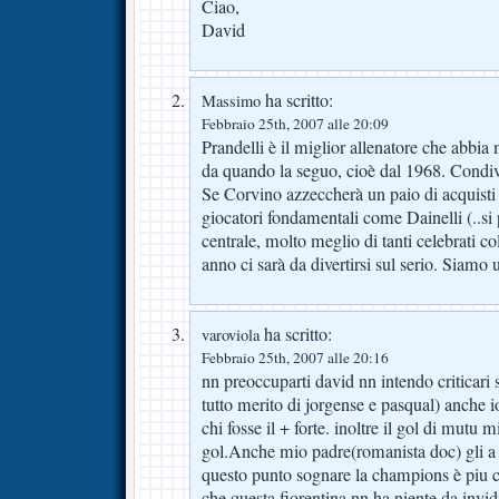
Ciao,
David
ha scritto:
Massimo
Febbraio 25th, 2007 alle 20:09
Prandelli è il miglior allenatore che abbia 
da quando la seguo, cioè dal 1968. Condiv
Se Corvino azzeccherà un paio di acquisti
giocatori fondamentali come Dainelli (..si
centrale, molto meglio di tanti celebrati co
anno ci sarà da divertirsi sul serio. Siamo
ha scritto:
varoviola
Febbraio 25th, 2007 alle 20:16
nn preoccuparti david nn intendo criticari s
tutto merito di jorgense e pasqual) anche 
chi fosse il + forte. inoltre il gol di mutu m
gol.Anche mio padre(romanista doc) gli a 
questo punto sognare la champions è piu c
che questa fiorentina nn ha niente da invi