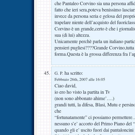
che Pantaleo Corvino sia una persona affid
fatto che ieri sera,poteva benissimo lasci
invece da persona seria e gelosa del propri
trapelare niente dell’acquisto del fuoriclas
Corvino è un grande,certo è che i giornalis
sua (di lui) altezza.
Unicamente perchè parla un italiano partico
pensieri pugliesi????Grande Corvino,tutta 
forma.Questa è la grossa differenza fra l’
ha scritto:
G. P.
Febbraio 26th, 2007 alle 16:05
Ciao david,
io ero ho visto la partita in Tv
(non sono abbonato ahime’….)
grandi tutti, la difesa, Blasi, Mutu e pers
che
“fortunatamente” ci possiamo permettere
nessuno s’e’ accorto del Primo Piano del “
quando gli e’ uscito fuori dai pantaloncini