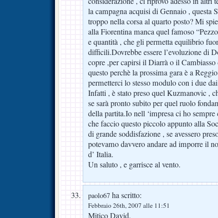
considerazione , ci riprovo adesso in altri
la campagna acquisi di Gennaio , questa S
troppo nella corsa al quarto posto? Mi spie
alla Fiorentina manca quel famoso “Pezzo
e quantità , che gli permetta equilibrio fuo
difficili.Dovrebbe essere l’evoluzione di 
copre ,per capirsi il Diarrà o il Cambiasso
questo perchè la prossima gara è a Reggio
permetterci lo stesso modulo con i due dai
Infatti , è stato preso quel Kuzmanovic , c
se sarà pronto subito per quel ruolo fond
della partita.Io nell ‘impresa ci ho sempre
che faccio questo piccolo appunto alla So
di grande soddisfazione , se avessero pres
potevamo davvero andare ad imporre il nostr
d’ Italia.
Un saluto , e garrisce al vento.
ha scritto:
paolo67
Febbraio 26th, 2007 alle 11:51
Mitico David.