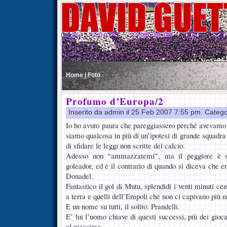
Home |
Foto
Profumo d’Europa/2
Inserito da admin il 25 Feb 2007 7:55 pm. Catego
Io ho avuto paura che pareggiassero perché avevamo 
siamo qualcosa in più di un’ipotesi di grande squadr
di sfidare le leggi non scritte del calcio.
Adesso non “ammazzatemi”, ma il peggiore è st
goleador, ed è il contrario di quando si diceva che er
Donadel.
Fantastico il gol di Mutu, splendidi i venti minuti cen
a terra e quelli dell’Empoli che non ci capivano più n
E un nome su tutti, il solito: Prandelli.
E’ lui l’uomo chiave di questi successi, più dei gioc
al massimo.