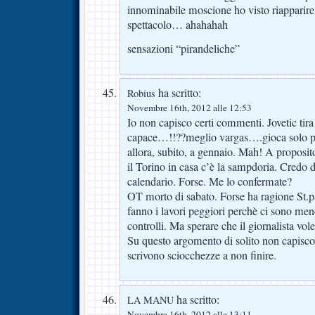
innominabile moscione ho visto riappari
spettacolo… ahahahah
sensazioni “pirandeliche”
ha scritto:
Robius
Novembre 16th, 2012 alle 12:53
Io non capisco certi commenti. Jovetic tir
capace…!!??meglio vargas….gioca solo pe
allora, subito, a gennaio. Mah! A proposito
il Torino in casa c’è la sampdoria. Credo d
calendario. Forse. Me lo confermate?
OT morto di sabato. Forse ha ragione St.pa
fanno i lavori peggiori perchè ci sono me
controlli. Ma sperare che il giornalista vole
Su questo argomento di solito non capisc
scrivono sciocchezze a non finire.
ha scritto:
LA MANU
Novembre 16th, 2012 alle 13:11