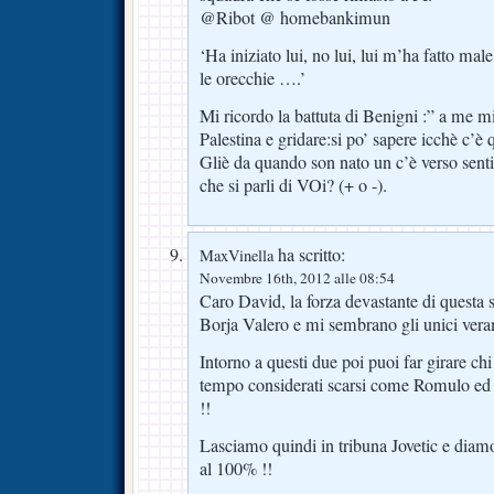
@Ribot @ homebankimun
‘Ha iniziato lui, no lui, lui m’ha fatto male
le orecchie ….’
Mi ricordo la battuta di Benigni :” a me m
Palestina e gridare:si po’ sapere icchè c
Gliè da quando son nato un c’è verso senti
che si parli di VOi? (+ o -).
ha scritto:
MaxVinella
Novembre 16th, 2012 alle 08:54
Caro David, la forza devastante di questa 
Borja Valero e mi sembrano gli unici veram
Intorno a questi due poi puoi far girare ch
tempo considerati scarsi come Romulo ed
!!
Lasciamo quindi in tribuna Jovetic e diamo
al 100% !!