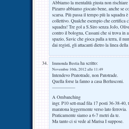
Abbiamo la mentalità giusta non rischiar
Pizarro abbiamo giocato bene, anche se co
scarsa. Più passa il tempo più la squadra è
collettivo. Qualche esempio che certifica ch
squadra! Tre gol a S.Siro senza JoJo, Oli
contro il bologna, Cassani che si trova in 
spazio, Savic che gioca palla a terra, il n
dai registi, gli attacanti dietro la linea della
ha scritto:
Immonda Bestia
Novembre 16th, 2012 alle 11:49
Intendevo Pratotrade, non Patotrade.
Quella forse la fanno a casa Berlusconi.
—————
A Ombanching
ingr. P10 sett-mad fila 17 posti 36-38-40, t
maratona leggermente verso lato ferrovia.
Praticamente siamo a 6-7 metri da te.
Ma tanto ci si vede al Marisa I suppose.