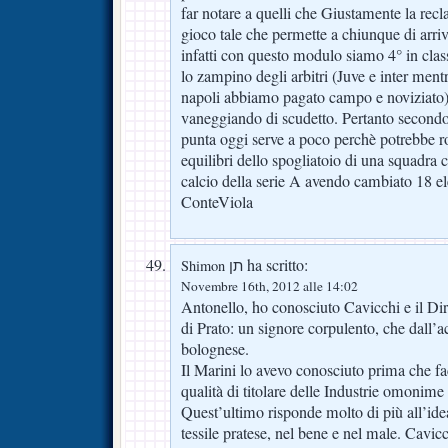
far notare a quelli che Giustamente la rec
gioco tale che permette a chiunque di arriv
infatti con questo modulo siamo 4° in classi
lo zampino degli arbitri (Juve e inter mentr
napoli abbiamo pagato campo e noviziat
vaneggiando di scudetto. Pertanto secondo i
punta oggi serve a poco perchè potrebbe ro
equilibri dello spogliatoio di una squadra 
calcio della serie A avendo cambiato 18 e
ConteViola
ha scritto:
Shimon תן
Novembre 16th, 2012 alle 14:02
Antonello, ho conosciuto Cavicchi e il Dir
di Prato: un signore corpulento, che dall’
bolognese.
Il Marini lo avevo conosciuto prima che fac
qualità di titolare delle Industrie omonime 
Quest’ultimo risponde molto di più all’ide
tessile pratese, nel bene e nel male. Cavi