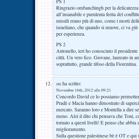
PS 1
Ringrazio ombanchingh per la delicatezza 
all’insanabile e purulenta ferita del conflitt
missili erano più di uno, come i morti delle
israeliano, che quando si muove, ci va giù
per esperienza.
PS 2
Antonello, ieri ho conosciuto il presidente d
città. Un vero fico. Giovane, laureato in arc
soprattutto, grande tifoso della Fiorentina.
ha scritto:
ste
Novembre 16th, 2012 alle 09:21
Concordo David ce lo possiamo permettere
Pradè e Macia hanno dimostrato di saperci
mercato. Saranno loro e Montella a dire s
meno. Alzi il dito chi pensava che Toni, co
tornato a questi livelli! E penso che abbia
miglioramento.
Sulla questione palestinese bè è OT e qui si