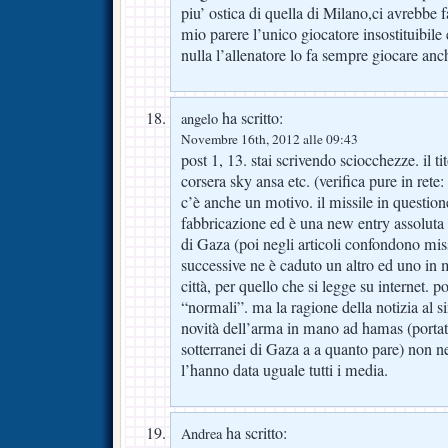
piu’ ostica di quella di Milano,ci avrebb
mio parere l’unico giocatore insostituibil
nulla l’allenatore lo fa sempre giocare anc
ha scritto:
angelo
Novembre 16th, 2012 alle 09:43
post 1, 13. stai scrivendo sciocchezze. il ti
corsera sky ansa etc. (verifica pure in rete: 
c’è anche un motivo. il missile in question
fabbricazione ed è una new entry assoluta n
di Gaza (poi negli articoli confondono miss
successive ne è caduto un altro ed uno in m
città, per quello che si legge su internet. po
“normali”. ma la ragione della notizia al si
novità dell’arma in mano ad hamas (portata
sotterranei di Gaza a a quanto pare) non n
l’hanno data uguale tutti i media.
ha scritto:
Andrea