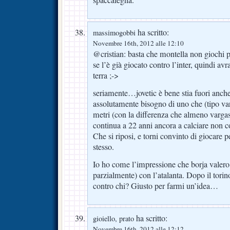
ha scritto:
massimogobbi
Novembre 16th, 2012 alle 12:10
@cristian: basta che montella non giochi 
se l’è già giocato contro l’inter, quindi avr
terra ;->
seriamente…jovetic è bene stia fuori anche
assolutamente bisogno di uno che (tipo var
metri (con la differenza che almeno vargas
continua a 22 anni ancora a calciare non c
Che si riposi, e torni convinto di giocare p
stesso.
Io ho come l’impressione che borja valero 
parzialmente) con l’atalanta. Dopo il tori
contro chi? Giusto per farmi un’idea…
ha scritto:
gioiello, prato
Novembre 16th, 2012 alle 12:12