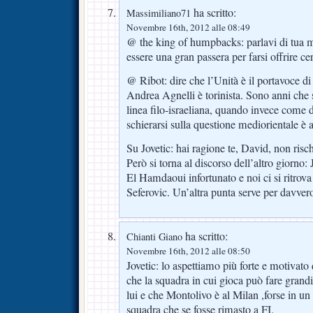
ha scritto:
Massimiliano71
Novembre 16th, 2012 alle 08:49
@ the king of humpbacks: parlavi di tua 
essere una gran passera per farsi offrire cer
@ Ribot: dire che l’Unità è il portavoce 
Andrea Agnelli è torinista. Sono anni che 
linea filo-israeliana, quando invece com
schierarsi sulla questione mediorientale è
Su Jovetic: hai ragione te, David, non ris
Però si torna al discorso dell’altro giorno: 
El Hamdaoui infortunato e noi ci si ritrova
Seferovic. Un’altra punta serve per davver
ha scritto:
Chianti Giano
Novembre 16th, 2012 alle 08:50
Jovetic: lo aspettiamo più forte e motivato
che la squadra in cui gioca può fare grand
lui e che Montolivo è al Milan ,forse in 
squadra che se fosse rimasto a FI.